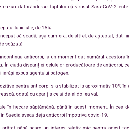
 cazuri datorându-se faptului că virusul Sars-CoV-2 este
eputul lunii iulie, de 15%.
nceput să scadă, așa cum era, de altfel, de așteptat, dat fii
 de scăzută.
e încontinuu anticorpi, la un moment dat numărul acestora 
În ciuda dispariției celulelor producătoare de anticorpi, ce
i iarăși expus agentului patogen.
pozitive pentru anticorpi s-a stabilizat la aproximativ 10% în
ască, odată cu apariția celui de-al doilea val.
tuale în fiecare săptămână, până în acest moment. În cea 
 în Suedia aveau deja anticorpi împotriva covid-19.
 arătat până acum un interes relativ mic pentru acest fapt