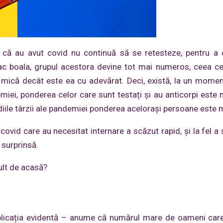
iu că au avut covid nu continuă să se retesteze, pentru a
ac boala, grupul acestora devine tot mai numeros, ceea c
 mică decât este ea cu adevărat. Deci, există, la un momen
miei, ponderea celor care sunt testați și au anticorpi este
adiile târzii ale pandemiei ponderea acelorași persoane este 
ovid care au necesitat internare a scăzut rapid, și la fel a 
 surprinsă.
ult de acasă?
xplicația evidentă – anume că numărul mare de oameni car