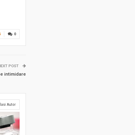
6
0
NEXT POST
e intimidare
lasi Autor