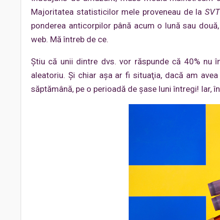
Majoritatea statisticilor mele proveneau de la
SV
ponderea anticorpilor până acum o lună sau două, c
web. Mă întreb de ce.
Știu că unii dintre dvs. vor răspunde că 40% nu 
aleatoriu. Și chiar așa ar fi situaţia, dacă am a
săptămână, pe o perioadă de șase luni întregi! Iar, î