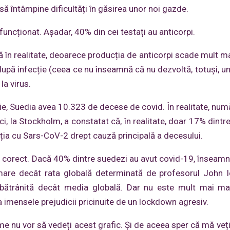
să întâmpine dificultăți în găsirea unor noi gazde.
funcționat. Așadar, 40% din cei testați au anticorpi.
 în realitate, deoarece producția de anticorpi scade mult m
după infecție (ceea ce nu înseamnă că nu dezvoltă, totuși, u
la virus.
rie, Suedia avea 10.323 de decese de covid. În realitate, numă
i, la Stockholm, a constatat că, în realitate, doar 17% dintre
ecția cu Sars-CoV-2 drept cauză principală a decesului.
 corect. Dacă 40% dintre suedezi au avut covid-19, înseamn
 mare decât rata globală determinată de profesorul John I
mbătrânită decât media globală. Dar nu este mult mai ma
 imensele prejudicii pricinuite de un lockdown agresiv.
e nu vor să vedeți acest grafic. Și de aceea sper că mă veți