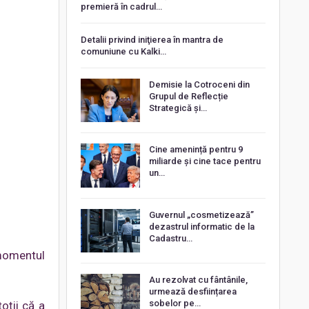
premieră în cadrul…
Detalii privind iniţierea în mantra de
comuniune cu Kalki…
Demisie la Cotroceni din
Grupul de Reflecție
Strategică și…
Cine amenință pentru 9
miliarde și cine tace pentru
un…
Guvernul „cosmetizează”
dezastrul informatic de la
Cadastru…
 momentul
Au rezolvat cu fântânile,
urmează desființarea
sobelor pe…
oții că a