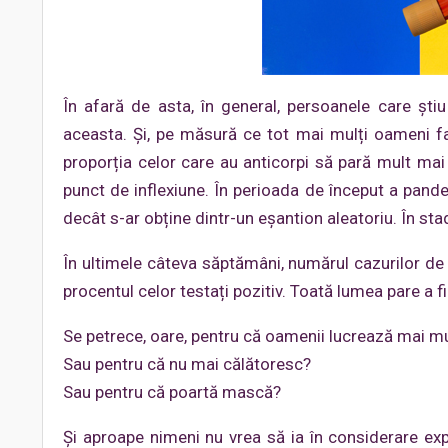
În afară de asta, în general, persoanele care șt
aceasta. Și, pe măsură ce tot mai mulți oameni f
proporția celor care au anticorpi să pară mult mai
punct de inflexiune. În perioada de început a pande
decât s-ar obține dintr-un eșantion aleatoriu. În st
În ultimele câteva săptămâni, numărul cazurilor de c
procentul celor testați pozitiv. Toată lumea pare a fi
Se petrece, oare, pentru că oamenii lucrează mai m
Sau pentru că nu mai călătoresc?
Sau pentru că poartă mască?
Și aproape nimeni nu vrea să ia în considerare e