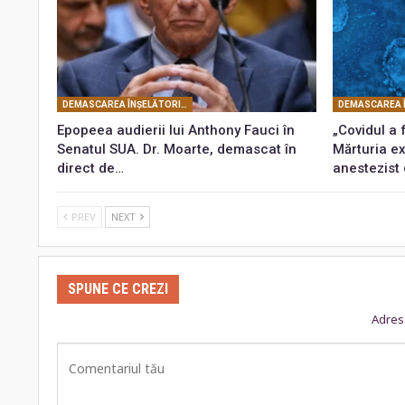
DEMASCAREA ÎNŞELĂTORIEI COVID
Epopeea audierii lui Anthony Fauci în
„Covidul a 
Senatul SUA. Dr. Moarte, demascat în
Mărturia e
direct de…
anestezist
PREV
NEXT
SPUNE CE CREZI
Adresa