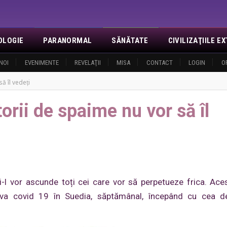
OLOGIE
PARANORMAL
SĂNĂTATE
CIVILIZAŢIILE 
NOI
EVENIMENTE
REVELAŢII
MISA
CONTACT
LOGIN
O
ă îl vedeți
orii de spaime nu vor să îl
i-l vor ascunde toți cei care vor să perpetueze frica. Ace
riva covid 19 în Suedia, săptămânal, începând cu cea d