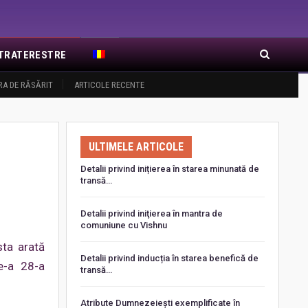
EXTRATERESTRE
RA DE RĂSĂRIT
ARTICOLE RECENTE
ULTIMELE ARTICOLE
Detalii privind inițierea în starea minunată de
transă…
Detalii privind iniţierea în mantra de
comuniune cu Vishnu
sta arată
Detalii privind inducția în starea benefică de
e-a 28-a
transă…
Atribute Dumnezeiești exemplificate în