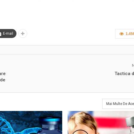
E-mail
1.45
are
Tactica d
 de
Mai Multe De Ace