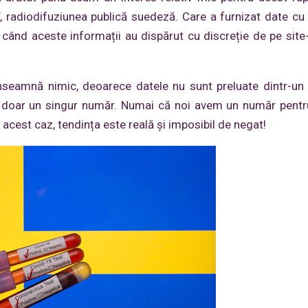
T
, radiodifuziunea publică suedeză. Care a furnizat date cu p
ând aceste informații au dispărut cu discreție de pe site-
înseamnă nimic, deoarece datele nu sunt preluate dintr-un
vea doar un singur număr. Numai că noi avem un număr pentr
n acest caz, tendința este reală și imposibil de negat!