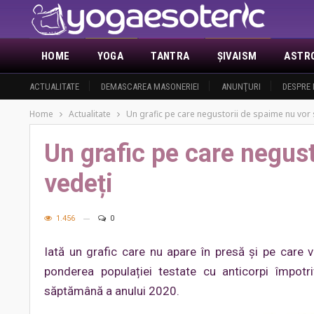
HOME
YOGA
TANTRA
ŞIVAISM
ASTR
ACTUALITATE
DEMASCAREA MASONERIEI
ANUNŢURI
DESPRE 
Home
Actualitate
Un grafic pe care negustorii de spaime nu vor s
Un grafic pe care negust
vedeți
1.456
0
Iată un grafic care nu apare în presă și pe care v
ponderea populației testate cu anticorpi împot
săptămână a anului 2020.