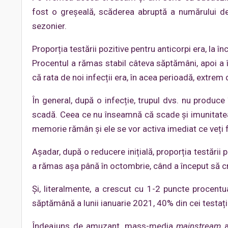
fost o greșeală, scăderea abruptă a numărului de
sezonier.
Proporția testării pozitive pentru anticorpi era, la înc
Procentul a rămas stabil câteva săptămâni, apoi a î
că rata de noi infecții era, în acea perioadă, extrem
În general, după o infecție, trupul dvs. nu produc
scadă. Ceea ce nu înseamnă că scade și imunitatea. 
memorie rămân și ele se vor activa imediat ce veți f
Așadar, după o reducere inițială, proporția testării 
a rămas așa până în octombrie, când a început să cre
Și, literalmente, a crescut cu 1-2 puncte procen
săptămână a lunii ianuarie 2021, 40% din cei testați
Îndeajuns de amuzant, mass-media
mainstream
a