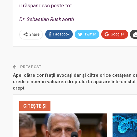
îl răspândesc peste tot.
Dr. Sebastian Rushworth
Share
Facebook
Twitter
Google+
PREV POST
Apel către confrații avocați dar și către orice cetățean c
crede sincer în valoarea dreptului la apărare într-un stat
drept
CITEȘTE ȘI