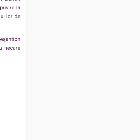
rivire la
ul lor de
 eșantion
u fiecare