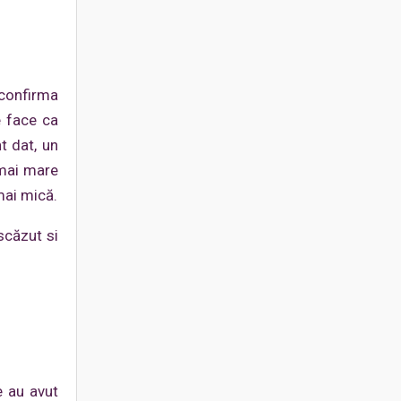
 confirma
e face ca
t dat, un
 mai mare
mai mică.
scăzut si
e au avut