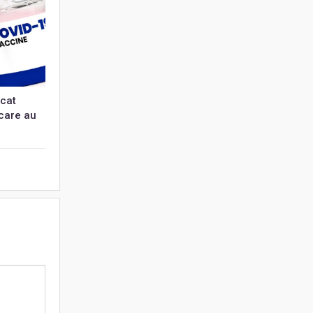
icat
 care au