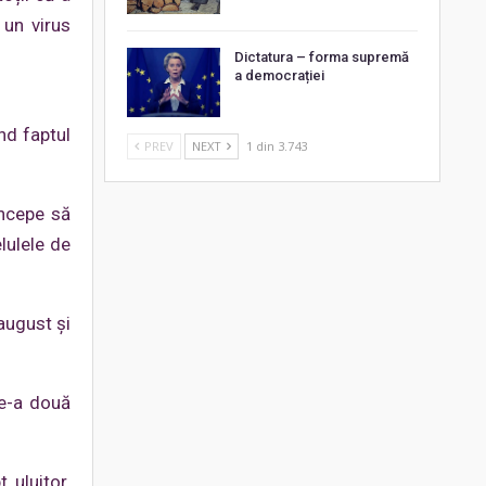
 un virus
Dictatura – forma supremă
a democrației
nd faptul
PREV
NEXT
1 din 3.743
începe să
lulele de
 august și
de-a două
 uluitor.