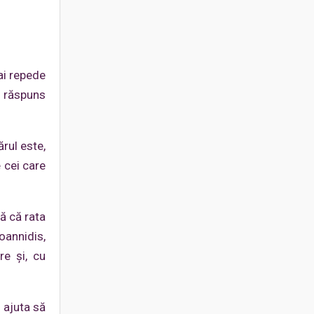
ai repede
n răspuns
rul este,
 cei care
ă că rata
oannidis,
re și, cu
 ajuta să