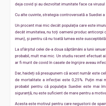
deja covid și au dezvoltat imunitate face ca virusul 
Cu alte cuvinte, strategia controversată a Suediei a 
Un procent mai mic decât populația care este imună
decât imunitatea, nu toți oamenii produc anticorpi 
imun), și pentru că nu toată lumea este susceptibilă 
La sfârșitul celei de-a doua săptămâni a lunii ianua
probabil, mult mai mic. Un studiu recent efectuat aic
ar fi murit de covid în casele de îngrijire aveau inf
Dar, haideți să presupunem că acest număr este cel
de mortalitate a infecției este 0,25%. Puțin mai
probabil pentru că populația Suediei este mai î
siguranță, nu este suficient de mare pentru a motiva
Acesta este motivul pentru care negustorii de spaim