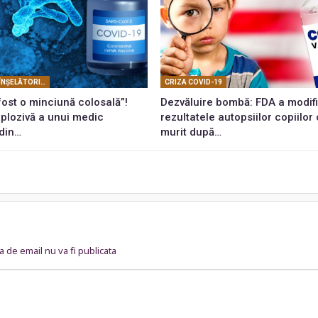
DEMASCAREA ÎNŞELĂTORIEI COVID
CRIZA COVID-19
fost o minciună colosală”!
Dezvăluire bombă: FDA a modif
xplozivă a unui medic
rezultatele autopsiilor copiilor
 din…
murit după…
 de email nu va fi publicata