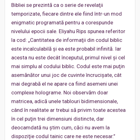
Bibliei se prezintă ca o serie de revelaţii
temporizate, fiecare dintre ele fiind într-un mod
enigmatic programată pentru a corespunde
nivelului epocii sale. Eliyahu Rips spunea referitor
la cod: „Cantitatea de informaţii din codul biblic
este incalculabilă şi ea este probabil infinită. Iar
acesta nu este decât începutul, primul nivel şi cel
mai simplu al codului biblic. Codul este mai puţin
asemănător unui joc de cuvinte încrucişate, cât
mai degrabă el ne apare ca fiind asemeni unei
complexe holograme. Noi observăm doar
matricea, adică unele tablouri bidimensionale,
când în realitate ar trebui să privim toate acestea
în cel puţin trei dimensiuni distincte, dar
deocamdată nu ştim cum, căci nu avem la
dispoziţie codul tainic care ne este necesar.”