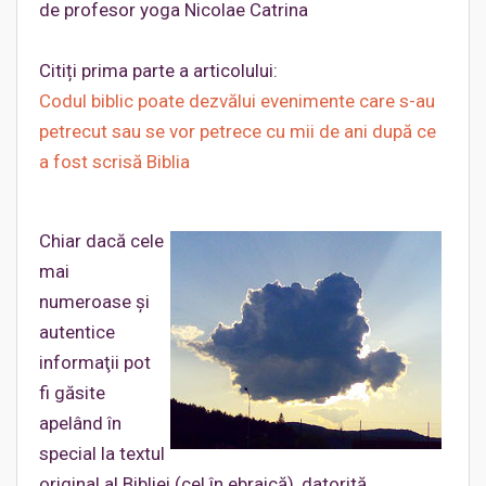
de profesor yoga Nicolae Catrina
Citiți prima parte a articolului:
Codul biblic poate dezvălui evenimente care s-au
petrecut sau se vor petrece cu mii de ani după ce
a fost scrisă Biblia
Chiar dacă cele
mai
numeroase şi
autentice
informaţii pot
fi găsite
apelând în
special la textul
original al Bibliei (cel în ebraică), datorită