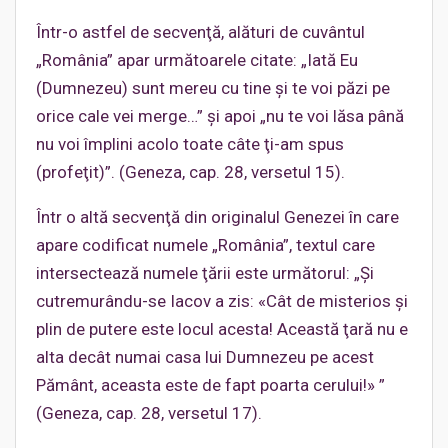
Într-o astfel de secvenţă, alături de cuvântul
„România” apar următoarele citate: „Iată Eu
(Dumnezeu) sunt mereu cu tine şi te voi păzi pe
orice cale vei merge…” şi apoi „nu te voi lăsa până
nu voi împlini acolo toate câte ţi-am spus
(profeţit)”. (Geneza, cap. 28, versetul 15).
Într o altă secvenţă din originalul Genezei în care
apare codificat numele „România”, textul care
intersectează numele ţării este următorul: „Şi
cutremurându-se Iacov a zis: «Cât de misterios şi
plin de putere este locul acesta! Această ţară nu e
alta decât numai casa lui Dumnezeu pe acest
Pământ, aceasta este de fapt poarta cerului!» ”
(Geneza, cap. 28, versetul 17).