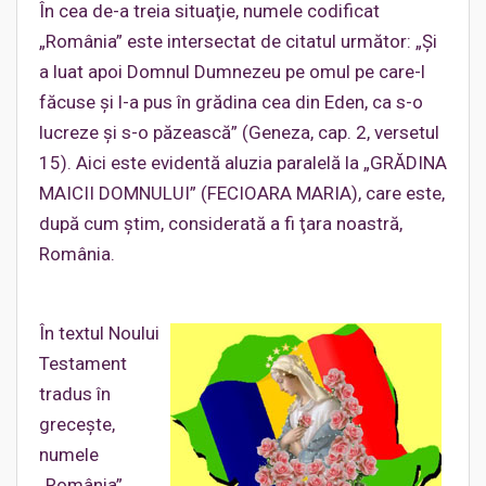
În cea de-a treia situaţie, numele codificat
„România” este intersectat de citatul următor: „Şi
a luat apoi Domnul Dumnezeu pe omul pe care-l
făcuse şi l-a pus în grădina cea din Eden, ca s-o
lucreze şi s-o păzească” (Geneza, cap. 2, versetul
15). Aici este evidentă aluzia paralelă la „GRĂDINA
MAICII DOMNULUI” (FECIOARA MARIA), care este,
după cum ştim, considerată a fi ţara noastră,
România.
În textul Noului
Testament
tradus în
greceşte,
numele
„România”