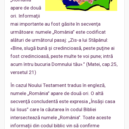
apare de două
ori. Informaţii
mai importante au fost găsite în secvenţa
următoare: numele „România” este codificat
alături de următorul pasaj: „Zis-a lui Stăpânul:
«Bine, slugă bună şi credincioasă, peste puţine ai
fost credincioasă, peste multe te voi pune; intră
acum întru bucuria Domnului tău».” (Matei, cap.25,
versetul 21)
În cazul Noului Testament tradus în engleză,
numele „România” apare de două ori. O altă
secvenţă concludentă este expresia „Însăşi casa
lui Iisus” care la căutarea în codul Bibliei
intersectează numele „România”. Toate aceste
informaţii din codul biblic vin să confirme