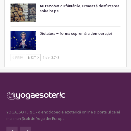
Au rezolvat cu fântânile, urmează desființarea
sobelor pe…
Dictatura – forma supremă a democrației
PREV
NEXT
1 din 3.743
YOGAESOTERIC - o enciclopedie ezoterică online și portalul celei
mai mari Școli de Yoga din Europa.