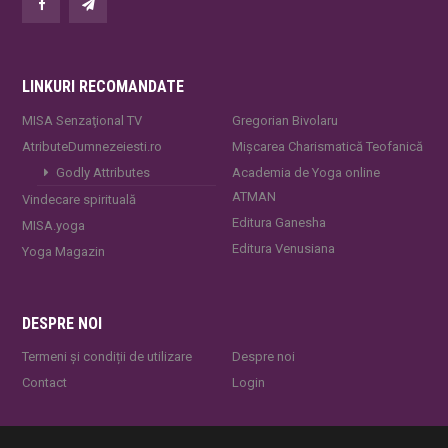
LINKURI RECOMANDATE
MISA Senzaţional TV
Gregorian Bivolaru
AtributeDumnezeiesti.ro
Mișcarea Charismatică Teofanică
Godly Attributes
Academia de Yoga online
ATMAN
Vindecare spirituală
Editura Ganesha
MISA.yoga
Editura Venusiana
Yoga Magazin
DESPRE NOI
Termeni și condiții de utilizare
Despre noi
Contact
Login