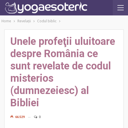
Home
Revelaţii
Codul biblic
Unele profeţii uluitoare
despre România ce
sunt revelate de codul
misterios
(dumnezeiesc) al
Bibliei
66.529
0