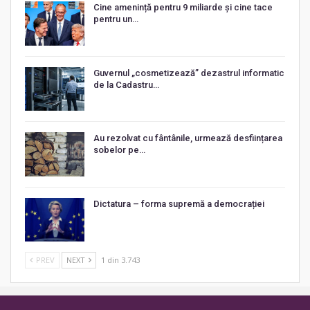
Cine amenință pentru 9 miliarde și cine tace
pentru un…
Guvernul „cosmetizează” dezastrul informatic
de la Cadastru…
Au rezolvat cu fântânile, urmează desființarea
sobelor pe…
Dictatura – forma supremă a democrației
PREV
NEXT
1 din 3.743