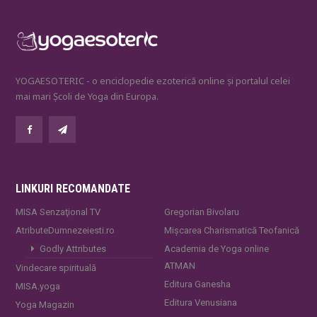
YOGAESOTERIC - o enciclopedie ezoterică online și portalul celei
mai mari Școli de Yoga din Europa.
LINKURI RECOMANDATE
MISA Senzaţional TV
Gregorian Bivolaru
AtributeDumnezeiesti.ro
Mișcarea Charismatică Teofanică
Godly Attributes
Academia de Yoga online
ATMAN
Vindecare spirituală
Editura Ganesha
MISA.yoga
Editura Venusiana
Yoga Magazin