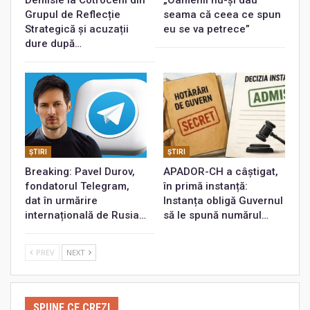
Grupul de Reflecție
seama că ceea ce spun
Strategică și acuzații
eu se va petrece”
dure după…
ŞTIRI
ŞTIRI
Breaking: Pavel Durov,
APADOR-CH a câștigat,
fondatorul Telegram,
în primă instanță:
dat în urmărire
Instanța obligă Guvernul
internațională de Rusia…
să le spună numărul…
PREV
NEXT
SPUNE CE CREZI