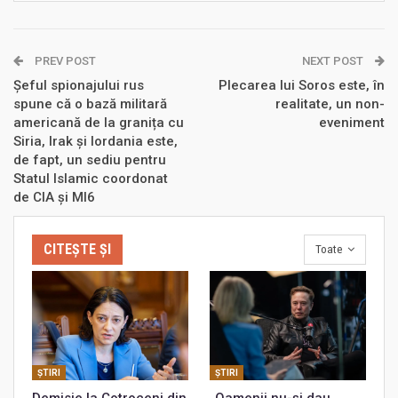
PREV POST
NEXT POST
Șeful spionajului rus
Plecarea lui Soros este, în
spune că o bază militară
realitate, un non-
americană de la granița cu
eveniment
Siria, Irak și Iordania este,
de fapt, un sediu pentru
Statul Islamic coordonat
de CIA și MI6
CITEȘTE ȘI
Toate
ŞTIRI
ŞTIRI
Demisie la Cotroceni din
„Oamenii nu-și dau