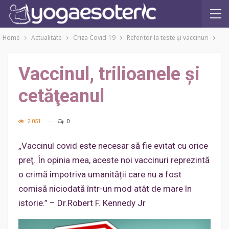
Home
Actualitate
Criza Covid-19
Referitor la teste şi vaccinuri
Vaccinul, trilioanele şi
cetăţeanul
2.051
0
„Vaccinul covid este necesar să fie evitat cu orice
preţ. În opinia mea, aceste noi vaccinuri reprezintă
o crimă împotriva umanității care nu a fost
comisă niciodată într-un mod atât de mare în
istorie.” – Dr.Robert F. Kennedy Jr