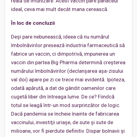
reală de imunizare. Acest vaccin pare panaceul
ideal, ceva mai mult decât mana cerească.
În loc de concluzii
Deşi pare nebunească, ideea că nu numărul
îmbolnăvirilor presează industria farmaceutică să
fabrice un vaccin, ci dimpotrivă, impunerea un
vaccin din partea Big Pharma determină creşterea
numărului îmbolnăvirilor (declanşarea aşa-zisului
val doi) apare pe zi ce trece mai evidentă. Ipoteza,
odată apărută, a dat de gândit oamenilor care
cugetă liber din întreaga lume. De ce? Fiindcă
totul se leagă într-un mod surprinzător de logic.
Dacă pandemia se încheie înainte de fabricarea
vaccinului, investiţii uriaşe, de sute şi sute de
milioane, vor fi pierdute definitiv. Dispar bolnavii şi