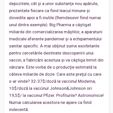
depozitele, cât şi a unor substanţe nou apărute,
prezentate fiecare ca fiind leacul minune şi
dovedite apoi a fi inutile (Remdesevir fiind numai
unul dintre exemple). Big Pharma a câştigat
miliarde din comercializarea măştilor, a aparaturii
medicale aferente pandemiei şi a echipamentului
sanitar specific. A mai obţinut sume exorbitante
pentru cercetările destinate descoperirii unui
vaccin, a fabricării acestuia şi va câştiga înmiit din
vânzare. Este vorba de o producţie estimată la
câteva miliarde de doze. Care este preţul cu care
s-ar vinde? 32-37$/doză la vaccinul Moderna,
10$/doză la vaccinul Johnson&Johnson ori
19,5$/ la vaccinul Pfizer. Profiturile? Astronomice!
Numai calcularea acestora ne apare ca fiind
indecentă.