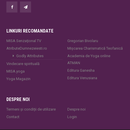
LINKURI RECOMANDATE
MISA Senzaţional TV
Gregorian Bivolaru
AtributeDumnezeiesti.ro
Mișcarea Charismatică Teofanică
Godly Attributes
Academia de Yoga online
ATMAN
Vindecare spirituală
Editura Ganesha
MISA.yoga
Editura Venusiana
Yoga Magazin
DESPRE NOI
Termeni și condiții de utilizare
Despre noi
Contact
Login