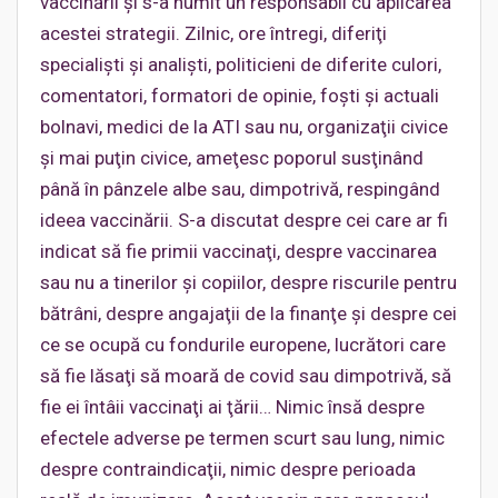
vaccinării şi s-a numit un responsabil cu aplicarea
acestei strategii. Zilnic, ore întregi, diferiţi
specialişti şi analişti, politicieni de diferite culori,
comentatori, formatori de opinie, foşti şi actuali
bolnavi, medici de la ATI sau nu, organizaţii civice
şi mai puţin civice, ameţesc poporul susţinând
până în pânzele albe sau, dimpotrivă, respingând
ideea vaccinării. S-a discutat despre cei care ar fi
indicat să fie primii vaccinaţi, despre vaccinarea
sau nu a tinerilor şi copiilor, despre riscurile pentru
bătrâni, despre angajaţii de la finanţe şi despre cei
ce se ocupă cu fondurile europene, lucrători care
să fie lăsaţi să moară de covid sau dimpotrivă, să
fie ei întâii vaccinaţi ai ţării… Nimic însă despre
efectele adverse pe termen scurt sau lung, nimic
despre contraindicaţii, nimic despre perioada