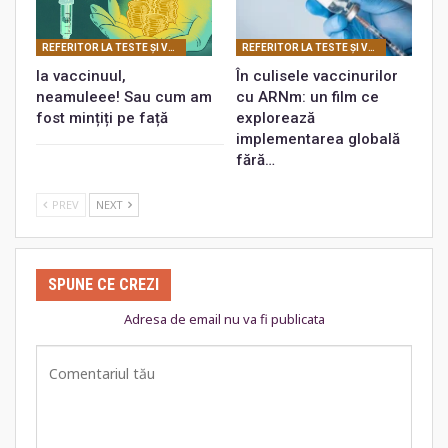
REFERITOR LA TESTE ŞI VACCINURI
REFERITOR LA TESTE ŞI VACCINURI
Ia vaccinuul,
În culisele vaccinurilor
neamuleee! Sau cum am
cu ARNm: un film ce
fost mințiți pe față
explorează
implementarea globală
fără…
PREV
NEXT
SPUNE CE CREZI
Adresa de email nu va fi publicata