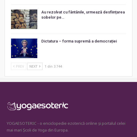
Au rezolvat cu fântânile, urmează desființarea
sobelor pe…
Dictatura – forma supremă a democrației
PREV
NEXT
1 din 3.744
YOGAESOTERIC - o enciclopedie ezoterică online și portalul celei
mai mari Școli de Yoga din Europa.