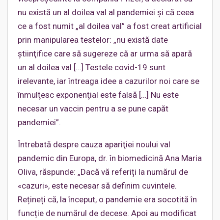
nu există un al doilea val al pandemiei şi că ceea
ce a fost numit „al doilea val” a fost creat artificial
prin manipularea testelor: „nu există date
ştiinţifice care să sugereze că ar urma să apară
un al doilea val […] Testele covid-19 sunt
irelevante, iar întreaga idee a cazurilor noi care se
înmulţesc exponenţial este falsă […] Nu este
necesar un vaccin pentru a se pune capăt
pandemiei”.
Întrebată despre cauza apariţiei noului val
pandemic din Europa, dr. în biomedicină Ana Maria
Oliva, răspunde: „Dacă vă referiți la numărul de
«cazuri», este necesar să definim cuvintele.
Rețineți că, la început, o pandemie era socotită în
funcție de numărul de decese. Apoi au modificat