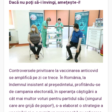
Dacă nu poţi să-i învingi, ameţeşte-i!
Controversele privitoare la vaccinarea anticovid
se amplifică pe zi ce trece. În România, la
îndemnul insistent al preşedintelui, profitându-se
de campania electorală, în speranţa câştigării a
cât mai multor voturi pentru partidul său (singurul
care are grijă de popor!), s-a elaborat o strategie a