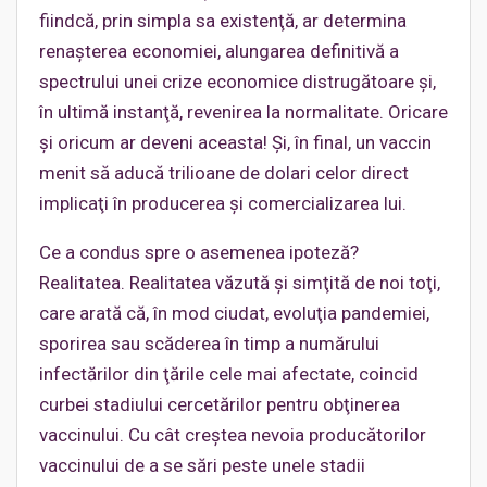
fiindcă, prin simpla sa existenţă, ar determina
renaşterea economiei, alungarea definitivă a
spectrului unei crize economice distrugătoare şi,
în ultimă instanţă, revenirea la normalitate. Oricare
şi oricum ar deveni aceasta! Şi, în final, un vaccin
menit să aducă trilioane de dolari celor direct
implicaţi în producerea şi comercializarea lui.
Ce a condus spre o asemenea ipoteză?
Realitatea. Realitatea văzută şi simţită de noi toţi,
care arată că, în mod ciudat, evoluţia pandemiei,
sporirea sau scăderea în timp a numărului
infectărilor din ţările cele mai afectate, coincid
curbei stadiului cercetărilor pentru obţinerea
vaccinului. Cu cât creştea nevoia producătorilor
vaccinului de a se sări peste unele stadii