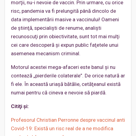
morţii, nu-i nevoie de vaccin. Prin urmare, cu orice
risc, pandemia va fi prelungită până dincolo de
data implementării masive a vaccinului! Oameni
de ştiinţă, specialişti de renume, analişti
recunoscuţi prin obiectivitate, sunt tot mai mulţi
cei care descoperă şi expun public faţetele unui
asemenea mecanism criminal.
Motorul acestei mega-afaceri este banul şi nu
contează „pierderile colaterale”. De orice natură ar
fi ele. În această uriaşă bătălie, cetăţeanul există
numai pentru că cineva e nevoie să piardă.
Citiţi şi:
Profesorul Christian Perronne despre vaccinul anti
Covid-19: Există un risc real de a ne modifica