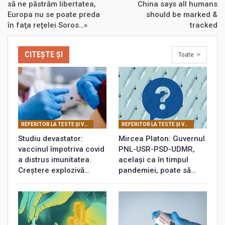
să ne păstrăm libertatea,
China says all humans
Europa nu se poate preda
should be marked &
în faţa reţelei Soros…»
tracked
CITEȘTE ȘI
Toate
REFERITOR LA TESTE ŞI VACCINURI
REFERITOR LA TESTE ŞI VACCINURI
Studiu devastator:
Mircea Platon: Guvernul
vaccinul împotriva covid
PNL-USR-PSD-UDMR,
a distrus imunitatea.
același ca în timpul
Creștere explozivă…
pandemiei, poate să…