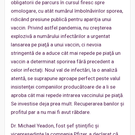
obligatorii de parcurs în cursul firesc spre
omologare, cu atât numărul îmbolnăvirilor sporea,
ridicând presiune publică pentru apariţia unui
vaccin. Privind astfel pandemia, nu creşterea
explozivă a numărului infectărilor a urgentat
lansarea pe piaţă a unui vaccin, ci nevoia
stringentă de a aduce cât mai repede pe piaţă un
vaccin a determinat sporirea fără precedent a
celor infectaţi. Noul val de infectări, la o analiză
atentă, se suprapune aproape perfect peste valul
insistenţei companiilor producătoare de a li se
aproba cât mai repede intrarea vaccinului pe piaţă.
Se investise deja prea mult. Recuperarea banilor şi
profitul par a nu mai fi avut răbdare.
Dr. Michael Yeadon, fost şef ştiinţific şi
vicepreşedinte la compania Pfizer, a declarat că