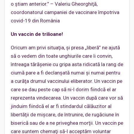
o ştiam anterior.” – Valeriu Gheorghiţă,
coordonatorul campaniei de vaccinare împotriva
covid-19 din România
Un vaccin de trilioane!
Oricum am privi situaţia, şi presa „liberă” ne ajută
să o vedem din toate unghiurile care îi convin,
întreaga tărăşenie cu gripa asta ridicată la rang de
ciumă pare a fi declanşată numai şi numai pentru
a curăţa drumul vaccinului eliberator. Un vaccin pe
care se dau peste cap să ni-l dorim fiindcă el ar
reprezenta vindecarea. Un vaccin după care vor să
jinduim fiindcă el ar fi stindardul călăuzitor al
libertăţii de mişcare, de întrunire, de rugăciune în
biserică sau de a ne priveghea morţii. Un vaccin pe
care suntem chemaţi să-l acceptăm voluntar