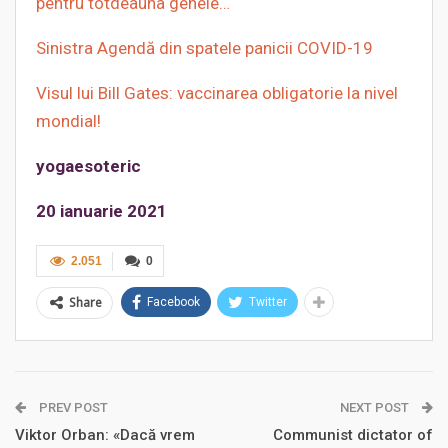
pentru totdeauna genele…
Sinistra Agendă din spatele panicii COVID-19
Visul lui Bill Gates: vaccinarea obligatorie la nivel
mondial!
yogaesoteric
20 ianuarie 2021
2.051
0
Share
Facebook
Twitter
PREV POST
NEXT POST
Viktor Orban: «Dacă vrem
Communist dictator of