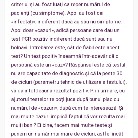
criteriul și au fost luaţi ca reper numărul de
pacienți (cu simptome). Apoi au fost cei
«infectați», indiferent dacă au sau nu simptome.
Apoi doar «cazuri», adică persoane care dau un
test PCR pozitiv, indiferent dacă sunt sau nu
bolnavi. Întrebarea este, cât de fiabil este acest
test? Un test pozitiv înseamnă într-adevăr că o
persoană este un «caz»? Răspunsul este că testul
nu are capacitate de diagnostic și că la peste 30
de cicluri (parametru tehnic de utilizare a testului),
va da întotdeauna rezultat pozitiv. Prin urmare, cu
ajutorul testelor te poți juca după bunul plac cu
numărul de «cazuri», după cum te interesează. Şi
mai multe cazuri implică faptul că vor rezulta mai
mulți bani? Ei bine, facem mai multe teste și
punem un număr mai mare de cicluri, astfel încât