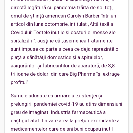
directă legătură cu pandemia trăită de noi toţi,
omul de ştiinţă american Carolyn Barber, într-un
articol din luna octombrie, intitulat „Altă taxă a
Covidului: Testele inutile şi costurile imense ale
spitalizării”, susţine că „asemenea tratamente
sunt impuse ca parte a ceea ce deja reprezintă o
piaţă a sănătăţii domestice şi a spitalelor,
asigurărilor şi fabricanţilor de aparatură, de 3,8
trilioane de dolari din care Big Pharma îşi extrage
profitul”.
Sumele adunate ca urmare a existenţei şi
prelungirii pandemiei covid-19 au atins dimensiuni
greu de imaginat. Industria farmaceutică a
câştigat atât din vânzarea la preţuri exorbitante a
medicamentelor care de ani buni ocupau inutil