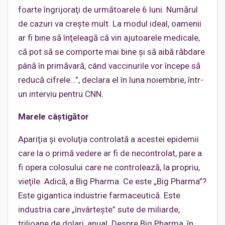
foarte îngrijoraţi de următoarele 6 luni. Numărul
de cazuri va creşte mult. La modul ideal, oamenii
ar fi bine să înţeleagă că vin ajutoarele medicale,
că pot să se comporte mai bine şi să aibă răbdare
până în primăvară, când vaccinurile vor începe să
reducă cifrele…”, declara el în luna noiembrie, într-
un interviu pentru CNN.
Marele câştigător
Apariţia şi evoluţia controlată a acestei epidemii
care la o primă vedere ar fi de necontrolat, pare a
fi opera colosului care ne controlează, la propriu,
vieţile. Adică, a Big Pharma. Ce este „Big Pharma”?
Este gigantica industrie farmaceutică. Este
industria care „învârteşte” sute de miliarde,
trilioane de dolari, anual. Despre Big Pharma, în