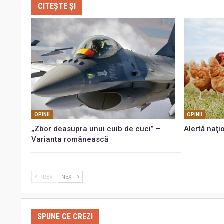
CITEȘTE ȘI
OPINII
OPINII
„Zbor deasupra unui cuib de cuci” –
Alertă naţi
Varianta românească
PREV
NEXT
SPUNE CE CREZI