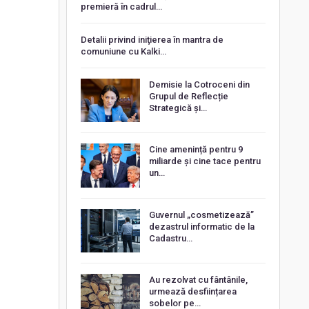
premieră în cadrul…
Detalii privind iniţierea în mantra de
comuniune cu Kalki…
Demisie la Cotroceni din
Grupul de Reflecție
Strategică și…
Cine amenință pentru 9
miliarde și cine tace pentru
un…
Guvernul „cosmetizează”
dezastrul informatic de la
Cadastru…
Au rezolvat cu fântânile,
urmează desființarea
sobelor pe…