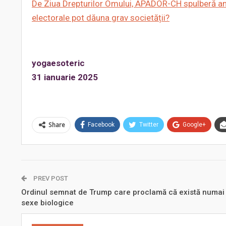
De Ziua Drepturilor Omului, APADOR-CH spulberă anul
electorale pot dăuna grav societății?
yogaesoteric
31 ianuarie 2025
Share
Facebook
Twitter
Google+
PREV POST
Ordinul semnat de Trump care proclamă că există numai
sexe biologice