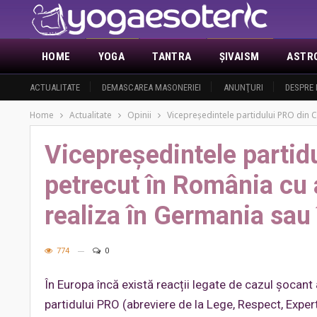
HOME
YOGA
TANTRA
ŞIVAISM
ASTR
ACTUALITATE
DEMASCAREA MASONERIEI
ANUNŢURI
DESPRE 
Home
Actualitate
Opinii
Vicepreședintele partidului PRO din C
Vicepreședintele partid
petrecut în România cu 
realiza în Germania sau 
774
0
În Europa încă există reacții legate de cazul șocant 
partidului PRO (abreviere de la Lege, Respect, Exper