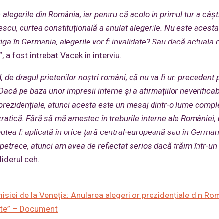
n alegerile din România, iar pentru că acolo în primul tur a câșt
scu, curtea constituțională a anulat alegerile. Nu este acesta
ga în Germania, alegerile vor fi invalidate? Sau dacă actuala 
”, a fost întrebat Vacek în interviu.
, de dragul prietenilor noștri români, că nu va fi un precedent 
acă pe baza unor impresii interne și a afirmațiilor neverificab
r prezidențiale, atunci acesta este un mesaj dintr-o lume compl
ratică. Fără să mă amestec în treburile interne ale României, 
tea fi aplicată în orice țară central-europeană sau în German
petrece, atunci am avea de reflectat serios dacă trăim într-un 
 liderul ceh.
isiei de la Veneția: Anularea alegerilor prezidențiale din Ro
cate” – Document