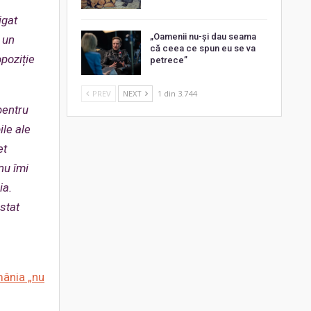
igat
„Oamenii nu-și dau seama
 un
că ceea ce spun eu se va
opoziție
petrece”
PREV
NEXT
1 din 3.744
pentru
ile ale
et
nu îmi
ia.
stat
mânia „nu