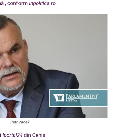
ană., conform
inpolitics.ro
Petr Vacek
ei
Iportal24
din Cehia: