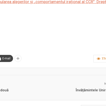
area alegerilor și „comportamentul irațional al CCR”: Drept
E-mail
77
 două
Învățămintele Unir