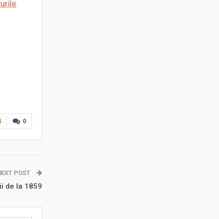
urile
4
0
NEXT POST
ii de la 1859