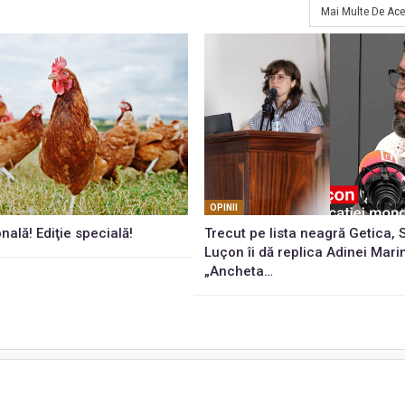
Mai Multe De Ace
OPINII
onală! Ediţie specială!
Trecut pe lista neagră Getica,
Luçon îi dă replica Adinei Mari
„Ancheta…