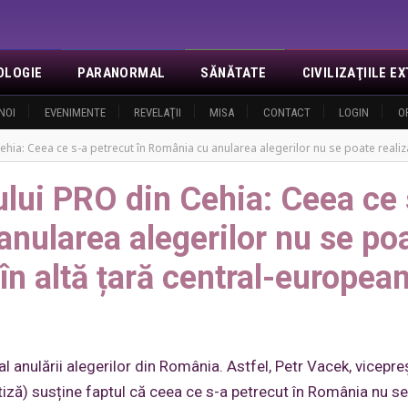
OLOGIE
PARANORMAL
SĂNĂTATE
CIVILIZAŢIILE 
NOI
EVENIMENTE
REVELAŢII
MISA
CONTACT
LOGIN
O
ehia: Ceea ce s-a petrecut în România cu anularea alegerilor nu se poate realiz
ului PRO din Cehia: Ceea ce 
anularea alegerilor nu se po
în altă țară central-europea
al anulării alegerilor din România. Astfel, Petr Vacek, vicepr
tiză) susține faptul că ceea ce s-a petrecut în România nu s