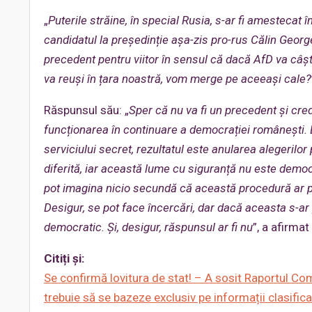
„
Puterile străine, în special Rusia, s-ar fi amestecat î
candidatul la președinție așa-zis pro-rus
Călin George
precedent pentru viitor în sensul că dacă AfD va câști
va reuși în țara noastră, vom merge pe aceeași cale?
Răspunsul său: „
Sper că nu va fi un precedent și cred
funcționarea în continuare a democrației românești. D
serviciului
secret, rezultatul este anularea alegerilo
diferită, iar această lume cu siguranță nu este democ
pot imagina nicio secundă
că această procedură ar pu
Desigur, se pot face încercări, dar dacă aceasta s-ar 
democratic. Și, desigur, răspunsul ar fi nu
”, a afirmat
Citiți și:
Se confirmă lovitura de stat! – A sosit Raportul Com
trebuie să se bazeze exclusiv pe informații clasifi