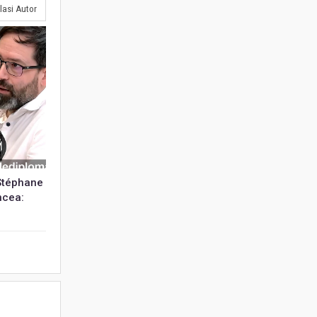
lasi Autor
 Stéphane
ncea: