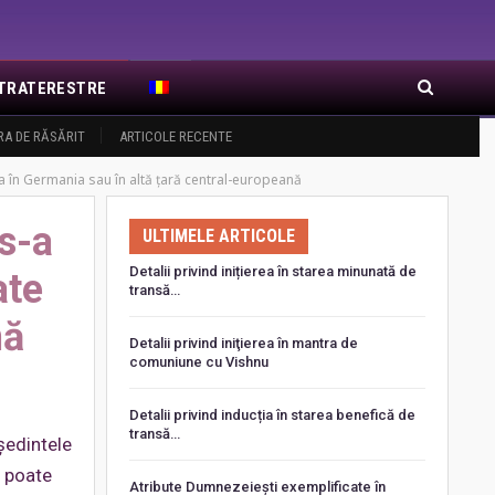
EXTRATERESTRE
RA DE RĂSĂRIT
ARTICOLE RECENTE
a în Germania sau în altă țară central-europeană
s-a
ULTIMELE ARTICOLE
Detalii privind inițierea în starea minunată de
ate
transă…
nă
Detalii privind iniţierea în mantra de
comuniune cu Vishnu
Detalii privind inducția în starea benefică de
transă…
eședintele
e poate
Atribute Dumnezeiești exemplificate în