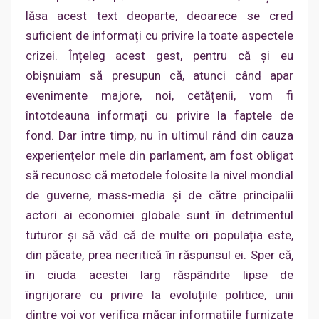
lăsa acest text deoparte, deoarece se cred
suficient de informați cu privire la toate aspectele
crizei. Înțeleg acest gest, pentru că și eu
obișnuiam să presupun că, atunci când apar
evenimente majore, noi, cetățenii, vom fi
întotdeauna informați cu privire la faptele de
fond. Dar între timp, nu în ultimul rând din cauza
experiențelor mele din parlament, am fost obligat
să recunosc că metodele folosite la nivel mondial
de guverne, mass-media și de către principalii
actori ai economiei globale sunt în detrimentul
tuturor și să văd că de multe ori populația este,
din păcate, prea necritică în răspunsul ei. Sper că,
în ciuda acestei larg răspândite lipse de
îngrijorare cu privire la evoluțiile politice, unii
dintre voi vor verifica măcar informațiile furnizate