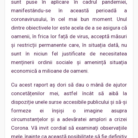
sunt puse în aplicare în cadrul pandemiei,
manifestându-se în această perioadă a
coronavirusului, în cel mai bun moment. Unul
dintre obiectivele lor este acela de a se asigura că
oamenii, în frica lor față de virus, acceptă măsuri
și restricții permanente care, în situația dată, nu
sunt în niciun fel justificate de necesitatea
menținerii ordinii sociale și amenință situația
economică a milioane de oameni.
Cu acest raport aș dori să dau o mână de ajutor
concetățenilor mei, astfel încât să aibă la
dispoziție unele surse accesibile publicului și să-și
formeze ei înșiși o imagine asupra
circumstanțelor și a adevăratei amplori a crizei
Corona. Vă invit cordial să examinați observațiile
mele, înainte ca această posibilitate să fie definitiv