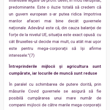
interesele legate de profit devin, în mod nerușinat,
predominante. Este o iluzie totală să credem că
un guvern european s-ar putea ridica împotriva
marilor afaceri mai bine decât guvernele
naționale. Adevărul este că, din cauza balanței de
forțe de la nivelul UE, situația este exact opusă: cu
cât Bruxelles-ul decide mai mult, cu atât mai ușor
este pentru mega-corporații să își afirme
interesele.”(7)
Întreprinderile mijlocii și agricultura sunt
cumpărate, iar locurile de muncă sunt reduse
În paralel cu schimbarea de putere dorită, prin
măsurile Covid guvernele se asigură să fie
posibilă cumpărarea unui mare număr de
companii mijlocii de către marile mega-corporații