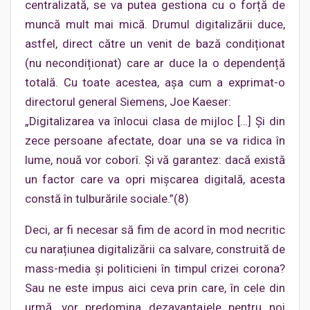
centralizată, se va putea gestiona cu o forță de
muncă mult mai mică. Drumul digitalizării duce,
astfel, direct către un venit de bază condiționat
(nu necondiționat) care ar duce la o dependență
totală. Cu toate acestea, așa cum a exprimat-o
directorul general Siemens, Joe Kaeser:
„Digitalizarea va înlocui clasa de mijloc […] Și din
zece persoane afectate, doar una se va ridica în
lume, nouă vor coborî. Și vă garantez: dacă există
un factor care va opri mișcarea digitală, acesta
constă în tulburările sociale.”(8)
Deci, ar fi necesar să fim de acord în mod necritic
cu narațiunea digitalizării ca salvare, construită de
mass-media și politicieni în timpul crizei corona?
Sau ne este impus aici ceva prin care, în cele din
urmă, vor predomina dezavantajele pentru noi