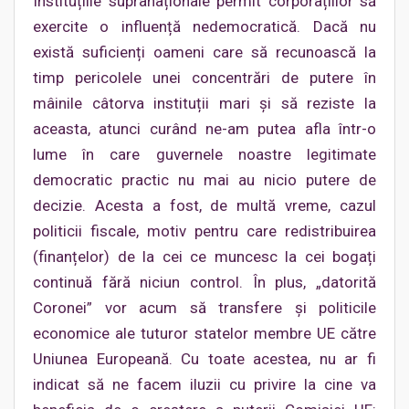
Instituțiile supranaționale permit corporațiilor să
exercite o influență nedemocratică. Dacă nu
există suficienți oameni care să recunoască la
timp pericolele unei concentrări de putere în
mâinile câtorva instituții mari și să reziste la
aceasta, atunci curând ne-am putea afla într-o
lume în care guvernele noastre legitimate
democratic practic nu mai au nicio putere de
decizie. Acesta a fost, de multă vreme, cazul
politicii fiscale, motiv pentru care redistribuirea
(finanțelor) de la cei ce muncesc la cei bogați
continuă fără niciun control. În plus, „datorită
Coronei” vor acum să transfere și politicile
economice ale tuturor statelor membre UE către
Uniunea Europeană. Cu toate acestea, nu ar fi
indicat să ne facem iluzii cu privire la cine va