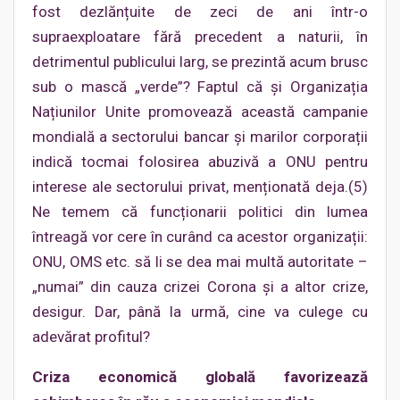
fost dezlănțuite de zeci de ani într-o
supraexploatare fără precedent a naturii, în
detrimentul publicului larg, se prezintă acum brusc
sub o mască „verde”? Faptul că și Organizația
Națiunilor Unite promovează această campanie
mondială a sectorului bancar și marilor corporații
indică tocmai folosirea abuzivă a ONU pentru
interese ale sectorului privat, menționată deja.(5)
Ne temem că funcționarii politici din lumea
întreagă vor cere în curând ca acestor organizații:
ONU, OMS etc. să li se dea mai multă autoritate –
„numai” din cauza crizei Corona și a altor crize,
desigur. Dar, până la urmă, cine va culege cu
adevărat profitul?
Criza economică globală favorizează