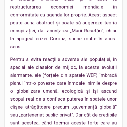
restructurarea economiei mondiale în
conformitate cu agenda lor proprie. Acest aspect
poate suna abstract și poate să sugereze teoria
conspirației, dar anunțarea „Marii Resetări”, chiar
la apogeul crizei Corona, spune multe în acest
sens.
Pentru a evita reacțiile adverse ale populației, în
special ale claselor de mijloc, la aceste evoluții
alarmante, ele (forțele din spatele WEF) îmbracă
planul într-o poveste care înmoaie inimile despre
o globalizare umană, ecologică și își ascund
scopul real de a confisca puterea în spatele unor
clișee atrăgătoare precum „guvernanță globală”
sau „parteneriat public-privat”. Dar cât de credibile
sunt acestea, când tocmai aceste forțe care au