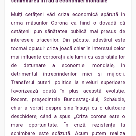
schimbarea în rău a economiei mondiale
Mulți cetățeni văd criza economică apărută în
urma măsurilor Corona ca fiind o dovadă că
cetățenii pun sănătatea publică mai presus de
interesele afacerilor. Din păcate, adevărul este
tocmai opusul: criza joacă chiar în interesul celor
mai influente corporații ale lumii cu aspirațiile lor
de deturnare a economiei mondiale, în
detrimentul întreprinderilor mici și mijlocii.
Transferul puterii politice la niveluri superioare
favorizează odată în plus această evoluție.
Recent, președintele Bundestag-ului, Schäuble,
chiar a vorbit despre sine însuși cu o uluitoare
deschidere, când a spus: „Criza corona este o
mare oportunitate. În criză, rezistența la
schimbare este scăzută. Acum putem realiza