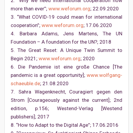
2. “Why we need international cooperation now
more than ever”;
www.weforum.org
; 22.09.2020
3. “What COVID-19 could mean for international
cooperation”;
www.weforum.org
; 17.06.2020
4. Barbara Adams, Jens Martens, The UN
Foundation – A foundation for the UN?; 2018
5. The Great Reset: A Unique Twin Summit to
Begin 2021;
www.weforum.org
; 2020
6. Die Pandemie ist eine große Chance [The
pandemic is a great opportunity];
www.wolfgang-
schaeuble.de
; 21.08.2020
7. Sahra Wagenknecht, Couragiert gegen den
Strom [Courageously against the current]; 2nd
edition, p.156; Westend-Verlag [Westend
publishers]; 2017
8. “How to Adapt to the Digital Age”; 17.06.2016