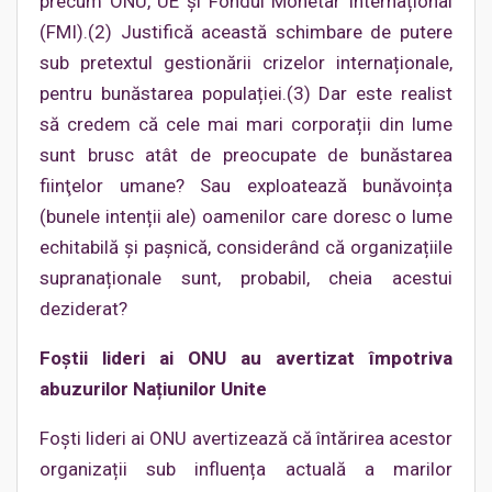
precum ONU, UE și Fondul Monetar Internațional
(FMI).(2) Justifică această schimbare de putere
sub pretextul gestionării crizelor internaționale,
pentru bunăstarea populației.(3) Dar este realist
să credem că cele mai mari corporații din lume
sunt brusc atât de preocupate de bunăstarea
fiinţelor umane? Sau exploatează bunăvoința
(bunele intenții ale) oamenilor care doresc o lume
echitabilă și pașnică, considerând că organizațiile
supranaționale sunt, probabil, cheia acestui
deziderat?
Foștii lideri ai ONU au avertizat împotriva
abuzurilor Națiunilor Unite
Foști lideri ai ONU avertizează că întărirea acestor
organizații sub influența actuală a marilor