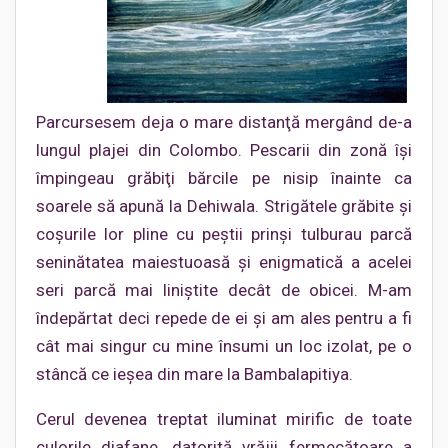
Parcursesem deja o mare distanţă mergând de-a
lungul plajei din Colombo. Pescarii din zonă îşi
împingeau grăbiţi bărcile pe nisip înainte ca
soarele să apună la Dehiwala. Strigătele grăbite şi
coşurile lor pline cu peştii prinşi tulburau parcă
seninătatea maiestuoasă şi enigmatică a acelei
seri parcă mai liniştite decât de obicei. M-am
îndepărtat deci repede de ei şi am ales pentru a fi
cât mai singur cu mine însumi un loc izolat, pe o
stâncă ce ieşea din mare la Bambalapitiya.
Cerul devenea treptat iluminat mirific de toate
culorile diafane, datorită vrăjii fermecătoare a