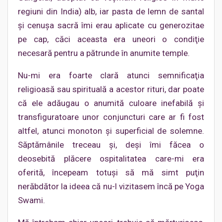
regiuni din India) alb, iar pasta de lemn de santal
şi cenuşa sacră îmi erau aplicate cu generozitae
pe cap, căci aceasta era uneori o condiţie
necesară pentru a pătrunde în anumite temple.
Nu-mi era foarte clară atunci semnificaţia
religioasă sau spirituală a acestor rituri, dar poate
că ele adăugau o anumită culoare inefabilă şi
transfiguratoare unor conjuncturi care ar fi fost
altfel, atunci monoton şi superficial de solemne.
Săptămânile treceau şi, deşi îmi făcea o
deosebită plăcere ospitalitatea care-mi era
oferită, începeam totuşi să mă simt puţin
nerăbdător la ideea că nu-l vizitasem încă pe Yoga
Swami.