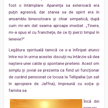
fost o întâmplare. Aparenţa sa exterioară era
puţin agresivă, dar starea sa de spirit era în
ansamblu binevoitoare şi chiar simpatică, după
cum mi-am dat seama aproape imediat. „Tinere,
mi-a spus el cu francheţe, de ce îţi pierzi timpul în
lenevie?”
Legătura spirituală tainică ce s-a înfiripat atunci
între noi în urma acestei discuţii nu întârzie să dea
naştere unei calde şi spontane prietenii. Acest om
simplu şi jovial se prezenta ca fiind un funcţionar
de curând pensionat ce locuia la Tellipallai (un sat
în apropiere de Jaffna), împreună cu soţia şi
familia sa.
Încă din