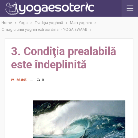
Home
Yoga
Tradiţia yoghină
Mari yoghini
Omagiu unui yoghin extraordinar - YOGA SWAMI
3. Condiţia prealabilă
este îndeplinită
86.845
0