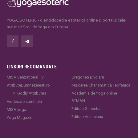
YOGAESOTERIC - o enciclopedie ezoterică online și portalul celei
mai mari Școli de Yoga din Europa.
LINKURI RECOMANDATE
MISA Senzaţional TV
Gregorian Bivolaru
AtributeDumnezeiesti.ro
Mișcarea Charismatică Teofanică
Godly Attributes
Academia de Yoga online
ATMAN
Vindecare spirituală
Editura Ganesha
MISA.yoga
Editura Venusiana
Yoga Magazin