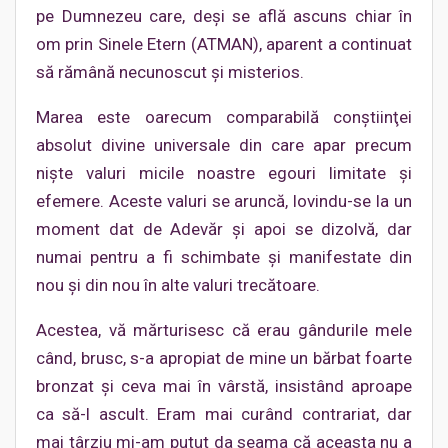
pe Dumnezeu care, deşi se află ascuns chiar în
om prin Sinele Etern (ATMAN), aparent a continuat
să rămână necunoscut şi misterios.
Marea este oarecum comparabilă conştiinţei
absolut divine universale din care apar precum
nişte valuri micile noastre egouri limitate şi
efemere. Aceste valuri se aruncă, lovindu-se la un
moment dat de Adevăr şi apoi se dizolvă, dar
numai pentru a fi schimbate şi manifestate din
nou şi din nou în alte valuri trecătoare.
Acestea, vă mărturisesc că erau gândurile mele
când, brusc, s-a apropiat de mine un bărbat foarte
bronzat şi ceva mai în vârstă, insistând aproape
ca să-l ascult. Eram mai curând contrariat, dar
mai târziu mi-am putut da seama că aceasta nu a