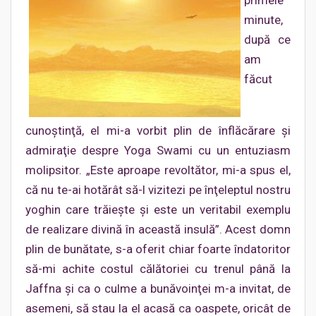
primele
minute,
după ce
am
făcut
cunoştinţă, el mi-a vorbit plin de înflăcărare şi
admiraţie despre Yoga Swami cu un entuziasm
molipsitor. „Este aproape revoltător, mi-a spus el,
că nu te-ai hotărât să-l vizitezi pe înţeleptul nostru
yoghin care trăieşte şi este un veritabil exemplu
de realizare divină în această insulă”. Acest domn
plin de bunătate, s-a oferit chiar foarte îndatoritor
să-mi achite costul călătoriei cu trenul până la
Jaffna şi ca o culme a bunăvoinţei m-a invitat, de
asemeni, să stau la el acasă ca oaspete, oricât de