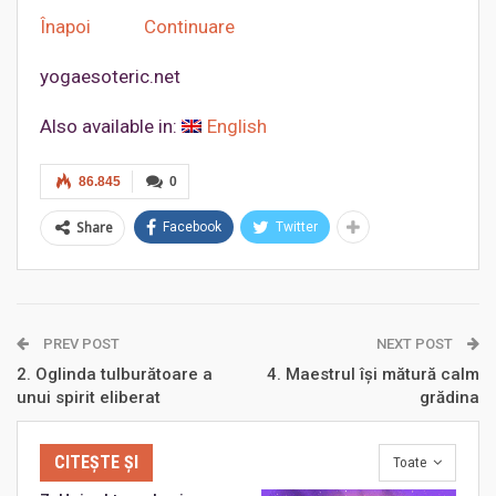
Înapoi
Continuare
yogaesoteric.net
Also available in:
English
86.845
0
Share
Facebook
Twitter
PREV POST
NEXT POST
2. Oglinda tulburătoare a
4. Maestrul îşi mătură calm
unui spirit eliberat
grădina
CITEȘTE ȘI
Toate