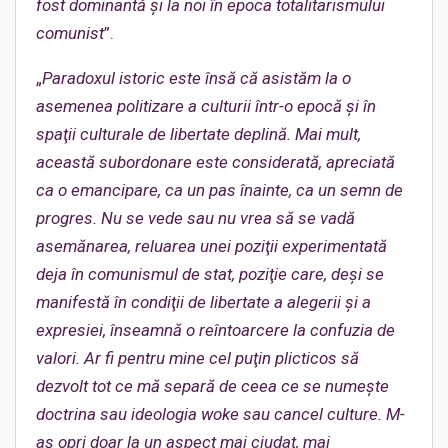
fost dominantă şi la noi în epoca totalitarismului
comunist
”.
„
Paradoxul istoric este însă că asistăm la o
asemenea politizare a culturii într-o epocă şi în
spaţii culturale de libertate deplină. Mai mult,
această subordonare este considerată, apreciată
ca o emancipare, ca un pas înainte, ca un semn de
progres. Nu se vede sau nu vrea să se vadă
asemănarea, reluarea unei poziţii experimentată
deja în comunismul de stat, poziţie care, deşi se
manifestă în condiţii de libertate a alegerii şi a
expresiei, înseamnă o reîntoarcere la confuzia de
valori. Ar fi pentru mine cel puţin plicticos să
dezvolt tot ce mă separă de ceea ce se numeşte
doctrina sau ideologia woke sau cancel culture. M-
aş opri doar la un aspect mai ciudat, mai