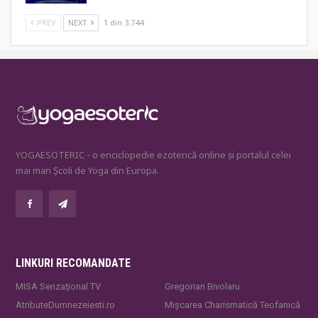
PREV
NEXT
1 din 3.744
YOGAESOTERIC - o enciclopedie ezoterică online și portalul celei
mai mari Școli de Yoga din Europa.
LINKURI RECOMANDATE
MISA Senzaţional TV
Gregorian Bivolaru
AtributeDumnezeiesti.ro
Mișcarea Charismatică Teofanică