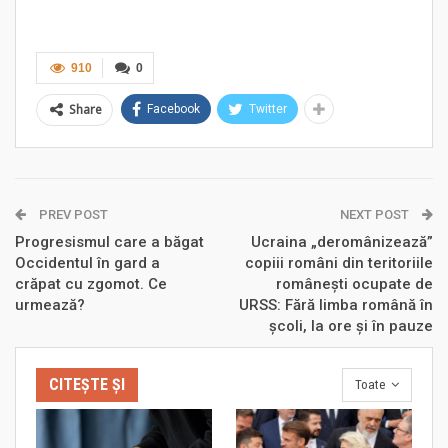
910
0
Share
Facebook
Twitter
PREV POST
NEXT POST
Progresismul care a băgat
Ucraina „deromânizează”
Occidentul în gard a
copiii români din teritoriile
crăpat cu zgomot. Ce
românești ocupate de
urmează?
URSS: Fără limba română în
școli, la ore și în pauze
CITEȘTE ȘI
Toate