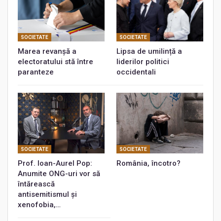
SOCIETATE
SOCIETATE
Marea revanșă a
Lipsa de umilință a
electoratului stă între
liderilor politici
paranteze
occidentali
SOCIETATE
SOCIETATE
Prof. Ioan-Aurel Pop:
România, încotro?
Anumite ONG-uri vor să
întărească
antisemitismul și
xenofobia,…