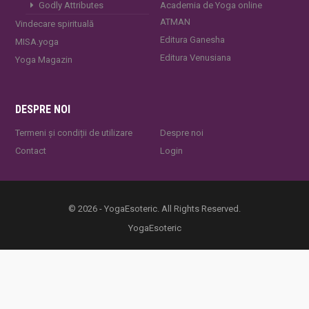
Godly Attributes
Academia de Yoga online
ATMAN
Vindecare spirituală
Editura Ganesha
MISA.yoga
Editura Venusiana
Yoga Magazin
DESPRE NOI
Termeni și condiții de utilizare
Despre noi
Contact
Login
© 2026 - YogaEsoteric. All Rights Reserved.
YogaEsoteric