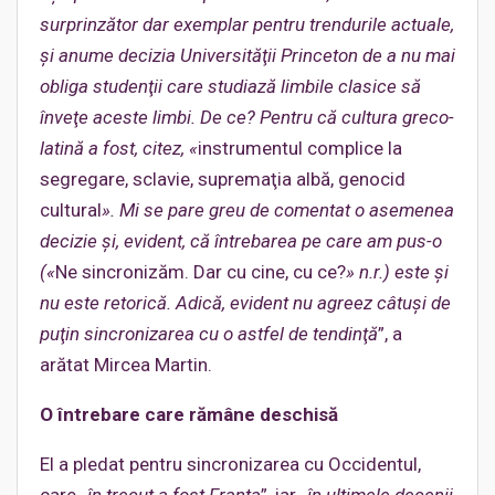
surprinzător dar exemplar pentru trendurile actuale,
şi anume decizia Universităţii Princeton de a nu mai
obliga studenţii care studiază limbile clasice să
înveţe aceste limbi. De ce? Pentru că cultura greco-
latină a fost, citez, «
instrumentul complice la
segregare, sclavie, supremaţia albă, genocid
cultural
». Mi se pare greu de comentat o asemenea
decizie şi, evident, că întrebarea pe care am pus-o
(«
Ne sincronizăm. Dar cu cine, cu ce?
» n.r.) este şi
nu este retorică. Adică, evident nu agreez câtuşi de
puţin sincronizarea cu o astfel de tendinţă
”, a
arătat Mircea Martin.
O întrebare care rămâne deschisă
El a pledat pentru sincronizarea cu Occidentul,