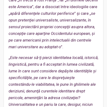
care „
în trecut a fost Franţa
”, iar „
în ultimele decenii
este America
”, dar a disociat între ideologiile care
„
apără diferenţele culturilor periferice
” şi care „
se
opun pretenţiei universaliste, universalizante, în
sensul proiectării propriei concepţii asupra altora,
concepţie care aparţine Occidentului european, şi
pe care americanii prin intelectualii din centrele
mari universitare au adoptat-o
”.
„
Este necesar să-ţi pierzi identitatea locală, istorică,
lingvistică, pentru a fi acceptat în lumea civilizată,
lume în care sunt considere depăşite identităţile şi
specificităţile, pe care le dispreţuieşte
contestându-le viabilitatea, le pune în ghilimele ale
deriziunii, denunţă curentele identitare drept
pericole, ameninţări la adresa civilizaţiei?
Universalitatea e un pariu la care, desigur, niciun