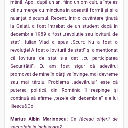
mână. Apoi, după un an, fiind un om cult, a înțeles
că nu merge cu minciuna în această formă și și-a
nuanțat discursul. Recent, într-o cuvântare ținută
la Galați, a fost întrebat de un student dacă în
decembrie 1989 a fost „revoluție sau lovitură de
stat”. Iulian Vlad a spus „Scurt: Nu a fost o
revoluție! A fost o lovitură de stat!” și a menționat
că lovitura de stat s-a dat „cu participarea
Securității”. Eu am fost sigur că adevărul
promovat de mine în cărți va învinge, mai devreme
sau mai târziu. Problema „adevărului” este că
puterea politică din România îl respinge și
continuă să afirme „tezele din decembrie” ale lui
Iliescu&Co.
Marius Albin Marinescu:
Ce făceau ofițerii de
securitate în închisoare?