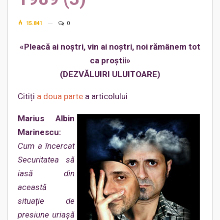
15.841
0
«Pleacă ai noștri, vin ai noștri, noi rămânem tot
ca proştii»
(DEZVĂLUIRI ULUITOARE)
Citiți
a doua parte
a articolului
Marius Albin
Marinescu:
Cum a încercat
Securitatea să
iasă din
această
situație de
presiune uriașă