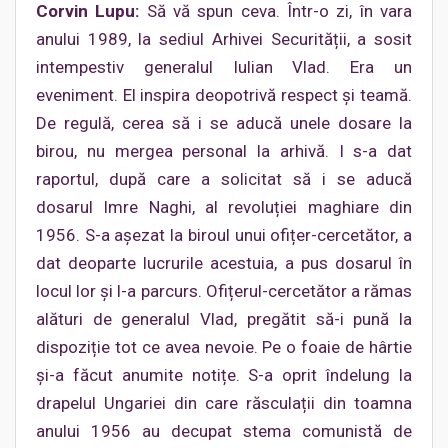
Corvin Lupu:
Să vă spun ceva. Într-o zi, în vara
anului 1989, la sediul Arhivei Securității, a sosit
intempestiv generalul Iulian Vlad. Era un
eveniment. El inspira deopotrivă respect și teamă.
De regulă, cerea să i se aducă unele dosare la
birou, nu mergea personal la arhivă. I s-a dat
raportul, după care a solicitat să i se aducă
dosarul Imre Naghi, al revoluției maghiare din
1956. S-a așezat la biroul unui ofițer-cercetător, a
dat deoparte lucrurile acestuia, a pus dosarul în
locul lor și l-a parcurs. Ofițerul-cercetător a rămas
alături de generalul Vlad, pregătit să-i pună la
dispoziție tot ce avea nevoie. Pe o foaie de hârtie
și-a făcut anumite notițe. S-a oprit îndelung la
drapelul Ungariei din care răsculații din toamna
anului 1956 au decupat stema comunistă de