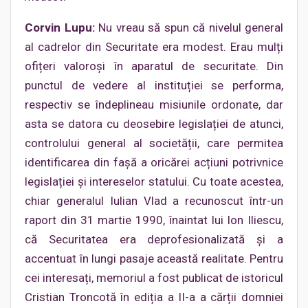
Corvin Lupu:
Nu vreau să spun că nivelul general
al cadrelor din Securitate era modest. Erau mulți
ofițeri valoroși în aparatul de securitate. Din
punctul de vedere al instituției se performa,
respectiv se îndeplineau misiunile ordonate, dar
asta se datora cu deosebire legislației de atunci,
controlului general al societății, care permitea
identificarea din fașă a oricărei acțiuni potrivnice
legislației și intereselor statului. Cu toate acestea,
chiar generalul Iulian Vlad a recunoscut într-un
raport din 31 martie 1990, înaintat lui Ion Iliescu,
că Securitatea era deprofesionalizată și a
accentuat în lungi pasaje această realitate. Pentru
cei interesați, memoriul a fost publicat de istoricul
Cristian Troncotă în ediția a II-a a cărții domniei