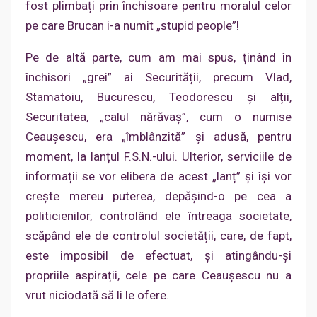
fost plimbați prin închisoare pentru moralul celor
pe care Brucan i-a numit „stupid people”!
Pe de altă parte, cum am mai spus, ținând în
închisori „grei” ai Securității, precum Vlad,
Stamatoiu, Bucurescu, Teodorescu și alții,
Securitatea, „calul nărăvaș”, cum o numise
Ceaușescu, era „îmblânzită” și adusă, pentru
moment, la lanțul F.S.N.-ului. Ulterior, serviciile de
informații se vor elibera de acest „lanț” și își vor
crește mereu puterea, depășind-o pe cea a
politicienilor, controlând ele întreaga societate,
scăpând ele de controlul societății, care, de fapt,
este imposibil de efectuat, și atingându-și
propriile aspirații, cele pe care Ceaușescu nu a
vrut niciodată să li le ofere.