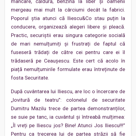
mâncare, căldură, benzină la liber și oamenii
mergeau mai mult la cârciumi decât la fabrici.
Poporul știa atunci că Iliescu&Co stau puțin la
conducere, organizează alegeri libere și pleacă.
Practic, securiștii erau singura categorie socială
de mari nemulțumiți și frustrați de faptul că
fuseseră trădați de către cei pentru care ei îl
trădaseră pe Ceaușescu. Este cert că acolo în
piață nemulțumirile formulate erau întreținute de
fosta Securitate.
După cuvântarea lui Iliescu, are loc o încercare de
„lovitură de teatru”: colonelul de securitate
Dumitru Mazilu trece de partea demonstranților,
se suie pe tanc, ia cuvântul și întreabă mulțimea:
„Îl vreți pe Iliescu jos? Bine! Atunci Jos Iliescu!!!”
Pentru ca trecerea lui de partea străzii să fie