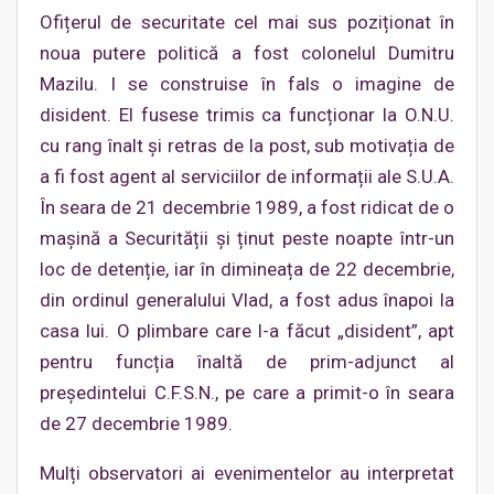
Ofițerul de securitate cel mai sus poziționat în
noua putere politică a fost colonelul Dumitru
Mazilu. I se construise în fals o imagine de
disident. El fusese trimis ca funcționar la O.N.U.
cu rang înalt și retras de la post, sub motivația de
a fi fost agent al serviciilor de informații ale S.U.A.
În seara de 21 decembrie 1989, a fost ridicat de o
mașină a Securității și ținut peste noapte într-un
loc de detenție, iar în dimineața de 22 decembrie,
din ordinul generalului Vlad, a fost adus înapoi la
casa lui. O plimbare care l-a făcut „disident”, apt
pentru funcția înaltă de prim-adjunct al
președintelui C.F.S.N., pe care a primit-o în seara
de 27 decembrie 1989.
Mulți observatori ai evenimentelor au interpretat