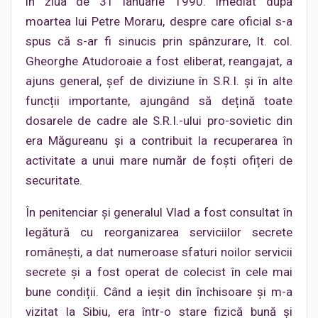
în ziua de 31 ianuarie 1990. Imediat după
moartea lui Petre Moraru, despre care oficial s-a
spus că s-ar fi sinucis prin spânzurare, lt. col.
Gheorghe Atudoroaie a fost eliberat, reangajat, a
ajuns general, șef de diviziune în S.R.I. și în alte
funcții importante, ajungând să dețină toate
dosarele de cadre ale S.R.I.-ului pro-sovietic din
era Măgureanu și a contribuit la recuperarea în
activitate a unui mare număr de foști ofițeri de
securitate.
În penitenciar și generalul Vlad a fost consultat în
legătură cu reorganizarea serviciilor secrete
românești, a dat numeroase sfaturi noilor servicii
secrete și a fost operat de colecist în cele mai
bune condiții. Când a ieșit din închisoare și m-a
vizitat la Sibiu, era într-o stare fizică bună și