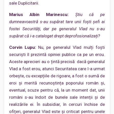
sale Duplicitarii.
Marius Albin Marinescu:
Știu că pe
dumneavoastră s-au supărat tare unii foști șefi ai
fostei Securități, dar pe generalul Vlad nu s-au
supărat că i-a catalogat drept deprofosionalizați?
Corvin Lupu:
Nu, pe generalul Vlad mulți foști
securiști îl prezintă opiniei publice ca pe un erou.
Aceste aprecieri au o țintă precisă: dacă generalul
Vlad a fost erou, atunci Securitatea care l-a urmat
orbește, cu excepțiile de rigoare, a fost o sumă de
eroi și merită recunoștința poporului român și,
eventual, scuze pentru că, la un moment dat, unii
români s-au îndoit de bunele sale intenții și de
realizările ei. În subsidiar, în cercuri închise de
ofițeri, generalul Vlad este și criticat pentru unele