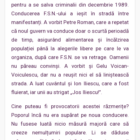
pentru a se salva criminalii din decembrie 1989.
Conducerea F.S.N.-ului a ieșit în stradă între
manifestanți. A vorbit Petre Roman, care a repetat
că noul guvern va conduce doar o scurtă perioadă
de timp, asigurând alimentarea și încălzirea
populației până la alegerile libere pe care le va
organiza, după care F.S.N. se va retrage. Oamenii
nu păreau convinși. A vorbit și Gelu Voican-
Voiculescu, dar nu a reușit nici el să liniștească
strada. A luat cuvântul și Ion Iliescu, care a fost
fluierat, iar unii au strigat „Jos Iliescu!”.
Cine puteau fi provocatorii acestei răzmerițe?
Poporul încă nu era supărat pe noua conducere.
Nu fusese luată nicio măsură majoră care să
creeze nemulțumiri populare. Li se dăduse