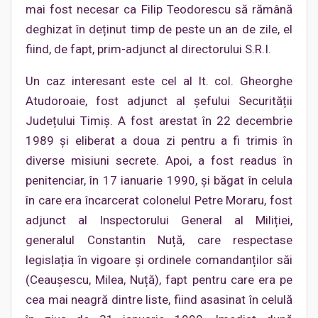
mai fost necesar ca Filip Teodorescu să rămână
deghizat în deținut timp de peste un an de zile, el
fiind, de fapt, prim-adjunct al directorului S.R.I.
Un caz interesant este cel al lt. col. Gheorghe
Atudoroaie, fost adjunct al șefului Securității
Județului Timiș. A fost arestat în 22 decembrie
1989 și eliberat a doua zi pentru a fi trimis în
diverse misiuni secrete. Apoi, a fost readus în
penitenciar, în 17 ianuarie 1990, și băgat în celula
în care era încarcerat colonelul Petre Moraru, fost
adjunct al Inspectorului General al Miliției,
generalul Constantin Nuță, care respectase
legislația în vigoare și ordinele comandanților săi
(Ceaușescu, Milea, Nuță), fapt pentru care era pe
cea mai neagră dintre liste, fiind asasinat în celulă