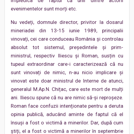
împiedica de faptul că unii dintre actorii
evenimentelor sunt morți etc.
Nu vedeți, domnule director, privitor la dosarul
mineriadei din 13-15 iunie 1989, principalii
vinovați, cei care conduceau România și controlau
absolut tot sistemul, președintele și prim-
ministrul, respectiv Iliescu și Roman, susțin cu
tupeul extraordinar care-i caracterizează că nu
sunt vinovați de nimic, n-au nicio implicare și
vinovat este doar ministrul de Interne de atunci,
generalul M.Ap.N. Chițac, care este mort de mulți
ani. Iliescu spune că nu are nimic să-și reproșeze.
Roman face confuzii intenționate pentru a deruta
opinia publică, aducând aminte de faptul că el
însuși a fost o victimă a minerilor. Dar, după cum
știți, el a fost o victimă a minerilor în septembrie