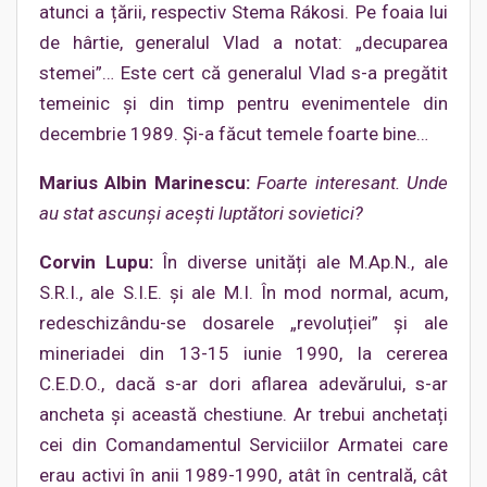
atunci a țării, respectiv Stema Rákosi. Pe foaia lui
de hârtie, generalul Vlad a notat: „decuparea
stemei”… Este cert că generalul Vlad s-a pregătit
temeinic și din timp pentru evenimentele din
decembrie 1989. Și-a făcut temele foarte bine…
Marius Albin Marinescu:
Foarte interesant. Unde
au stat ascunși acești luptători sovietici?
Corvin Lupu:
În diverse unități ale M.Ap.N., ale
S.R.I., ale S.I.E. și ale M.I. În mod normal, acum,
redeschizându-se dosarele „revoluției” și ale
mineriadei din 13-15 iunie 1990, la cererea
C.E.D.O., dacă s-ar dori aflarea adevărului, s-ar
ancheta și această chestiune. Ar trebui anchetați
cei din Comandamentul Serviciilor Armatei care
erau activi în anii 1989-1990, atât în centrală, cât