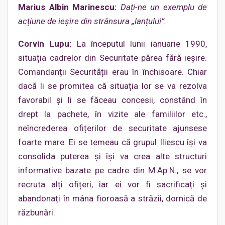
Marius Albin Marinescu:
Dați-ne un exemplu de
acțiune de ieșire din strânsura „lanțului”.
Corvin Lupu:
La începutul lunii ianuarie 1990,
situația cadrelor din Securitate părea fără ieșire.
Comandanții Securității erau în închisoare. Chiar
dacă li se promitea că situația lor se va rezolva
favorabil și li se făceau concesii, constând în
drept la pachete, în vizite ale familiilor etc.,
neîncrederea ofițerilor de securitate ajunsese
foarte mare. Ei se temeau că grupul Iliescu își va
consolida puterea și își va crea alte structuri
informative bazate pe cadre din M.Ap.N., se vor
recruta alți ofițeri, iar ei vor fi sacrificați și
abandonați în mâna fioroasă a străzii, dornică de
răzbunări.