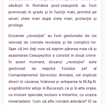
săvârșit în România post-ceaușistă au fost
promovați în grade și în funcții mari, primind pe
umeri stele mari după stele mari, protecție și
privilegii.
Dosarele „revoluției” au fost gestionate de cei
vinovați de crimele revoluției și de complicii lor.
Sper că îmi dați voie să exprim părerea mea că și
asasinarea Ceaușeștilor a constat în două crime.
În acest moment, dosarul „revoluției” este
gestionat de nepotul fostului șef al
Comandamentul Serviciilor Armatei, cel implicat
direct în cazarea, hrănirea și echiparea la M.Ap.N.
a luptătorilor aduși în București, ca și în alte orașe,
cu misiuni speciale, inclusiv a minerilor, cu ocazia
mineriadelor. Cum să afle românii adevărul? El va