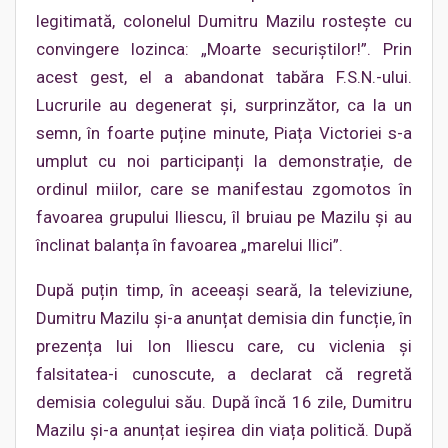
legitimată, colonelul Dumitru Mazilu rostește cu
convingere lozinca: „Moarte securiștilor!”. Prin
acest gest, el a abandonat tabăra F.S.N.-ului.
Lucrurile au degenerat și, surprinzător, ca la un
semn, în foarte puține minute, Piața Victoriei s-a
umplut cu noi participanți la demonstrație, de
ordinul miilor, care se manifestau zgomotos în
favoarea grupului Iliescu, îl bruiau pe Mazilu și au
înclinat balanța în favoarea „marelui Ilici”.
După puțin timp, în aceeași seară, la televiziune,
Dumitru Mazilu și-a anunțat demisia din funcție, în
prezența lui Ion Iliescu care, cu viclenia și
falsitatea-i cunoscute, a declarat că regretă
demisia colegului său. După încă 16 zile, Dumitru
Mazilu și-a anunțat ieșirea din viața politică. După