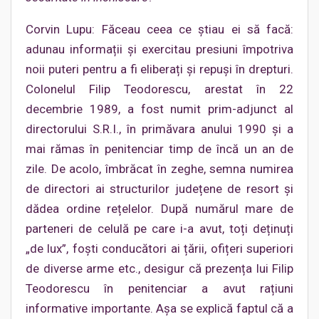
Corvin Lupu: Făceau ceea ce știau ei să facă:
adunau informații și exercitau presiuni împotriva
noii puteri pentru a fi eliberați și repuși în drepturi.
Colonelul Filip Teodorescu, arestat în 22
decembrie 1989, a fost numit prim-adjunct al
directorului S.R.I., în primăvara anului 1990 și a
mai rămas în penitenciar timp de încă un an de
zile. De acolo, îmbrăcat în zeghe, semna numirea
de directori ai structurilor județene de resort și
dădea ordine rețelelor. După numărul mare de
parteneri de celulă pe care i-a avut, toți deținuți
„de lux”, foști conducători ai țării, ofițeri superiori
de diverse arme etc., desigur că prezența lui Filip
Teodorescu în penitenciar a avut rațiuni
informative importante. Așa se explică faptul că a