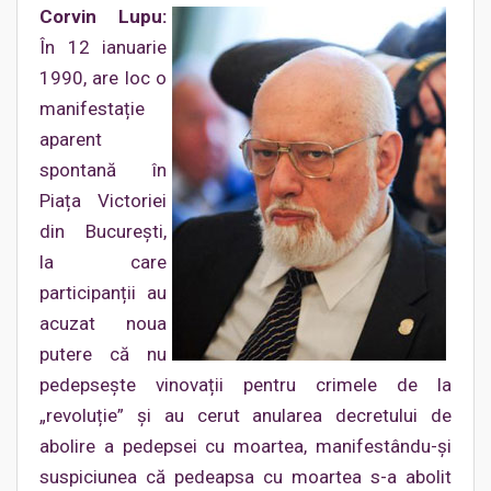
Corvin Lupu:
În 12 ianuarie
1990, are loc o
manifestație
aparent
spontană în
Piața Victoriei
din București,
la care
participanții au
acuzat noua
putere că nu
pedepsește vinovații pentru crimele de la
„revoluție” și au cerut anularea decretului de
abolire a pedepsei cu moartea, manifestându-și
suspiciunea că pedeapsa cu moartea s-a abolit