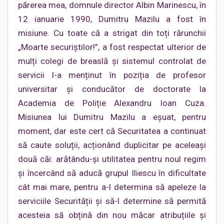
părerea mea, domnule director Albin Marinescu, în
12 ianuarie 1990, Dumitru Mazilu a fost în
misiune. Cu toate că a strigat din toți rărunchii
„Moarte securiștilor!”, a fost respectat ulterior de
mulți colegi de breaslă și sistemul controlat de
servicii l-a menținut în poziția de profesor
universitar și conducător de doctorate la
Academia de Poliție Alexandru Ioan Cuza.
Misiunea lui Dumitru Mazilu a eșuat, pentru
moment, dar este cert că Securitatea a continuat
să caute soluții, acționând duplicitar pe aceleași
două căi: arătându-și utilitatea pentru noul regim
și încercând să aducă grupul Iliescu în dificultate
cât mai mare, pentru a-l determina să apeleze la
serviciile Securității și să-l determine să permită
acesteia să obțină din nou măcar atribuțiile și