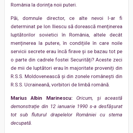
România la dorința noii puteri.
Păi, domnule director, ce alte nevoi l-ar fi
determinat pe Ion Iliescu să dorească menținerea
luptătorilor sovietici în România, altele decât
menținerea la putere, în condițiile în care noile
servicii secrete erau încă firave și se bazau tot pe
o parte din cadrele fostei Securități? Aceste zeci
de mii de luptători erau în majoritate proveniți din
R.S.S. Moldovenească și din zonele românești din
R.S.S. Ucraineană, vorbitori de limbă română.
Marius Albin Marinescu:
Oricum, și această
demonstrație din 12 ianuarie 1990 s-a desfășurat
tot sub fluturul drapelelor României cu stema
decupată.