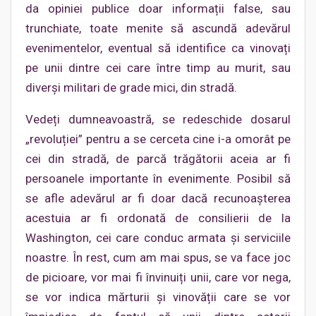
da opiniei publice doar informații false, sau
trunchiate, toate menite să ascundă adevărul
evenimentelor, eventual să identifice ca vinovați
pe unii dintre cei care între timp au murit, sau
diverși militari de grade mici, din stradă.
Vedeți dumneavoastră, se redeschide dosarul
„revoluției” pentru a se cerceta cine i-a omorât pe
cei din stradă, de parcă trăgătorii aceia ar fi
persoanele importante în evenimente. Posibil să
se afle adevărul ar fi doar dacă recunoașterea
acestuia ar fi ordonată de consilierii de la
Washington, cei care conduc armata și serviciile
noastre. În rest, cum am mai spus, se va face joc
de picioare, vor mai fi învinuiți unii, care vor nega,
se vor indica mărturii și vinovății care se vor