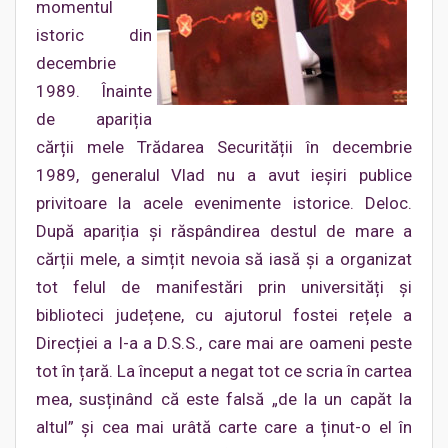
momentul
istoric din
decembrie
1989. Înainte
de apariția
cărții mele Trădarea Securității în decembrie
1989, generalul Vlad nu a avut ieșiri publice
privitoare la acele evenimente istorice. Deloc.
După apariția și răspândirea destul de mare a
cărții mele, a simțit nevoia să iasă și a organizat
tot felul de manifestări prin universități și
biblioteci județene, cu ajutorul fostei rețele a
Direcției a I-a a D.S.S., care mai are oameni peste
tot în țară. La început a negat tot ce scria în cartea
mea, susținând că este falsă „de la un capăt la
altul” și cea mai urâtă carte care a ținut-o el în