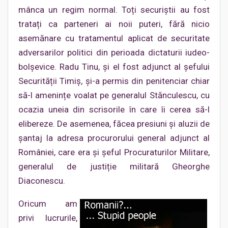
mânca un regim normal. Toți securiștii au fost
tratați ca parteneri ai noii puteri, fără nicio
asemănare cu tratamentul aplicat de securitate
adversarilor politici din perioada dictaturii iudeo-
bolșevice. Radu Tinu, și el fost adjunct al șefului
Securității Timiș, și-a permis din penitenciar chiar
să-l amenințe voalat pe generalul Stănculescu, cu
ocazia uneia din scrisorile în care îi cerea să-l
elibereze. De asemenea, făcea presiuni și aluzii de
șantaj la adresa procurorului general adjunct al
României, care era și șeful Procuraturilor Militare,
generalul de justiție militară Gheorghe
Diaconescu.
Oricum am
privi lucrurile,