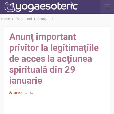
Home
Despre noi
Anunţuri
Anunţ important
privitor la legitimaţiile
de acces la acţiunea
spirituală din 29
ianuarie
58.196
0