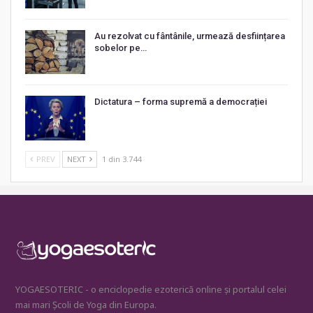
Au rezolvat cu fântânile, urmează desființarea
sobelor pe…
Dictatura – forma supremă a democrației
PREV
NEXT
1 din 3.744
YOGAESOTERIC - o enciclopedie ezoterică online și portalul celei
mai mari Școli de Yoga din Europa.