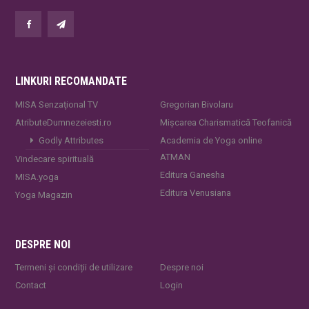
LINKURI RECOMANDATE
MISA Senzaţional TV
Gregorian Bivolaru
AtributeDumnezeiesti.ro
Mișcarea Charismatică Teofanică
Godly Attributes
Academia de Yoga online
ATMAN
Vindecare spirituală
Editura Ganesha
MISA.yoga
Editura Venusiana
Yoga Magazin
DESPRE NOI
Termeni și condiții de utilizare
Despre noi
Contact
Login