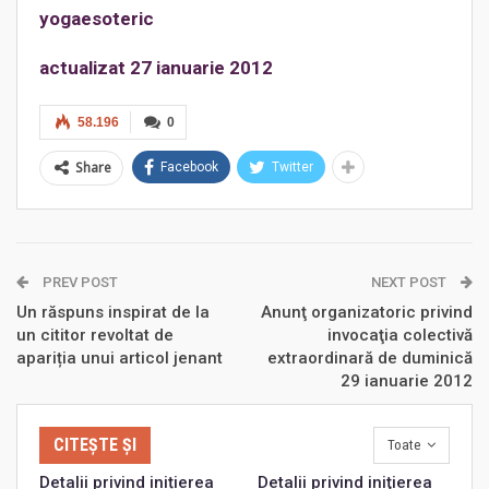
yogaesoteric
actualizat 27 ianuarie 2012
58.196
0
Share
Facebook
Twitter
PREV POST
NEXT POST
Un răspuns inspirat de la
Anunţ organizatoric privind
un cititor revoltat de
invocaţia colectivă
apariția unui articol jenant
extraordinară de duminică
29 ianuarie 2012
CITEȘTE ȘI
Toate
Detalii privind inițierea
Detalii privind iniţierea