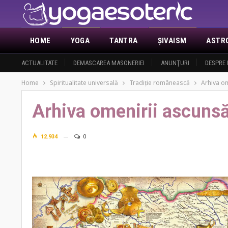
HOME
YOGA
TANTRA
ŞIVAISM
ASTR
ACTUALITATE
DEMASCAREA MASONERIEI
ANUNŢURI
DESPRE 
Home
Spiritualitate universală
Tradiţie românească
Arhiva o
Arhiva omenirii ascuns
12.934
0