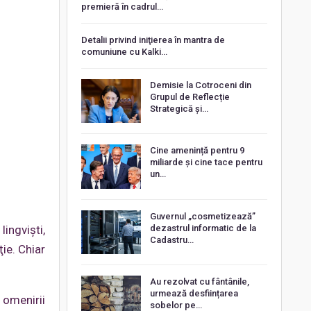
premieră în cadrul…
Detalii privind iniţierea în mantra de
comuniune cu Kalki…
Demisie la Cotroceni din
Grupul de Reflecție
Strategică și…
Cine amenință pentru 9
miliarde și cine tace pentru
un…
Guvernul „cosmetizează”
dezastrul informatic de la
lingvişti,
Cadastru…
ie. Chiar
Au rezolvat cu fântânile,
urmează desființarea
 omenirii
sobelor pe…