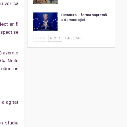
nu vor ca
Dictatura – forma supremă
a democrației
ect ar fi
aspect se
PREV
NEXT
1 din 3.744
să avem o
5%. Noile
i când un
-a agitat
n studiu