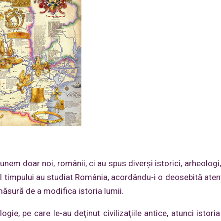
em doar noi, românii, ci au spus diverşi istorici, arheologi, 
ul timpului au studiat România, acordându-i o deosebită atenţ
 măsură de a modifica istoria lumii.
ie, pe care le-au deţinut civilizaţiile antice, atunci istoria