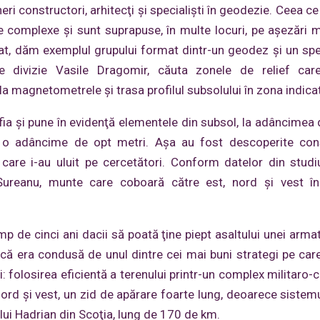
neri constructori, arhitecţi şi specialişti în geodezie. Ceea 
 de complexe şi sunt suprapuse, în multe locuri, pe aşezări m
at, dăm exemplul grupului format dintr-un geodez şi un spec
e divizie Vasile Dragomir, căuta zonele de relief car
tala magnetometrele şi trasa profilul subsolului în zona indica
a şi pune în evidenţă elementele din subsol, la adâncimea 
 o adâncime de opt metri. Aşa au fost descoperite const
 care i-au uluit pe cercetători. Conform datelor din stud
Șureanu, munte care coboară către est, nord şi vest în
p de cinci ani dacii să poată ţine piept asaltului unei armat
că era condusă de unul dintre cei mai buni strategi pe care
folosirea eficientă a terenului printr-un complex militaro-civ
 nord şi vest, un zid de apărare foarte lung, deoarece sistemu
i lui Hadrian din Scoţia, lung de 170 de km.