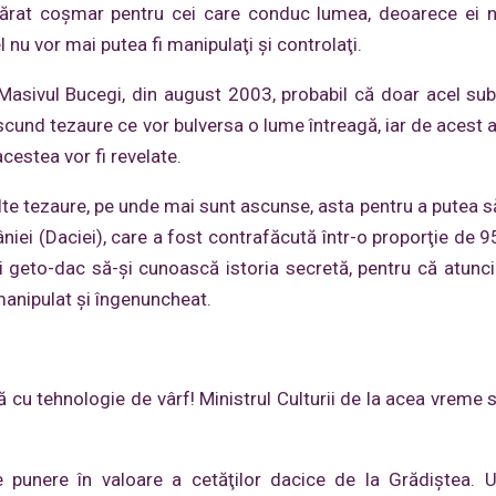
vărat coşmar pentru cei care conduc lumea, deoarece ei 
 nu vor mai putea fi manipulaţi şi controlaţi.
Masivul Bucegi, din august 2003, probabil că doar acel subi
scund tezaure ce vor bulversa o lume întreagă, iar de acest 
estea vor fi revelate.
alte tezaure, pe unde mai sunt ascunse, asta pentru a putea 
iei (Daciei), care a fost contrafăcută într-o proporţie de 9
ui geto-dac să-şi cunoască istoria secretă, pentru că atunc
 manipulat şi îngenuncheat.
u tehnologie de vârf! Ministrul Culturii de la acea vreme s
unere în valoare a cetăţilor dacice de la Grădiştea. U