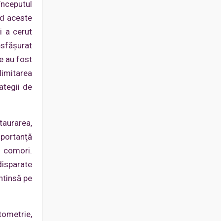
începutul
nd aceste
i a cerut
esfăşurat
e au fost
limitarea
ategii de
taurarea,
mportanţă
 comori.
disparate
ntinsă pe
ometrie,