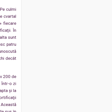
. Pe culmi
e cvartal
» fiecare
caţii. În
alta sunt
esc patru
cunoscută
chi decât
iv 200 de
Într-o zi
pta şi la
tificaţii
. Această
 de sus în