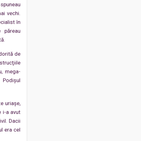
ce spuneau
ai vechi.
ialist în
e păreau
tă.
dorită de
rucţiile
iu, mega-
 Podişul
e uriaşe,
 i-a avut
il. Dacii
l era cel