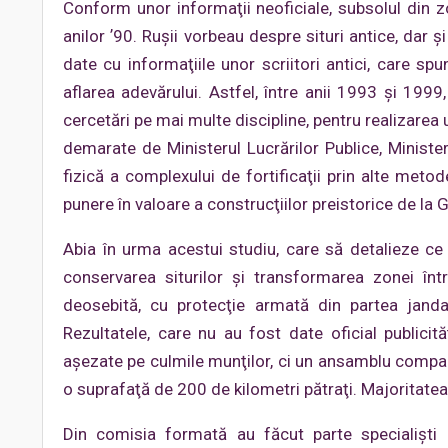
Conform unor informaţii neoficiale, subsolul din zo
anilor ʼ90. Ruşii vorbeau despre situri antice, dar
date cu informaţiile unor scriitori antici, care sp
aflarea adevărului. Astfel, între anii 1993 şi 1999
cercetări pe mai multe discipline, pentru realizarea
demarate de Ministerul Lucrărilor Publice, Minister
fizică a complexului de fortificaţii prin alte meto
punere în valoare a construcţiilor preistorice de la 
Abia în urma acestui studiu, care să detalieze ce
conservarea siturilor şi transformarea zonei înt
deosebită, cu protecţie armată din partea janda
Rezultatele, care nu au fost date oficial publicităţ
aşezate pe culmile munţilor, ci un ansamblu compact
o suprafaţă de 200 de kilometri pătraţi. Majoritatea
Din comisia formată au făcut parte specialişti 