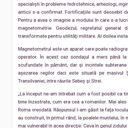
specialişti în probleme hidrotehnice, arheologi, ingi
anticii s-a confirmat. Fortificaţiile sunt deosebit
Pentru a avea o imagine a modului în care s-a lucr
magnetometrie. Geodezul, regretatul general d
transformate pentru utilităţi militare. Al doilea ins
Magnetometrul este un aparat care poate radiografi
operator. În acest caz sondajul a mers până la
scufundate în pământ, dar şi incintele subterane
așezarea regilor daci este situată pe masivul 
Transilvaniei, intre râurile Sebeş şi Strei.
„La început ne-am întrebat cum a fost posibil ca tim
bine înzestrate, cum era cea a romanilor. Mai ales 
Roma vreodată. Răspunsul l-am găsit la faţa locului: 
au construit, în primul rând, la poalele muntelui, în
mai vulnerabil în acea direcţie. Ceva în genul zidulu