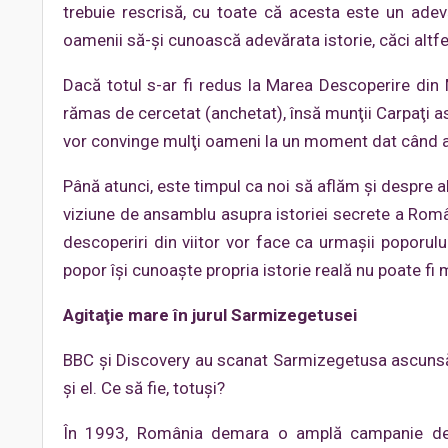
trebuie rescrisă, cu toate că acesta este un ade
oamenii să-şi cunoască adevărata istorie, căci altfel
Dacă totul s-ar fi redus la Marea Descoperire din 
rămas de cercetat (anchetat), însă munţii Carpaţi a
vor convinge mulţi oameni la un moment dat când ac
Până atunci, este timpul ca noi să aflăm şi despre 
viziune de ansamblu asupra istoriei secrete a Român
descoperiri din viitor vor face ca urmaşii poporul
popor îşi cunoaşte propria istorie reală nu poate fi
Agitaţie mare în jurul Sarmizegetusei
BBC şi Discovery au scanat Sarmizegetusa ascunsă c
şi el. Ce să fie, totuşi?
În 1993, România demara o amplă campanie de p