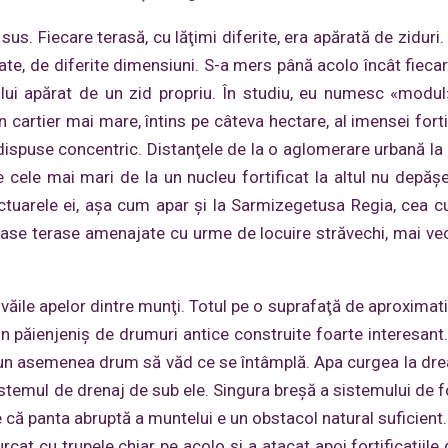
n sus. Fiecare terasă, cu lăţimi diferite, era apărată de ziduri
ate, de diferite dimensiuni. S-a mers până acolo încât fiecar
 lui apărat de un zid propriu. În studiu, eu numesc «modul
cartier mai mare, întins pe câteva hectare, al imensei fortifi
dispuse concentric. Distanţele de la o aglomerare urbană la 
e cele mai mari de la un nucleu fortificat la altul nu depăş
nctuarele ei, aşa cum apar şi la Sarmizegetusa Regia, cea 
ase terase amenajate cu urme de locuire străvechi, mai ve
văile apelor dintre munţi. Totul pe o suprafaţă de aproximat
n păienjeniş de drumuri antice construite foarte interesant. 
 un asemenea drum să văd ce se întâmplă. Apa curgea la drea
stemul de drenaj de sub ele. Singura breşă a sistemului de for
e că panta abruptă a muntelui e un obstacol natural suficient
rcat cu trupele chiar pe acolo şi a atacat apoi fortificaţiile