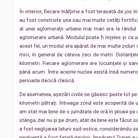
În interior, fiecare înălţime a fost terasată de jos î
au fost construite una sau mai multe cetăţi fortific
al unei aglomeraţii urbane mai mari era la rândul
aglomerare urbană. Modulul poate fi înţeles şi ca un 
acest fel, un modul era apărat de mai multe ziduri 
mici, în general de câteva zeci de metri. Distanţel
kilometri. Fiecare aglomerare are locuinţele şi sa
până acum. Între aceste nuclee există însă numero
perioada dacică clasică.
De asemenea, aşezări civile se găsesc peste tot pe 
kilometri pătraţi. Întreaga zonă este acoperită de u
am stat mai bine de o jumătate de oră în ploaie pe
stânga, dar nu şi pe drum, atât de bine este făcut si
a fost neglijarea laturii sud-estice, considerându-s
neglijență a fost fatală dacilor. Împăratul Traian a u