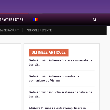
EXTRATERESTRE
RA DE RĂSĂRIT
ARTICOLE RECENTE
ULTIMELE ARTICOLE
Detalii privind inițierea în starea minunată de
transă…
Detalii privind iniţierea în mantra de
comuniune cu Vishnu
Detalii privind inducția în starea benefică de
transă…
Atribute Dumnezeiești exemplificate în