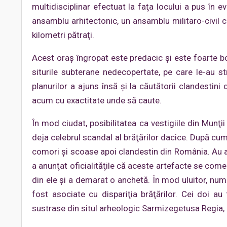
multidisciplinar efectuat la faţa locului a pus în 
ansamblu arhitectonic, un ansamblu militaro-civil 
kilometri pătraţi.
Acest oraş îngropat este predacic şi este foarte bog
siturile subterane nedecopertate, pe care le-au str
planurilor a ajuns însă şi la căutătorii clandestini 
acum cu exactitate unde să caute.
În mod ciudat, posibilitatea ca vestigiile din Mun
deja celebrul scandal al brăţărilor dacice. După cum s
comori şi scoase apoi clandestin din România. Au a
a anunţat oficialităţile că aceste artefacte se come
din ele şi a demarat o anchetă. În mod uluitor, num
fost asociate cu dispariţia brăţărilor. Cei doi au
sustrase din situl arheologic Sarmizegetusa Regia, 