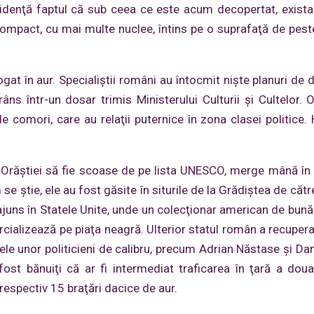
evidenţă faptul că sub ceea ce este acum decopertat, exista
compact, cu mai multe nuclee, întins pe o suprafaţă de pes
at în aur. Specialiştii români au întocmit nişte planuri de d
âns într-un dosar trimis Ministerului Culturii şi Cultelor. 
de comori, care au relaţii puternice în zona clasei politice. 
ţii Orăștiei să fie scoase de pe lista UNESCO, merge mână î
e ştie, ele au fost găsite în siturile de la Grădiştea de cătr
juns în Statele Unite, unde un colecţionar american de bună
rcializează pe piaţa neagră. Ulterior statul român a recupera
ele unor politicieni de calibru, precum Adrian Năstase şi Dan
 fost bănuiţi că ar fi intermediat traficarea în ţară a dou
respectiv 15 braţări dacice de aur.