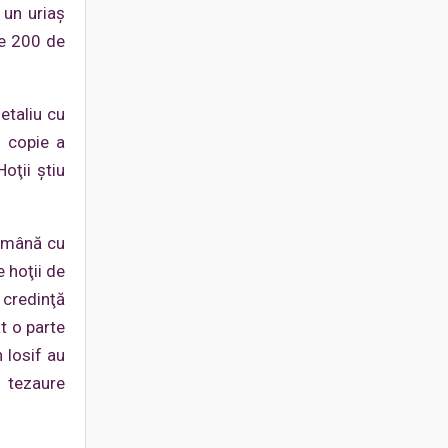
 un uriaş
te 200 de
etaliu cu
O copie a
Hoţii ştiu
n mână cu
e hoţii de
 credinţă
t o parte
 Iosif au
a tezaure