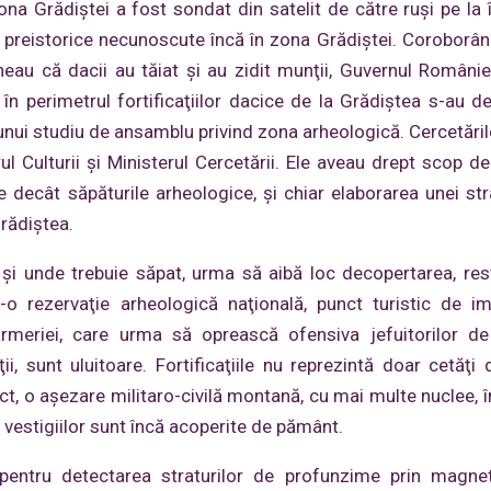
na Grădiștei a fost sondat din satelit de către ruşi pe la 
 şi preistorice necunoscute încă în zona Grădiștei. Coroborâ
uneau că dacii au tăiat şi au zidit munţii, Guvernul Românie
, în perimetrul fortificaţiilor dacice de la Grădiştea s-au d
 unui studiu de ansamblu privind zona arheologică. Cercetăril
ul Culturii şi Ministerul Cercetării. Ele aveau drept scop de
de decât săpăturile arheologice, şi chiar elaborarea unei str
Grădiştea.
 şi unde trebuie săpat, urma să aibă loc decopertarea, res
r-o rezervaţie arheologică naţională, punct turistic de i
rmeriei, care urma să oprească ofensiva jefuitorilor de
ii, sunt uluitoare. Fortificaţiile nu reprezintă doar cetăţi 
, o aşezare militaro-civilă montană, cu mai multe nuclee, î
 vestigiilor sunt încă acoperite de pământ.
pentru detectarea straturilor de profunzime prin magnet