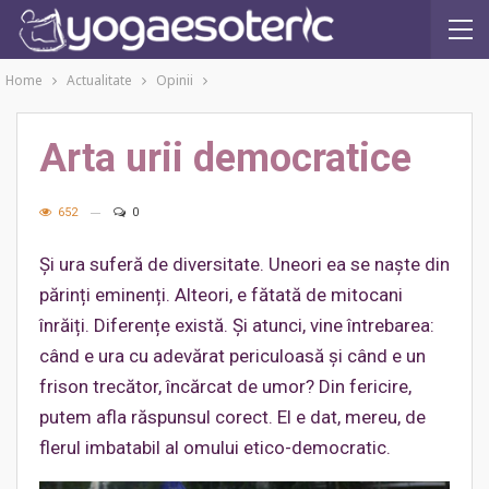
Home
Actualitate
Opinii
Arta urii democratice
652
0
Și ura suferă de diversitate. Uneori ea se naște din
părinți eminenți. Alteori, e fătată de mitocani
înrăiți. Diferențe există. Și atunci, vine întrebarea:
când e ura cu adevărat periculoasă și când e un
frison trecător, încărcat de umor? Din fericire,
putem afla răspunsul corect. El e dat, mereu, de
flerul imbatabil al omului etico-democratic.