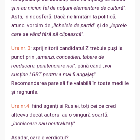
și n-au niciun fel de noțiuni elementare de cultură
”.
Asta, în noosferă. Dacă ne limităm la politică,
atunci vorbim de „
lichelele de partid
” și de „
leprele
care se vând fără să clipească
”
.
Ura nr. 3
: sprijinitorii candidatul Z trebuie puși la
punct prin „
amenzi, concedieri, tabere de
reeducare, penitenciare noi
”, până când „
vor
susține LGBT pentru a mai fi angajați
”.
Recomandarea pare să fie valabilă în toate mediile
și regnurile.
Ura nr.4
: fiind agenți ai Rusiei, toți cei ce cred
altceva decât autorul au o singură soartă:
„
închisoare sau neutralizați
”.
Așadar, care e verdictul?