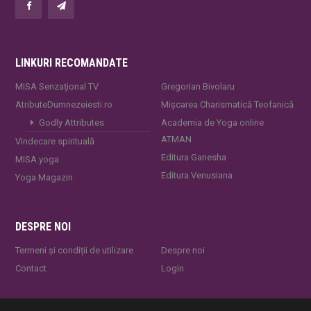
LINKURI RECOMANDATE
MISA Senzaţional TV
Gregorian Bivolaru
AtributeDumnezeiesti.ro
Mișcarea Charismatică Teofanică
Godly Attributes
Academia de Yoga online
ATMAN
Vindecare spirituală
Editura Ganesha
MISA.yoga
Editura Venusiana
Yoga Magazin
DESPRE NOI
Termeni și condiții de utilizare
Despre noi
Contact
Login