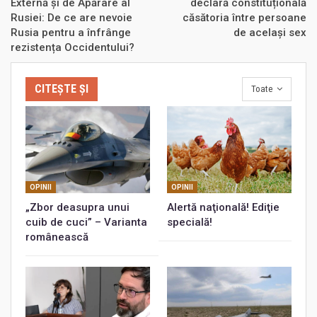
Externă și de Apărare al
declară constituțională
Rusiei: De ce are nevoie
căsătoria între persoane
Rusia pentru a înfrânge
de același sex
rezistența Occidentului?
CITEȘTE ȘI
Toate
OPINII
OPINII
„Zbor deasupra unui
Alertă naţională! Ediţie
cuib de cuci” – Varianta
specială!
românească