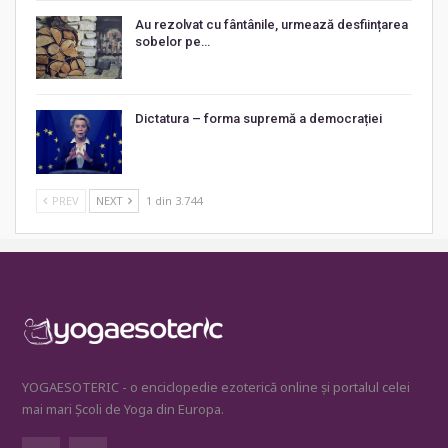
Au rezolvat cu fântânile, urmează desființarea
sobelor pe…
Dictatura – forma supremă a democrației
PREV
NEXT
1 din 3.744
YOGAESOTERIC - o enciclopedie ezoterică online și portalul celei
mai mari Școli de Yoga din Europa.