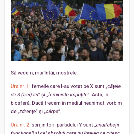
Să vedem, mai întâi, mostrele.
Ura nr. 1
: femeile care l-au votat pe X sunt „
cățele
de 3 (trei) lei
” și „
feministe împuțite
”. Asta, în
biosferă. Dacă trecem în mediul neanimat, vorbim
de „
zdrențe
” și „
cârpe
”.
Ura nr. 2
: sprijinitorii partidului Y sunt „
analfabeții
funcționali și cei absoluți care nu înțeleg ce citesc