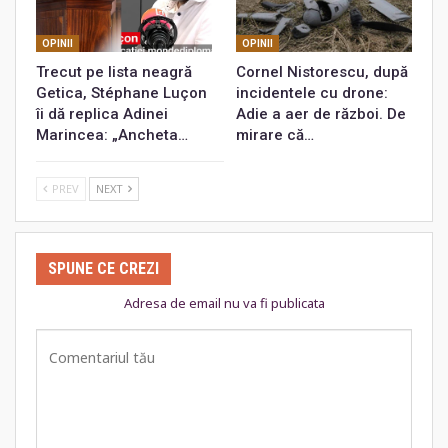
OPINII
OPINII
Trecut pe lista neagră
Cornel Nistorescu, după
Getica, Stéphane Luçon
incidentele cu drone:
îi dă replica Adinei
Adie a aer de război. De
Marincea: „Ancheta…
mirare că…
PREV
NEXT
SPUNE CE CREZI
Adresa de email nu va fi publicata