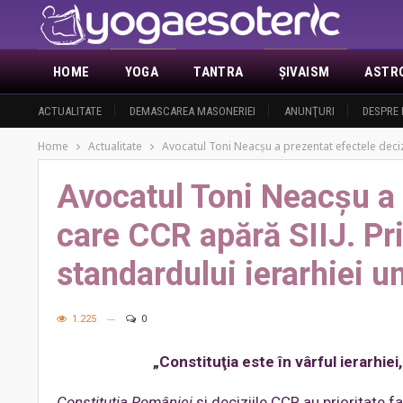
HOME
YOGA
TANTRA
ŞIVAISM
ASTR
ACTUALITATE
DEMASCAREA MASONERIEI
ANUNŢURI
DESPRE 
Home
Actualitate
Avocatul Toni Neacşu a prezentat efectele decizi
Avocatul Toni Neacşu a p
care CCR apără SIIJ. Pri
standardului ierarhiei 
1.225
0
„Constituţia este în vârful ierarhi
Constituţia României
şi deciziile CCR au prioritate fa