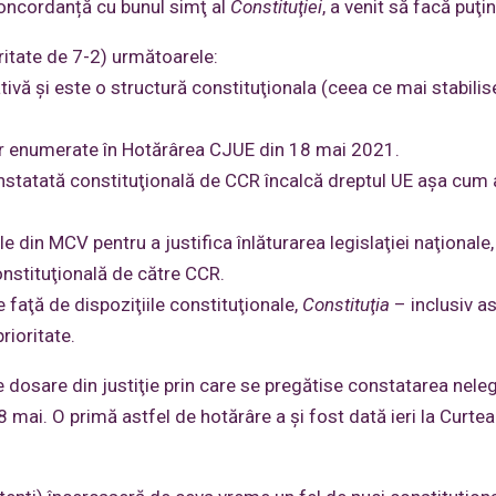
 concordanță cu bunul simţ al
Constituţiei
, a venit să facă puţi
oritate de 7-2) următoarele:
lativă şi este o structură constituţionala (ceea ce mai stabili
iilor enumerate în Hotărârea CJUE din 18 mai 2021.
constatată constituţională de CCR încalcă dreptul UE aşa cum 
 din MCV pentru a justifica înlăturarea legislaţiei naţionale,
nstituţională de către CCR.
e faţă de dispoziţiile constituţionale,
Constituţia
– inclusiv a
rioritate.
e dosare din justiţie prin care se pregătise constatarea nelega
8 mai. O primă astfel de hotărâre a şi fost dată ieri la Curte