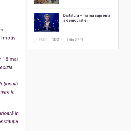
Dictatura – forma supremă
a democrației
ei
ul motiv
PREV
NEXT
1 din 3.744
in 18 mai
Decizia
tuţională
ivire la
rioară în
nstituţia
e