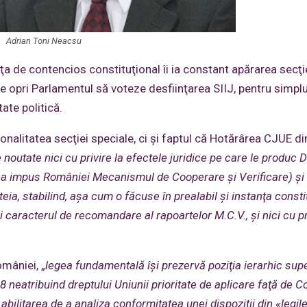
Adrian Toni Neacsu
 de contencios constituţional îi ia constant apărarea secţi
e opri Parlamentul să voteze desfiinţarea SIIJ, pentru simpl
ate politică.
onalitatea secţiei speciale, ci şi faptul că Hotărârea CJUE d
outate nici cu privire la efectele juridice pe care le produc 
i-a impus României Mecanismul de Cooperare şi Verificare) şi
ia, stabilind, aşa cum o făcuse în prealabil şi instanţa consti
 caracterul de recomandare al rapoartelor M.C.V., şi nici cu pr
omâniei, „
legea fundamentală îşi prezervă poziţia ierarhic supe
8 neatribuind dreptului Uniunii prioritate de aplicare faţă de Co
bilitarea de a analiza conformitatea unei dispoziţii din «legil