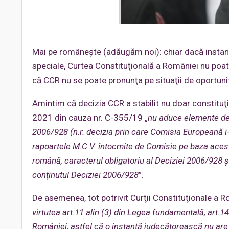
Mai pe româneşte (adăugăm noi): chiar dacă instanţa
speciale, Curtea Constituţională a României nu poat
că CCR nu se poate pronunţa pe situaţii de oportunit
Amintim că decizia CCR a stabilit nu doar constituţi
2021 din cauza nr. C-355/19 „
nu aduce elemente de n
2006/928 (n.r. decizia prin care Comisia Europeană 
rapoartele M.C.V. întocmite de Comisie pe baza aceste
română, caracterul obligatoriu al Deciziei 2006/928 şi
conţinutul Deciziei 2006/928
”.
De asemenea, tot potrivit Curţii Constituţionale a R
virtutea art.11 alin.(3) din Legea fundamentală, art.14
României, astfel că o instanţă judecătorească nu are a