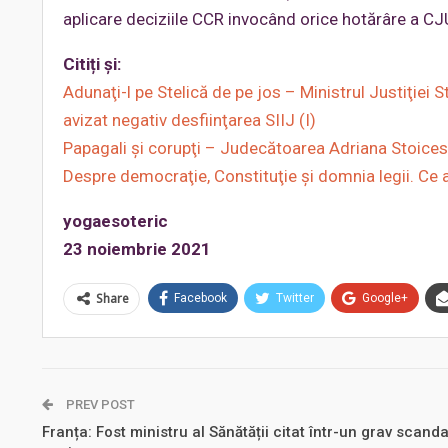
aplicare deciziile CCR invocând orice hotărâre a C
Citiți și:
Adunaţi-l pe Stelică de pe jos – Ministrul Justiţiei S
avizat negativ desfiinţarea SIIJ (I)
Papagali şi corupţi – Judecătoarea Adriana Stoicesc
Despre democraţie, Constituţie şi domnia legii. Ce a
yogaesoteric
23 noiembrie 2021
Share
Facebook
Twitter
Google+
PREV POST
Franța: Fost ministru al Sănătății citat într-un grav scanda