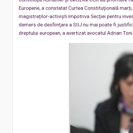
Europene, a constatat Curtea Constituţională marţi, 
magistraților-activiști împotriva Secţiei pentru inves
demers de desfiinţare a SIIJ nu mai poate fi justific
dreptului european, a avertizat avocatul Adrian Ton