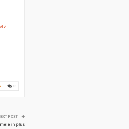
SM a
5
0
NEXT POST
amele în plus