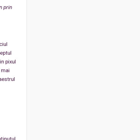
n prin
ciul
eptul
n pixul
u mai
aestrul
ţinutul