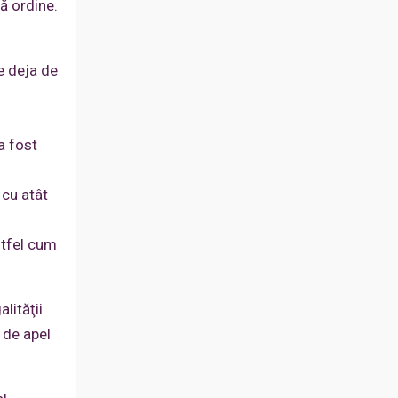
nă ordine.
se deja de
a fost
 cu atât
stfel cum
lităţii
a de apel