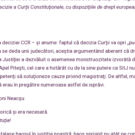
ecizie a Curţii Constituţionale, cu dispoziţiile de drept europea
deciziei CCR – şi anume: faptul că decizia Curţii va opri „pu
 a se deda unii judecători, aceştia argumentând aberant că dr
Justiţiei
a dezvăluit o asemenea monstruozitate izvorâtă di
el Piteşti, cel care a hotărât cu de la sine putere ca SIIJ n
mpetenţi să soluţioneze cauze privind magistraţi. De altfel, m
ă erau în pregătire numeroase astfel de isprăvi.
oni Neacşu:
torică şi era necesară.
tuţia
!
lase haosul în justiţia noastră, haos sprijinit nu atât pe con