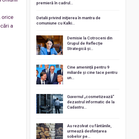
premieră în cadrul…
, orice
Detalii privind iniţierea în mantra de
comuniune cu Kalki…
cări a
Demisie la Cotroceni din
Grupul de Reflecție
Strategică și…
Cine amenință pentru 9
miliarde și cine tace pentru
un…
Guvernul „cosmetizează”
dezastrul informatic de la
Cadastru…
Au rezolvat cu fântânile,
urmează desființarea
sobelor pe…