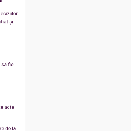
l.
eciziilor
ţiat şi
 să fie
te acte
re de la