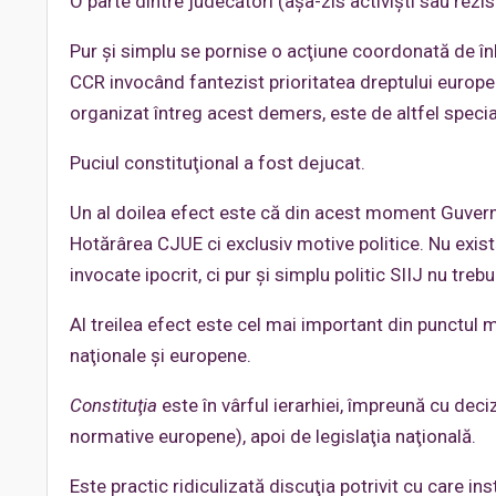
O parte dintre judecători (aşa-zis activişti sau rezi
Pur şi simplu se pornise o acţiune coordonată de înl
CCR invocând fantezist prioritatea dreptului europea
organizat întreg acest demers, este de altfel specia
Puciul constituţional a fost dejucat.
Un al doilea efect este că din acest moment Guvern
Hotărârea CJUE ci exclusiv motive politice. Nu există
invocate ipocrit, ci pur şi simplu politic SIIJ nu treb
Al treilea efect este cel mai important din punctul 
naţionale şi europene.
Constituţia
este în vârful ierarhiei, împreună cu deci
normative europene), apoi de legislaţia naţională.
Este practic ridiculizată discuţia potrivit cu care in