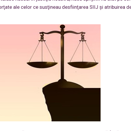
forţate ale celor ce susţineau desfiinţarea SIIJ şi atribuirea d