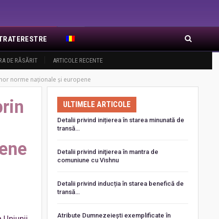
EXTRATERESTRE
RA DE RĂSĂRIT
ARTICOLE RECENTE
i unor norme naţionale şi europene
prin
ULTIMELE ARTICOLE
Detalii privind inițierea în starea minunată de
transă…
pene
Detalii privind iniţierea în mantra de
comuniune cu Vishnu
Detalii privind inducția în starea benefică de
transă…
Atribute Dumnezeiești exemplificate în
a Uniunii