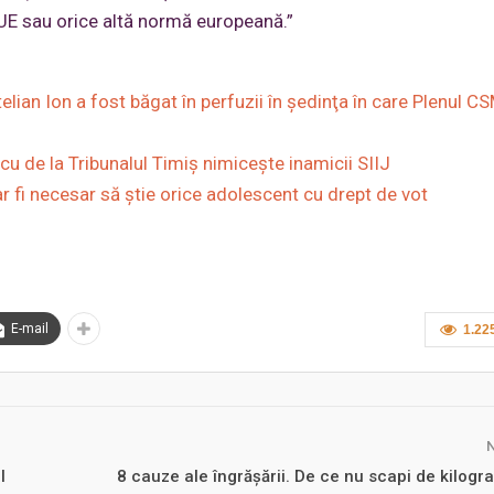
JUE sau orice altă normă europeană.”
telian Ion a fost băgat în perfuzii în şedinţa în care Plenul C
u de la Tribunalul Timiş nimiceşte inamicii SIIJ
r fi necesar să ştie orice adolescent cu drept de vot
E-mail
1.22
l
8 cauze ale îngrășării. De ce nu scapi de kilogr