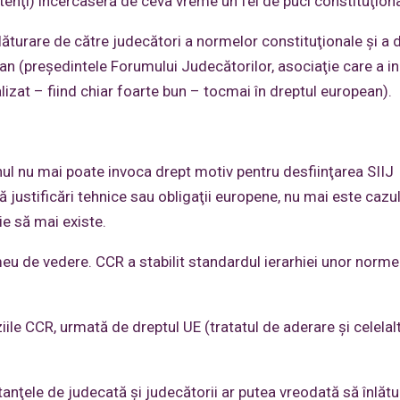
stenţi) încercaseră de ceva vreme un fel de puci constituţiona
ăturare de către judecători a normelor constituţionale şi a d
n (preşedintele Forumului Judecătorilor, asociaţie care a ini
lizat – fiind chiar foarte bun – tocmai în dreptul european).
ul nu mai poate invoca drept motiv pentru desfiinţarea SIIJ
 justificări tehnice sau obligaţii europene, nu mai este cazul
uie să mai existe.
meu de vedere. CCR a stabilit standardul ierarhiei unor norme
ziile CCR, urmată de dreptul UE (tratatul de aderare şi celelal
stanţele de judecată şi judecătorii ar putea vreodată să înlătu