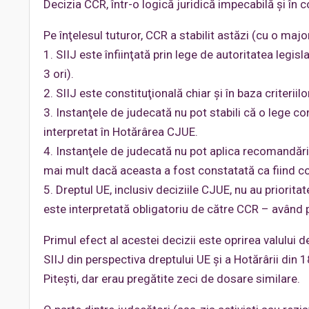
Decizia CCR, într-o logică juridică impecabilă şi în
Pe înţelesul tuturor, CCR a stabilit astăzi (cu o maj
1. SIIJ este înfiinţată prin lege de autoritatea legis
3 ori).
2. SIIJ este constituţională chiar şi în baza criter
3. Instanţele de judecată nu pot stabili că o lege 
interpretat în Hotărârea CJUE.
4. Instanţele de judecată nu pot aplica recomandările
mai mult dacă aceasta a fost constatată ca fiind co
5. Dreptul UE, inclusiv deciziile CJUE, nu au prioritat
este interpretată obligatoriu de către CCR – având p
Primul efect al acestei decizii este oprirea valului d
SIIJ din perspectiva dreptului UE şi a Hotărârii din 1
Piteşti, dar erau pregătite zeci de dosare similare.