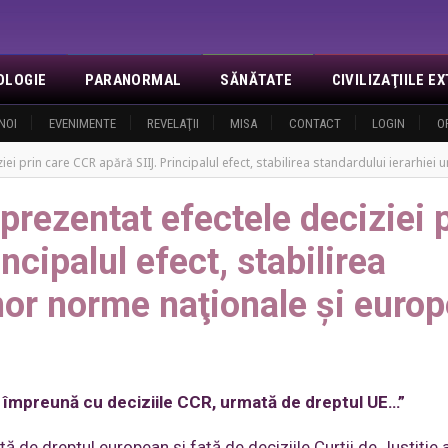
OLOGIE
PARANORMAL
SĂNĂTATE
CIVILIZAŢIILE 
NOI
EVENIMENTE
REVELAŢII
MISA
CONTACT
LOGIN
O
ei prin care CCR apără SIIJ. Principalul efect, stabilirea standardului ierarhie
rezentat efectele deciziei 
ncipalul efect, stabilirea
unor norme naţionale şi euro
ei, împreună cu deciziile CCR, urmată de dreptul UE…”
ţă de dreptul european şi faţă de deciziile Curţii de Justiţie 