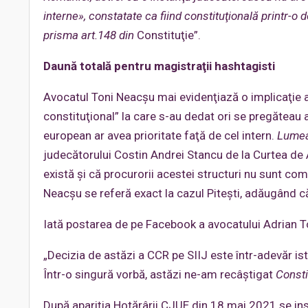
interne», constatate ca fiind constituţională printr-o d
prisma art.148 din
Constituţie”.
Daună totală pentru magistraţii hashtagisti
Avocatul Toni Neacşu mai evidenţiază o implicaţie a 
constituţional” la care s-au dedat ori se pregăteau
european ar avea prioritate faţă de cel intern.
Lumea 
judecătorului Costin Andrei Stancu de la Curtea de Ap
există şi că procurorii acestei structuri nu sunt co
Neacşu se referă exact la cazul Piteşti, adăugând c
Iată postarea de pe Facebook a avocatului Adrian T
„Decizia de astăzi a CCR pe SIIJ este într-adevăr is
Într-o singură vorbă, astăzi ne-am recâştigat
Consti
După apariţia Hotărârii CJUE din 18 mai 2021 se insta