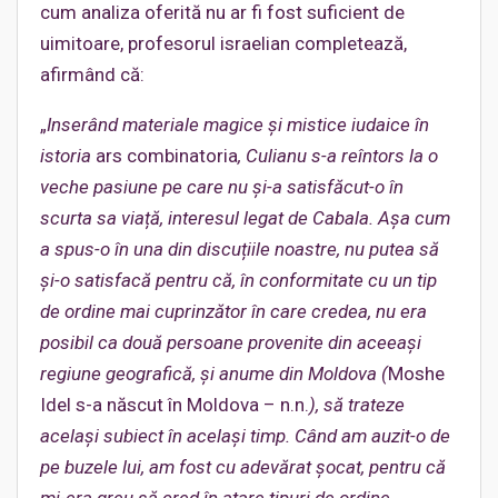
cum analiza oferită nu ar fi fost suficient de
uimitoare, profesorul israelian completează,
afirmând că:
„
Inserând materiale magice și mistice iudaice în
istoria
ars combinatoria
, Culianu s-a reîntors la o
veche pasiune pe care nu și-a satisfăcut-o în
scurta sa viață, interesul legat de Cabala. Așa cum
a spus-o în una din discuțiile noastre, nu putea să
și-o satisfacă pentru că, în conformitate cu un tip
de ordine mai cuprinzător în care credea, nu era
posibil ca două persoane provenite din aceeași
regiune geografică, și anume din Moldova (
Moshe
Idel s-a născut în Moldova – n.n.
), să trateze
același subiect în același timp. Când am auzit-o de
pe buzele lui, am fost cu adevărat șocat, pentru că