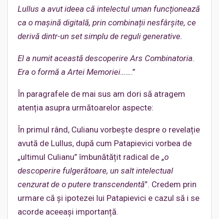
Lullus a avut ideea că intelectul uman funcționează
ca o mașină digitală, prin combinații nesfârșite, ce
derivă dintr-un set simplu de reguli generative.
El a numit această descoperire Ars Combinatoria.
Era o formă a Artei Memoriei……
.”
În paragrafele de mai sus am dori să atragem
atenția asupra următoarelor aspecte:
În primul rând, Culianu vorbește despre o revelație
avută de Lullus, după cum Patapievici vorbea de
„ultimul Culianu” îmbunătățit radical de „
o
descoperire fulgerătoare, un salt intelectual
cenzurat de o putere transcendentă
”. Credem prin
urmare că și ipotezei lui Patapievici e cazul să i se
acorde aceeași importanță.