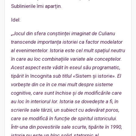
Sublinierile îmi aparțin.
Idel:
„
Jocul din sfera conștiinței imaginat de Culianu
transcende importanța istoriei ca factor modelator
al evenimentelor. Istoria este cel mult spațiul neutru
în care au loc combinațiile variate ale conceptelor.
Acest aspect este vădit în eseul său programatic,
tipărit în
Incognita
sub titlul «
Sistem și istorie
». El
vorbește din ce în ce mai mult despre sisteme
cognitive, care sunt închise și de modificările care
au loc în interiorul lor. Istoria se dovedește a fi, în
scrierile sale târzii, un subiect cu adevărat poros,
care se modifică în funcție de spiritul istoricului.
Într-una din povestirile sale scurte, tipărite în 1990,
istoria nu este un bloc solid, statornic al