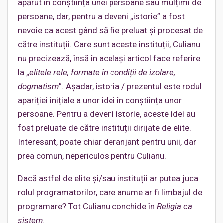
apărut în conștiința unei persoane sau mulțimi de
persoane, dar, pentru a deveni „istorie” a fost
nevoie ca acest gând să fie preluat și procesat de
către instituții. Care sunt aceste instituții, Culianu
nu precizează, însă în același articol face referire
la „
elitele rele, formate în condiții de izolare,
dogmatism
”. Așadar, istoria / prezentul este rodul
apariției inițiale a unor idei în conștiința unor
persoane. Pentru a deveni istorie, aceste idei au
fost preluate de către instituții dirijate de elite.
Interesant, poate chiar deranjant pentru unii, dar
prea comun, nepericulos pentru Culianu.
Dacă astfel de elite și/sau instituții ar putea juca
rolul programatorilor, care anume ar fi limbajul de
programare? Tot Culianu conchide în
Religia ca
sistem
.