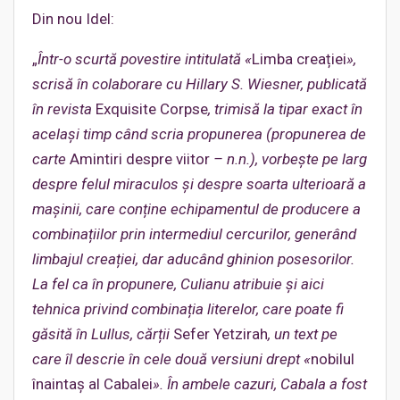
Din nou Idel:
„
Într-o scurtă povestire intitulată «
Limba creației
»,
scrisă în colaborare cu Hillary S. Wiesner, publicată
în revista
Exquisite Corpse
, trimisă la tipar exact în
același timp când scria propunerea (propunerea de
carte
Amintiri despre viitor
– n.n.), vorbește pe larg
despre felul miraculos și despre soarta ulterioară a
mașinii, care conține echipamentul de producere a
combinațiilor prin intermediul cercurilor, generând
limbajul creației, dar aducând ghinion posesorilor.
La fel ca în propunere, Culianu atribuie și aici
tehnica privind combinația literelor, care poate fi
găsită în Lullus, cărții
Sefer Yetzirah
, un text pe
care îl descrie în cele două versiuni drept «
nobilul
înaintaș al Cabalei
». În ambele cazuri, Cabala a fost