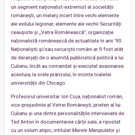
un segment naționalist-extremist al societății
românești, un melanj incert între vechi elemente
ale exilului legionar, elemente ale vechii Securități
ceaușiste și „Vatra Românească”, organizație
naționalistă românească de actualitate în anii ’90.
Naționaliștii și/sau securiștii români ar fi fost atât
de deranjați de o anumită publicistică politică a lui
Culianu, încât au comandat și executat asasinarea
acestuia, la orele prânzului, în incinta toaletei
universității din Chicago.
Profesorul universitar Ion Coja, naționalist român,
vice-președinte al Vetrei Românești, prieten al lui
Culianu și una dintre personalitățile intervievate de
Ted Anton în documentarea cărții sale, a ripostat
cu un volum atipic, intitulat
Marele Manipulator și