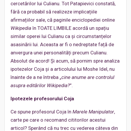
cercetărilor lui Culianu. Tot Patapievici constată,
fără ca probabil să realizeze implicațiile
afirmațiilor sale, că paginile enciclopediei online
Wikipedia
în TOATE LIMBILE acordă un spațiu
similar operei lui Culianu ca și circumstanțelor
asasinării lui. Aceasta ar fi o nedreptate față de
anvergura unei personalități precum Culianu.
Absolut de acord! Și acum, să pornim spre analiza
ipotezelor Coja și a articolului lui Moshe Idel, nu
înainte de a ne întreba „
cine anume are controlul
asupra editărilor Wikipedia?
”.
Ipotezele profesorului Coja
Ce spune profesorul Coja în
Marele Manipulator
,
carte pe care o recomand cititorilor acestui
articol? Sperând că nu trec cu vederea câteva din