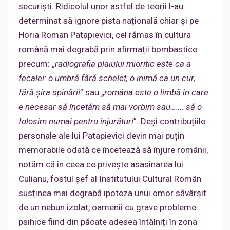
securiști. Ridicolul unor astfel de teorii l-au
determinat să ignore pista națională chiar și pe
Horia Roman Patapievici, cel rămas în cultura
română mai degrabă prin afirmații bombastice
precum: „
radiografia plaiului mioritic este ca a
fecalei: o umbră fără schelet, o inimă ca un cur,
fără șira spinării
” sau „
româna este o limbă în care
e necesar să încetăm să mai vorbim sau……. să o
folosim numai pentru înjurături
”. Deși contribuțiile
personale ale lui Patapievici devin mai puțin
memorabile odată ce încetează să înjure românii,
notăm că în ceea ce privește asasinarea lui
Culianu, fostul șef al Institutului Cultural Român
susținea mai degrabă ipoteza unui omor săvârșit
de un nebun izolat, oamenii cu grave probleme
psihice fiind din păcate adesea întâlniți în zona