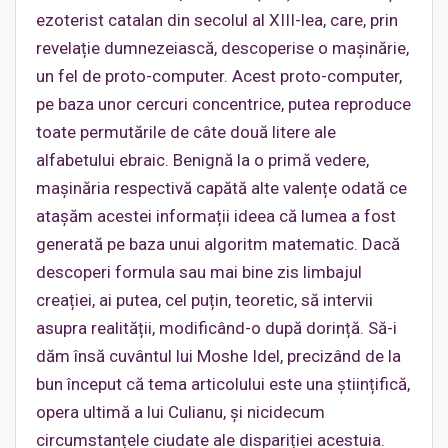
ezoterist catalan din secolul al XIII-lea, care, prin
revelație dumnezeiască, descoperise o mașinărie,
un fel de proto-computer. Acest proto-computer,
pe baza unor cercuri concentrice, putea reproduce
toate permutările de câte două litere ale
alfabetului ebraic. Benignă la o primă vedere,
mașinăria respectivă capătă alte valențe odată ce
atașăm acestei informații ideea că lumea a fost
generată pe baza unui algoritm matematic. Dacă
descoperi formula sau mai bine zis limbajul
creației, ai putea, cel puțin, teoretic, să intervii
asupra realității, modificând-o după dorință. Să-i
dăm însă cuvântul lui Moshe Idel, precizând de la
bun început că tema articolului este una științifică,
opera ultimă a lui Culianu, și nicidecum
circumstanțele ciudate ale dispariției acestuia.