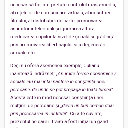
necesar să fie interpretate controlul mass-media,
al rețelelor de comunicare virtuală, al industriei
filmului, al distribuției de carte, promovarea
anumitor intelectuali și ignorarea altora,
reeducarea copiilor la nivel de școală și grădiniță
prin promovarea libertinajului și a degenerării
sexuale etc.
Deși nu oferă asemenea exemple, Culianu
înaintează îndrăzneț: „
Anumite forme economice /
sociale iau mai întâi naștere în conștiința unei
persoane, de unde se pot propaga în toată lumea
”.
Acesta este în mod necesar conștiința unei
mulțimi de persoane și „
devin un bun comun doar
prin procesarea în instituții
”. Cu alte cuvinte,
prezentul pe care îl trăim a fost inițial un gând