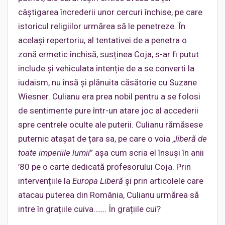
câștigarea încrederii unor cercuri închise, pe care
istoricul religiilor urmărea să le penetreze. În
același repertoriu, al tentativei de a penetra o
zonă ermetic închisă, susținea Coja, s-ar fi putut
include și vehiculata intenție de a se converti la
iudaism, nu însă și plănuita căsătorie cu Suzane
Wiesner. Culianu era prea nobil pentru a se folosi
de sentimente pure într-un atare joc al accederii
spre centrele oculte ale puterii. Culianu rămăsese
puternic atașat de țara sa, pe care o voia „
liberă de
toate imperiile lumii
” așa cum scria el însuși în anii
’80 pe o carte dedicată profesorului Coja. Prin
intervențiile la
Europa Liberă
și prin articolele care
atacau puterea din România, Culianu urmărea să
intre în grațiile cuiva……. În grațiile cui?