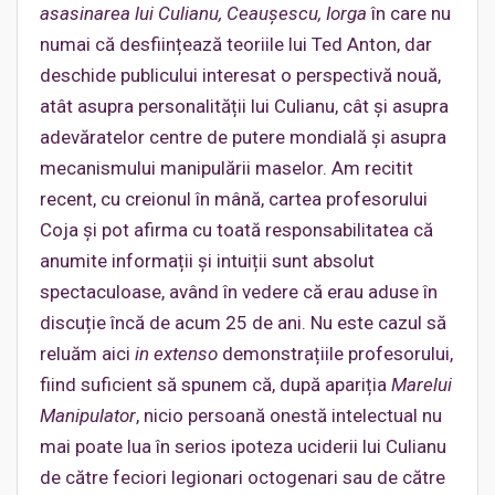
asasinarea lui Culianu, Ceaușescu, Iorga
în care nu
numai că desființează teoriile lui Ted Anton, dar
deschide publicului interesat o perspectivă nouă,
atât asupra personalității lui Culianu, cât și asupra
adevăratelor centre de putere mondială și asupra
mecanismului manipulării maselor. Am recitit
recent, cu creionul în mână, cartea profesorului
Coja și pot afirma cu toată responsabilitatea că
anumite informații și intuiții sunt absolut
spectaculoase, având în vedere că erau aduse în
discuție încă de acum 25 de ani. Nu este cazul să
reluăm aici
in extenso
demonstrațiile profesorului,
fiind suficient să spunem că, după apariția
Marelui
Manipulator
, nicio persoană onestă intelectual nu
mai poate lua în serios ipoteza uciderii lui Culianu
de către feciori legionari octogenari sau de către