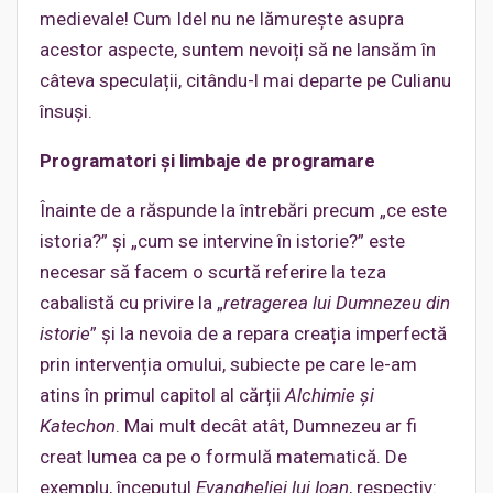
medievale! Cum Idel nu ne lămurește asupra
acestor aspecte, suntem nevoiți să ne lansăm în
câteva speculații, citându-l mai departe pe Culianu
însuși.
Programatori și limbaje de programare
Înainte de a răspunde la întrebări precum „ce este
istoria?” și „cum se intervine în istorie?” este
necesar să facem o scurtă referire la teza
cabalistă cu privire la „
retragerea lui Dumnezeu din
istorie
” și la nevoia de a repara creația imperfectă
prin intervenția omului, subiecte pe care le-am
atins în primul capitol al cărții
Alchimie și
Katechon
. Mai mult decât atât, Dumnezeu ar fi
creat lumea ca pe o formulă matematică. De
exemplu, începutul
Evangheliei lui Ioan
, respectiv: