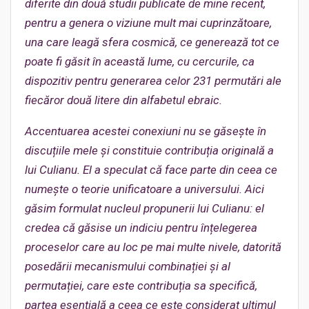
diferite din două studii publicate de mine recent,
pentru a genera o viziune mult mai cuprinzătoare,
una care leagă sfera cosmică, ce generează tot ce
poate fi găsit în această lume, cu cercurile, ca
dispozitiv pentru generarea celor 231 permutări ale
fiecăror două litere din alfabetul ebraic.
Accentuarea acestei conexiuni nu se găsește în
discuțiile mele și constituie contribuția originală a
lui Culianu. El a speculat că face parte din ceea ce
numește o teorie unificatoare a universului. Aici
găsim formulat nucleul propunerii lui Culianu: el
credea că găsise un indiciu pentru înțelegerea
proceselor care au loc pe mai multe nivele, datorită
posedării mecanismului combinației și al
permutației, care este contribuția sa specifică,
partea esențială a ceea ce este considerat ultimul