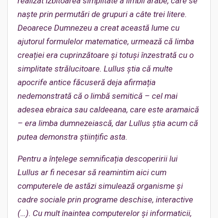
realizat izbitoarea simplitate a limbii arabe, care se
naște prin permutări de grupuri a câte trei litere.
Deoarece Dumnezeu a creat această lume cu
ajutorul formulelor matematice, urmează că limba
creației era cuprinzătoare și totuși înzestrată cu o
simplitate strălucitoare. Lullus știa că multe
apocrife antice făcuseră deja afirmația
nedemonstrată că o limbă semitică – cel mai
adesea ebraica sau caldeeana, care este aramaică
– era limba dumnezeiască, dar Lullus știa acum că
putea demonstra științific asta.
Pentru a înțelege semnificația descoperirii lui
Lullus ar fi necesar să reamintim aici cum
computerele de astăzi simulează organisme și
cadre sociale prin programe deschise, interactive
(…). Cu mult înaintea computerelor și informaticii,