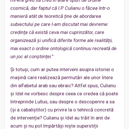
mi-era greu să cred în atare tipuri de ordine
cosmică, dar faptul că I.P. Culianu o făcea într-o
manieră atât de teoretică ține de abordarea
subiectului pe care l-am discutat mai devreme:
credința că există ceva mai cuprinzător, care
organizează și unifică diferite forme ale realității,
mai exact o ordine ontologică continuu recreată de
un joc al conștiinței
.”
Și totuși, cum ar putea interveni asupra istoriei o
mașină care realizează permutări ale unor litere
din alfabetul arab sau ebraic? Altfel spus, Culianu
și Idel ne vorbesc despre ceea ce credea că poate
întreprinde Lullus, sau despre o descoperire a sa
(și a cabaliștilor) cu privire la o tehnică concretă
de intervenție? Culianu și Idel au trăit în anii de
acum și nu pot împărtăși niște superstiții