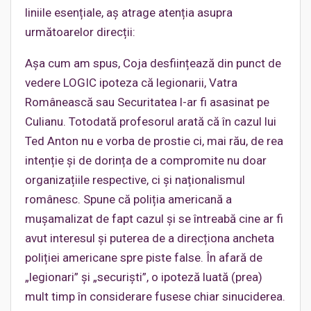
liniile esențiale, aș atrage atenția asupra
următoarelor direcții:
Așa cum am spus, Coja desființează din punct de
vedere LOGIC ipoteza că legionarii, Vatra
Românească sau Securitatea l-ar fi asasinat pe
Culianu. Totodată profesorul arată că în cazul lui
Ted Anton nu e vorba de prostie ci, mai rău, de rea
intenție și de dorința de a compromite nu doar
organizațiile respective, ci și naționalismul
românesc. Spune că poliția americană a
mușamalizat de fapt cazul și se întreabă cine ar fi
avut interesul și puterea de a direcționa ancheta
poliției americane spre piste false. În afară de
„legionari” și „securiști”, o ipoteză luată (prea)
mult timp în considerare fusese chiar sinuciderea.