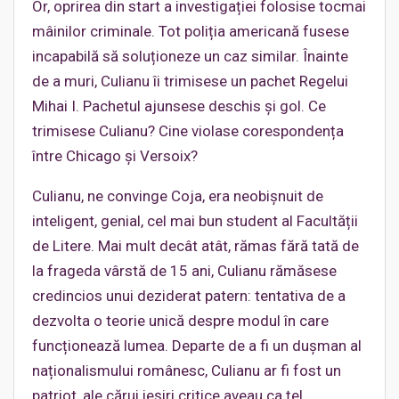
Or, oprirea din start a investigației folosise tocmai
mâinilor criminale. Tot poliția americană fusese
incapabilă să soluționeze un caz similar. Înainte
de a muri, Culianu îi trimisese un pachet Regelui
Mihai I. Pachetul ajunsese deschis și gol. Ce
trimisese Culianu? Cine violase corespondența
între Chicago și Versoix?
Culianu, ne convinge Coja, era neobișnuit de
inteligent, genial, cel mai bun student al Facultății
de Litere. Mai mult decât atât, rămas fără tată de
la frageda vârstă de 15 ani, Culianu rămăsese
credincios unui deziderat patern: tentativa de a
dezvolta o teorie unică despre modul în care
funcționează lumea. Departe de a fi un dușman al
naționalismului românesc, Culianu ar fi fost un
patriot, ale cărui ieșiri critice aveau ca țel