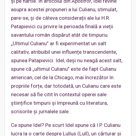
și pe hârtie. În articolul din
Apostrof
, Idel revine
asupra acestei propuneri a lui Culianu, stimulat,
pare-se, și de câteva considerații ale lui H.R.
Patapievici cu privire la perioada finală a vieții
savantului român dispărut atât de timpuriu.
„Ultimul Culianu” ar fi experimentat un salt
calitativ, atribuibil unei influențe transcendente,
spunea Patapievici. Idel, deși nu neagă acest salt,
spune că „ultimul Culianu” este de fapt Culianu
american, cel de la Chicago, mai încrezător în
propriile forțe, dar totodată, un Culianu care este
necesar să fie citit în contextul operei sale
științifice timpurii și împreună cu literatura,
scrisorile și jurnalele sale.
Ce spune Idel? Pe scurt Idel spune că I.P. Culianu
lucra la o carte despre Lullus (Lull), un cărturar și