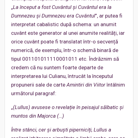
„
La început a fost Cuvântul și Cuvântul era la
Dumnezeu și Dumnezeu era Cuvântul
”, ar putea fi
interpretat cabalistic după schema: un anumit
cuvânt este generator al unei anumite realități, iar
orice cuvânt poate fi translatat într-o secvență
numerică, de exemplu, într-o schemă binară de
tipul 001101011110001011 etc. Îndrăznim să
credem că nu suntem foarte departe de
interpretarea lui Culianu, întrucât la începutul
propunerii sale de carte
Amintiri din Viitor
întâlnim
următorul paragraf:
„
(Lullus) avusese o revelație în peisajul sălbatic și
muntos din Majorca (…)
Între stânci, cer și arbuști piperniciți, Lullus a