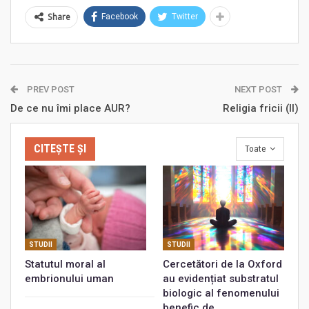
Share
Facebook
Twitter
PREV POST
NEXT POST
De ce nu îmi place AUR?
Religia fricii (II)
CITEȘTE ȘI
Toate
STUDII
STUDII
Statutul moral al
Cercetători de la Oxford
embrionului uman
au evidențiat substratul
biologic al fenomenului
benefic de…