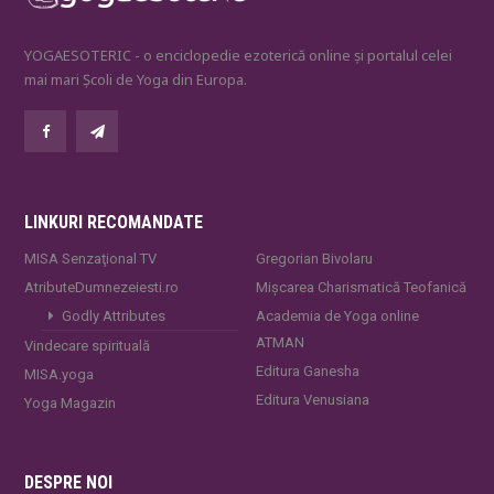
YOGAESOTERIC - o enciclopedie ezoterică online și portalul celei
mai mari Școli de Yoga din Europa.
LINKURI RECOMANDATE
MISA Senzaţional TV
Gregorian Bivolaru
AtributeDumnezeiesti.ro
Mișcarea Charismatică Teofanică
Godly Attributes
Academia de Yoga online
ATMAN
Vindecare spirituală
Editura Ganesha
MISA.yoga
Editura Venusiana
Yoga Magazin
DESPRE NOI