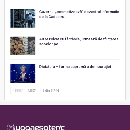
Guvernul „cosmetizează” dezastrul informatic
de la Cadastru…
Au rezolvat cu fântânile, urmează desființarea
sobelor pe…
Dictatura – forma supremă a democrației
PREV
NEXT
1 din 3.744