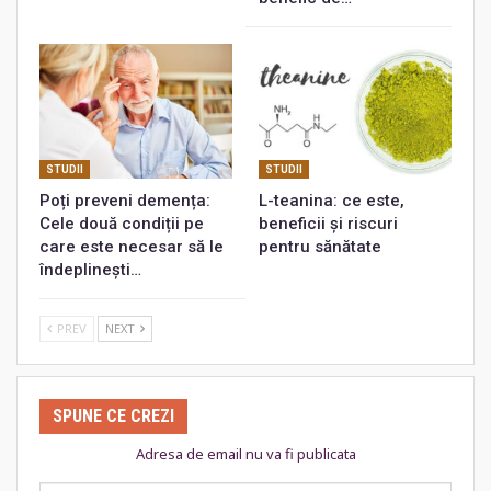
STUDII
STUDII
Poți preveni demența:
L-teanina: ce este,
Cele două condiții pe
beneficii și riscuri
care este necesar să le
pentru sănătate
îndeplinești…
PREV
NEXT
SPUNE CE CREZI
Adresa de email nu va fi publicata