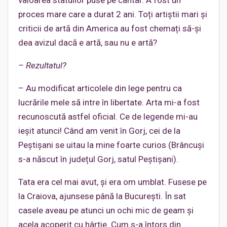
valoarea statuilor puse pe cântar. A fost un
proces mare care a durat 2 ani. Toți artiștii mari și
criticii de artă din America au fost chemați să-și
dea avizul dacă e artă, sau nu e artă?
– Rezultatul?
– Au modificat articolele din lege pentru ca
lucrările mele să intre în libertate. Arta mi-a fost
recunoscută astfel oficial. Ce de legende mi-au
ieșit atunci! Când am venit în Gorj, cei de la
Peștișani se uitau la mine foarte curios (Brâncuși
s-a născut în județul Gorj, satul Peștișani).
Tata era cel mai avut, și era om umblat. Fusese pe
la Craiova, ajunsese până la București. În sat
casele aveau pe atunci un ochi mic de geam și
acela acoperit cu hârtie. Cum s-a întors din