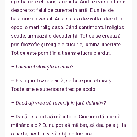
spiritul cere el însuși aceasta. Aud azi vorbindu-se
despre tot felul de curente în artă. E un fel de
balamuc universal. Arta nu s-a dezvoltat decât în
epocile mari religioase. Când sentimentul religios
scade, urmează o decadență. Tot ce se creează
prin filozofie și religie e bucurie, lumină, libertate.
Tot ce este pornit în alt sens e lucru pierdut.
– Folclorul slujește la ceva?
– E singurul care e artă, se face prin el însuși.
Toate artele superioare trec pe acolo.
– Dacă ați vrea să reveniți în țară definitiv?
– Dacă… nu pot să mă întorc. Cine îmi dă mie să
mănânc aici? Eu nu pot să mă bat, să dau pe alții la
o parte, pentru ca să obțin o lucrare.