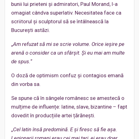
bunii lui prieteni și admiratori, Paul Morand, l-a
omagiat cândva superlativ. Necesitatea face ca
scriitorul și sculptorul să se întâlnească la
București astăzi.
„
Am refuzat să mi se scrie volume. Orice ieșire pe
arenă o consider ca un sfârșit. Și eu mai am multe
de spus.
“
O doză de optimism confuz și contagios emană
din vorba sa.
Se spune că în sângele românesc se amestecă o
mulțime de influențe: latine, slave, bizantine – fapt
dovedit în producțiile artei țărănești.
„
Cel latin însă predomină. E și firesc să fie așa.
Legionarii romani erau cei mai tari, ei erau doar