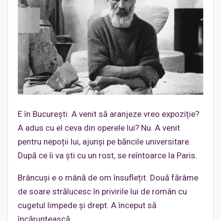
E în București. A venit să aranjeze vreo expoziție?
A adus cu el ceva din operele lui? Nu. A venit
pentru nepoții lui, ajunși pe băncile universitare.
După ce îi va ști cu un rost, se reîntoarce la Paris.
Brâncuși e o mână de om însuflețit. Două fărâme
de soare strălucesc în privirile lui de român cu
cugetul limpede și drept. A început să
încărunțească.