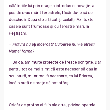
călătoriile lui prin orașe a introdus o inovație: a
pus de s-au mărit ferestrele, făcându-le să se
deschidă. După el au făcut și ceilalți. Azi toate
casele sunt frumoase și cu ferestre mari, la
Peștișani.
– Pictură nu ați încercat? Culoarea nu v-a atras?
Numai forma?
– Ba da, am multe proiecte de fresce schițate. Dar
pentru tot ce mai simt că este necesar să dau în
sculptură, mi-ar mai fi necesare, ca lui Briareu,
încă o sută de brațe să pot sfârși.
. . .
Oricât de profan ai fi în ale artei, privind operele