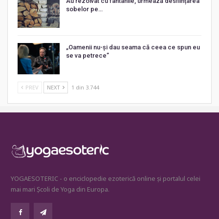
Au rezolvat cu fântânile, urmează desființarea
sobelor pe…
„Oamenii nu-și dau seama că ceea ce spun eu
se va petrece”
PREV
NEXT
1 din 3.744
YOGAESOTERIC - o enciclopedie ezoterică online și portalul celei
mai mari Școli de Yoga din Europa.