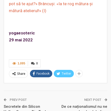
pot să te ajut?» Brâncuşi: «Ia te rog mătura şi
mătură atelierul!» (I)
yogaesoteric
29 mai 2022
1.095
0
Share
Facebook
Twitter
PREV POST
NEXT POST
Secretele din Silicon
De ce naționalismul nu ne