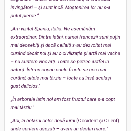
învingători – și sunt încă. Moștenirea lor nu s-a
putut pierde.
“
„
Am vizitat Spania, Italia. Ne asemănăm
extraordinar. Dintre latini, numai francezii sunt puțin
mai deosebiți și dacă ceilalți s-au dezvoltat mai
curând decât noi și au o civilizație și artă mai veche
– nu suntem vinovați. Toate se petrec astfel în
natură. Într-un copac unele fructe se coc mai
curând, altele mai târziu – toate au însă același
gust delicios.
”
„
În arborele latin noi am fost fructul care s-a copt
mai târziu
.“
„
Aci, la hotarul celor două lumi
(Occident și Orient)
unde suntem așezați – avem un destin mare.
“