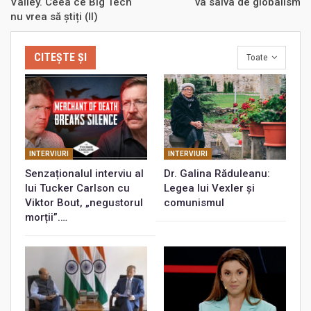
Valley. Ceea ce Big Tech
va salva de globalism
nu vrea să știți (II)
CITEȘTE ȘI
Toate
INTERVIURI
INTERVIURI
Senzaționalul interviu al
Dr. Galina Răduleanu:
lui Tucker Carlson cu
Legea lui Vexler și
Viktor Bout, „negustorul
comunismul
morții”.…