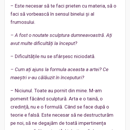
– Este necesar să te faci prieten cu materia, să o
faci să vorbească în sensul binelui și al
frumosului.
– A fost o noutate sculptura dumneavoastră. Ați
avut multe dificultăți la început?
– Dificultățile nu se sfârșesc niciodată.
– Cum ați ajuns la formula aceasta a artei? Ce
maeștri v-au călăuzit în începuturi?
– Niciunul. Toate au pornit din mine. M-am
pomenit făcând sculptură. Arta e o taină, o
credință, nu e o formulă. Când se face după o
teorie e falsă. Este necesar să ne destructurăm
pe noi, să ne degajăm de toată impertinența