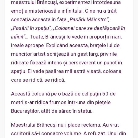
maestrului Brâncuși, experimentezi întotdeauna
emoția misterioasă a infinitului. Cine nu a trăit
senzația aceasta în fața
„Pasării Măiestre“,
„Pasării în spațiu“, „Coloanei care se desfășoară în
infinit“…
Toate, Brâncuși le vede în proporții mari,
ireale aproape. Explicând aceasta, brațele lui de
muncitor artist schițează un gest larg, privirile
ridicate fixează intens și perseverent un punct în
spațiu. El vede pasărea măiastră visată, coloana
care se ridică, se ridică.
Această coloană pe o bază de cel puțin 50 de
metri s-ar ridica frumos într-una din piețele
Bucureştilor, atât de sărac în statui
.
Maestrului Brâncuși nu-i place reclama. Au vrut
scriitorii să-i consacre volume. A refuzat. Unul din