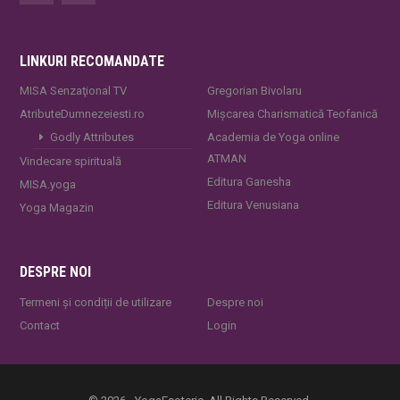
LINKURI RECOMANDATE
MISA Senzaţional TV
Gregorian Bivolaru
AtributeDumnezeiesti.ro
Mișcarea Charismatică Teofanică
Godly Attributes
Academia de Yoga online
ATMAN
Vindecare spirituală
Editura Ganesha
MISA.yoga
Editura Venusiana
Yoga Magazin
DESPRE NOI
Termeni și condiții de utilizare
Despre noi
Contact
Login