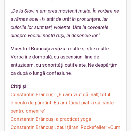
„
De la Slavi n-am prea moștenit multe. În vorbire ne-
a rămas acel «î» atât de urât în pronunțare, iar
culorile lor sunt tari, violente. Uite la covoarele
dinspre vecinii noștri ruși, la desenele lor.
“
Maestrul Brâncuși a văzut multe și știe multe.
Vorba îi e domoală, cu ascensiuni line de
entuziasm, cu sonorități catifelate. Ne despărțim
ca după o lungă confesiune.
Citiți și:
Constantin Brâncuși: „Eu am vrut să înalţ totul
dincolo de pământ. Eu am făcut piatra să cânte
pentru omenire”
Constantin Brâncuşi a practicat yoga
Constantin Brâncuşi, zeul ţăran. Rockefeller: «Cum