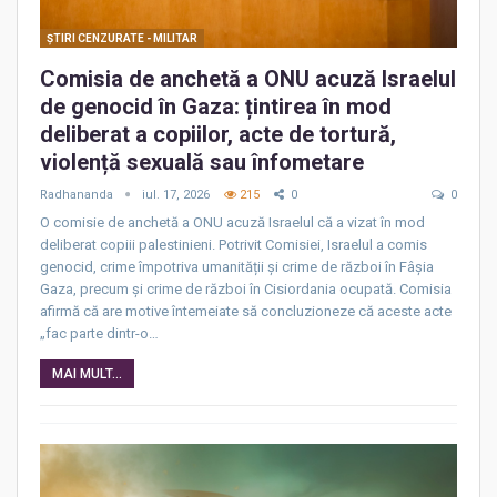
ŞTIRI CENZURATE - MILITAR
Comisia de anchetă a ONU acuză Israelul
de genocid în Gaza: țintirea în mod
deliberat a copiilor, acte de tortură,
violență sexuală sau înfometare
Radhananda
iul. 17, 2026
215
0
0
O comisie de anchetă a ONU acuză Israelul că a vizat în mod
deliberat copiii palestinieni. Potrivit Comisiei, Israelul a comis
genocid, crime împotriva umanității și crime de război în Fâșia
Gaza, precum și crime de război în Cisiordania ocupată. Comisia
afirmă că are motive întemeiate să concluzioneze că aceste acte
„fac parte dintr-o…
MAI MULT...