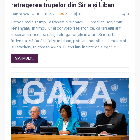
retragerea trupelor din Siria și Liban
Lallananda
iul. 18, 2026
253
0
0
Președintele Trump i-a transmis premierului israelian Benjamin
Netanyahu, în timpul unei convorbiri telefonice, că Israelul ar fi
necesar să înceapă să își retragă forțele în afara Siriei și l-a
îndemnat să facă la fel și în Liban, potrivit unor oficiali americani
și israelieni, relatează Axios. Cu trei luni înainte de alegerile…
MAI MULT...