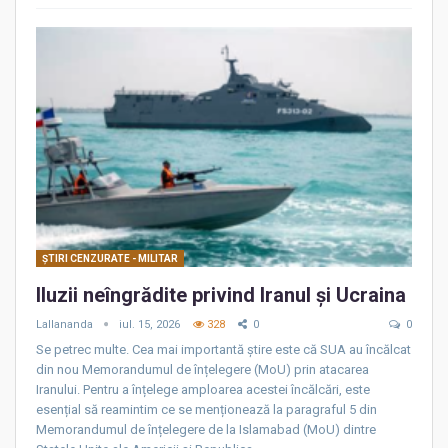
ŞTIRI CENZURATE - MILITAR
Iluzii neîngrădite privind Iranul și Ucraina
Lallananda
iul. 15, 2026
328
0
0
Se petrec multe. Cea mai importantă știre este că SUA au încălcat
din nou Memorandumul de înțelegere (MoU) prin atacarea
Iranului. Pentru a înțelege amploarea acestei încălcări, este
esențial să reamintim ce se menționează la paragraful 5 din
Memorandumul de înțelegere de la Islamabad (MoU) dintre