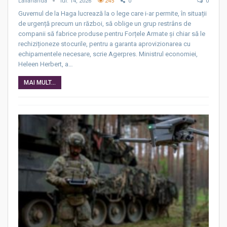
Lallananda
iul. 14, 2026
245
0
0
Guvernul de la Haga lucrează la o lege care i-ar permite, în situații
de urgență precum un război, să oblige un grup restrâns de
companii să fabrice produse pentru Forțele Armate și chiar să le
rechiziționeze stocurile, pentru a garanta aprovizionarea cu
echipamentele necesare, scrie Agerpres. Ministrul economiei,
Heleen Herbert, a…
MAI MULT...