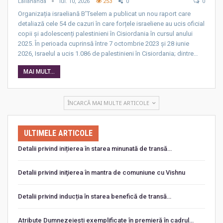
Lallananda
iul. 10, 2026
253
0
0
Organizația israeliană B'Tselem a publicat un nou raport care
detaliază cele 54 de cazuri în care forțele israeliene au ucis oficial
copii și adolescenți palestinieni în Cisiordania în cursul anului
2025. În perioada cuprinsă între 7 octombrie 2023 și 28 iunie
2026, Israelul a ucis 1.086 de palestinieni în Cisiordania; dintre…
MAI MULT...
ÎNCARCĂ MAI MULTE ARTICOLE
ULTIMELE ARTICOLE
Detalii privind inițierea în starea minunată de transă…
Detalii privind iniţierea în mantra de comuniune cu Vishnu
Detalii privind inducția în starea benefică de transă…
Atribute Dumnezeiești exemplificate în premieră în cadrul…