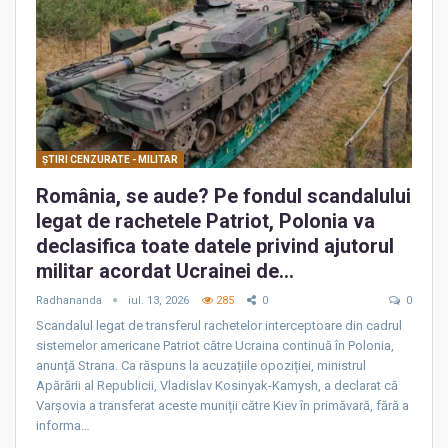
ŞTIRI CENZURATE - MILITAR
România, se aude? Pe fondul scandalului
legat de rachetele Patriot, Polonia va
declasifica toate datele privind ajutorul
militar acordat Ucrainei de…
Radhananda
iul. 13, 2026
285
0
0
Scandalul legat de transferul rachetelor interceptoare din cadrul
sistemelor americane Patriot către Ucraina continuă în Polonia,
anunță Strana. Ca răspuns la acuzațiile opoziției, ministrul
Apărării al Republicii, Vladislav Kosinyak-Kamysh, a declarat că
Varșovia a transferat aceste muniții către Kiev în primăvară, fără a
informa…