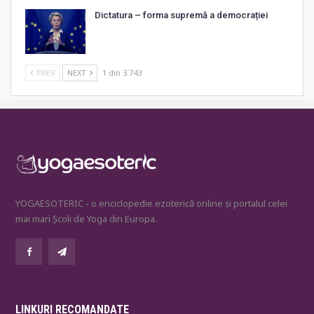
Dictatura – forma supremă a democrației
PREV
NEXT
1 din 3.743
YOGAESOTERIC - o enciclopedie ezoterică online și portalul celei
mai mari Școli de Yoga din Europa.
LINKURI RECOMANDATE