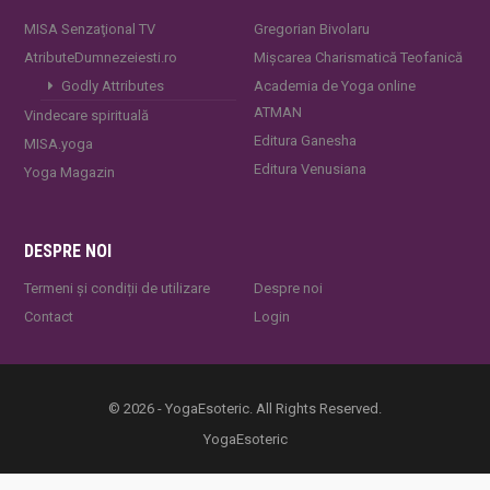
MISA Senzaţional TV
Gregorian Bivolaru
AtributeDumnezeiesti.ro
Mișcarea Charismatică Teofanică
Godly Attributes
Academia de Yoga online
ATMAN
Vindecare spirituală
Editura Ganesha
MISA.yoga
Editura Venusiana
Yoga Magazin
DESPRE NOI
Termeni și condiții de utilizare
Despre noi
Contact
Login
© 2026 - YogaEsoteric. All Rights Reserved.
YogaEsoteric