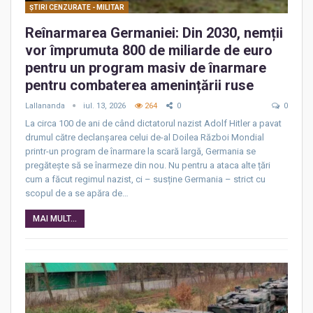
ŞTIRI CENZURATE - MILITAR
Reînarmarea Germaniei: Din 2030, nemții
vor împrumuta 800 de miliarde de euro
pentru un program masiv de înarmare
pentru combaterea amenințării ruse
Lallananda
iul. 13, 2026
264
0
0
La circa 100 de ani de când dictatorul nazist Adolf Hitler a pavat
drumul către declanșarea celui de-al Doilea Război Mondial
printr-un program de înarmare la scară largă, Germania se
pregătește să se înarmeze din nou. Nu pentru a ataca alte țări
cum a făcut regimul nazist, ci – susține Germania – strict cu
scopul de a se apăra de…
MAI MULT...