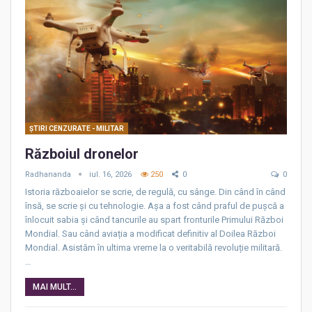
ŞTIRI CENZURATE - MILITAR
Războiul dronelor
Radhananda
iul. 16, 2026
250
0
0
Istoria războaielor se scrie, de regulă, cu sânge. Din când în când
însă, se scrie și cu tehnologie. Așa a fost când praful de pușcă a
înlocuit sabia și când tancurile au spart fronturile Primului Război
Mondial. Sau când aviația a modificat definitiv al Doilea Război
Mondial. Asistăm în ultima vreme la o veritabilă revoluție militară.
…
MAI MULT...