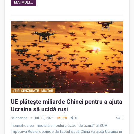
MAI MULT...
ŞTIRI CENZURATE - MILITAR
UE plătește miliarde Chinei pentru a ajuta
Ucraina să ucidă ruși
Balananda
iul. 19, 2026
228
0
0
Intensificarea imediată a noului „război de uzură” al SUA
împotriva Rusiei depinde de faptul dacă China va ajuta Ucraina în