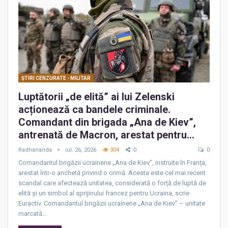
ŞTIRI CENZURATE - MILITAR
Luptătorii „de elită” ai lui Zelenski
acționează ca bandele criminale.
Comandant din brigada „Ana de Kiev”,
antrenată de Macron, arestat pentru…
Radhananda
iul. 26, 2026
304
0
0
Comandantul brigăzii ucrainene „Ana de Kiev”, instruite în Franța,
arestat într-o anchetă privind o crimă. Acesta este cel mai recent
scandal care afectează unitatea, considerată o forță de luptă de
elită și un simbol al sprijinului francez pentru Ucraina, scrie
Euractiv. Comandantul brigăzii ucrainene „Ana de Kiev” – unitate
marcată…