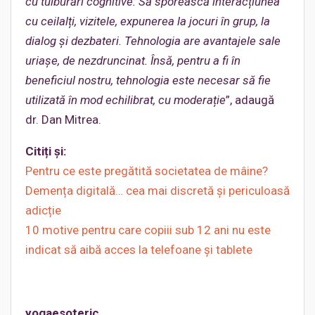
cu tulburări cognitive: Să sporească interacțiunea
cu ceilalți, vizitele, expunerea la jocuri în grup, la
dialog și dezbateri. Tehnologia are avantajele sale
uriașe, de nezdruncinat. Însă, pentru a fi în
beneficiul nostru, tehnologia este necesar să fie
utilizată în mod echilibrat, cu moderație
”, adaugă
dr. Dan Mitrea.
Citiți și:
Pentru ce este pregătită societatea de mâine?
Demența digitală… cea mai discretă și periculoasă
adicție
10 motive pentru care copiii sub 12 ani nu este
indicat să aibă acces la telefoane şi tablete
yogaesoteric