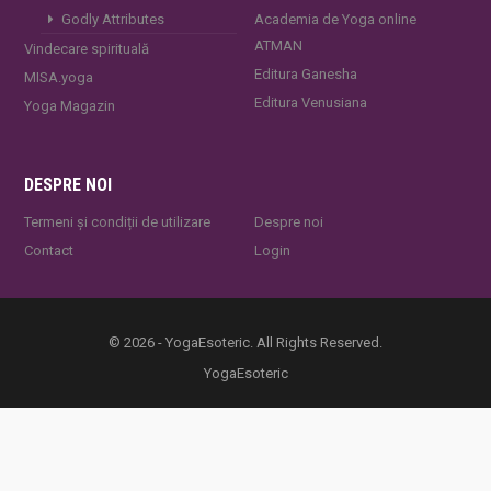
Godly Attributes
Academia de Yoga online
ATMAN
Vindecare spirituală
Editura Ganesha
MISA.yoga
Editura Venusiana
Yoga Magazin
DESPRE NOI
Termeni și condiții de utilizare
Despre noi
Contact
Login
© 2026 - YogaEsoteric. All Rights Reserved.
YogaEsoteric