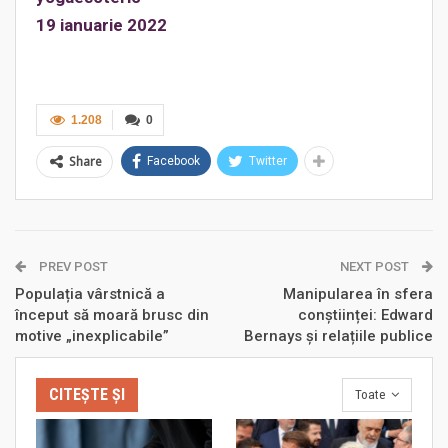
19 ianuarie 2022
1.208
0
Share
Facebook
Twitter
PREV POST
NEXT POST
Populația vârstnică a
Manipularea în sfera
început să moară brusc din
conștiinței: Edward
motive „inexplicabile”
Bernays și relațiile publice
CITEȘTE ȘI
Toate