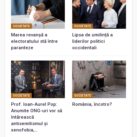
SOCIETATE
SOCIETATE
Marea revanșă a
Lipsa de umilință a
electoratului stă între
liderilor politici
paranteze
occidentali
SOCIETATE
SOCIETATE
Prof. Ioan-Aurel Pop:
România, încotro?
Anumite ONG-uri vor să
întărească
antisemitismul și
xenofobia,…