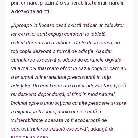
prin urmare, prezintă o vulnerabilitate mai mare în
a dezvolta adicții.
„
Aproape în fiecare casă există măcar un televizor
iar cei mici sunt expuși constant la tabletă,
calculator sau smartphone. Cu toate acestea, nu
toți copiii dezvoltă o formă de adicție. Așadar,
stimularea excesivă produsă de ecranele digitale
va avea cel mai mare efect în cazul copiilor care au
o anumită vulnerabilitate preexistentă în fața
adicțiilor. Un copil care are o neurodezvoltare tipică
nu dezvoltă dependență, el fiind în mod natural
înclinat spre a interacționa cu alte persoane și spre
a explora activ. Însă, acolo unde există o
vulnerabilitate, aceasta va fi exacerbată de
suprastimularea vizuală excesivă
”, adaugă dr.
Monica Bolocan.