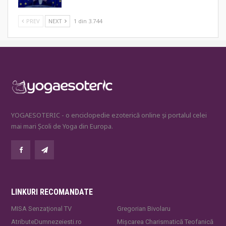
PREV
NEXT
1 din 3.744
YOGAESOTERIC - o enciclopedie ezoterică online și portalul celei
mai mari Școli de Yoga din Europa.
LINKURI RECOMANDATE
MISA Senzaţional TV
Gregorian Bivolaru
AtributeDumnezeiesti.ro
Mișcarea Charismatică Teofanică