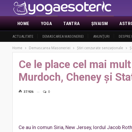
HOME
YOGA
TANTRA
ŞIVAISM
ASTR
ACTUALITATE
DEMASCAREA MASONERIEI
ANUNŢURI
DESPRE 
Home
Demascarea Masoneriei
Ştiri cenzurate senzaţionale
Ş
Ce le place cel mai mult 
Murdoch, Cheney şi Stat
37.926
0
Ce au în comun Siria, New Jersey, lordul Jacob Roths