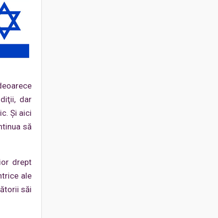
 deoarece
iţii, dar
c. Şi aici
ntinua să
ior drept
trice ale
ătorii săi