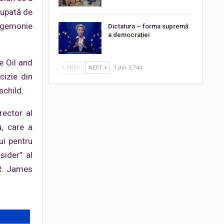
cupată de
hegemonie
Dictatura – forma supremă
a democrației
e Oil and
PREV
NEXT
1 din 3.744
cizie din
schild.
rector al
u, care a
ui pentru
sider” al
 R. James