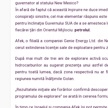
guvernator al statului New Mexico?
În afară de faptul că această înșiruire ne duce imed
conspiraţii sinistre, cel mai elementar răspuns este 
pentru înclinaţia Guvernului SUA de a se amesteca în
fiecărei ţări din Orientul Mijlociu:
petrolul.
Afek, o filială a companiei Genie Energy Ltd. din 
cerut extinderea licenţei sale de exploatare pentru z
După mai mult de trei ani de explorare activă scu
hidrocarburilor au sugerat prezenţa unui astfel d
pentru toată lumea, dacă zona respectivă nu ar fi f
regiunea numită Înălţimile Golan.
„Rezultatele iniţiale ale forărilor confirmă descoper
programului de explorare” se arată în cererea form
În timp ce Israelul şi compania Afek își pot permit