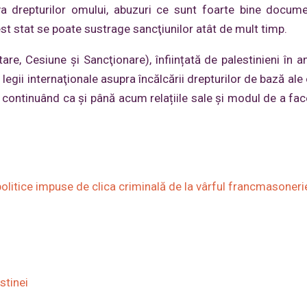
va drepturilor omului, abuzuri ce sunt foarte bine docume
st stat se poate sustrage sancţiunilor atât de mult timp.
e, Cesiune şi Sancţionare), înființată de palestinieni în a
legii internaţionale asupra încălcării drepturilor de bază ale
, continuând ca și până acum relațiile sale și modul de a fac
politice impuse de clica criminală de la vârful francmasoneri
estinei