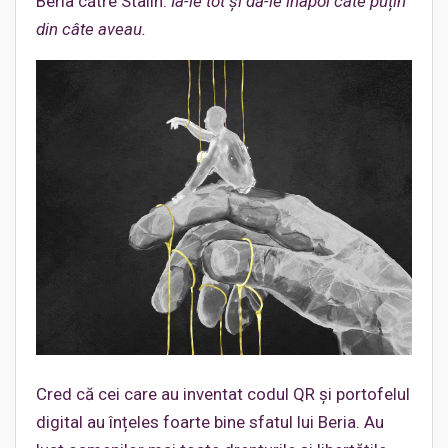
Beria către Stalin:
Ia-le tot și dă-le înapoi câte puțin
din câte aveau.
Cred că cei care au inventat codul QR și portofelul
digital au înțeles foarte bine sfatul lui Beria. Au