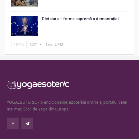
Dictatura – forma supremă a democrației
PREV
NEXT
1 din 3.743
YOGAESOTERIC - o enciclopedie ezoterică online și portalul celei
mai mari Școli de Yoga din Europa.