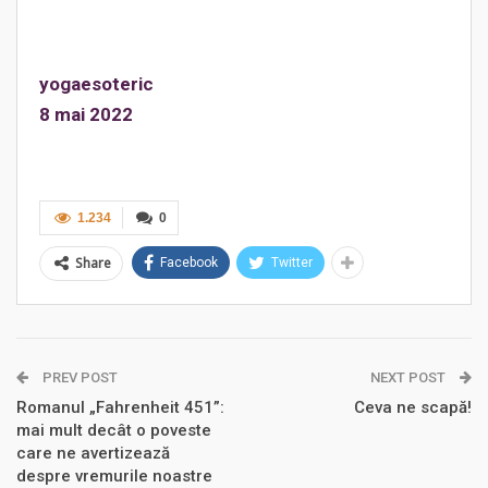
yogaesoteric
8 mai 2022
1.234
0
Share
Facebook
Twitter
PREV POST
NEXT POST
Romanul „Fahrenheit 451”:
Ceva ne scapă!
mai mult decât o poveste
care ne avertizează
despre vremurile noastre