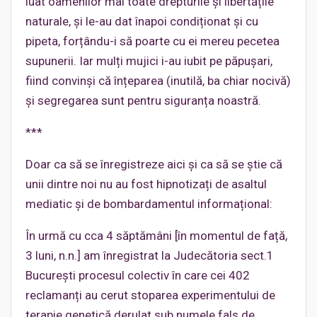
luat oamenilor mai toate drepturile și libertățile
naturale, și le-au dat înapoi condiționat și cu
pipeta, forțându-i să poarte cu ei mereu pecetea
supunerii. Iar mulți mujici i-au iubit pe păpușari,
fiind convinși că înțeparea (inutilă, ba chiar nocivă)
și segregarea sunt pentru siguranța noastră.
***
Doar ca să se înregistreze aici și ca să se știe că
unii dintre noi nu au fost hipnotizați de asaltul
mediatic și de bombardamentul informațional:
În urmă cu cca 4 săptămâni [în momentul de față,
3 luni, n.n.] am înregistrat la Judecătoria sect.1
București procesul colectiv în care cei 402
reclamanți au cerut stoparea experimentului de
terapie genetică derulat sub numele fals de