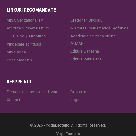
LINKURI RECOMANDATE
MISA Senzaţional TV
Gregorian Bivolaru
AtributeDumnezeiesti.ro
Mișcarea Charismatică Teofanică
Godly Attributes
Academia de Yoga online
ATMAN
Vindecare spirituală
Editura Ganesha
MISA.yoga
Editura Venusiana
Yoga Magazin
DESPRE NOI
Termeni și condiții de utilizare
Despre noi
Contact
Login
© 2026 - YogaEsoteric. All Rights Reserved.
YogaEsoteric