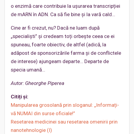
o enzimă care contribuie la ușurarea transcripției
de mARN în ADN. Ca să fie bine și la vară cald…
Cine ar fi crezut, nu? Dacă ne luam după
„specialiști” și credeam toți orbește ceea ce ei
spuneau, foarte obiectiv, de altfel (adică, la
adăpost de sponsorizările farma și de conflictele
de interese) ajungeam departe… Departe de
specia umană…
Autor: Gheorghe Piperea
Citiți și:
Manipularea grosolană prin sloganul: „Informați-
vă NUMAI din surse oficiale!”
Resetarea medicinei sau resetarea omenirii prin
nanotehnologie (I)