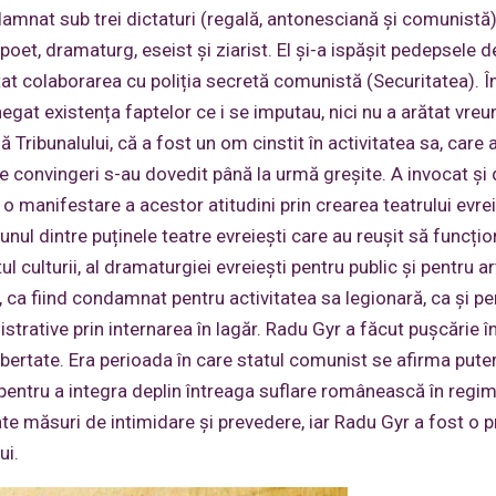
damnat sub trei dictaturi (regală, antonesciană și comunistă
poet, dramaturg, eseist și ziarist. El și-a ispășit pedepsele d
ptat colaborarea cu poliția secretă comunistă (Securitatea). Î
gat existența faptelor ce i se imputau, nici nu a arătat vreu
ă Tribunalului, că a fost un om cinstit în activitatea sa, care 
e convingeri s-au dovedit până la urmă greșite. A invocat și
 o manifestare a acestor atitudini prin crearea teatrului evre
nul dintre puținele teatre evreiești care au reușit să funcțio
 culturii, al dramaturgiei evreiești pentru public și pentru art
, ca fiind condamnat pentru activitatea sa legionară, ca și pe
trative prin internarea în lagăr. Radu Gyr a făcut pușcărie î
ibertate. Era perioada în care statul comunist se afirma puter
 pentru a integra deplin întreaga suflare românească în regi
luate măsuri de intimidare și prevedere, iar Radu Gyr a fost o 
ui.