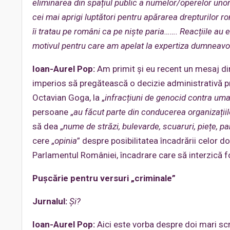
eliminarea din spațiul public a numelor/operelor uno
cei mai aprigi luptători pentru apărarea drepturilor ro
îi tratau pe români ca pe niște paria……. Reacțiile au e
motivul pentru care am apelat la expertiza dumneavo
Ioan-Aurel Pop:
Am primit și eu recent un mesaj di
imperios să pregătească o decizie administrativă pr
Octavian Goga, la „
infracțiuni de genocid contra uman
persoane „
au făcut parte din conducerea organizațiil
să dea „
nume de străzi, bulevarde, scuaruri, piețe, pa
cere „
opinia
” despre posibilitatea încadrării celor d
Parlamentul României, încadrare care să interzică f
Pușcărie pentru versuri „criminale”
Jurnalul:
Și?
Ioan-Aurel Pop:
Aici este vorba despre doi mari scri