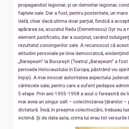
propagandist legionar, și un demnitar legionar, con
faptele sale. Dar a fost, pentru posteritate, un mare 
dată, chiar dacă ultima doar parțial, fiindcă a acce
apărarea sa, acuzatul Radu (Demetrescu) Gyr nu a ne
element justificativ, dar a susținut, cerând indulgenț
rezultatul convingerilor sale. A recunoscut că acest
atitudini personale pe linia democratică, evidențiind
„Barașeum” la București (Teatrul „Barașeum” a fost u
perioada Holocaustului în Europa, păstrând viu spiritul
înșiși). A mai invocat autoritatea aspectului judecat
cântecele sale, pentru care a suferit pedepse adminis
5 etape. Prin anii 1955-1958 a avut o fereastră de l
mai avea un singur salt – colectivizarea țăranilor –
dictatură. Însă, în preajma colectivizării, trebuiau 
victimă. Și de data asta, crima lui erau tot versurile l