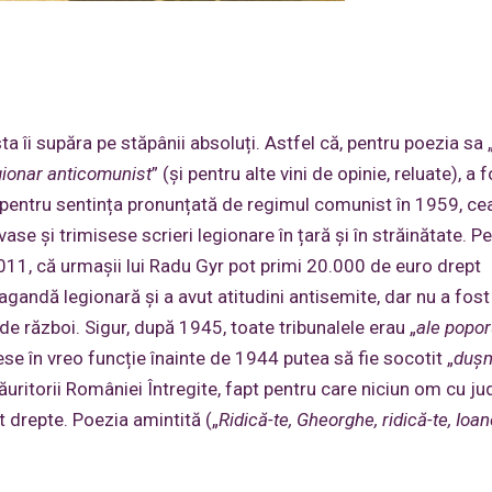
ta îi supăra pe stăpânii absoluți. Astfel că, pentru poezia sa 
gionar anticomunist
” (și pentru alte vini de opinie, reluate), a 
pentru sentința pronunțată de regimul comunist în 1959, cea
 și trimisese scrieri legionare în țară și în străinătate. P
2011, că urmașii lui Radu Gyr pot primi 20.000 de euro drept
agandă legionară și a avut atitudini antisemite, dar nu a fost
e război. Sigur, după 1945, toate tribunalele erau „
ale popor
sese în vreo funcție înainte de 1944 putea să fie socotit „
dușm
ăuritorii României Întregite, fapt pentru care niciun om cu j
t drepte. Poezia amintită („
Ridică-te, Gheorghe, ridică-te, Ioan