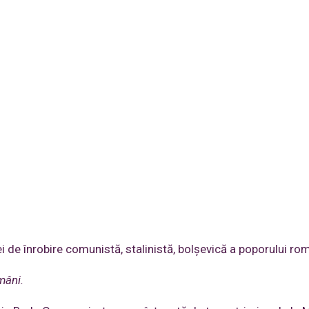
 de înrobire comunistă, stalinistă, bolșevică a poporului ro
mâni.