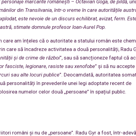
r personaje marcante românești – Octavian Goga, de pildă, unu
mânilor din Transilvania, într-o vreme în care autoritățile aust
xplodat, este nevoie de un discurs echilibrat, avizat, ferm. Este
astră, stimate domnule profesor Ioan-Aurel Pop.
n care am înțeles că o autoritate a statului român este che
in care să încadreze activitatea a două personalități, Radu G
ității și de crime de război
”, sau să sancționeze faptul că a
or fasciste, legionare, rasiste sau xenofobe
” și să nu accepte
rcuri sau alte locuri publice
”. Deocamdată, autoritatea soma
ouă personalități în prevederile unei legi adoptate recent de
olosirea numelor celor două „persoane” în spațiul public.
itori români și nu de „persoane”. Radu Gyr a fost, într-adevăr