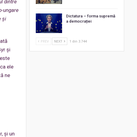
l dintre
ro-ungare
Dictatura – forma supremă
 și
a democrației
mată
PREV
NEXT
1 din 3.744
yr și
ceste
 ca ele
tă ne
, și un