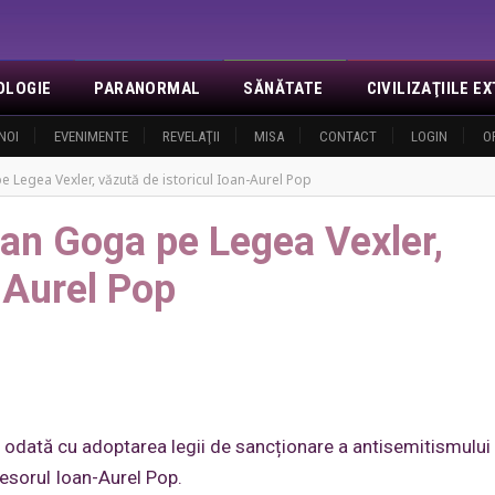
OLOGIE
PARANORMAL
SĂNĂTATE
CIVILIZAŢIILE 
NOI
EVENIMENTE
REVELAŢII
MISA
CONTACT
LOGIN
O
Legea Vexler, văzută de istoricul Ioan-Aurel Pop
an Goga pe Legea Vexler,
-Aurel Pop
i odată cu adoptarea legii de sancționare a antisemitismului
esorul Ioan-Aurel Pop.