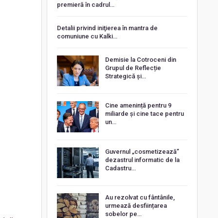
premieră în cadrul…
Detalii privind iniţierea în mantra de
comuniune cu Kalki…
Demisie la Cotroceni din
Grupul de Reflecție
Strategică și…
Cine amenință pentru 9
miliarde și cine tace pentru
un…
Guvernul „cosmetizează”
dezastrul informatic de la
Cadastru…
Au rezolvat cu fântânile,
urmează desființarea
sobelor pe…