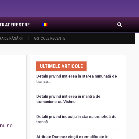
EXTRATERESTRE
RA DE RĂSĂRIT
ARTICOLE RECENTE
ULTIMELE ARTICOLE
Detalii privind inițierea în starea minunată de
transă…
Detalii privind iniţierea în mantra de
comuniune cu Vishnu
Detalii privind inducția în starea benefică de
transă…
 nu ne
Atribute Dumnezeiești exemplificate în