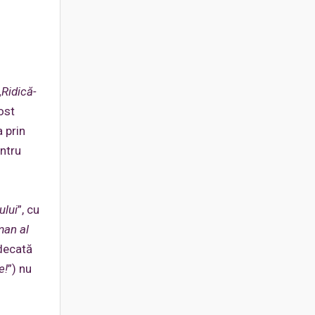
„
Ridică-
fost
 prin
entru
ului
”, cu
an al
udecată
e!
”) nu