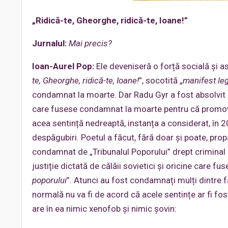
„Ridică-te, Gheorghe, ridică-te, Ioane!”
Jurnalul:
Mai precis?
Ioan-Aurel Pop:
Ele deveniseră o forță socială și as
te, Gheorghe, ridică-te, Ioane!
”, socotită „
manifest le
condamnat la moarte. Dar Radu Gyr a fost absolvit 
care fusese condamnat la moarte pentru că promovase
acea sentință nedreaptă, instanța a considerat, în 
despăgubiri. Poetul a făcut, fără doar și poate, prop
condamnat de „Tribunalul Poporului” drept criminal d
justiție dictată de călăii sovietici și oricine care fu
poporului
”. Atunci au fost condamnați mulți dintre f
normală nu va fi de acord că acele sentințe ar fi fos
are în ea nimic xenofob și nimic șovin: