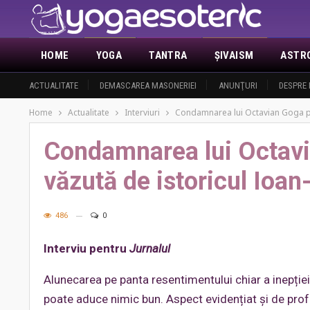
HOME
YOGA
TANTRA
ŞIVAISM
ASTR
ACTUALITATE
DEMASCAREA MASONERIEI
ANUNŢURI
DESPRE 
Home
Actualitate
Interviuri
Condamnarea lui Octavian Goga pe 
Condamnarea lui Octavi
văzută de istoricul Ioan
486
0
Interviu pentru
Jurnalul
Alunecarea pe panta resentimentului chiar a inepție
poate aduce nimic bun. Aspect evidențiat și de prof