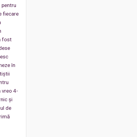
) pentru
e fiecare
n
n
a fost
 dese
iesc
neze în
iștii
ntru
n vreo 4-
nic și
mul de
primă