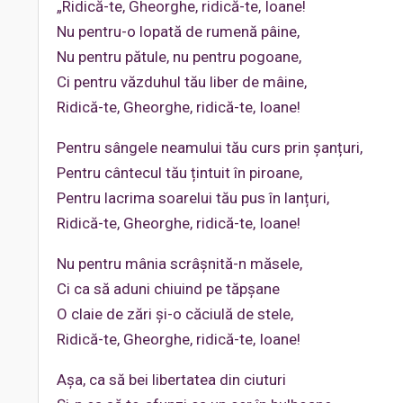
„Ridică-te, Gheorghe, ridică-te, Ioane!
Nu pentru-o lopată de rumenă pâine,
Nu pentru pătule, nu pentru pogoane,
Ci pentru văzduhul tău liber de mâine,
Ridică-te, Gheorghe, ridică-te, Ioane!
Pentru sângele neamului tău curs prin șanțuri,
Pentru cântecul tău țintuit în piroane,
Pentru lacrima soarelui tău pus în lanțuri,
Ridică-te, Gheorghe, ridică-te, Ioane!
Nu pentru mânia scrâșnită-n măsele,
Ci ca să aduni chiuind pe tăpșane
O claie de zări și-o căciulă de stele,
Ridică-te, Gheorghe, ridică-te, Ioane!
Așa, ca să bei libertatea din ciuturi