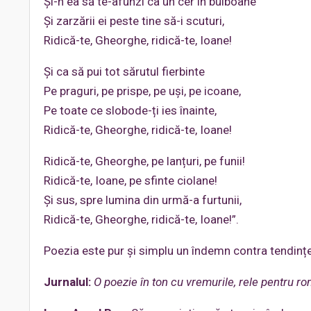
Și-n ea să te-afunzi ca un cer în bulboane
Și zarzării ei peste tine să-i scuturi,
Ridică-te, Gheorghe, ridică-te, Ioane!
Și ca să pui tot sărutul fierbinte
Pe praguri, pe prispe, pe uși, pe icoane,
Pe toate ce slobode-ți ies înainte,
Ridică-te, Gheorghe, ridică-te, Ioane!
Ridică-te, Gheorghe, pe lanțuri, pe funii!
Ridică-te, Ioane, pe sfinte ciolane!
Și sus, spre lumina din urmă-a furtunii,
Ridică-te, Gheorghe, ridică-te, Ioane!”.
Poezia este pur și simplu un îndemn contra tendinței
Jurnalul:
O poezie în ton cu vremurile, rele pentru ro