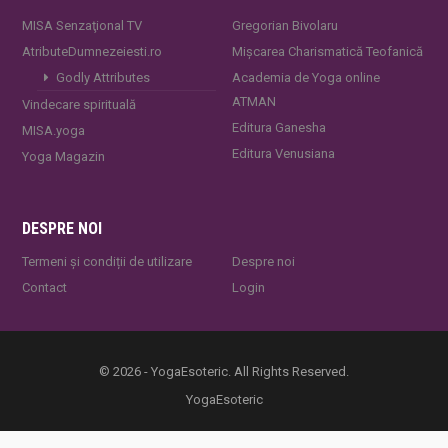
MISA Senzaţional TV
Gregorian Bivolaru
AtributeDumnezeiesti.ro
Mișcarea Charismatică Teofanică
Godly Attributes
Academia de Yoga online
ATMAN
Vindecare spirituală
Editura Ganesha
MISA.yoga
Editura Venusiana
Yoga Magazin
DESPRE NOI
Termeni și condiții de utilizare
Despre noi
Contact
Login
© 2026 - YogaEsoteric. All Rights Reserved.
YogaEsoteric