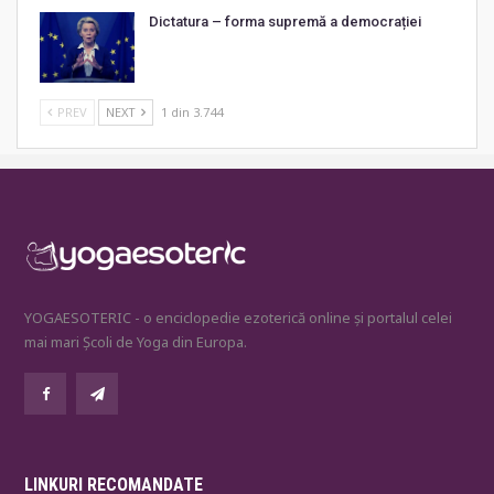
Dictatura – forma supremă a democrației
PREV
NEXT
1 din 3.744
YOGAESOTERIC - o enciclopedie ezoterică online și portalul celei
mai mari Școli de Yoga din Europa.
LINKURI RECOMANDATE