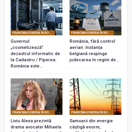
FRANCMASONERIA ÎN ROMÂNIA
FRANCMASONERIA ÎN ROMÂNIA
Guvernul
România, fără control
„cosmetizează”
aerian. Instanța
dezastrul informatic de
belgiană respinge
la Cadastru / Piperea:
judecarea în regim de…
România este…
FRANCMASONERIA ÎN ROMÂNIA
FRANCMASONERIA ÎN ROMÂNIA
Liviu Alexa prezintă
Samsarii din energie
drama avocatei Mihaela
câștigă enorm,