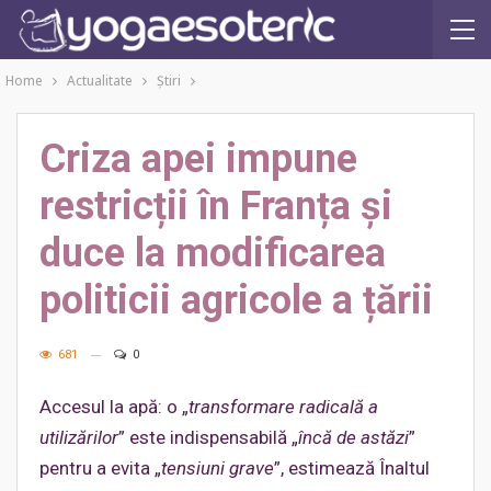
Home
Actualitate
Ştiri
Criza apei impune
restricții în Franța și
duce la modificarea
politicii agricole a țării
681
0
Accesul la apă: o „
transformare radicală a
utilizărilor
” este indispensabilă „
încă de astăzi
”
pentru a evita „
tensiuni grave
”, estimează Înaltul