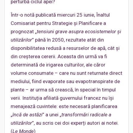
perturbă ciclul apei?
Într-o notă publicată miercuri 25 iunie, Înaltul
Comisariat pentru Strategie și Planificare a
prognozat „
tensiuni grave asupra ecosistemelor și
utilizărilor
” până în 2050, rezultate atât din
disponibilitatea redusă a resurselor de apă, cât și
din creșterea cererii. Aceasta din urmă va fi
determinată de irigarea culturilor, ale căror
volume consumate – care nu sunt returnate direct
mediului, fiind evaporate sau evapotranspirate de
plante – ar urma să crească, în special în timpul
verii. Instituția afiliată guvernului francez nu își
menajează cuvintele: este necesară planificarea
„
încă de astăzi
” a unei „
transformări radicale a
utilizărilor
”, au scris cei doi experți autori ai notei.
(
Le Monde
)