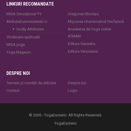
LINKURI RECOMANDATE
MISA Senzaţional TV
Gregorian Bivolaru
AtributeDumnezeiesti.ro
Mișcarea Charismatică Teofanică
Godly Attributes
Academia de Yoga online
ATMAN
Vindecare spirituală
Editura Ganesha
MISA.yoga
Editura Venusiana
Yoga Magazin
DESPRE NOI
Termeni și condiții de utilizare
Despre noi
Contact
Login
© 2026 - YogaEsoteric. All Rights Reserved.
YogaEsoteric