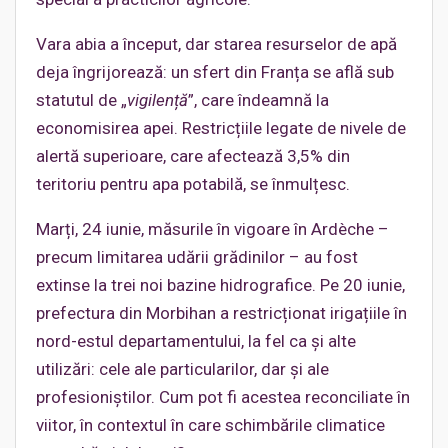
Vara abia a început, dar starea resurselor de apă
deja îngrijorează: un sfert din Franța se află sub
statutul de „
vigilență
”, care îndeamnă la
economisirea apei. Restricțiile legate de nivele de
alertă superioare, care afectează 3,5% din
teritoriu pentru apa potabilă, se înmulțesc.
Marți, 24 iunie, măsurile în vigoare în Ardèche –
precum limitarea udării grădinilor – au fost
extinse la trei noi bazine hidrografice. Pe 20 iunie,
prefectura din Morbihan a restricționat irigațiile în
nord-estul departamentului, la fel ca și alte
utilizări: cele ale particularilor, dar și ale
profesioniștilor. Cum pot fi acestea reconciliate în
viitor, în contextul în care schimbările climatice