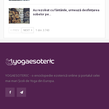
Au rezolvat cu fântânile, urmează desființarea
sobelor pe…
PREV
NEXT
1 din 3.743
YOGAESOTERIC - o enciclopedie ezoterică online și portalul celei
mai mari Școli de Yoga din Europa.