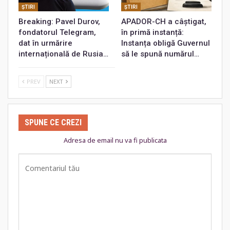
ŞTIRI
ŞTIRI
Breaking: Pavel Durov,
APADOR-CH a câștigat,
fondatorul Telegram,
în primă instanță:
dat în urmărire
Instanța obligă Guvernul
internațională de Rusia…
să le spună numărul…
PREV
NEXT
SPUNE CE CREZI
Adresa de email nu va fi publicata