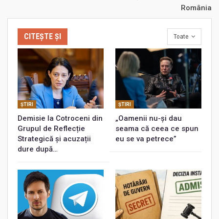
România
CITEȘTE ȘI
Toate
ŞTIRI
ŞTIRI
Demisie la Cotroceni din
„Oamenii nu-și dau
Grupul de Reflecție
seama că ceea ce spun
Strategică și acuzații
eu se va petrece”
dure după…