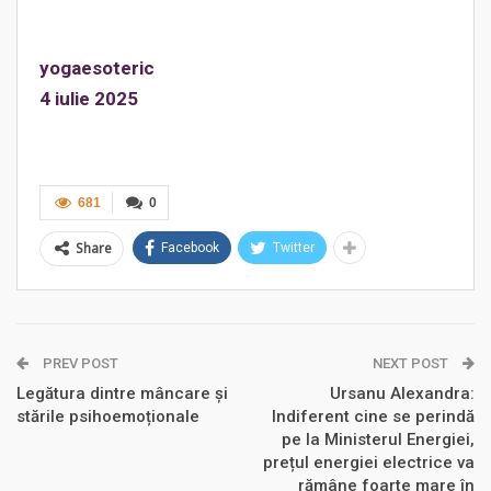
yogaesoteric
4 iulie 2025
681
0
Share
Facebook
Twitter
PREV POST
NEXT POST
Legătura dintre mâncare și
Ursanu Alexandra:
stările psihoemoționale
Indiferent cine se perindă
pe la Ministerul Energiei,
prețul energiei electrice va
rămâne foarte mare în