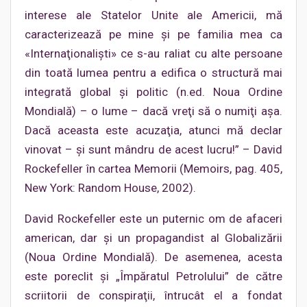
interese ale Statelor Unite ale Americii, mă
caracterizează pe mine şi pe familia mea ca
«Internaţionalişti» ce s-au raliat cu alte persoane
din toată lumea pentru a edifica o structură mai
integrată global şi politic (n.ed. Noua Ordine
Mondială) – o lume – dacă vreţi să o numiţi aşa.
Dacă aceasta este acuzaţia, atunci mă declar
vinovat – şi sunt mândru de acest lucru!” – David
Rockefeller în cartea Memorii (Memoirs, pag. 405,
New York: Random House, 2002).
David Rockefeller este un puternic om de afaceri
american, dar şi un propagandist al Globalizării
(Noua Ordine Mondială). De asemenea, acesta
este poreclit şi „Împăratul Petrolului” de către
scriitorii de conspiraţii, întrucât el a fondat