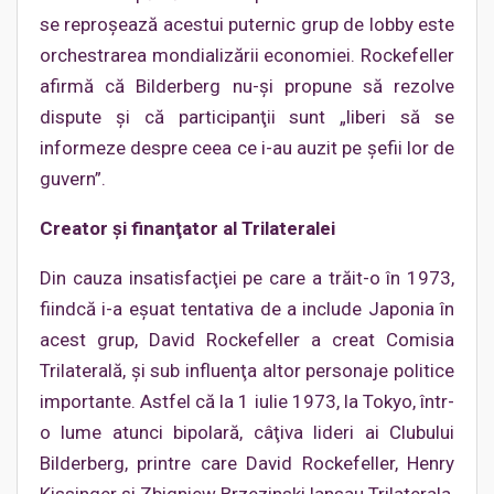
se reproşează acestui puternic grup de lobby este
orchestrarea mondializării economiei. Rockefeller
afirmă că Bilderberg nu-şi propune să rezolve
dispute şi că participanţii sunt „liberi să se
informeze despre ceea ce i-au auzit pe şefii lor de
guvern”.
Creator şi finanţator al Trilateralei
Din cauza insatisfacţiei pe care a trăit-o în 1973,
fiindcă i-a eşuat tentativa de a include Japonia în
acest grup, David Rockefeller a creat Comisia
Trilaterală, şi sub influenţa altor personaje politice
importante. Astfel că la 1 iulie 1973, la Tokyo, într-
o lume atunci bipolară, câţiva lideri ai Clubului
Bilderberg, printre care David Rockefeller, Henry