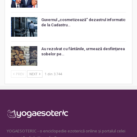
Guvernul „cosmetizează” dezastrul informatic
de la Cadastru…
Au rezolvat cu fântânile, urmează desființarea
sobelor pe…
PREV
NEXT
1 din 3.744
YOGAESOTERIC - o enciclopedie ezoterică online și portalul celei