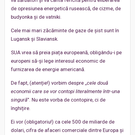
va sărbători și va cânta fericită pentru eliberarea
de opresiunea energetică rusească, de cizme, de
budyonka și de vatniki.
Cele mai mari zăcăminte de gaze de șist sunt în
Lugansk și Slaviansk.
SUA vrea să preia piața europeană, obligându-i pe
europeni să-și lege interesul economic de
furnizarea de energie americană.
De fapt, (atenție!) vorbim despre ,,
cele două
economii care se vor contopi literalmente într-una
singură
”. Nu este vorba de contopire, ci de
înghițire.
Ei vor (obligatoriu!) ca cele 500 de miliarde de
dolari, cifra de afaceri comerciale dintre Europa și