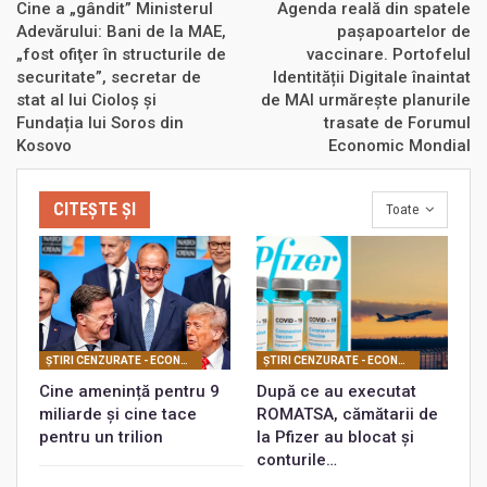
Cine a „gândit” Ministerul
Agenda reală din spatele
Adevărului: Bani de la MAE,
pașapoartelor de
„fost ofiţer în structurile de
vaccinare. Portofelul
securitate”, secretar de
Identității Digitale înaintat
stat al lui Cioloș și
de MAI urmărește planurile
Fundația lui Soros din
trasate de Forumul
Kosovo
Economic Mondial
CITEȘTE ȘI
Toate
ŞTIRI CENZURATE - ECONOMIC
ŞTIRI CENZURATE - ECONOMIC
Cine amenință pentru 9
După ce au executat
miliarde și cine tace
ROMATSA, cămătarii de
pentru un trilion
la Pfizer au blocat și
conturile…