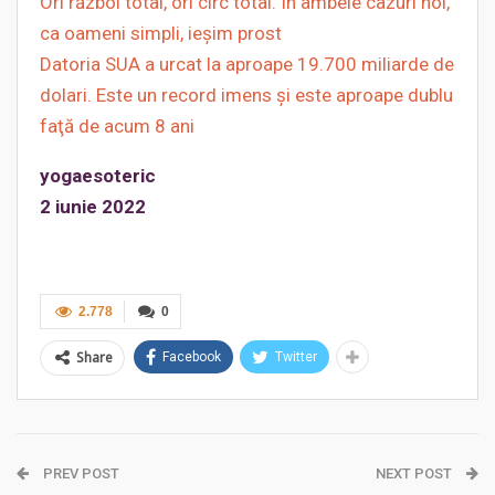
Ori război total, ori circ total. În ambele cazuri noi,
ca oameni simpli, ieşim prost
Datoria SUA a urcat la aproape 19.700 miliarde de
dolari. Este un record imens şi este aproape dublu
faţă de acum 8 ani
yogaesoteric
2 iunie 2022
2.778
0
Share
Facebook
Twitter
PREV POST
NEXT POST