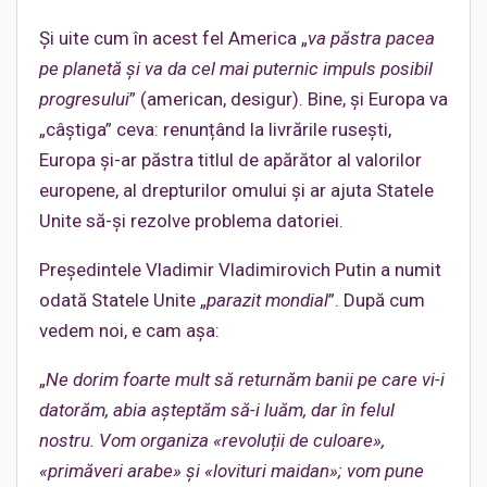
Și uite cum în acest fel America „
va păstra pacea
pe planetă și va da cel mai puternic impuls posibil
progresului
” (american, desigur). Bine, și Europa va
„câștiga” ceva: renunțând la livrările rusești,
Europa și-ar păstra titlul de apărător al valorilor
europene, al drepturilor omului și ar ajuta Statele
Unite să-și rezolve problema datoriei.
Președintele Vladimir Vladimirovich Putin a numit
odată Statele Unite „
parazit mondial
”. După cum
vedem noi, e cam așa:
„
Ne dorim foarte mult să returnăm banii pe care vi-i
datorăm, abia așteptăm să-i luăm, dar în felul
nostru. Vom organiza «revoluții de culoare»,
«primăveri arabe» și «lovituri maidan»; vom pune