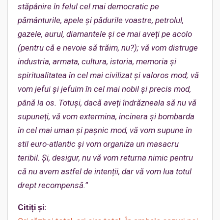
stă
pânire în felul cel mai democratic pe
pământurile, apele și pădurile voastre, petrolul,
gazele, aurul, diamantele și ce mai aveți pe acolo
(pentru că e nevoie să trăim, nu?); vă vom distruge
industria, armata, cultura, istoria, memoria și
spiritualitatea î
n cel mai civilizat și valoros mod; vă
vom jefui și jefuim în cel mai nobil și precis mod,
până la os. Totuși, dacă aveți îndrăzneala să nu vă
supuneți,
vă vom extermina, incinera și bombarda
în cel mai uman și pașnic mod, vă vom supune în
stil euro-atlantic și vom organiza un masacru
teribil. Și, desigur, nu vă vom returna nimic pentru
că nu avem astfel de intenții, dar vă vom lua totul
drept recompensă.
”
Citiți și: