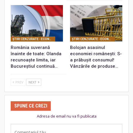
ŞTIRI CENZURATE - ECONOMIC
ŞTIRI CENZURATE - ECONOMIC
România suverană
Bolojan asasinul
înainte de toate: Olanda
economiei românești: S-
recunoaște limita, iar
a prăbușit consumul!
Bucureștiul continuă…
Vânzările de produse…
PREV
NEXT
SPUNE CE CREZI
Adresa de email nu va fi publicata