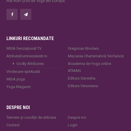
mai mari Școli de Yoga din Europa.
LINKURI RECOMANDATE
MISA Senzaţional TV
Gregorian Bivolaru
AtributeDumnezeiesti.ro
Mișcarea Charismatică Teofanică
Godly Attributes
Academia de Yoga online
ATMAN
Vindecare spirituală
Editura Ganesha
MISA.yoga
Editura Venusiana
Yoga Magazin
DESPRE NOI
Termeni și condiții de utilizare
Despre noi
Contact
Login