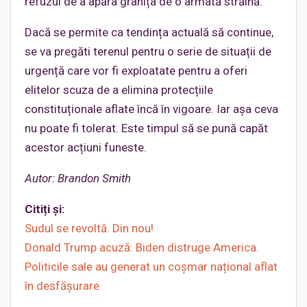
refuzul de a apăra granița de o armată străină.
Dacă se permite ca tendința actuală să continue,
se va pregăti terenul pentru o serie de situații de
urgență care vor fi exploatate pentru a oferi
elitelor scuza de a elimina protecțiile
constituționale aflate încă în vigoare. Iar așa ceva
nu poate fi tolerat. Este timpul să se pună capăt
acestor acțiuni funeste.
Autor:
Brandon Smith
Citiți și:
Sudul se revoltă. Din nou!
Donald Trump acuză: Biden distruge America.
Politicile sale au generat un coșmar național aflat
în desfășurare