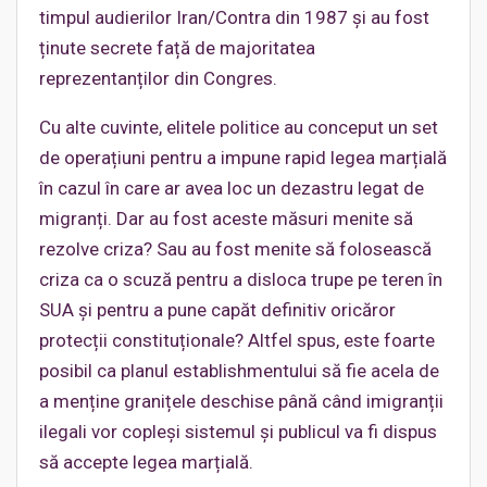
timpul audierilor Iran/Contra din 1987 și au fost
ținute secrete față de majoritatea
reprezentanților din Congres.
Cu alte cuvinte, elitele politice au conceput un set
de operațiuni pentru a impune rapid legea marțială
în cazul în care ar avea loc un dezastru legat de
migranți. Dar au fost aceste măsuri menite să
rezolve criza? Sau au fost menite să folosească
criza ca o scuză pentru a disloca trupe pe teren în
SUA și pentru a pune capăt definitiv oricăror
protecții constituționale? Altfel spus, este foarte
posibil ca planul establishmentului să fie acela de
a menține granițele deschise până când imigranții
ilegali vor copleși sistemul și publicul va fi dispus
să accepte legea marțială.