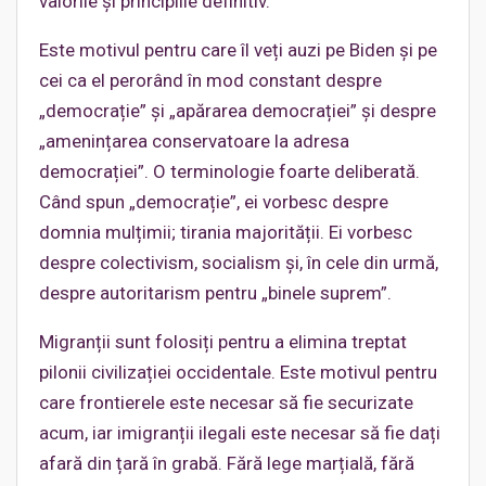
valorile și principiile definitiv.
Este motivul pentru care îl veți auzi pe Biden și pe
cei ca el perorând în mod constant despre
„democrație” și „apărarea democrației” și despre
„amenințarea conservatoare la adresa
democrației”. O terminologie foarte deliberată.
Când spun „democrație”, ei vorbesc despre
domnia mulțimii; tirania majorității. Ei vorbesc
despre colectivism, socialism și, în cele din urmă,
despre autoritarism pentru „binele suprem”.
Migranții sunt folosiți pentru a elimina treptat
pilonii civilizației occidentale. Este motivul pentru
care frontierele este necesar să fie securizate
acum, iar imigranții ilegali este necesar să fie dați
afară din țară în grabă. Fără lege marțială, fără