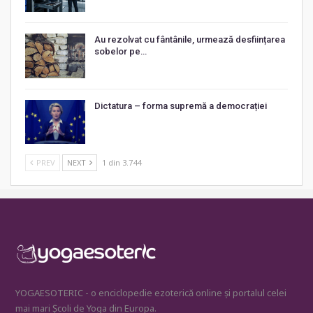
Au rezolvat cu fântânile, urmează desființarea
sobelor pe…
Dictatura – forma supremă a democrației
PREV
NEXT
1 din 3.744
YOGAESOTERIC - o enciclopedie ezoterică online și portalul celei
mai mari Școli de Yoga din Europa.