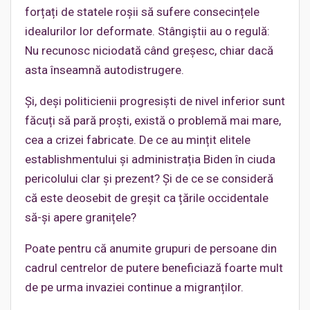
forțați de statele roșii să sufere consecințele
idealurilor lor deformate. Stângiștii au o regulă:
Nu recunosc niciodată când greșesc, chiar dacă
asta înseamnă autodistrugere.
Și, deși politicienii progresiști de nivel inferior sunt
făcuți să pară proști, există o problemă mai mare,
cea a crizei fabricate. De ce au mințit elitele
establishmentului și administrația Biden în ciuda
pericolului clar și prezent? Și de ce se consideră
că este deosebit de greșit ca țările occidentale
să-și apere granițele?
Poate pentru că anumite grupuri de persoane din
cadrul centrelor de putere beneficiază foarte mult
de pe urma invaziei continue a migranților.