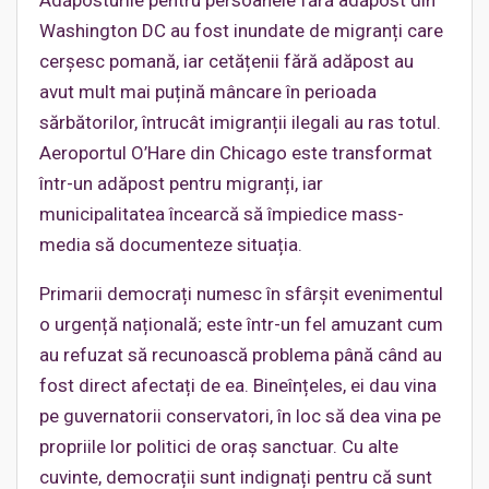
Washington DC au fost inundate de migranți care
cerșesc pomană, iar cetățenii fără adăpost au
avut mult mai puțină mâncare în perioada
sărbătorilor, întrucât imigranții ilegali au ras totul.
Aeroportul O’Hare din Chicago este transformat
într-un adăpost pentru migranți, iar
municipalitatea încearcă să împiedice mass-
media să documenteze situația.
Primarii democrați numesc în sfârșit evenimentul
o urgență națională; este într-un fel amuzant cum
au refuzat să recunoască problema până când au
fost direct afectați de ea. Bineînțeles, ei dau vina
pe guvernatorii conservatori, în loc să dea vina pe
propriile lor politici de oraș sanctuar. Cu alte
cuvinte, democrații sunt indignați pentru că sunt