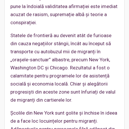
pune la îndoială validitatea afirmației este imediat
acuzat de rasism, supremație albă și teorie a
conspirației.
Statele de frontieră au devenit atât de furioase
din cauza negațiilor stângii, încât au început să
transporte cu autobuzul mii de migranți în
„orașele-sanctuar” albastre, precum New York,
Washington DC și Chicago. Rezultatul a fost o
calamitate pentru programele lor de asistență
socială și economia locală. Chiar și alegătorii
progresiști din aceste zone sunt înfuriați de valul
de migranți din cartierele lor.
Școlile din New York sunt golite și închise în ideea
de a face loc locuințelor pentru migranți.
Adăposturile pentru persoanele fără adăpost din