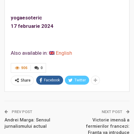
yogaesoteric
17 februarie 2024
Also available in:
English
906
0
Share
Facebook
Twitter
PREV POST
NEXT POST
Andrei Marga: Sensul
Victorie imensă a
jurnalismului actual
fermierilor francezi:
Franța va introduce