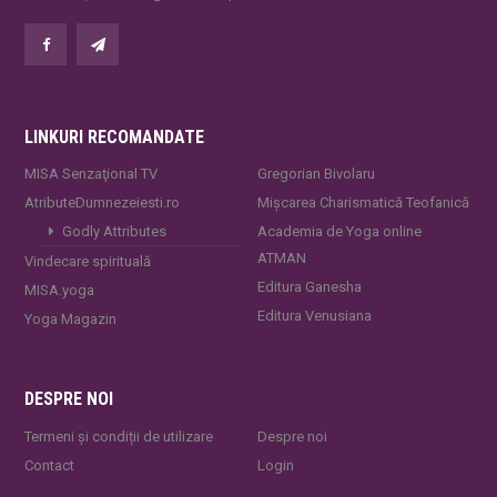
LINKURI RECOMANDATE
MISA Senzaţional TV
Gregorian Bivolaru
AtributeDumnezeiesti.ro
Mișcarea Charismatică Teofanică
Godly Attributes
Academia de Yoga online
ATMAN
Vindecare spirituală
Editura Ganesha
MISA.yoga
Editura Venusiana
Yoga Magazin
DESPRE NOI
Termeni și condiții de utilizare
Despre noi
Contact
Login