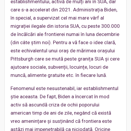
establishmentului, activă de mulți ani în SUA, dar
care s-a accelerat din 2021. Administrația Biden,
în special, a supervizat cel mai mare vârf al
migrației ilegale din istoria SUA, cu peste 300.000
de încălcări ale frontierei numai în luna decembrie
(din câte știm noi). Pentru a vă face o idee clară,
este echivalentul unui oraș de mărimea orașului
Pittsburgh care se mută peste granița SUA și cere
ajutoare sociale, subvenții, locuințe, locuri de
muncă, alimente gratuite etc. în fiecare lună.
Fenomenul este nesustenabil, iar establishmentul
știe aceasta. De fapt, Biden a încercat în mod
activ să ascundă criza de ochii poporului
american timp de ani de zile, negând că există
vreo amenințare și susținând că frontiera este
astăzi mai impenetrabilă ca niciodată. Oricine