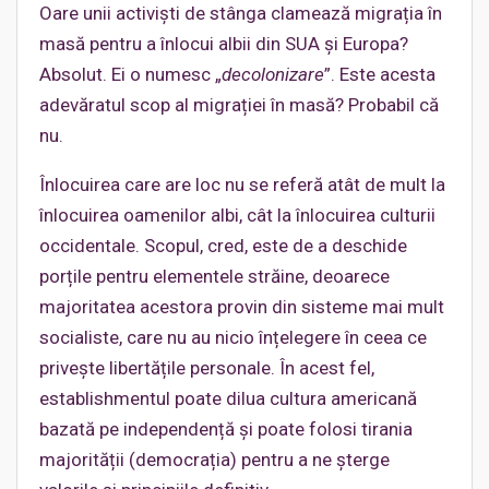
Oare unii activiști de stânga clamează migrația în
masă pentru a înlocui albii din SUA și Europa?
Absolut. Ei o numesc „
decolonizare
”. Este acesta
adevăratul scop al migrației în masă? Probabil că
nu.
Înlocuirea care are loc nu se referă atât de mult la
înlocuirea oamenilor albi, cât la înlocuirea culturii
occidentale. Scopul, cred, este de a deschide
porțile pentru elementele străine, deoarece
majoritatea acestora provin din sisteme mai mult
socialiste, care nu au nicio înțelegere în ceea ce
privește libertățile personale. În acest fel,
establishmentul poate dilua cultura americană
bazată pe independență și poate folosi tirania
majorității (democrația) pentru a ne șterge