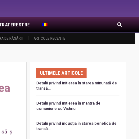
EXTRATERESTRE
RA DE RĂSĂRIT
ARTICOLE RECENTE
ULTIMELE ARTICOLE
Detalii privind inițierea în starea minunată de
ea
transă…
Detalii privind iniţierea în mantra de
comuniune cu Vishnu
Detalii privind inducția în starea benefică de
transă…
 să își