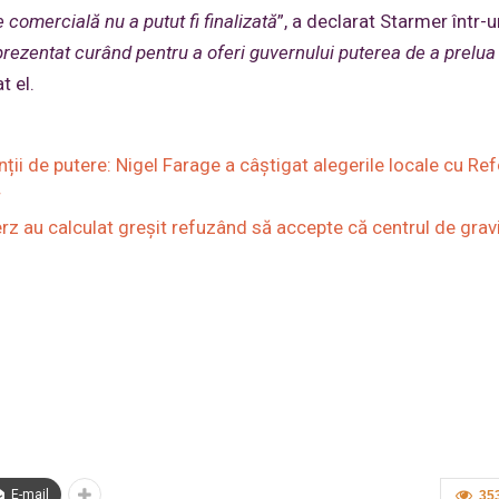
 comercială nu a putut fi finalizată
”, a declarat Starmer într-u
 prezentat curând pentru a oferi guvernului puterea de a prelua 
t el.
inții de putere: Nigel Farage a câștigat alegerile locale cu R
r
z au calculat greșit refuzând să accepte că centrul de gravi
E-mail
35