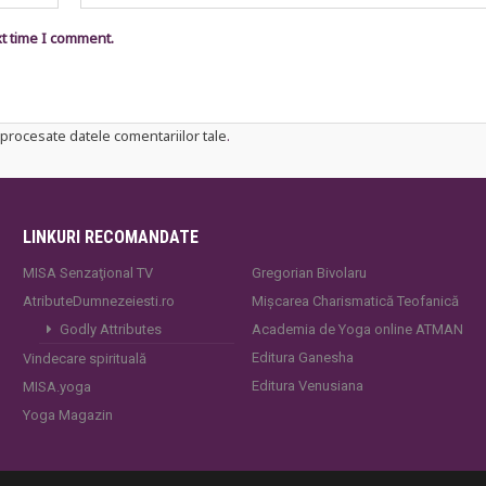
xt time I comment.
procesate datele comentariilor tale
.
LINKURI RECOMANDATE
MISA Senzaţional TV
Gregorian Bivolaru
AtributeDumnezeiesti.ro
Mișcarea Charismatică Teofanică
Godly Attributes
Academia de Yoga online ATMAN
Editura Ganesha
Vindecare spirituală
Editura Venusiana
MISA.yoga
Yoga Magazin