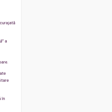
ncurajată
că
” a
oare.
tate
itare
 în