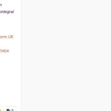
n
integral
eform UK
tație
3
0