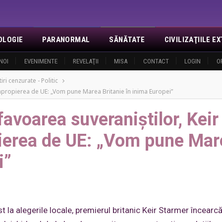
OLOGIE
PARANORMAL
SĂNĂTATE
CIVILIZAŢIILE 
NOI
EVENIMENTE
REVELAŢII
MISA
CONTACT
LOGIN
O
tiri cenzurate - Politic
reapropierea de UE: „Vom pune Marea Britanie în inima Europei”
favoarea suveraniștilor, Keir
ierea de UE: „Vom pune Mar
i”
 la alegerile locale, premierul britanic Keir Starmer încearcă