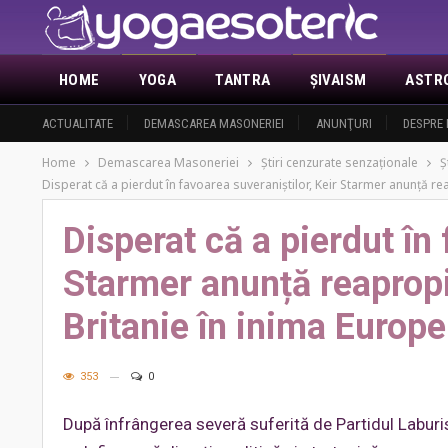
HOME
YOGA
TANTRA
ŞIVAISM
ASTR
ACTUALITATE
DEMASCAREA MASONERIEI
ANUNŢURI
DESPRE 
Home
Demascarea Masoneriei
Ştiri cenzurate senzaţionale
Ş
Disperat că a pierdut în favoarea suveraniștilor, Keir Starmer anunță 
Disperat că a pierdut în 
Starmer anunță reaprop
Britanie în inima Europe
353
0
După înfrângerea severă suferită de Partidul Laburist