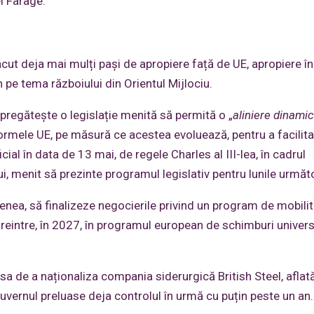
el Farage.
 făcut deja mai mulți pași de apropiere față de UE, apropiere î
 pe tema războiului din Orientul Mijlociu.
 pregătește o legislație menită să permită o „
aliniere dinami
normele UE, pe măsură ce acestea evoluează, pentru a facilita
al în data de 13 mai, de regele Charles al III-lea, în cadrul
lui, menit să prezinte programul legislativ pentru lunile următ
nea, să finalizeze negocierile privind un program de mobili
reintre, în 2027, în programul european de schimburi univers
 sa de a naționaliza compania siderurgică British Steel, aflată
uvernul preluase deja controlul în urmă cu puțin peste un an.