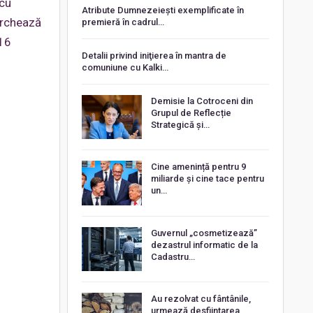
 cu
Atribute Dumnezeiești exemplificate în
marchează
premieră în cadrul…
016
Detalii privind iniţierea în mantra de
comuniune cu Kalki…
Demisie la Cotroceni din
Grupul de Reflecție
Strategică și…
Cine amenință pentru 9
miliarde și cine tace pentru
un…
Guvernul „cosmetizează”
dezastrul informatic de la
Cadastru…
Au rezolvat cu fântânile,
urmează desființarea