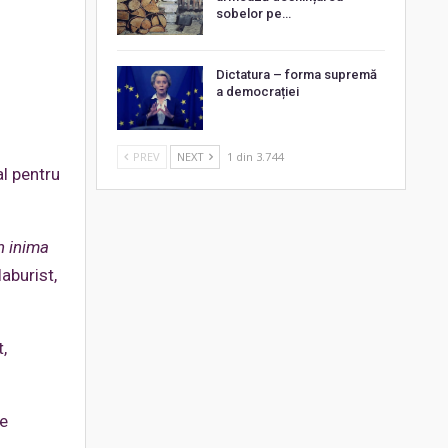
sobelor pe…
Dictatura – forma supremă
a democrației
a
PREV
NEXT
1 din 3.744
al pentru
n inima
laburist,
,
le