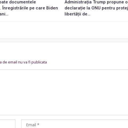
toate documentele
Administrația Trump propune o
”. Înregistrările pe care Biden
declarație la ONU pentru prote
 ani…
libertății de…
 de email nu va fi publicata