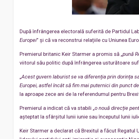
După înfrângerea electorală suferită de Partidul Lab
Europei
” și că va reconstrui relațiile cu Uniunea Eu
Premierul britanic Keir Starmer a promis să „
pună Re
viitorul său politic după înfrângerea usturătoare sufe
„
Acest guvern laburist se va diferenția prin dorința sa
Europei, astfel încât să fim mai puternici din punct d
la aproape zece ani de la referendumul pentru Brexi
Premierul a indicat că va stabili „
o nouă direcție pen
așteptat la sfârșitul lunii iunie sau începutul lunii iuli
Keir Starmer a declarat că Brexitul a făcut Regatul U