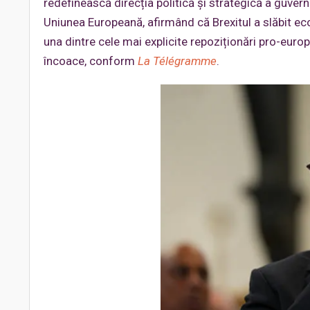
redefinească direcția politică și strategică a guvern
Uniunea Europeană, afirmând că Brexitul a slăbit eco
una dintre cele mai explicite repoziționări pro-eur
încoace, conform
La Télégramme
.