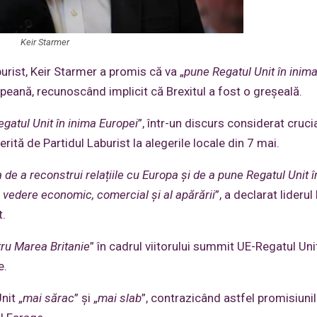
Keir Starmer
urist, Keir Starmer a promis că va „
pune Regatul Unit în inim
ropeană, recunoscând implicit că Brexitul a fost o greșeală.
gatul Unit în inima Europei
”, într-un discurs considerat cruci
rită de Partidul Laburist la alegerile locale din 7 mai.
 de a reconstrui relațiile cu Europa și de a pune Regatul Unit î
e vedere economic, comercial și al apărării
”, a declarat liderul 
t.
tru Marea Britanie
” în cadrul viitorului summit UE-Regatul Unit
e.
nit „
mai sărac
” și „
mai slab
”, contrazicând astfel promisiuni