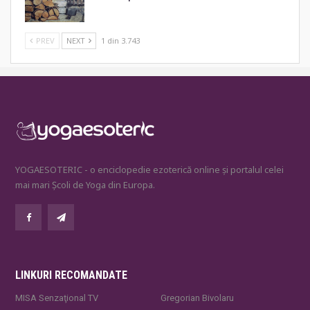
PREV
NEXT
1 din 3.743
YOGAESOTERIC - o enciclopedie ezoterică online și portalul celei
mai mari Școli de Yoga din Europa.
LINKURI RECOMANDATE
MISA Senzaţional TV
Gregorian Bivolaru