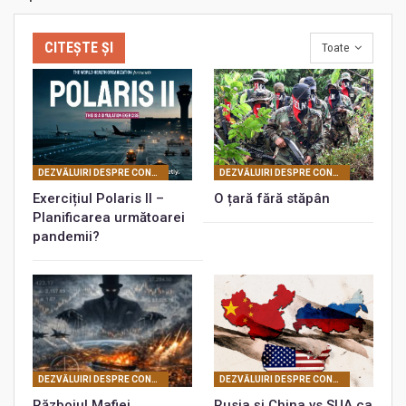
CITEȘTE ȘI
Toate
DEZVĂLUIRI DESPRE CONSPIRAŢIA UNIVERSALĂ PLANETARĂ
DEZVĂLUIRI DESPRE CONSPIRAŢIA UNIVERSALĂ PLANETARĂ
Exercițiul Polaris II –
O țară fără stăpân
Planificarea următoarei
pandemii?
DEZVĂLUIRI DESPRE CONSPIRAŢIA UNIVERSALĂ PLANETARĂ
DEZVĂLUIRI DESPRE CONSPIRAŢIA UNIVERSALĂ PLANETARĂ
Războiul Mafiei
Rusia și China vs SUA ca