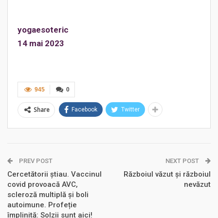
yogaesoteric
14 mai 2023
945
0
Share
Facebook
Twitter
PREV POST
NEXT POST
Cercetătorii știau. Vaccinul
Războiul văzut și războiul
covid provoacă AVC,
nevăzut
scleroză multiplă și boli
autoimune. Profeție
împlinită: Solzii sunt aici!