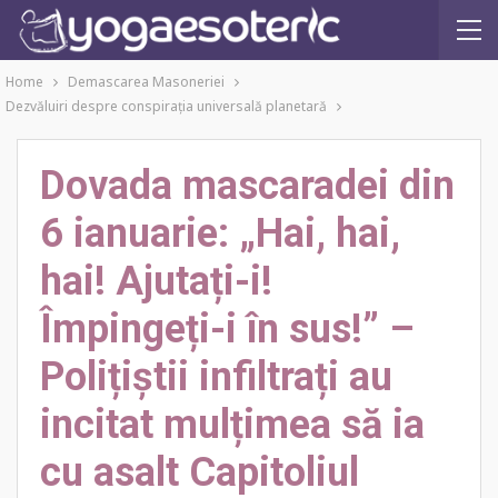
Home
Demascarea Masoneriei
Dezvăluiri despre conspiraţia universală planetară
Dovada mascaradei din
6 ianuarie: „Hai, hai,
hai! Ajutați-i!
Împingeți-i în sus!” –
Polițiștii infiltrați au
incitat mulțimea să ia
cu asalt Capitoliul