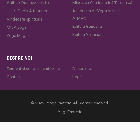
AtributeDumnezeiesti.ro
Mișcarea Charismatică Teofanică
Godly Attributes
Academia de Yoga online
ATMAN
Vindecare spirituală
Editura Ganesha
MISA.yoga
Editura Venusiana
Yoga Magazin
DESPRE NOI
Termeni și condiții de utilizare
Despre noi
Contact
Login
© 2026 - YogaEsoteric. All Rights Reserved.
YogaEsoteric