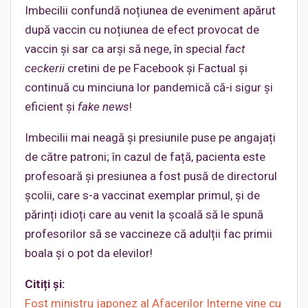
Imbecilii confundă noțiunea de eveniment apărut
după vaccin cu noțiunea de efect provocat de
vaccin și sar ca arși să nege, în special
fact
ceckerii
cretini de pe Facebook și Factual și
continuă cu minciuna lor pandemică că-i sigur și
eficient și
fake news
!
Imbecilii mai neagă și presiunile puse pe angajați
de către patroni; în cazul de față, pacienta este
profesoară și presiunea a fost pusă de directorul
școlii, care s-a vaccinat exemplar primul, și de
părinți idioți care au venit la școală să le spună
profesorilor să se vaccineze că adulții fac primii
boala și o pot da elevilor!
Citiți și:
Fost ministru japonez al Afacerilor Interne vine cu