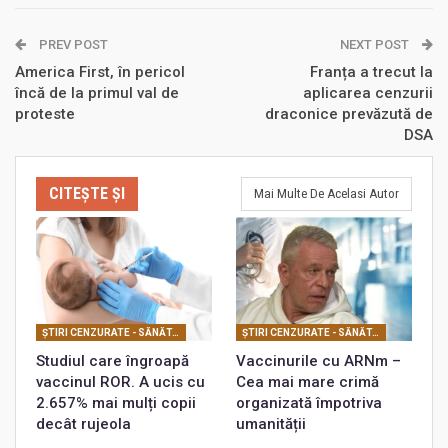
PREV POST
NEXT POST
America First, în pericol
Franța a trecut la
încă de la primul val de
aplicarea cenzurii
proteste
draconice prevăzută de
DSA
CITEȘTE ȘI
Mai Multe De Acelasi Autor
ŞTIRI CENZURATE - SĂNĂTATE
ŞTIRI CENZURATE - SĂNĂTATE
Studiul care îngroapă
Vaccinurile cu ARNm –
vaccinul ROR. A ucis cu
Cea mai mare crimă
2.657% mai mulți copii
organizată împotriva
decât rujeola
umanității