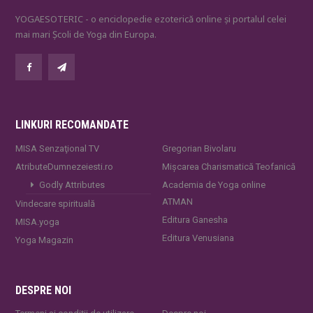
YOGAESOTERIC - o enciclopedie ezoterică online și portalul celei
mai mari Școli de Yoga din Europa.
LINKURI RECOMANDATE
MISA Senzaţional TV
Gregorian Bivolaru
AtributeDumnezeiesti.ro
Mișcarea Charismatică Teofanică
Godly Attributes
Academia de Yoga online
ATMAN
Vindecare spirituală
Editura Ganesha
MISA.yoga
Editura Venusiana
Yoga Magazin
DESPRE NOI