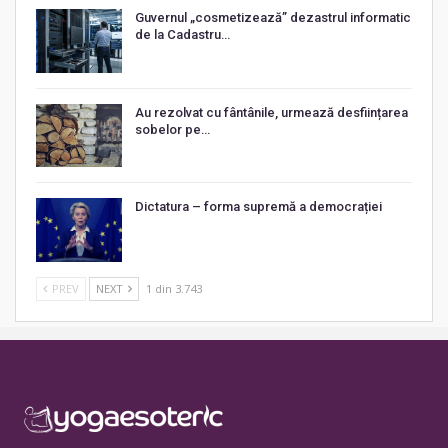
Guvernul „cosmetizează” dezastrul informatic
de la Cadastru…
Au rezolvat cu fântânile, urmează desființarea
sobelor pe…
Dictatura – forma supremă a democrației
PREV
NEXT
1 din 3.743