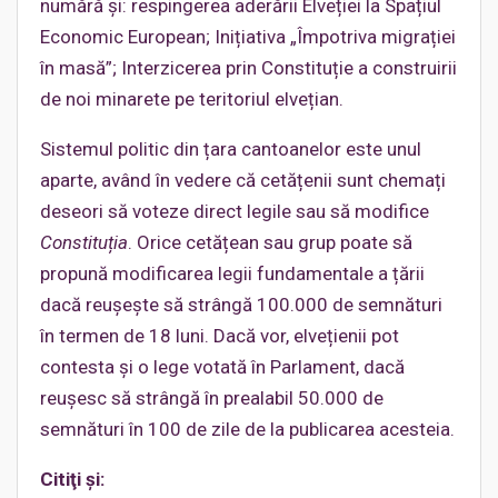
numără și: respingerea aderării Elveției la Spațiul
Economic European; Inițiativa „Împotriva migrației
în masă”; Interzicerea prin Constituție a construirii
de noi minarete pe teritoriul elvețian.
Sistemul politic din țara cantoanelor este unul
aparte, având în vedere că cetățenii sunt chemați
deseori să voteze direct legile sau să modifice
Constituția
. Orice cetățean sau grup poate să
propună modificarea legii fundamentale a țării
dacă reușește să strângă 100.000 de semnături
în termen de 18 luni. Dacă vor, elvețienii pot
contesta și o lege votată în Parlament, dacă
reușesc să strângă în prealabil 50.000 de
semnături în 100 de zile de la publicarea acesteia.
Citiţi şi: