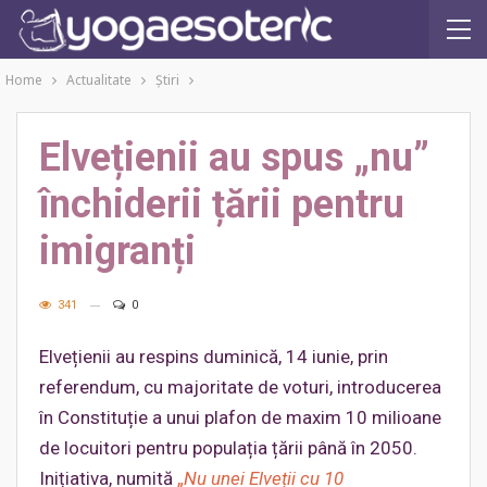
Home
Actualitate
Ştiri
Elvețienii au spus „nu”
închiderii țării pentru
imigranți
341
0
Elvețienii au respins duminică, 14 iunie, prin
referendum, cu majoritate de voturi, introducerea
în Constituție a unui plafon de maxim 10 milioane
de locuitori pentru populația țării până în 2050.
Inițiativa, numită
„
Nu unei Elveții cu 10