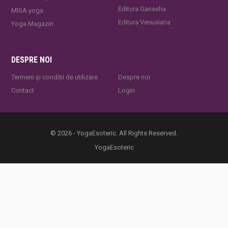
Editura Ganesha
MISA.yoga
Editura Venusiana
Yoga Magazin
DESPRE NOI
Termeni și condiții de utilizare
Despre noi
Contact
Login
© 2026 - YogaEsoteric. All Rights Reserved.
YogaEsoteric