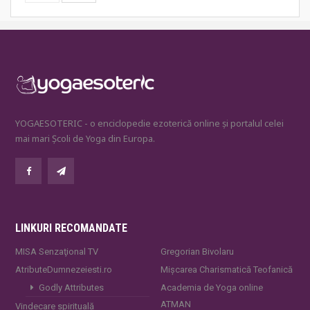
YOGAESOTERIC - o enciclopedie ezoterică online și portalul celei
mai mari Școli de Yoga din Europa.
LINKURI RECOMANDATE
MISA Senzaţional TV
Gregorian Bivolaru
AtributeDumnezeiesti.ro
Mișcarea Charismatică Teofanică
Godly Attributes
Academia de Yoga online
ATMAN
Vindecare spirituală