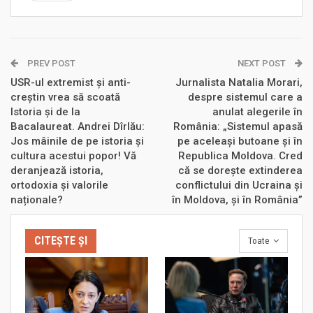
PREV POST
NEXT POST
USR-ul extremist și anti-
Jurnalista Natalia Morari,
creștin vrea să scoată
despre sistemul care a
Istoria și de la
anulat alegerile în
Bacalaureat. Andrei Dîrlău:
România: „Sistemul apasă
Jos mâinile de pe istoria și
pe aceleași butoane și în
cultura acestui popor! Vă
Republica Moldova. Cred
deranjează istoria,
că se dorește extinderea
ortodoxia și valorile
conflictului din Ucraina și
naționale?
în Moldova, și în România”
CITEȘTE ȘI
Toate