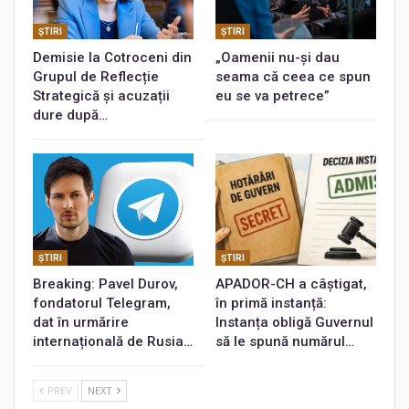
ŞTIRI
ŞTIRI
Demisie la Cotroceni din
„Oamenii nu-și dau
Grupul de Reflecție
seama că ceea ce spun
Strategică și acuzații
eu se va petrece”
dure după…
ŞTIRI
ŞTIRI
Breaking: Pavel Durov,
APADOR-CH a câștigat,
fondatorul Telegram,
în primă instanță:
dat în urmărire
Instanța obligă Guvernul
internațională de Rusia…
să le spună numărul…
PREV
NEXT