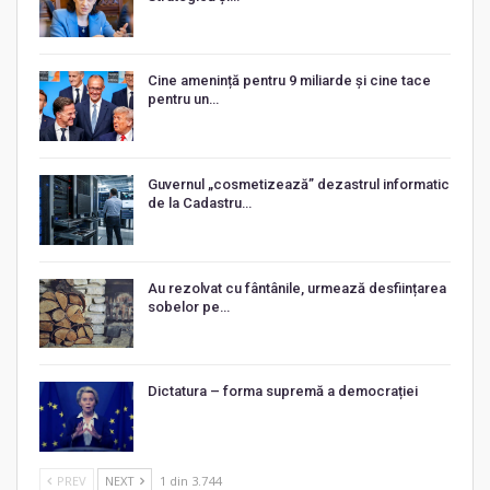
Cine amenință pentru 9 miliarde și cine tace
pentru un…
Guvernul „cosmetizează” dezastrul informatic
de la Cadastru…
Au rezolvat cu fântânile, urmează desființarea
sobelor pe…
Dictatura – forma supremă a democrației
PREV
NEXT
1 din 3.744