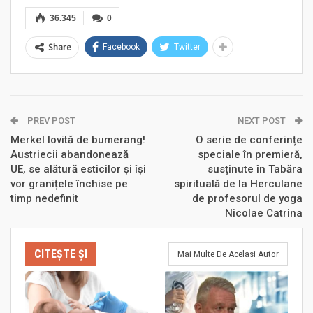
36.345
0
Share
Facebook
Twitter
PREV POST
NEXT POST
Merkel lovită de bumerang!
O serie de conferințe
Austriecii abandonează
speciale în premieră,
UE, se alătură esticilor şi îşi
susținute în Tabăra
vor granițele închise pe
spirituală de la Herculane
timp nedefinit
de profesorul de yoga
Nicolae Catrina
CITEȘTE ȘI
Mai Multe De Acelasi Autor