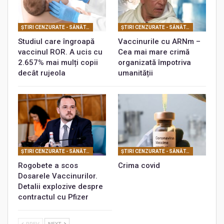
ŞTIRI CENZURATE - SĂNĂTATE
ŞTIRI CENZURATE - SĂNĂTATE
Studiul care îngroapă
Vaccinurile cu ARNm –
vaccinul ROR. A ucis cu
Cea mai mare crimă
2.657% mai mulți copii
organizată împotriva
decât rujeola
umanității
ŞTIRI CENZURATE - SĂNĂTATE
ŞTIRI CENZURATE - SĂNĂTATE
Rogobete a scos
Crima covid
Dosarele Vaccinurilor.
Detalii explozive despre
contractul cu Pfizer
PREV
NEXT