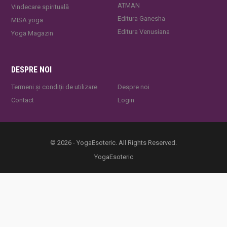
ATMAN
Vindecare spirituală
Editura Ganesha
MISA.yoga
Editura Venusiana
Yoga Magazin
DESPRE NOI
Termeni și condiții de utilizare
Despre noi
Contact
Login
© 2026 - YogaEsoteric. All Rights Reserved.
YogaEsoteric