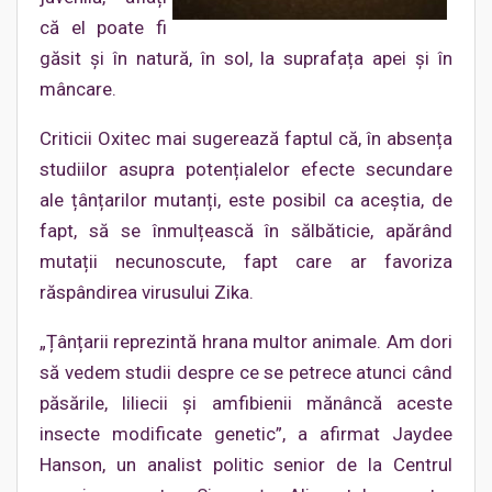
că el poate fi
găsit și în natură, în sol, la suprafața apei și în
mâncare.
Criticii Oxitec mai sugerează faptul că, în absența
studiilor asupra potențialelor efecte secundare
ale țânțarilor mutanți, este posibil ca aceștia, de
fapt, să se înmulțească în sălbăticie, apărând
mutații necunoscute, fapt care ar favoriza
răspândirea virusului Zika.
„Țânțarii reprezintă hrana multor animale. Am dori
să vedem studii despre ce se petrece atunci când
păsările, liliecii și amfibienii mănâncă aceste
insecte modificate genetic”, a afirmat Jaydee
Hanson, un analist politic senior de la Centrul