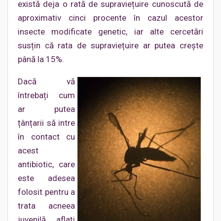
există deja o rată de supraviețuire cunoscută de
aproximativ cinci procente în cazul acestor
insecte modificate genetic, iar alte cercetări
susțin că rata de supraviețuire ar putea crește
până la 15%.
Dacă vă
întrebați cum
ar putea
țânțarii să intre
în contact cu
acest
antibiotic, care
este adesea
folosit pentru a
trata acneea
juvenilă, aflați