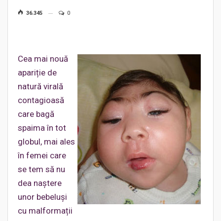
36.345
0
Cea mai nouă
apariție de
natură virală
contagioasă
care bagă
spaima în tot
globul, mai ales
în femei care
se tem să nu
dea naștere
unor bebeluși
cu malformații