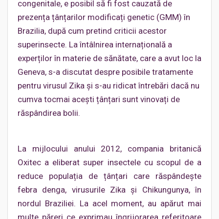
congenitale, e posibil să fi fost cauzată de
prezența țânțarilor modificați genetic (GMM) în
Brazilia, după cum pretind criticii acestor
superinsecte. La întâlnirea internațională a
experților în materie de sănătate, care a avut loc la
Geneva, s-a discutat despre posibile tratamente
pentru virusul Zika și s-au ridicat întrebări dacă nu
cumva tocmai acești țânțari sunt vinovați de
răspândirea bolii.
La mijlocului anului 2012, compania britanică
Oxitec a eliberat super insectele cu scopul de a
reduce populația de țânțari care răspândește
febra denga, virusurile Zika și Chikungunya, în
nordul Braziliei. La acel moment, au apărut mai
multe păreri ce exprimau îngrijorarea referitoare