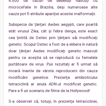
4.000 de cazuri de bebeluși născuți cu
microcefalie în Brazilia, deși numeroase alte
cauze pot fi atribute apariției acestei malformații.
Subspecia de țânțari Aedes aegypti, care poartă
atât virusul Zika, cât și febra denga, este exact
cea țintită de Oxitec prin țânțarii săi modificați
genetic. Scopul Oxitec a fost de a elibera în natură
doar țânțari Aedes modificați genetic masculi
pentru ca aceștia să se reproducă cu femelele
purtătoare de virus. Puii rezultați ar fi urmat să
moară înainte de vârsta reproducerii din cauza
modificării genetice. Prezența antibioticului
tetraciclină ar anula ADN-ul modificat genetic.
Pare a fi un scenariu de filme de la Hollywood!
S-a observat că, totuși, în prezența tetraciclinei,