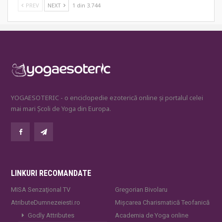
PREV
NEXT
1 din 3.744
YOGAESOTERIC - o enciclopedie ezoterică online și portalul celei
mai mari Școli de Yoga din Europa.
LINKURI RECOMANDATE
MISA Senzaţional TV
Gregorian Bivolaru
AtributeDumnezeiesti.ro
Mișcarea Charismatică Teofanică
Godly Attributes
Academia de Yoga online