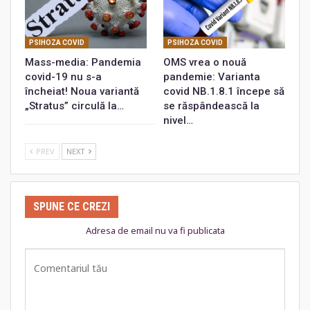
PSIHOZA COVID
PSIHOZA COVID
Mass-media: Pandemia
OMS vrea o nouă
covid-19 nu s-a
pandemie: Varianta
încheiat! Noua variantă
covid NB.1.8.1 începe să
„Stratus” circulă la…
se răspândească la
nivel…
PREV
NEXT
SPUNE CE CREZI
Adresa de email nu va fi publicata