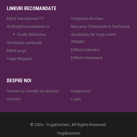
LINKURI RECOMANDATE
MISA Senzaţional TV
Gregorian Bivolaru
AtributeDumnezeiesti.ro
Mișcarea Charismatică Teofanică
Godly Attributes
Academia de Yoga online
ATMAN
Vindecare spirituală
Editura Ganesha
MISA.yoga
Editura Venusiana
Yoga Magazin
DESPRE NOI
Termeni și condiții de utilizare
Despre noi
Contact
Login
© 2026 - YogaEsoteric. All Rights Reserved.
YogaEsoteric