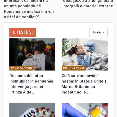
interesant că nimeni nu
Ceaușescu a anunțat plata
anunță populația că
integrală a datoriei externe
România se implică într-un
astfel de conflict?”
CITEȘTE ȘI
Toate
PSIHOZA COVID
PSIHOZA COVID
Responsabilitatea
Cică iar vine covidu’
instituțiilor în pandemie.
nașpa: În Statele Unite și
Intervenția juristei
Marea Britanie au
Frunză Aida…
început noile…