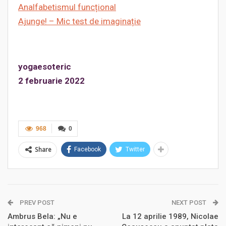
Analfabetismul funcțional
Ajunge! – Mic test de imaginație
yogaesoteric
2 februarie 2022
968
0
Share
Facebook
Twitter
PREV POST
NEXT POST
Ambrus Bela: „Nu e
La 12 aprilie 1989, Nicolae