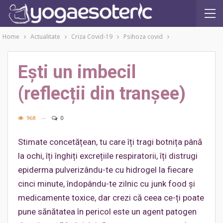
Home
Actualitate
Criza Covid-19
Psihoza covid
Ești un imbecil
(reflecții din tranșee)
968
0
Stimate concetățean, tu care îți tragi botnița până
la ochi, îți înghiți excrețiile respiratorii, îți distrugi
epiderma pulverizându-te cu hidrogel la fiecare
cinci minute, îndopându-te zilnic cu junk food și
medicamente toxice, dar crezi că ceea ce-ți poate
pune sănătatea în pericol este un agent patogen