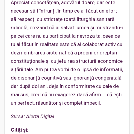
Apreciat concetățean, adevărul doare, dar este
necesar să-l înfrunți, în timp ce ai făcut un efort
să respecți cu strictețe toată liturghia sanitară
ridicolă, crezând că ai salvat lumea și mustrându-i
pe cei care nu au participat la nevroza ta, ceea ce
tu ai făcut în realitate este că ai colaborat activ cu
dezmembrarea sistematică a propriilor drepturi
constituționale și cu jefuirea structurii economice
a țării tale. Am putea vorbi de o lipsă de informații,
de disonanță cognitivă sau ignoranță congenitală,
dar după doi ani, deja în conformitate cu cele de
mai sus, cred că nu exagerez dacă afirm … că ești
un perfect, răsunător și complet imbecil.
Sursa: Alerta Digital
Citiți și: