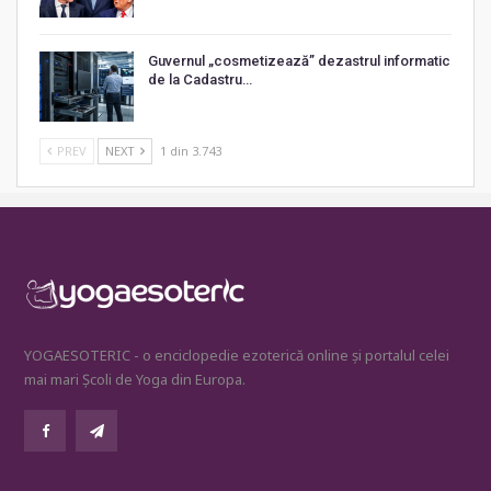
Guvernul „cosmetizează” dezastrul informatic
de la Cadastru…
PREV
NEXT
1 din 3.743
YOGAESOTERIC - o enciclopedie ezoterică online și portalul celei
mai mari Școli de Yoga din Europa.