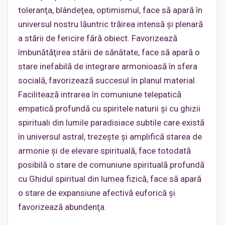
toleranţa, blândeţea, optimismul, face să apară în
universul nostru lăuntric trăirea intensă şi plenară
a stării de fericire fără obiect. Favorizează
îmbunătăţirea stării de sănătate, face să apară o
stare inefabilă de integrare armonioasă în sfera
socială, favorizează succesul în planul material.
Facilitează intrarea în comuniune telepatică
empatică profundă cu spiritele naturii şi cu ghizii
spirituali din lumile paradisiace subtile care există
în universul astral, trezeşte şi amplifică starea de
armonie şi de elevare spirituală, face totodată
posibilă o stare de comuniune spirituală profundă
cu Ghidul spiritual din lumea fizică, face să apară
o stare de expansiune afectivă euforică şi
favorizează abundenţa.