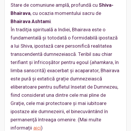
Stare de comuniune amplă, profundă cu
Shiva-
Bhairava
, cu ocazia momentului sacru de
Bhairava Ashtami
.
În tradiţia spirituală a Indiei, Bhairava este o
fundamentală şi totodată o formidabilă ipostază
a lui Shiva, ipostază care personifică realitatea
transcendentă dumnezeiască. Teribil sau chiar
terifiant și înfricoșător pentru egoul (
ahamkara
, în
limba sanscrită) exacerbat și acaparator, Bhairava
este pură și extatică grație dumnezeiască
eliberatoare pentru sufletul însetat de Dumnezeu,
fiind considerat una dintre cele mai pline de
Graţie, cele mai protectoare şi mai iubitoare
ipostaze ale dumnezeirii, el binecuvântând în
permanenţă întreaga omenire. (Mai multe
informații
aici
)