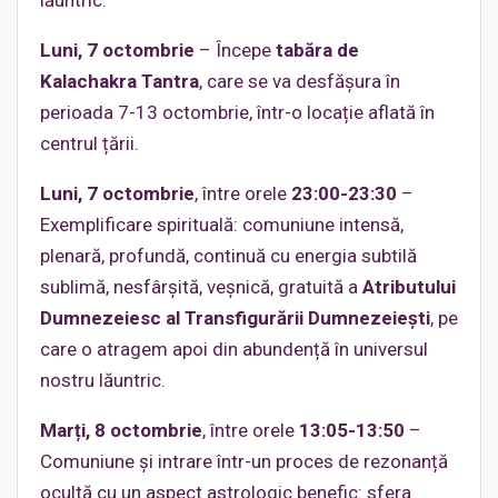
Luni, 7 octombrie
– Începe
tabăra de
Kalachakra Tantra
, care se va desfășura în
perioada 7-13 octombrie, într-o locație aflată în
centrul țării.
Luni, 7 octombrie
, între orele
23:00-23:30
–
Exemplificare spirituală: comuniune intensă,
plenară, profundă, continuă cu energia subtilă
sublimă, nesfârșită, veșnică, gratuită a
Atributului
Dumnezeiesc al Transfigurării Dumnezeiești
, pe
care o atragem apoi din abundență în universul
nostru lăuntric.
Marți, 8 octombrie
, între orele
13:05-13:50
–
Comuniune și intrare într-un proces de rezonanță
ocultă cu un aspect astrologic benefic: sfera