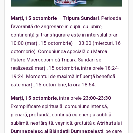
Marți, 15 octombrie
–
Tripura Sundari
. Perioada
favorabilă de angrenare în cuplu cu iubire,
continenţă şi transfigurare este în intervalul orar
10:00 (marți, 15 octombrie) – 03:00 (miercuri, 16
octombrie). Comuniunea specială cu Marea
Putere Macrocosmică Tripura Sundari se
realizează marți, 15 octombrie, între orele 18:24-
19:24. Momentul de maximă influență benefică
este marți, 15 octombrie, la ora 18:54.
Marți, 15 octombrie
, între orele
23:00-23:30
–
Exemplificare spirituală: comuniune intensă,
plenară, profundă, continuă cu energia subtilă
sublimă, nesfârșită, veșnică, gratuită a
Atributului
Dumnezeiesc al Blândeții Dumnezeiești
, pe care