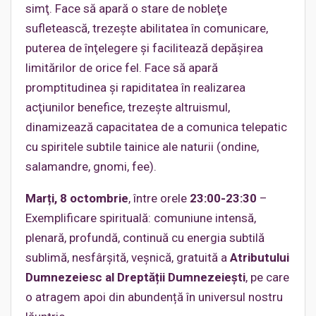
simţ. Face să apară o stare de nobleţe
sufletească, trezeşte abilitatea în comunicare,
puterea de înţelegere şi facilitează depăşirea
limitărilor de orice fel. Face să apară
promptitudinea şi rapiditatea în realizarea
acţiunilor benefice, trezeşte altruismul,
dinamizează capacitatea de a comunica telepatic
cu spiritele subtile tainice ale naturii (ondine,
salamandre, gnomi, fee).
Marți, 8 octombrie
, între orele
23:00-23:30
–
Exemplificare spirituală: comuniune intensă,
plenară, profundă, continuă cu energia subtilă
sublimă, nesfârșită, veșnică, gratuită a
Atributului
Dumnezeiesc al Dreptății Dumnezeiești
, pe care
o atragem apoi din abundență în universul nostru