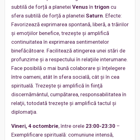
subtilă de forță a planetei
Venus
în
trigon
cu
sfera subtilă de forță a planetei
Saturn
. Efecte:
Favorizează exprimarea spontană, liberă, a trăirilor
şi emoţiilor benefice, trezeşte şi amplifică
continuitatea în exprimarea sentimentelor
binefăcătoare. Facilitează atingerea unei stări de
profunzime şi a respectului în relaţiile interumane.
Face posibilă o mai bună colaborare şi înţelegere
între oameni, atât în sfera socială, cât şi în cea
spirituală. Trezeşte şi amplifică în fiinţă
discernământul, cumpătarea, responsabilitatea în
relaţii, totodată trezeşte şi amplifică tactul şi
diplomaţia.
Vineri, 4 octombrie
, între orele
23:00-23:30
–
Exemplificare spirituală: comuniune intensă,