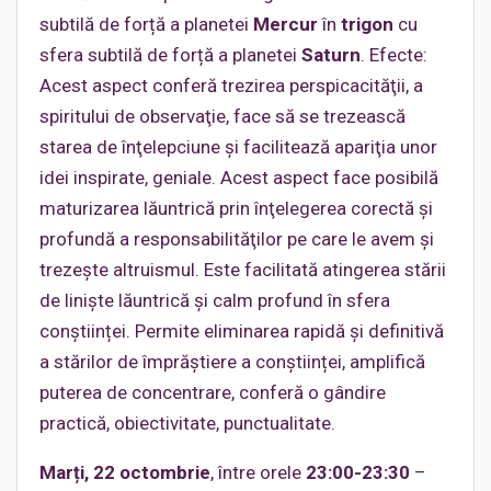
subtilă de forță a planetei
Mercur
în
trigon
cu
sfera subtilă de forță a planetei
Saturn
. Efecte:
Acest aspect conferă trezirea perspicacităţii, a
spiritului de observaţie, face să se trezească
starea de înţelepciune şi facilitează apariţia unor
idei inspirate, geniale. Acest aspect face posibilă
maturizarea lăuntrică prin înţelegerea corectă şi
profundă a responsabilităţilor pe care le avem şi
trezeşte altruismul. Este facilitată atingerea stării
de linişte lăuntrică şi calm profund în sfera
conștiinței. Permite eliminarea rapidă şi definitivă
a stărilor de împrăştiere a conștiinței, amplifică
puterea de concentrare, conferă o gândire
practică, obiectivitate, punctualitate.
Marți, 22 octombrie
, între orele
23:00-23:30
–