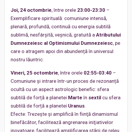
Joi, 24 octombrie
, între orele
23:00-23:30
–
Exemplificare spirituală: comuniune intensă,
plenară, profundă, continuă cu energia subtilă
sublimă, nesfârșită, veșnică, gratuită a
Atributului
Dumnezeiesc al Optimismului Dumnezeiesc
, pe
care o atragem apoi din abundență în universul
nostru lăuntric.
Vineri, 25 octombrie
, între orele
02:55-03:40
–
Comuniune și intrare într-un proces de rezonanță
ocultă cu un aspect astrologic benefic: sfera
subtilă de forță a planetei
Marte
în
sextil
cu sfera
subtilă de forță a planetei
Uranus
.
Efecte: Trezeşte şi amplifică în fiinţă dinamismul
binefăcător, facilitează angrenarea iniţiativelor
inovatoare, facilitează amplificarea stării de releu