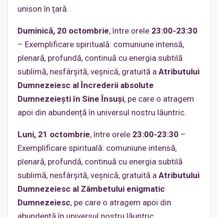
unison în ţară.
Duminică, 20 octombrie
, între orele
23:00-23:30
– Exemplificare spirituală: comuniune intensă,
plenară, profundă, continuă cu energia subtilă
sublimă, nesfârșită, veșnică, gratuită a
Atributului
Dumnezeiesc al Încrederii absolute
Dumnezeiești în Sine Însuşi
, pe care o atragem
apoi din abundență în universul nostru lăuntric.
Luni, 21 octombrie
, între orele
23:00-23:30
–
Exemplificare spirituală: comuniune intensă,
plenară, profundă, continuă cu energia subtilă
sublimă, nesfârșită, veșnică, gratuită a
Atributului
Dumnezeiesc al Zâmbetului enigmatic
Dumnezeiesc
, pe care o atragem apoi din
abundență în universul nostru lăuntric.