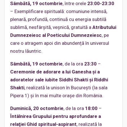
Sâmbătă, 19 octombrie
, între orele
23:00-23:30
– Exemplificare spirituală: comuniune intensă,
plenară, profundă, continuă cu energia subtilă
sublimă, nesfârșită, veșnică, gratuită a
Atributului
Dumnezeiesc al Poeticului Dumnezeiesc
, pe
care o atragem apoi din abundență în universul
nostru lăuntric.
Sâmbătă, 19 octombrie
, de la ora
23:30
–
Ceremonie de adorare a lui Ganesha și a
adoratelor sale iubite Siddhi Shakti și Riddhi
Shakti
, realizată la unison în București (la sala
Pipera 1) și în mai multe orașe din România.
Duminică, 20 octo
mbrie
, de la ora
18:00
–
Întâlnirea Grupului pentru aprofundare a
relaţiei Ghid spiritual-aspirant
, realizată la