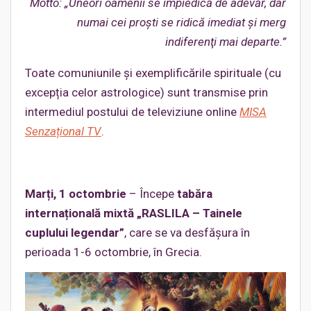
Motto: „Uneori oamenii se împiedică de adevăr, dar
numai cei proşti se ridică imediat şi merg
indiferenţi mai departe.”
Toate comuniunile și exemplificările spirituale (cu
excepția celor astrologice) sunt transmise prin
intermediul postului de televiziune online
MISA
Senzațional TV
.
Marți, 1 octombrie
– Începe
tabăra
internațională mixtă „RASLILA – Tainele
cuplului legendar”
, care se va desfășura în
perioada 1-6 octombrie, în Grecia.