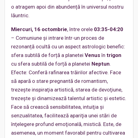
o atragem apoi din abundență în universul nostru
lăuntric.
Miercuri, 16 octombrie
, între orele
03:35-04:20
– Comuniune și intrare într-un proces de
rezonanță ocultă cu un aspect astrologic benefic:
sfera subtilă de forță a planetei
Venus
în
trigon
cu sfera subtilă de forță a planetei
Neptun
.
Efecte: Conferă rafinarea trăirilor afective. Face
să apară o stare pregnantă de romantism,
trezeşte inspiraţia artistică, starea de devoţiune,
trezeşte şi dinamizează talentul artistic şi estetic.
Face să crească sensibilitatea, intuiţia şi
senzualitatea, facilitează apariţia unei stări de
înţelegere profund emoţională, mistică. Este, de
asemenea, un moment favorabil pentru cultivarea