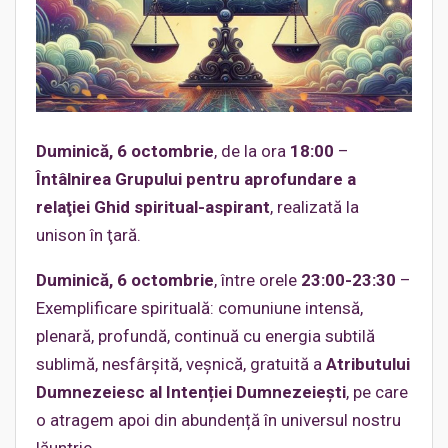
Duminică, 6 octo
mbrie
, de la ora
18:00
–
Întâlnirea
Grupului pentru aprofundare a
relaţiei Ghid spiritual-aspirant
, realizată la
unison în ţară.
Duminică, 6 octombrie
, între orele
23:00-23:30
–
Exemplificare spirituală: comuniune intensă,
plenară, profundă, continuă cu energia subtilă
sublimă, nesfârșită, veșnică, gratuită a
Atributului
Dumnezeiesc al Intenției Dumnezeiești
, pe care
o atragem apoi din abundență în universul nostru
lăuntric.