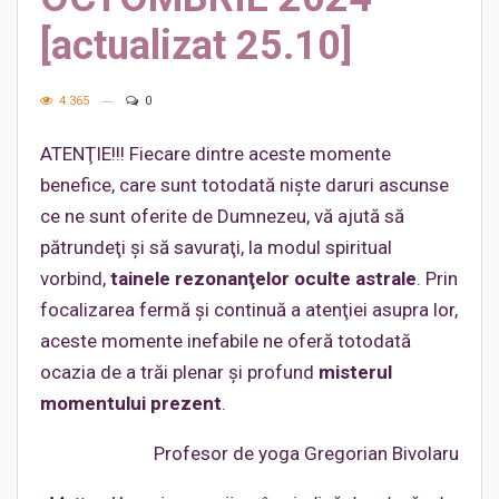
[actualizat 25.10]
4.365
0
ATENŢIE!!! Fiecare dintre aceste momente
benefice, care sunt totodată nişte daruri ascunse
ce ne sunt oferite de Dumnezeu, vă ajută să
pătrundeţi şi să savuraţi, la modul spiritual
vorbind,
tainele rezonanţelor oculte astrale
. Prin
focalizarea fermă şi continuă a atenţiei asupra lor,
aceste momente inefabile ne oferă totodată
ocazia de a trăi plenar şi profund
misterul
momentului prezent
.
Profesor de yoga Gregorian Bivolaru