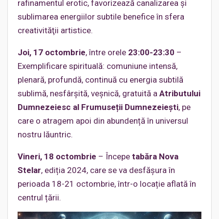
rafinamentul erotic, favorizează canalizarea şi
sublimarea energiilor subtile benefice în sfera
creativităţii artistice.
Joi, 17 octombrie
, între orele
23:00-23:30
–
Exemplificare spirituală: comuniune intensă,
plenară, profundă, continuă cu energia subtilă
sublimă, nesfârșită, veșnică, gratuită a
Atributului
Dumnezeiesc al Frumuseții Dumnezeiești
, pe
care o atragem apoi din abundență în universul
nostru lăuntric.
Vineri, 18 octombrie
– Începe
tabăra Nova
Stelar
, ediția 2024, care se va desfășura în
perioada 18-21 octombrie, într-o locație aflată în
centrul țării.