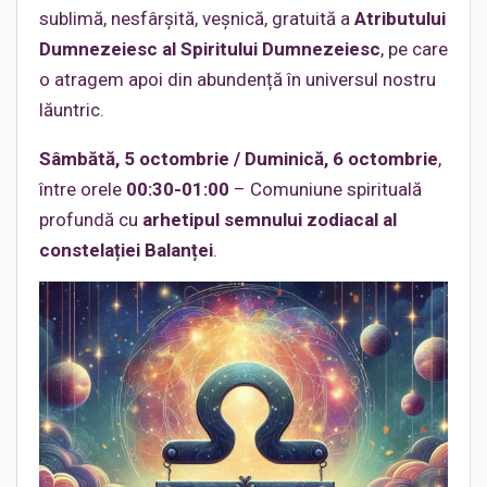
sublimă, nesfârșită, veșnică, gratuită a
Atributului
Dumnezeiesc al Spiritului Dumnezeiesc
, pe care
o atragem apoi din abundență în universul nostru
lăuntric.
Sâmbătă, 5 octombrie / Duminică, 6 octombrie
,
între orele
00:30-01:00
– Comuniune spirituală
profundă cu
arhetipul semnului zodiacal al
constelației Balanței
.