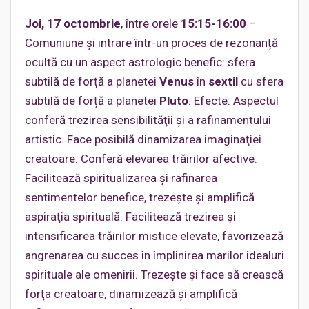
Joi, 17 octombrie
, între orele
15:15-16:00
–
Comuniune și intrare într-un proces de rezonanță
ocultă cu un aspect astrologic benefic: sfera
subtilă de forță a planetei
Venus
în
sextil
cu sfera
subtilă de forță a planetei
Pluto
. Efecte: Aspectul
conferă trezirea sensibilităţii şi a rafinamentului
artistic. Face posibilă dinamizarea imaginaţiei
creatoare. Conferă elevarea trăirilor afective.
Facilitează spiritualizarea şi rafinarea
sentimentelor benefice, trezeşte şi amplifică
aspiraţia spirituală. Facilitează trezirea şi
intensificarea trăirilor mistice elevate, favorizează
angrenarea cu succes în împlinirea marilor idealuri
spirituale ale omenirii. Trezeşte şi face să crească
forţa creatoare, dinamizează şi amplifică