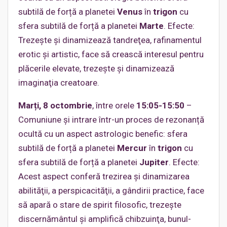
subtilă de forță a planetei
Venus
în
trigon
cu
sfera subtilă de forță a planetei
Marte
. Efecte:
Trezeşte şi dinamizează tandreţea, rafinamentul
erotic şi artistic, face să crească interesul pentru
plăcerile elevate, trezeşte şi dinamizează
imaginaţia creatoare.
Marți, 8 octombrie
, între orele
15:05-15:50
–
Comuniune și intrare într-un proces de rezonanță
ocultă cu un aspect astrologic benefic: sfera
subtilă de forță a planetei
Mercur
în
trigon
cu
sfera subtilă de forță a planetei
Jupiter
. Efecte:
Acest aspect conferă trezirea şi dinamizarea
abilităţii, a perspicacităţii, a gândirii practice, face
să apară o stare de spirit filosofic, trezeşte
discernământul şi amplifică chibzuinţa, bunul-