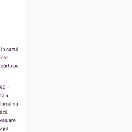
 în cazul
ecte
epărta pe
990 –
tă a
 largă ca
tică
evaluare
ajul