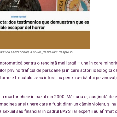
atică senzațională a noilor „dezvăluiri” despre V.L.
ptomatică pentru o tendință mai largă – una în care minorit
gilor privind traficul de persoane și în care actori ideologici 
omele trecutului s-au întors, nu pentru a-i bântui pe vinovați,
 un martor cheie în cazul din 2000. Mărturia ei, susținută de e
aginea unei tinere care a fugit dintr-un cămin violent, și nu
z sexual sau financiar în cadrul BAYS, iar experții au afirmat 