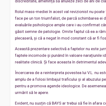
discreditate, amenință să anuleze zeci de ani de clar
Rolul mass-mediei în acest val revizionist nu poate f
face pe un ton triumfalist, de parcă schimbarea ei de
evaluările psihologice ample care i-au confirmat c
găsit semne de patologie. Omite faptul că ea a răma
plecaseră, și că a negat în mod constant că ar fi fos
Această prezentare selectivă a faptelor nu este jur
faptele incomode și punând în valoare narațiunile i
realitate clinică. Și face aceasta în detrimentul adev
Încercarea de a reinterpreta povestea lui V.L. nu est
amplu de a folosi limbajul traficului și al abuzului p
pentru a promova agende ideologice. De asemenea, s
urmărit să le apere.
Evident, nu susțin că BAYS ar trebui să fie în afara 