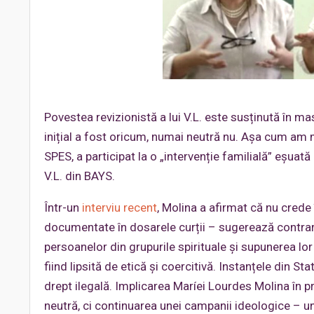
Povestea revizionistă a lui V.L. este susținută în m
inițial a fost oricum, numai neutră nu. Așa cum am me
SPES, a participat la o „intervenție familială” eșuat
V.L. din BAYS.
Într-un
interviu recent
, Molina a afirmat că nu crede
documentate în dosarele curții – sugerează contrar
persoanelor din grupurile spirituale și supunerea lo
fiind lipsită de etică și coercitivă. Instanțele din 
drept ilegală. Implicarea Maríei Lourdes Molina în pr
neutră, ci continuarea unei campanii ideologice – u