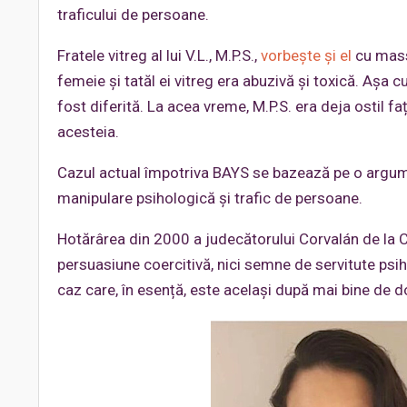
traficului de persoane.
Fratele vitreg al lui V.L., M.P.S.,
vorbește și el
cu mass-
femeie și tatăl ei vitreg era abuzivă și toxică. Așa 
fost diferită. La acea vreme, M.P.S. era deja ostil 
acesteia.
Cazul actual împotriva BAYS se bazează pe o argume
manipulare psihologică și trafic de persoane.
Hotărârea din 2000 a judecătorului Corvalán de la C
persuasiune coercitivă, nici semne de servitute psih
caz care, în esență, este același după mai bine de do