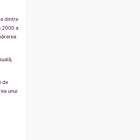
a dintre
în 2000 a
apărarea
xuală,
i de
rea unui