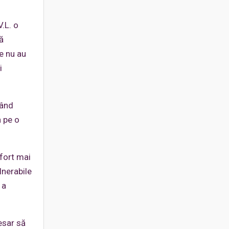
V.L. o
ă
e nu au
i
gând
a pe o
efort mai
lnerabile
 a
esar să