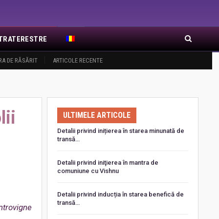
EXTRATERESTRE
RA DE RĂSĂRIT
ARTICOLE RECENTE
ii
ULTIMELE ARTICOLE
Detalii privind inițierea în starea minunată de
transă…
Detalii privind iniţierea în mantra de
comuniune cu Vishnu
Detalii privind inducția în starea benefică de
transă…
ntrovigne