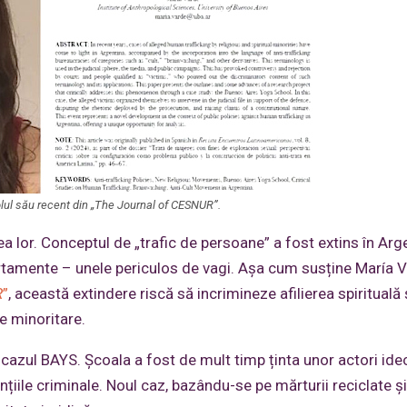
olul său recent din „The Journal of CESNUR”.
a lor. Conceptul de „trafic de persoane” a fost extins în Arge
tamente – unele periculos de vagi. Așa cum susține María 
R
”
, această extindere riscă să incrimineze afilierea spirituală 
se minoritare.
cazul BAYS. Școala a fost de mult timp ținta unor actori ide
iile criminale. Noul caz, bazându-se pe mărturii reciclate și 