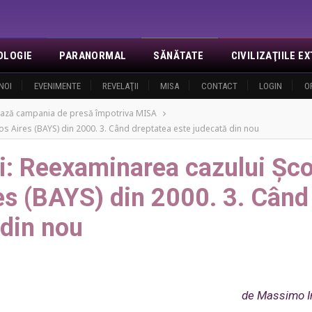
OLOGIE
PARANORMAL
SĂNĂTATE
CIVILIZAŢIILE 
NOI
EVENIMENTE
REVELAŢII
MISA
CONTACT
LOGIN
O
ază campania de presă împotriva MISA
os Aires (BAYS) din 2000. 3. Când dreptatea este judecată din nou
: Reexaminarea cazului Școl
es (BAYS) din 2000. 3. Când
 din nou
de Massimo I