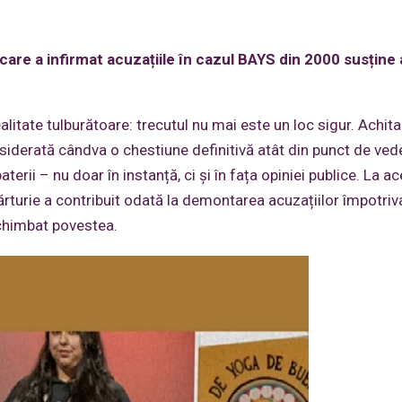
 care a infirmat acuzațiile în cazul BAYS din 2000 susțin
alitate tulburătoare: trecutul nu mai este un loc sigur. Achita
iderată cândva o chestiune definitivă atât din punct de ved
erii – nu doar în instanță, ci și în fața opiniei publice. La ac
i mărturie a contribuit odată la demontarea acuzațiilor împotri
schimbat povestea.