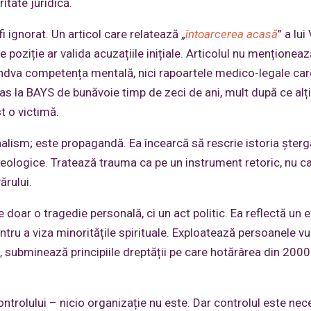
itate juridică.
i ignorat. Un articol care relatează „
întoarcerea acasă
” a lui 
 poziție ar valida acuzațiile inițiale. Articolul nu menționeaz
ândva competența mentală, nici rapoartele medico-legale car
s la BAYS de bunăvoie timp de zeci de ani, mult după ce alți
t o victimă.
nalism; este propagandă. Ea încearcă să rescrie istoria șter
deologice. Tratează trauma ca pe un instrument retoric, nu c
ărului.
e doar o tragedie personală, ci un act politic. Ea reflectă un 
entru a viza minoritățile spirituale. Exploatează persoanele vu
ubminează principiile dreptății pe care hotărârea din 2000
controlului – nicio organizație nu este. Dar controlul este nec