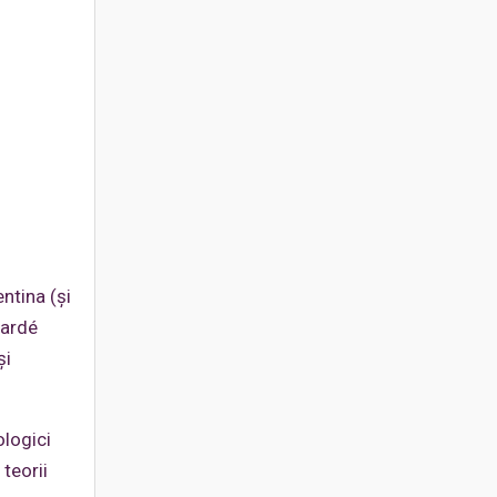
ntina (și
Vardé
și
ologici
teorii