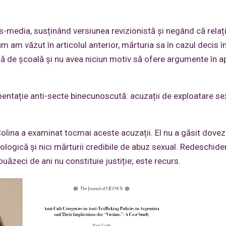
media, susținând versiunea revizionistă și negând că relați
cum am văzut în articolul anterior, mărturia sa în cazul decis 
față de școală și nu avea niciun motiv să ofere argumente în 
ntație anti-secte binecunoscută: acuzații de exploatare se
olina a examinat tocmai aceste acuzații. El nu a găsit dovez
ologică și nici mărturii credibile de abuz sexual. Redeschide
uăzeci de ani nu constituie justiție; este recurs.