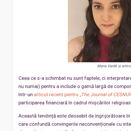
Maria Vardé și artic
Ceea ce s-a schimbat nu sunt faptele, ci interpretare
nu numai) pentru a include o gamă largă de compor
într-un
articol recent pentru „
The Journal of CESNU
participarea financiară în cadrul mișcărilor religioa
Această tendință este deosebit de îngrijorătoare în 
care confundă convingerile neconvenționale cu intenț