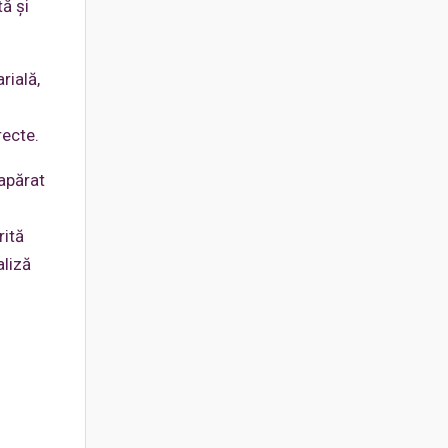
ă și
rială,
recte.
 apărat
rită
aliză