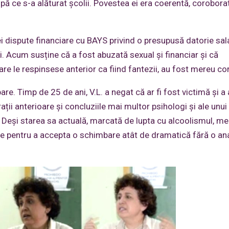
pă ce s-a alăturat școlii. Povestea ei era coerentă, coroborat
 dispute financiare cu BAYS privind o presupusă datorie sala
i. Acum susține că a fost abuzată sexual și financiar și că
care le respinsese anterior ca fiind fantezii, au fost mereu co
e. Timp de 25 de ani, V.L. a negat că ar fi fost victimă și a
ții anterioare și concluziile mai multor psihologi și ale unui
 Deși starea sa actuală, marcată de lupta cu alcoolismul, me
e pentru a accepta o schimbare atât de dramatică fără o an