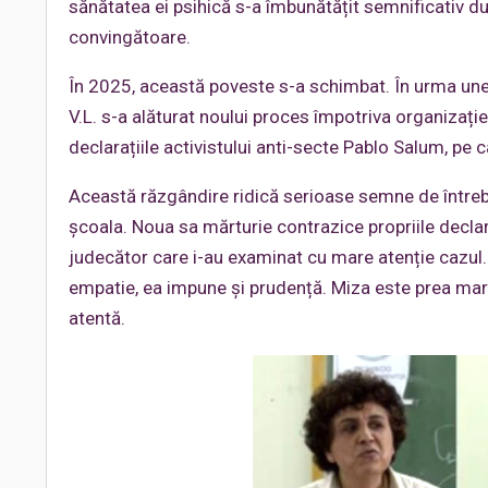
sănătatea ei psihică s-a îmbunătățit semnificativ du
convingătoare.
În 2025, această poveste s-a schimbat. În urma unei
V.L. s-a alăturat noului proces împotriva organizație
declarațiile activistului anti-secte Pablo Salum, pe 
Această răzgândire ridică serioase semne de întrebar
școala. Noua sa mărturie contrazice propriile declara
judecător care i-au examinat cu mare atenție cazul.
empatie, ea impune și prudență. Miza este prea mar
atentă.