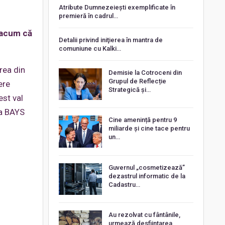
Atribute Dumnezeiești exemplificate în
premieră în cadrul…
e acum că
Detalii privind iniţierea în mantra de
comuniune cu Kalki…
rea din
Demisie la Cotroceni din
Grupul de Reflecție
ere
Strategică și…
est val
va BAYS
Cine amenință pentru 9
miliarde și cine tace pentru
un…
Guvernul „cosmetizează”
dezastrul informatic de la
Cadastru…
Au rezolvat cu fântânile,
urmează desființarea