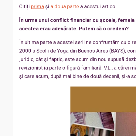
Citiți
prima
și
a doua parte
a acestui articol
În urma unui conflict financiar cu școala, femeia
acestea erau adevărate. Putem să o credem?
În ultima parte a acestei serii ne confruntăm cu o re
2000 a Școlii de Yoga din Buenos Aires (BAYS), cons
juridic, cât și faptic, este acum din nou supusă dezbat
revizionist ia parte o figură familiară: V.L., a căre
și care acum, după mai bine de două decenii, și-a 