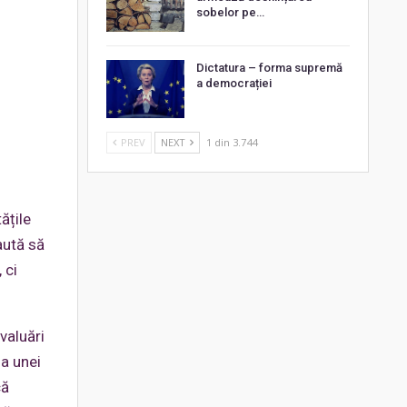
sobelor pe…
Dictatura – forma supremă
a democrației
PREV
NEXT
1 din 3.744
ățile
caută să
 ci
valuări
 a unei
că