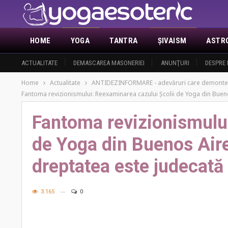
HOME
YOGA
TANTRA
ŞIVAISM
ASTR
ACTUALITATE
DEMASCAREA MASONERIEI
ANUNŢURI
DESPRE 
Home
Actualitate
ANTIDEZINFORMARE - adevăruri care demonte
Fantoma revizionismului: Reexaminarea cazului Școlii de Yoga din Buen
Fantoma revizionismului
de Yoga din Buenos Air
dreptatea este judecată
3.165
0