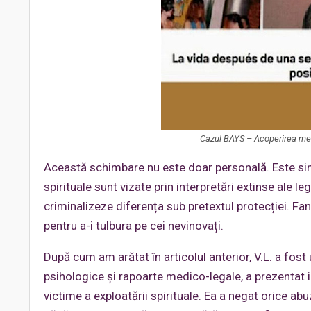
Cazul BAYS – Acoperirea medi
Această schimbare nu este doar personală. Este sim
spirituale sunt vizate prin interpretări extinse ale le
criminalizeze diferența sub pretextul protecției. Fant
pentru a-i tulbura pe cei nevinovați.
După cum am arătat în articolul anterior, V.L. a fost
psihologice și rapoarte medico-legale, a prezentat im
victime a exploatării spirituale. Ea a negat orice abu