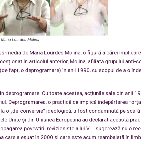
María Lourdes Molina
ass-media de María Lourdes Molina, o figură a cărei implicare
nționat în articolul anterior, Molina, afiliată grupului anti-s
ă (de fapt, o deprogramare) în anii 1990, cu scopul de a o înd
 în deprogramare. Cu toate acestea, acțiunile sale din anii 1
iul. Deprogramarea, o practică ce implică îndepărtarea forța
r la o „de-conversie” ideologică, a fost condamnată pe scară
Statele Unite și din Uniunea Europeană au declarat această prac
opagarea povestirii revizioniste a lui V.L. sugerează nu o re
na care a eșuat în 2000 și care este acum reambalată în limb