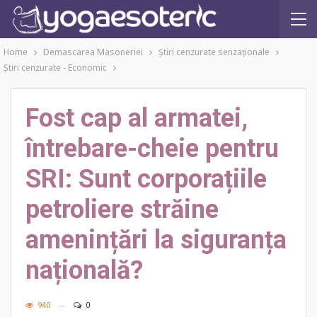
Home
Demascarea Masoneriei
Ştiri cenzurate senzaţionale
Ştiri cenzurate - Economic
Fost cap al armatei,
întrebare-cheie pentru
SRI: Sunt corporațiile
petroliere străine
amenințări la siguranța
națională?
940
0