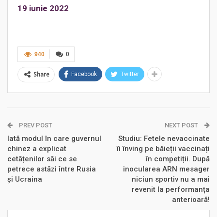
19 iunie 2022
940
0
Share
Facebook
Twitter
PREV POST
NEXT POST
Iată modul în care guvernul
Studiu: Fetele nevaccinate
chinez a explicat
îi înving pe băieții vaccinați
cetățenilor săi ce se
în competiții. După
petrece astăzi între Rusia
inocularea ARN mesager
și Ucraina
niciun sportiv nu a mai
revenit la performanța
anterioară!