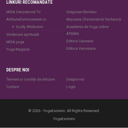
LINKURI RECOMANDATE
MISA Senzaţional TV
Gregorian Bivolaru
AtributeDumnezeiesti.ro
Mișcarea Charismatică Teofanică
Godly Attributes
Academia de Yoga online
ATMAN
Vindecare spirituală
Editura Ganesha
MISA.yoga
Editura Venusiana
Yoga Magazin
DESPRE NOI
Termeni și condiții de utilizare
Despre noi
Contact
Login
© 2026 - YogaEsoteric. All Rights Reserved.
YogaEsoteric