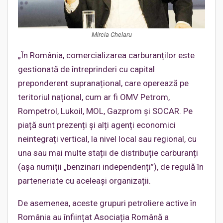
Mircia Chelaru
„În România, comercializarea carburanților este
gestionată de întreprinderi cu capital
preponderent supranațional, care operează pe
teritoriul național, cum ar fi OMV Petrom,
Rompetrol, Lukoil, MOL, Gazprom și SOCAR. Pe
piață sunt prezenți și alți agenți economici
neintegrați vertical, la nivel local sau regional, cu
una sau mai multe stații de distribuție carburanți
(așa numiții „benzinari independenți”), de regulă în
parteneriate cu aceleași organizații.
De asemenea, aceste grupuri petroliere active în
România au înființat Asociația Română a