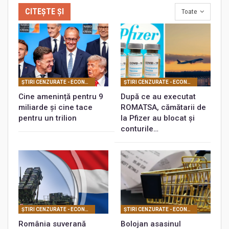
CITEȘTE ȘI
Toate
ŞTIRI CENZURATE - ECONOMIC
ŞTIRI CENZURATE - ECONOMIC
Cine amenință pentru 9
După ce au executat
miliarde și cine tace
ROMATSA, cămătarii de
pentru un trilion
la Pfizer au blocat și
conturile…
ŞTIRI CENZURATE - ECONOMIC
ŞTIRI CENZURATE - ECONOMIC
România suverană
Bolojan asasinul