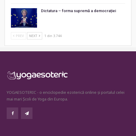
Dictatura – forma supremă a democrației
PREV
NEXT
1 din 3.744
YOGAESOTERIC - o enciclopedie ezoterică online și portalul celei
mai mari Școli de Yoga din Europa.