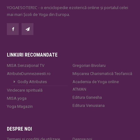
YOGAESOTERIC - o enciclopedie ezoterică online și portalul celei
mai mari Școli de Yoga din Europa.
LINKURI RECOMANDATE
MISA Senzaţional TV
Gregorian Bivolaru
AtributeDumnezeiesti.ro
Mișcarea Charismatică Teofanică
Godly Attributes
Academia de Yoga online
ATMAN
Vindecare spirituală
Editura Ganesha
MISA.yoga
Editura Venusiana
Yoga Magazin
DESPRE NOI
Termeni și condiții de utilizare
Despre noi