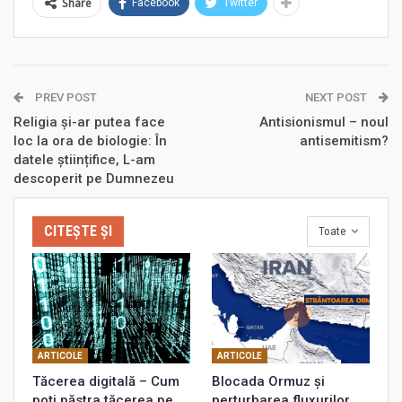
Share
Facebook
Twitter
PREV POST
NEXT POST
Religia și-ar putea face
Antisionismul – noul
loc la ora de biologie: În
antisemitism?
datele științifice, L-am
descoperit pe Dumnezeu
CITEȘTE ȘI
Toate
ARTICOLE
ARTICOLE
Tăcerea digitală – Cum
Blocada Ormuz și
poți păstra tăcerea pe
perturbarea fluxurilor