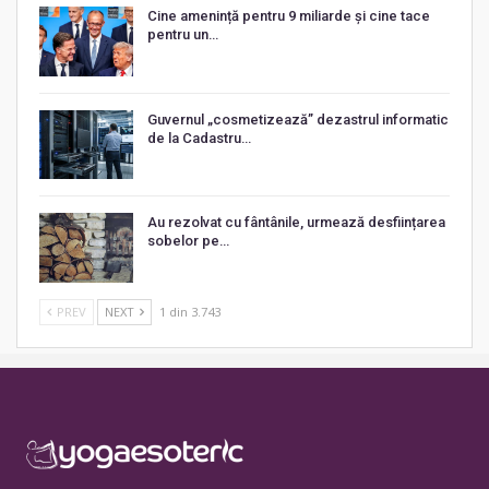
Cine amenință pentru 9 miliarde și cine tace
pentru un…
Guvernul „cosmetizează” dezastrul informatic
de la Cadastru…
Au rezolvat cu fântânile, urmează desființarea
sobelor pe…
PREV
NEXT
1 din 3.743