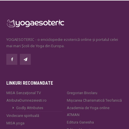
YOGAESOTERIC - o enciclopedie ezoterică online și portalul celei
mai mari Școli de Yoga din Europa.
LINKURI RECOMANDATE
MISA Senzaţional TV
Gregorian Bivolaru
AtributeDumnezeiesti.ro
Mișcarea Charismatică Teofanică
Godly Attributes
Academia de Yoga online
ATMAN
Vindecare spirituală
Editura Ganesha
MISA.yoga