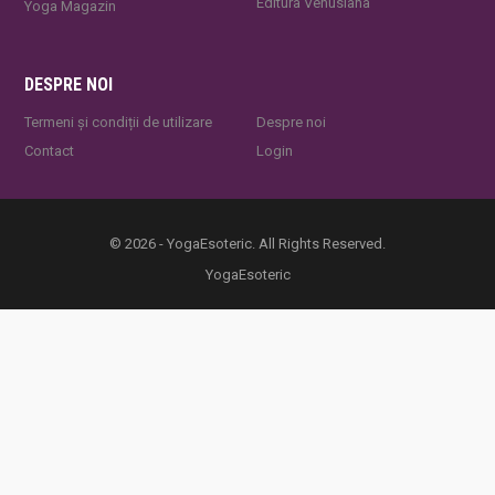
Editura Venusiana
Yoga Magazin
DESPRE NOI
Termeni și condiții de utilizare
Despre noi
Contact
Login
© 2026 - YogaEsoteric. All Rights Reserved.
YogaEsoteric