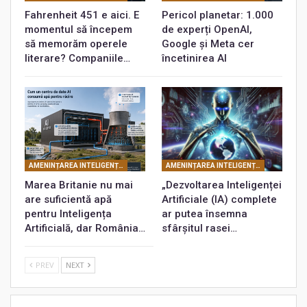
Fahrenheit 451 e aici. E
Pericol planetar: 1.000
momentul să începem
de experți OpenAI,
să memorăm operele
Google și Meta cer
literare? Companiile…
încetinirea AI
AMENINȚAREA INTELIGENȚEI ARTIFICIALE
AMENINȚAREA INTELIGENȚEI ARTIFICIALE
Marea Britanie nu mai
„Dezvoltarea Inteligenței
are suficientă apă
Artificiale (IA) complete
pentru Inteligența
ar putea însemna
Artificială, dar România…
sfârșitul rasei…
PREV
NEXT