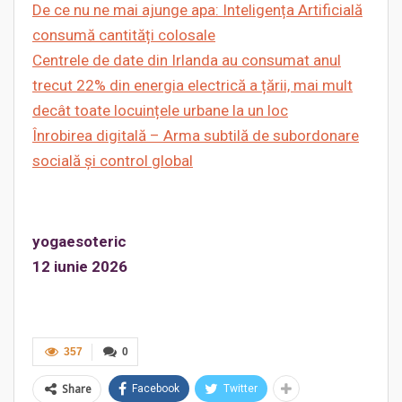
De ce nu ne mai ajunge apa: Inteligenț
a Artificial
ă
consum
ă
cantit
ăț
i colosale
Centrele de date din Irlanda au consumat anul
trecut 22% din energia electrică a țării, mai mult
decât toate locuințele urbane la un loc
Înrobirea digitală –
Arma subtil
ă de subordonare
socială ș
i control global
yogaesoteric
12 iunie 2026
357
0
Share
Facebook
Twitter