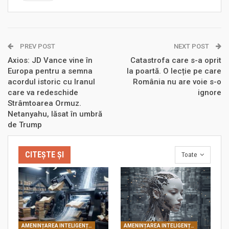
PREV POST
NEXT POST
Axios: JD Vance vine în
Catastrofa care s-a oprit
Europa pentru a semna
la poartă. O lecție pe care
acordul istoric cu Iranul
România nu are voie s-o
care va redeschide
ignore
Strâmtoarea Ormuz.
Netanyahu, lăsat în umbră
de Trump
CITEȘTE ȘI
Toate
AMENINȚAREA INTELIGENȚEI ARTIFICIALE
AMENINȚAREA INTELIGENȚEI ARTIFICIALE