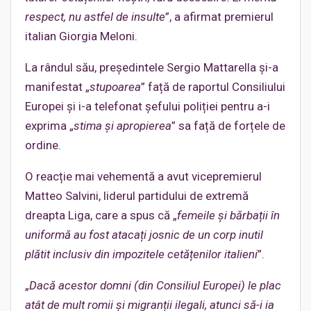
respect, nu astfel de insulte
”, a afirmat premierul
italian Giorgia Meloni.
La rândul său, președintele Sergio Mattarella și-a
manifestat „
stupoarea
” față de raportul Consiliului
Europei și i-a telefonat șefului poliției pentru a-i
exprima „
stima și apropierea
” sa față de forțele de
ordine.
O reacție mai vehementă a avut vicepremierul
Matteo Salvini, liderul partidului de extremă
dreapta Liga, care a spus că „
femeile și bărbații în
uniformă au fost atacați josnic de un corp inutil
plătit inclusiv din impozitele cetățenilor italieni
”.
„
Dacă acestor domni (din Consiliul Europei) le plac
atât de mult romii și migranții ilegali, atunci să-i ia