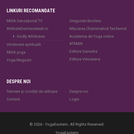
LINKURI RECOMANDATE
MISA Senzaţional TV
Gregorian Bivolaru
AtributeDumnezeiesti.ro
Mișcarea Charismatică Teofanică
Godly Attributes
Academia de Yoga online
ATMAN
Vindecare spirituală
Editura Ganesha
MISA.yoga
Editura Venusiana
Yoga Magazin
DESPRE NOI
Termeni și condiții de utilizare
Despre noi
Contact
Login
© 2026 - YogaEsoteric. All Rights Reserved.
YogaEsoteric