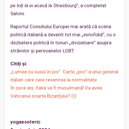
pe toți la ei acasă la Strasbourg
”, a completat
Salvini.
Raportul Consiliului Europei mai arată că scena
politică italiană a devenit tot mai „
xenofobă
”, cu o
dezbatere politică în tonuri „
divizatoare
” asupra
străinilor și persoanelor LGBT.
Citiți și:
„Lumea cu susul în jos”: Carte „șoc” a unui general
italian care cere revenirea la normalitate
În zece ani, Italia va fi musulmană! Va avea
Vaticanul soarta Bizanţului? (I)
yogaesoteric