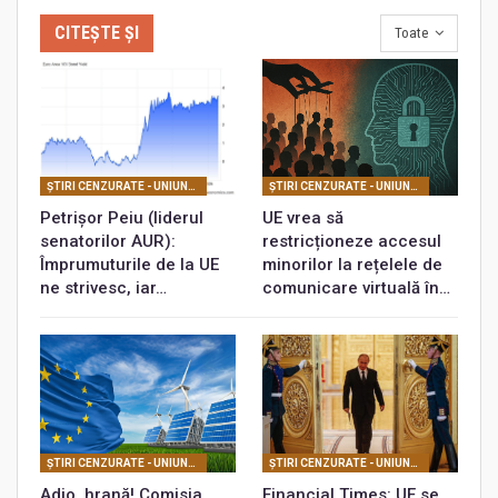
CITEȘTE ȘI
Toate
ŞTIRI CENZURATE - UNIUNEA EUROPEANĂ
ŞTIRI CENZURATE - UNIUNEA EUROPEANĂ
Petrișor Peiu (liderul
UE vrea să
senatorilor AUR):
restricționeze accesul
Împrumuturile de la UE
minorilor la rețelele de
ne strivesc, iar…
comunicare virtuală în…
ŞTIRI CENZURATE - UNIUNEA EUROPEANĂ
ŞTIRI CENZURATE - UNIUNEA EUROPEANĂ
Adio, hrană! Comisia
Financial Times: UE se