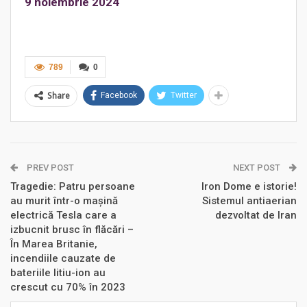
9 noiembrie 2024
789
0
Share
Facebook
Twitter
PREV POST
NEXT POST
Tragedie: Patru persoane
Iron Dome e istorie!
au murit într-o mașină
Sistemul antiaerian
electrică Tesla care a
dezvoltat de Iran
izbucnit brusc în flăcări –
În Marea Britanie,
incendiile cauzate de
bateriile litiu-ion au
crescut cu 70% în 2023