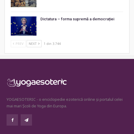
Dictatura – forma supremă a democrației
PREV
NEXT
1 din 3.744
YOGAESOTERIC - o enciclopedie ezoterică online și portalul celei
mai mari Școli de Yoga din Europa.