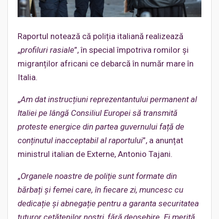
Raportul notează că poliția italiană realizează
„
profiluri rasiale
”, în special împotriva romilor și
migranților africani ce debarcă în număr mare în
Italia.
„
Am dat instrucțiuni reprezentantului permanent al
Italiei pe lângă Consiliul Europei să transmită
proteste energice din partea guvernului față de
conținutul inacceptabil al raportului
”, a anunțat
ministrul italian de Externe, Antonio Tajani.
„
Organele noastre de poliție sunt formate din
bărbați și femei care, în fiecare zi, muncesc cu
dedicație și abnegație pentru a garanta securitatea
tuturor cetățenilor noștri, fără deosebire. Ei merită