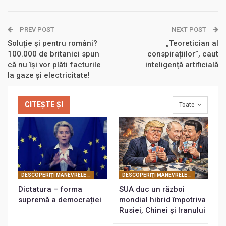
PREV POST
NEXT POST
Soluție și pentru români?
„Teoretician al
100.000 de britanici spun
conspirațiilor”, caut
că nu își vor plăti facturile
inteligență artificială
la gaze și electricitate!
CITEȘTE ȘI
Toate
DESCOPERIŢI MANEVRELE FRANCMASONERIEI
DESCOPERIŢI MANEVRELE FRANCMASONERIEI
Dictatura – forma
SUA duc un război
supremă a democrației
mondial hibrid împotriva
Rusiei, Chinei și Iranului