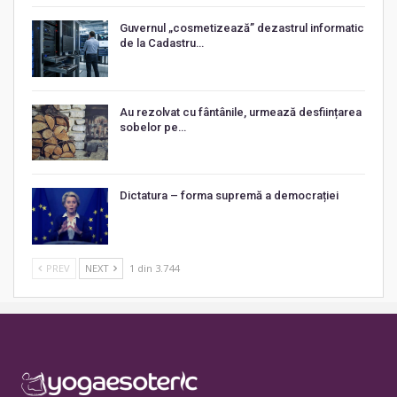
Guvernul „cosmetizează” dezastrul informatic
de la Cadastru…
Au rezolvat cu fântânile, urmează desființarea
sobelor pe…
Dictatura – forma supremă a democrației
PREV
NEXT
1 din 3.744