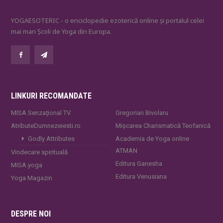
YOGAESOTERIC - o enciclopedie ezoterică online și portalul celei
mai mari Școli de Yoga din Europa.
LINKURI RECOMANDATE
MISA Senzaţional TV
Gregorian Bivolaru
AtributeDumnezeiesti.ro
Mișcarea Charismatică Teofanică
Godly Attributes
Academia de Yoga online
ATMAN
Vindecare spirituală
Editura Ganesha
MISA.yoga
Editura Venusiana
Yoga Magazin
DESPRE NOI