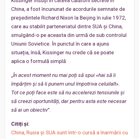
Kissinger însuși în câteva călătorii secrete în
China, a fost încununat de acordurile semnate de
președintele Richard Nixon la Beijing în iulie 1972,
care au stabilit parteneriatul dintre SUA și China,
smulgând-o pe aceasta din urmă de sub controlul
Uniunii Sovietice. În punctul în care a ajuns
situația, însă, Kissinger nu crede că se poate
aplica o formulă simplă:
„
În acest moment nu mai poți să spui «hai să îi
împărțim și să îi punem unul împotriva celuilalt».
Tot ce poți face este să nu accelerezi tensiunile și
să creezi oportunități, dar pentru asta este neces
ar
să ai un obiectiv
”.
Citiți și:
China, Rusia şi SUA sunt într-o cursă a înarmării cu