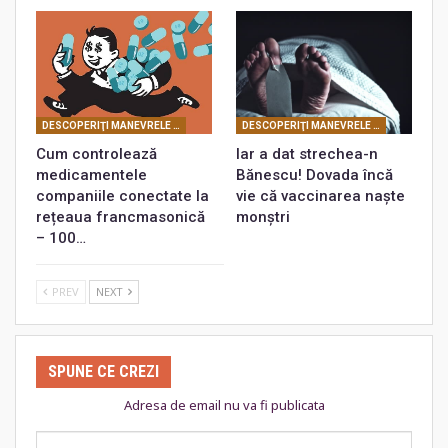
DESCOPERIŢI MANEVRELE FRANCMASONERIEI
DESCOPERIŢI MANEVRELE FRANCMASONERIEI
Cum controlează
Iar a dat strechea-n
medicamentele
Bănescu! Dovada încă
companiile conectate la
vie că vaccinarea naște
rețeaua francmasonică
monștri
– 100…
PREV
NEXT
SPUNE CE CREZI
Adresa de email nu va fi publicata