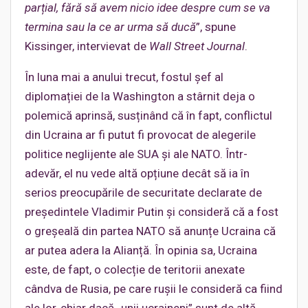
parțial, fără să avem nicio idee despre cum se va
termina sau la ce ar urma să ducă
”, spune
Kissinger, intervievat de
Wall Street Journal
.
În luna mai a anului trecut, fostul șef al
diplomației de la Washington a stârnit deja o
polemică aprinsă, susținând că în fapt, conflictul
din Ucraina ar fi putut fi provocat de alegerile
politice neglijente ale SUA și ale NATO. Într-
adevăr, el nu vede altă opțiune decât să ia în
serios preocupările de securitate declarate de
președintele Vladimir Putin și consideră că a fost
o greșeală din partea NATO să anunțe Ucraina că
ar putea adera la Alianță. În opinia sa, Ucraina
este, de fapt, o colecție de teritorii anexate
cândva de Rusia, pe care rușii le consideră ca fiind
ale lor, chiar dacă „unii ucraineni” sunt de altă