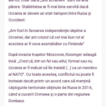
părere. Stabilitatea ar fi mai bine servită dacă
Ucraina ar deveni un stat-tampon între Rusia și
Occident:
„
Am fost în favoarea independenței depline a
Ucrainei, dar am crezut că cel mai bun rol al
acesteia ar fi ceva asemănător cu Finlanda
”.
După invazia trupelor Moscovei, Kissinger adaugă
însă: „
Cred că, într-un fel sau altul, formal sau nu,
Ucraina ar fi indicat să fie tratată (…) ca un membru
al NATO
”. Cu toate acestea, conflictul nu poate fi
încheiat decât printr-un acord care să mențină
câștigurile teritoriale obținute de Rusia în 2014,
când a cucerit Crimeea și o parte din regiunea
Donbass.