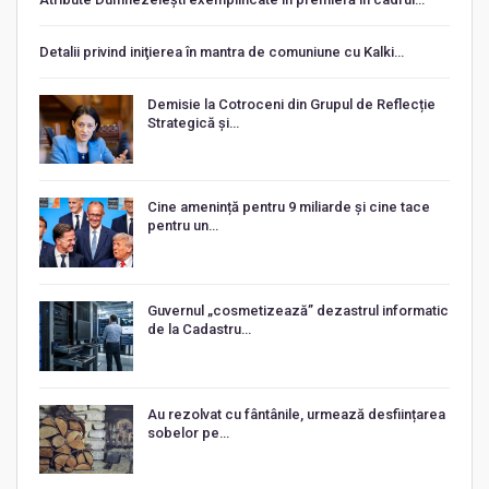
Detalii privind iniţierea în mantra de comuniune cu Kalki…
Demisie la Cotroceni din Grupul de Reflecție
Strategică și…
Cine amenință pentru 9 miliarde și cine tace
pentru un…
Guvernul „cosmetizează” dezastrul informatic
de la Cadastru…
Au rezolvat cu fântânile, urmează desființarea
sobelor pe…