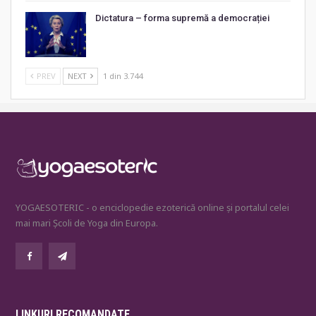
Dictatura – forma supremă a democrației
PREV
NEXT
1 din 3.744
YOGAESOTERIC - o enciclopedie ezoterică online și portalul celei
mai mari Școli de Yoga din Europa.
LINKURI RECOMANDATE