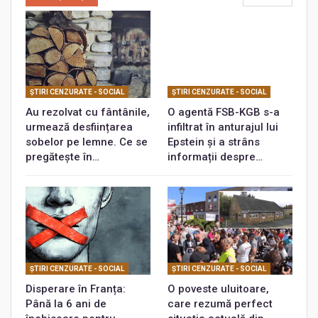
ŞTIRI CENZURATE - SOCIAL
ŞTIRI CENZURATE - SOCIAL
Au rezolvat cu fântânile,
O agentă FSB-KGB s-a
urmează desființarea
infiltrat în anturajul lui
sobelor pe lemne. Ce se
Epstein și a strâns
pregătește în…
informații despre…
ŞTIRI CENZURATE - SOCIAL
ŞTIRI CENZURATE - SOCIAL
Disperare în Franța:
O poveste uluitoare,
Până la 6 ani de
care rezumă perfect