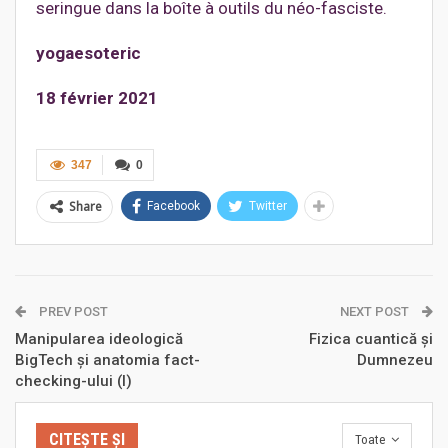
seringue dans la boîte à outils du néo-fasciste.
yogaesoteric
18 février 2021
347
0
Share
Facebook
Twitter
PREV POST
NEXT POST
Manipularea ideologică
Fizica cuantică şi
BigTech și anatomia fact-
Dumnezeu
checking-ului (I)
CITEȘTE ȘI
Toate