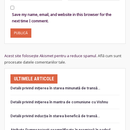
Save my name, email, and website in this browser for the
next time I comment.
Acest site folosește Akismet pentru a reduce spamul.
Află cum sunt
procesate datele comentariilor tale
.
ULTIMELE ARTICOLE
Detalii privind inițierea în starea minunată de transă…
Detalii privind iniţierea în mantra de comuniune cu Vishnu
Detalii privind inducția în starea benefică de transă…
Atribute Dumnezeiești exemplificate în premieră în cadrul…