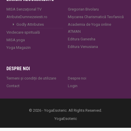
MISA Senzaţional TV
Gregorian Bivolaru
AtributeDumnezeiesti.ro
Mișcarea Charismatică Teofanică
Godly Attributes
Academia de Yoga online
ATMAN
Vindecare spirituală
Editura Ganesha
MISA.yoga
Editura Venusiana
Yoga Magazin
DESPRE NOI
Termeni și condiții de utilizare
Despre noi
Contact
Login
© 2026 - YogaEsoteric. All Rights Reserved.
YogaEsoteric