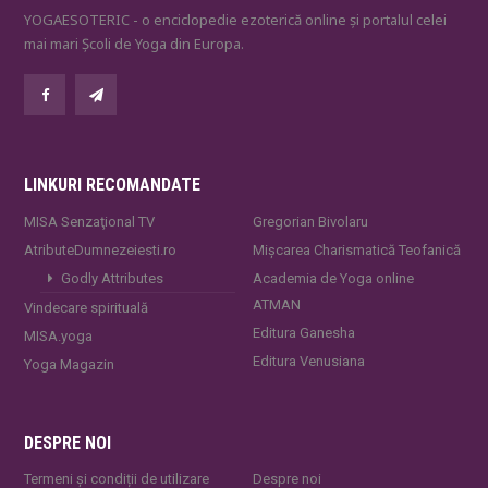
YOGAESOTERIC - o enciclopedie ezoterică online și portalul celei
mai mari Școli de Yoga din Europa.
LINKURI RECOMANDATE
MISA Senzaţional TV
Gregorian Bivolaru
AtributeDumnezeiesti.ro
Mișcarea Charismatică Teofanică
Godly Attributes
Academia de Yoga online
ATMAN
Vindecare spirituală
Editura Ganesha
MISA.yoga
Editura Venusiana
Yoga Magazin
DESPRE NOI
Termeni și condiții de utilizare
Despre noi