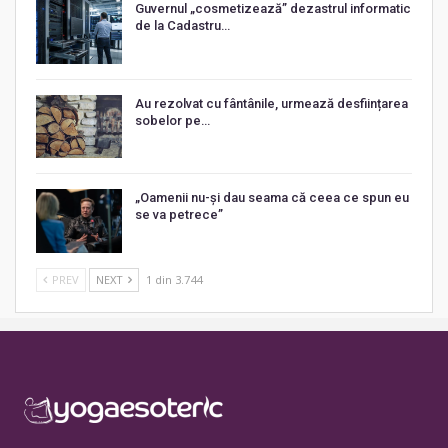
Guvernul „cosmetizează” dezastrul informatic
de la Cadastru…
Au rezolvat cu fântânile, urmează desființarea
sobelor pe…
„Oamenii nu-și dau seama că ceea ce spun eu
se va petrece”
PREV
NEXT
1 din 3.744