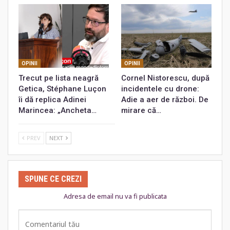
OPINII
OPINII
Trecut pe lista neagră
Cornel Nistorescu, după
Getica, Stéphane Luçon
incidentele cu drone:
îi dă replica Adinei
Adie a aer de război. De
Marincea: „Ancheta…
mirare că…
PREV
NEXT
SPUNE CE CREZI
Adresa de email nu va fi publicata