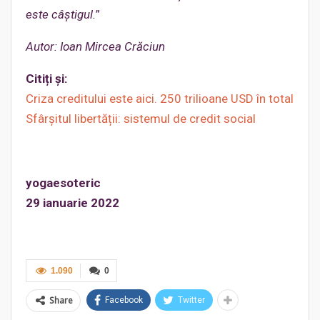
este câștigul.
”
Autor: Ioan Mircea Crăciun
Citiți și:
Criza creditului este aici. 250 trilioane USD în total
Sfârșitul libertății: sistemul de credit social
yogaesoteric
29 ianuarie 2022
1.090
0
Share
Facebook
Twitter