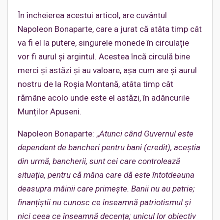
În încheierea acestui articol, are cuvântul
Napoleon Bonaparte, care a jurat că atâta timp cât
va fi el la putere, singurele monede în circulație
vor fi aurul și argintul. Acestea încă circulă bine
merci și astăzi și au valoare, așa cum are și aurul
nostru de la Roșia Montană, atâta timp cât
rămâne acolo unde este el astăzi, în adâncurile
Munților Apuseni.
Napoleon Bonaparte: „
Atunci când Guvernul este
dependent de bancheri pentru bani (credit), aceștia
din urmă, bancherii, sunt cei care controlează
situația, pentru că mâna care dă este întotdeauna
deasupra mâinii care primește. Banii nu au patrie;
finanțiștii nu cunosc ce înseamnă patriotismul și
nici ceea ce înseamnă decența; unicul lor obiectiv