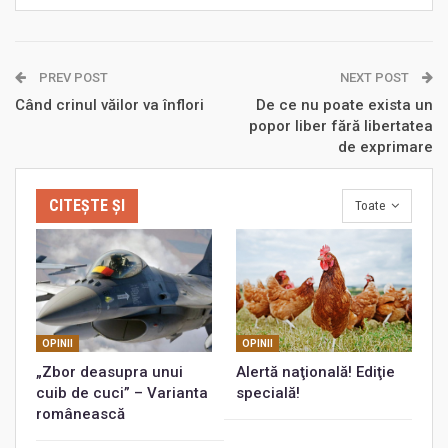
PREV POST
NEXT POST
Când crinul văilor va înflori
De ce nu poate exista un
popor liber fără libertatea
de exprimare
CITEȘTE ȘI
Toate
OPINII
OPINII
„Zbor deasupra unui
Alertă naţională! Ediţie
cuib de cuci” – Varianta
specială!
românească