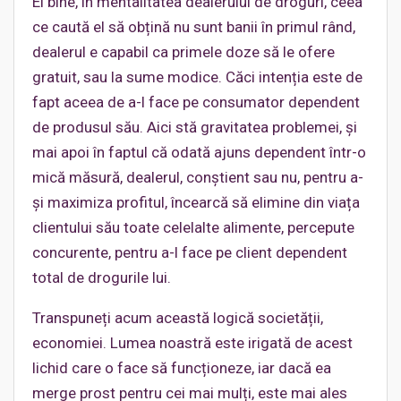
Ei bine, în mentalitatea dealerului de droguri, ceea
ce caută el să obțină nu sunt banii în primul rând,
dealerul e capabil ca primele doze să le ofere
gratuit, sau la sume modice. Căci intenția este de
fapt aceea de a-l face pe consumator dependent
de produsul său. Aici stă gravitatea problemei, și
mai apoi în faptul că odată ajuns dependent într-o
mică măsură, dealerul, conștient sau nu, pentru a-
și maximiza profitul, încearcă să elimine din viața
clientului său toate celelalte alimente, percepute
concurente, pentru a-l face pe client dependent
total de drogurile lui.
Transpuneți acum această logică societății,
economiei. Lumea noastră este irigată de acest
lichid care o face să funcționeze, iar dacă ea
merge prost pentru cei mai mulți, este mai ales