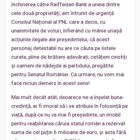
închirierea către Raiffeisen Bank a uneia dintre
cele două proprietăți, am întrunit de urgență
Consiliul Național al PNL care a decis, cu
unanimitate de voturi, înfierând cu mânie uriașă
acțiunile ilegale ale președintelui, că acest
personaj detestabil nu are ce căuta pe listele
curate, pline de brătieni adevărați, cetățeni cinstiți
și oameni de nădejde ai partidului, pregătite
pentru Senatul României. Ca urmare, nu vom mai
face niciun demers în acest sens!
Mai mult decât atât, deoarece ne-a înșelat buna-
credință, ar fi imoral să i se atribuie în folosință pe
viață, după ce nu va mai fi președinte, un imobil
pentru reabilitarea căruia statul român a rezervat
suma de cel puțin 6 milioane de euro, și asta fără