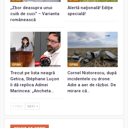
„Zbor deasupra unui
Alertă naţională! Ediţie
cuib de cuci” – Varianta
specială!
românească
OPINII
OPINII
Trecut pe lista neagră
Cornel Nistorescu, după
Getica, Stéphane Luçon
incidentele cu drone:
îi dă replica Adinei
Adie a aer de război. De
Marincea: „Ancheta…
mirare că…
PREV
NEXT