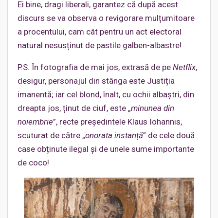
Ei bine, dragi liberali, garantez că după acest
discurs se va observa o revigorare mulțumitoare
a procentului, cam cât pentru un act electoral
natural nesusținut de pastile galben-albastre!
P.S. În fotografia de mai jos, extrasă de pe
Netflix
,
desigur, personajul din stânga este Justiția
imanentă; iar cel blond, înalt, cu ochii albaștri, din
dreapta jos, ținut de ciuf, este „
minunea din
noiembrie
”, recte președintele Klaus Iohannis,
scuturat de către „
onorata instanță
” de cele două
case obținute ilegal și de unele sume importante
de coco!