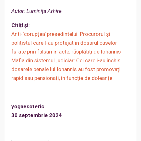
Autor: Luminița Arhire
Citiți și:
Anti-‘corupțea’ președintelui: Procurorul și
polițistul care l-au protejat în dosarul caselor
furate prin falsuri în acte, răsplătiți de Iohannis
Mafia din sistemul judiciar: Cei care i-au închis
dosarele penale lui Iohannis au fost promovați
rapid sau pensionați, în funcție de doleanțe!
yogaesoteric
30 septembrie 2024