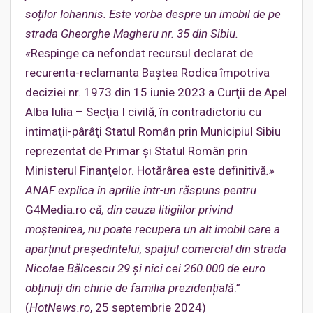
soților Iohannis. Este vorba despre un imobil de pe
strada Gheorghe Magheru nr. 35 din Sibiu.
«
Respinge ca nefondat recursul declarat de
recurenta-reclamanta Baştea Rodica împotriva
deciziei nr. 1973 din 15 iunie 2023 a Curţii de Apel
Alba Iulia – Secţia I civilă, în contradictoriu cu
intimaţii-pârâţi Statul Român prin Municipiul Sibiu
reprezentat de Primar şi Statul Român prin
Ministerul Finanţelor. Hotărârea este definitivă
.»
ANAF explica în aprilie într-un răspuns pentru
G4Media.ro
că, din cauza litigiilor privind
moștenirea, nu poate recupera un alt imobil care a
aparținut președintelui, spațiul comercial din strada
Nicolae Bălcescu 29 și nici cei 260.000 de euro
obținuți din chirie de familia prezidențială
.”
(
HotNews.ro
, 25 septembrie 2024)