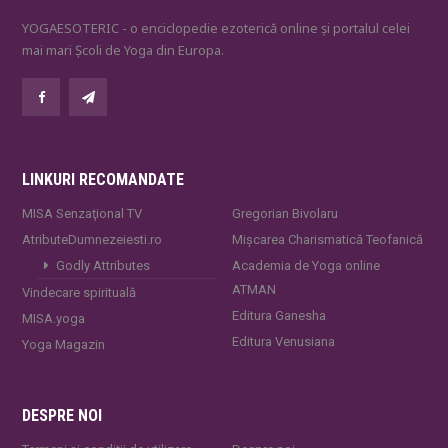
YOGAESOTERIC - o enciclopedie ezoterică online și portalul celei
mai mari Școli de Yoga din Europa.
LINKURI RECOMANDATE
MISA Senzaţional TV
Gregorian Bivolaru
AtributeDumnezeiesti.ro
Mișcarea Charismatică Teofanică
Godly Attributes
Academia de Yoga online
ATMAN
Vindecare spirituală
Editura Ganesha
MISA.yoga
Editura Venusiana
Yoga Magazin
DESPRE NOI