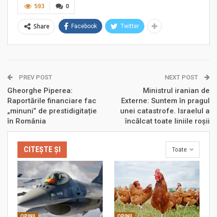
593
0
Share
Facebook
Twitter
PREV POST
NEXT POST
Gheorghe Piperea:
Ministrul iranian de
Raportările financiare fac
Externe: Suntem în pragul
„minuni” de prestidigitație
unei catastrofe. Israelul a
în România
încălcat toate liniile roșii
CITEȘTE ȘI
Toate
OPINII
OPINII