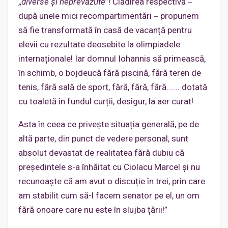
„
diverse și neprevăzute
”! Clădirea respectivă ‒
după unele mici recompartimentări ‒ propunem
să fie transformată în casă de vacanță pentru
elevii cu rezultate deosebite la olimpiadele
internaționale! Iar domnul Iohannis să primească,
în schimb, o bojdeucă fără piscină, fără teren de
tenis, fără sală de sport, fără, fără, fără……. dotată
cu toaletă în fundul curții, desigur, la aer curat!
Asta în ceea ce privește situația generală, pe de
altă parte, din punct de vedere personal, sunt
absolut devastat de realitatea fără dubiu că
președintele s-a înhăitat cu Ciolacu Marcel și nu
recunoaște că am avut o discuție în trei, prin care
am stabilit cum să-l facem senator pe el, un om
fără onoare care nu este în slujba țării!”