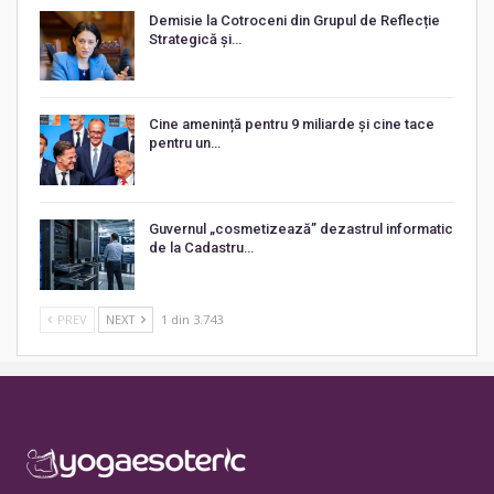
Demisie la Cotroceni din Grupul de Reflecție
Strategică și…
Cine amenință pentru 9 miliarde și cine tace
pentru un…
Guvernul „cosmetizează” dezastrul informatic
de la Cadastru…
PREV
NEXT
1 din 3.743