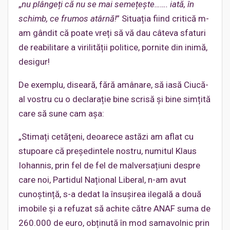
„
nu plângeți că nu se mai semețește……. iată, în
schimb, ce frumos atârnă!
” Situația fiind critică m-
am gândit că poate vreți să vă dau câteva sfaturi
de reabilitare a virilității politice, pornite din inimă,
desigur!
De exemplu, diseară, fără amânare, să iasă Ciucă-
al vostru cu o declarație bine scrisă și bine simțită
care să sune cam așa:
„Stimați cetățeni, deoarece astăzi am aflat cu
stupoare că președintele nostru, numitul Klaus
Iohannis, prin fel de fel de malversațiuni despre
care noi, Partidul Național Liberal, n-am avut
cunoștință, s-a dedat la însușirea ilegală a două
imobile și a refuzat să achite către ANAF suma de
260.000 de euro, obținută în mod samavolnic prin