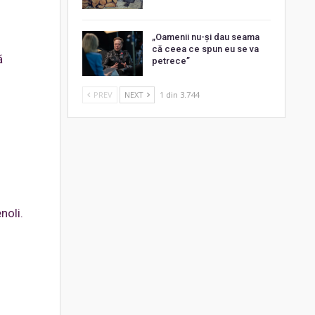
„Oamenii nu-și dau seama
că ceea ce spun eu se va
ă
petrece”
PREV
NEXT
1 din 3.744
noli.