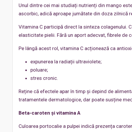
Unul dintre cei mai studiați nutrienți din mango est
ascorbic, adică aproape jumătate din doza zilnică 
Vitamina C participă direct la sinteza colagenului. 
elasticitate pielii. Fără un aport adecvat, fibrele de
Pe lângă acest rol, vitamina C acționează ca antioxid
expunerea la radiații ultraviolete;
poluare;
stres cronic.
Reține că efectele apar în timp și depind de aliment
tratamentele dermatologice, dar poate susține mec
Beta-caroten și vitamina A
Culoarea portocalie a pulpei indică prezența carote