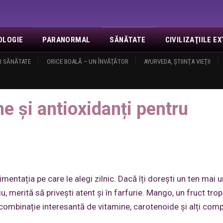
OLOGIE
PARANORMAL
SĂNĂTATE
CIVILIZAŢIILE 
I SĂNĂTATE
NOI
EVENIMENTE
ORICE BOALĂ – UN ÎNVĂŢĂTOR
REVELAŢII
MISA
CONTACT
AYURVEDA, ŞTIINŢA VIEŢII
LOGIN
O
ne și antioxidanți pentru sănătatea pielii
e și antioxidanți pentru
limentația pe care le alegi zilnic. Dacă îți dorești un ten mai 
u, merită să privești atent și în farfurie. Mango, un fruct trop
o combinație interesantă de vitamine, carotenoide și alți com