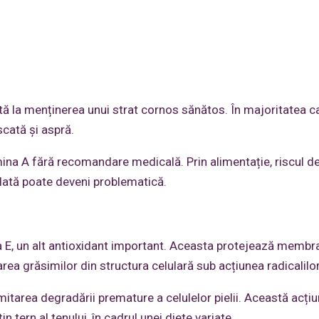
tă la menținerea unui strat cornos sănătos. În majoritatea ca
scată și aspră.
ina A fără recomandare medicală. Prin alimentație, riscul d
lată poate deveni problematică.
 E, un alt antioxidant important. Aceasta protejează membr
rea grăsimilor din structura celulară sub acțiunea radicalilor 
imitarea degradării premature a celulelor pielii. Această acți
tern al tenului, în cadrul unei diete variate.