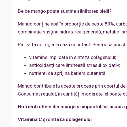
De ce mango poate susține sănătatea pielii?
Mango conține apă în proporție de peste 80%, carbohid
combinație susține hidratarea generală, metabolism
Pielea ta se regenerează constant. Pentru ca acest 
vitamine implicate în sinteza colagenului;
antioxidanți care limitează stresul oxidativ;
nutrienți ce sprijină bariera cutanată.
Mango contribuie la aceste procese prin aportul de v
Consumat regulat, în cantități moderate, el poate co
Nutrienți cheie din mango și impactul lor asupra p
Vitamina C și sinteza colagenului