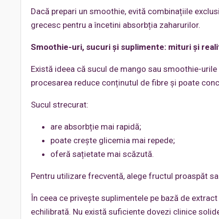
Dacă prepari un smoothie, evită combinațiile exclusi
grecesc pentru a încetini absorbția zaharurilor.
Smoothie-uri, sucuri și suplimente: mituri și reali
Există ideea că sucul de mango sau smoothie-urile co
procesarea reduce conținutul de fibre și poate conc
Sucul strecurat:
are absorbție mai rapidă;
poate crește glicemia mai repede;
oferă sațietate mai scăzută.
Pentru utilizare frecventă, alege fructul proaspăt sau
În ceea ce privește suplimentele pe bază de extrac
echilibrată. Nu există suficiente dovezi clinice solid