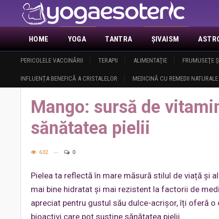
HOME
YOGA
TANTRA
ŞIVAISM
ASTR
ACTUALITATE
PERICOLELE VACCINĂRII
DEMASCAREA MASONERIEI
TERAPII
ALIMENTAŢIE
ANUNŢURI
FRUMUSEŢE Ş
DESPRE 
INFLUENȚA BENEFICĂ A CRISTALELOR
MEDICINĂ CU REMEDII NATURALE
Home
Sănătate
Alimentaţie sănătoasă
Mango: sursă de vitami
Mango: sursă de vitamin
sănătatea pielii
632
0
Pielea ta reflectă în mare măsură stilul de viață și a
mai bine hidratat și mai rezistent la factorii de medi
apreciat pentru gustul său dulce-acrișor, îți oferă 
bioactivi care pot susține sănătatea pielii.