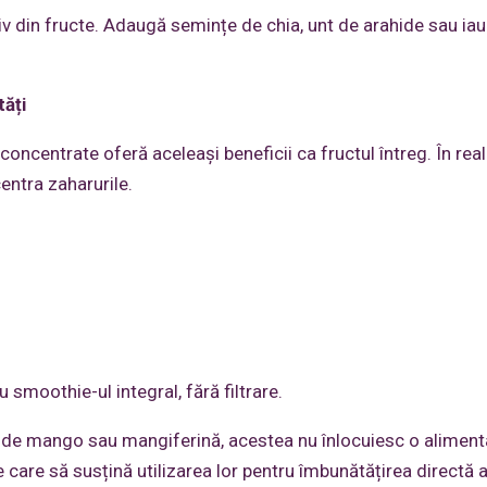
v din fructe. Adaugă semințe de chia, unt de arahide sau iau
tăți
ncentrate oferă aceleași beneficii ca fructul întreg. În reali
entra zaharurile.
 smoothie-ul integral, fără filtrare.
t de mango sau mangiferină, acestea nu înlocuiesc o aliment
e care să susțină utilizarea lor pentru îmbunătățirea directă 