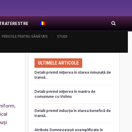
EXTRATERESTRE
RA DE RĂSĂRIT
PERICOLE PENTRU SĂNĂTATE
ARTICOLE RECENTE
STUDII
ULTIMELE ARTICOLE
Detalii privind inițierea în starea minunată de
transă…
Detalii privind iniţierea în mantra de
comuniune cu Vishnu
uniform,
Detalii privind inducția în starea benefică de
ical
transă…
puși
Atribute Dumnezeiești exemplificate în