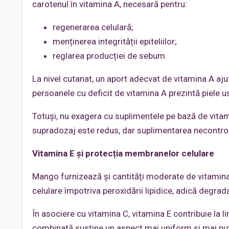
carotenul în vitamina A, necesară pentru:
regenerarea celulară;
menținerea integrității epiteliilor;
reglarea producției de sebum.
La nivel cutanat, un aport adecvat de vitamina A aju
persoanele cu deficit de vitamina A prezintă piele u
Totuși, nu exagera cu suplimentele pe bază de vitam
supradozaj este redus, dar suplimentarea necontro
Vitamina E și protecția membranelor celulare
Mango furnizează și cantități moderate de vitamina
celulare împotriva peroxidării lipidice, adică degrada
În asociere cu vitamina C, vitamina E contribuie la l
combinată susține un aspect mai uniform și mai puțin 