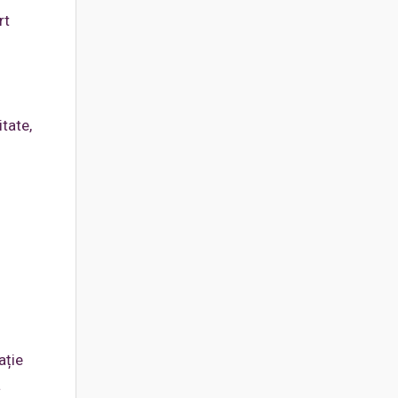
rt
tate,
ație
a