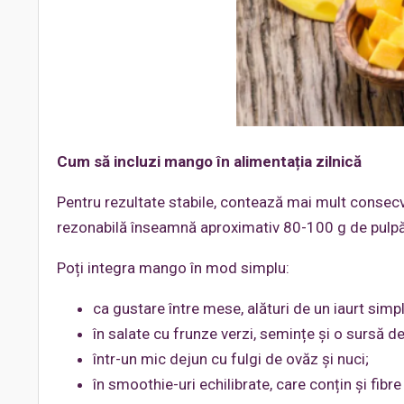
Cum să incluzi mango în alimentația zilnică
Pentru rezultate stabile, contează mai mult conse
rezonabilă înseamnă aproximativ 80-100 g de pulpă,
Poți integra mango în mod simplu:
ca gustare între mese, alături de un iaurt simp
în salate cu frunze verzi, semințe și o sursă de
într-un mic dejun cu fulgi de ovăz și nuci;
în smoothie-uri echilibrate, care conțin și fibre