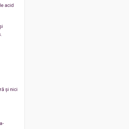
de acid
și
.
ă și nici
a-