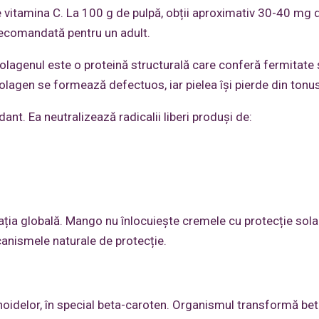
e vitamina C. La 100 g de pulpă, obții aproximativ 30-40 mg 
recomandată pentru un adult.
Colagenul este o proteină structurală care conferă fermitate 
 colagen se formează defectuos, iar pielea își pierde din tonus
ant. Ea neutralizează radicalii liberi produși de:
ația globală. Mango nu înlocuiește cremele cu protecție solar
anismele naturale de protecție.
noidelor, în special beta-caroten. Organismul transformă bet