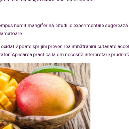
compus numit mangiferină. Studiile experimentale sugerează
flamatoare.
i oxidativ poate sprijini prevenirea îmbătrânirii cutanate acce
rator. Aplicarea practică la om necesită interpretare prudent