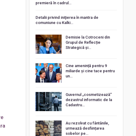
premieră în cadrul…
Detalii privind iniţierea în mantra de
comuniune cu Kalki…
Demisie la Cotroceni din
Grupul de Reflecție
Strategică și…
Cine amenință pentru 9
miliarde și cine tace pentru
un…
Guvernul „cosmetizează”
dezastrul informatic de la
Cadastru…
re
Au rezolvat cu fântânile,
gra
urmează desființarea
sobelor pe…