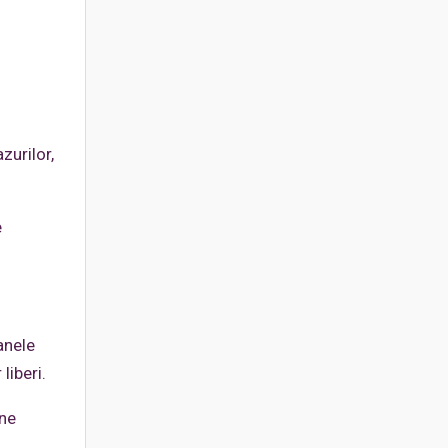
zurilor,
e
anele
liberi.
une