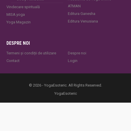
ATMAN
Vindecare spirituală
Editura Ganesha
MISA.yoga
Editura Venusiana
Yoga Magazin
DESPRE NOI
Termeni și condiții de utilizare
Despre noi
Contact
Login
© 2026 - YogaEsoteric. All Rights Reserved.
YogaEsoteric