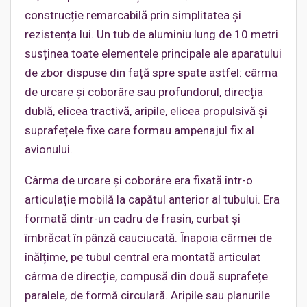
construcție remarcabilă prin simplitatea și
rezistența lui. Un tub de aluminiu lung de 10 metri
susținea toate elementele principale ale aparatului
de zbor dispuse din față spre spate astfel: cârma
de urcare și coborâre sau profundorul, direcția
dublă, elicea tractivă, aripile, elicea propulsivă și
suprafețele fixe care formau ampenajul fix al
avionului.
Cârma de urcare și coborâre era fixată într-o
articulație mobilă la capătul anterior al tubului. Era
formată dintr-un cadru de frasin, curbat și
îmbrăcat în pânză cauciucată. Înapoia cârmei de
înălțime, pe tubul central era montată articulat
cârma de direcție, compusă din două suprafețe
paralele, de formă circulară. Aripile sau planurile