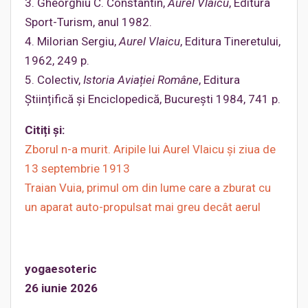
3. Gheorghiu C. Constantin,
Aurel Vlaicu
, Editura
Sport-Turism, anul 1982.
4. Milorian Sergiu,
Aurel Vlaicu
, Editura Tineretului,
1962, 249 p.
5. Colectiv,
Istoria Aviației Române
, Editura
Științifică și Enciclopedică, București 1984, 741 p.
Citiți și
:
Zborul n-a murit. Aripile lui Aurel Vlaicu și ziua de
13 septembrie 1913
Traian Vuia, primul om din lume care a zburat cu
un aparat auto-propulsat mai greu decât aerul
yogaesoteric
26 iunie 2026