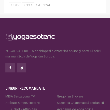
PREV
NEXT
1 din 3.744
YOGAESOTERIC - o enciclopedie ezoterică online și portalul celei
mai mari Școli de Yoga din Europa.
LINKURI RECOMANDATE
MISA Senzaţional TV
Gregorian Bivolaru
AtributeDumnezeiesti.ro
Mișcarea Charismatică Teofanică
Godly Attributes
Academia de Yoga online