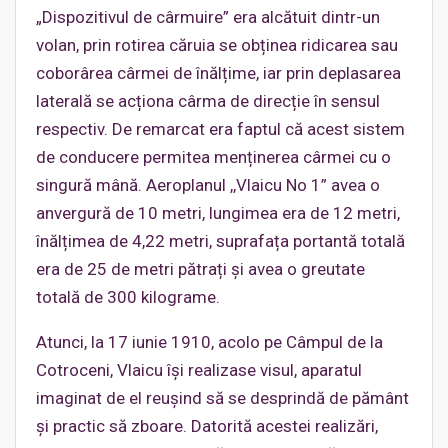
„Dispozitivul de cârmuire” era alcătuit dintr-un
volan, prin rotirea căruia se obținea ridicarea sau
coborârea cârmei de înălțime, iar prin deplasarea
laterală se acționa cârma de direcție în sensul
respectiv. De remarcat era faptul că acest sistem
de conducere permitea menținerea cârmei cu o
singură mână. Aeroplanul ,,Vlaicu No 1” avea o
anvergură de 10 metri, lungimea era de 12 metri,
înălțimea de 4,22 metri, suprafața portantă totală
era de 25 de metri pătrați și avea o greutate
totală de 300 kilograme.
Atunci, la 17 iunie 1910, acolo pe Câmpul de la
Cotroceni, Vlaicu își realizase visul, aparatul
imaginat de el reușind să se desprindă de pământ
și practic să zboare. Datorită acestei realizări,