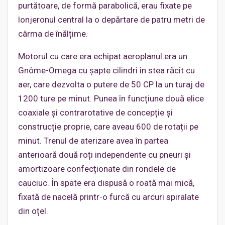
purtătoare, de formă parabolică, erau fixate pe
lonjeronul central la o depărtare de patru metri de
cârma de înălțime.
Motorul cu care era echipat aeroplanul era un
Gnôme-Omega cu șapte cilindri în stea răcit cu
aer, care dezvolta o putere de 50 CP la un turaj de
1200 ture pe minut. Punea în funcțiune două elice
coaxiale și contrarotative de concepție și
construcție proprie, care aveau 600 de rotații pe
minut. Trenul de aterizare avea în partea
anterioară două roți independente cu pneuri și
amortizoare confecționate din rondele de
cauciuc. În spate era dispusă o roată mai mică,
fixată de nacelă printr-o furcă cu arcuri spiralate
din oțel.