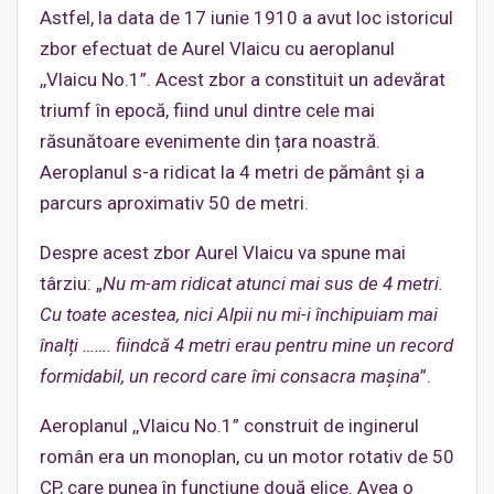
Astfel, la data de 17 iunie 1910 a avut loc istoricul
zbor efectuat de Aurel Vlaicu cu aeroplanul
,,Vlaicu No.1”. Acest zbor a constituit un adevărat
triumf în epocă, fiind unul dintre cele mai
răsunătoare evenimente din țara noastră.
Aeroplanul s-a ridicat la 4 metri de pământ și a
parcurs aproximativ 50 de metri.
Despre acest zbor Aurel Vlaicu va spune mai
târziu: „
Nu m-am ridicat atunci mai sus de 4 metri.
Cu toate acestea, nici Alpii nu mi-i închipuiam mai
înalți ……. fiindcă 4 metri erau pentru mine un record
formidabil, un record care îmi consacra mașina
”.
Aeroplanul ,,Vlaicu No.1” construit de inginerul
român era un monoplan, cu un motor rotativ de 50
CP, care punea în funcțiune două elice. Avea o