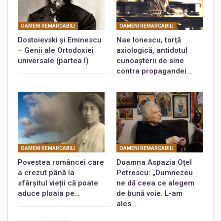
OAMENI REMARCABILI
OAMENI REMARCABILI
Dostoievski și Eminescu
Nae Ionescu, torță
– Genii ale Ortodoxiei
axiologică, antidotul
universale (partea I)
cunoașterii de sine
contra propagandei…
OAMENI REMARCABILI
OAMENI REMARCABILI
Povestea româncei care
Doamna Aspazia Oțel
a crezut până la
Petrescu: „Dumnezeu
sfârșitul vieții că poate
ne dă ceea ce alegem
aduce ploaia pe…
de bună voie. L-am
ales…