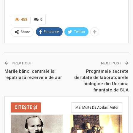
458
0
Share
Facebook
Twitter
PREV POST
NEXT POST
Marile bănci centrale își
Programele secrete
repatriază rezervele de aur
derulate de laboratoarele
biologice din Ucraina
finanțate de SUA
CITEȘTE ȘI
Mai Multe De Acelasi Autor