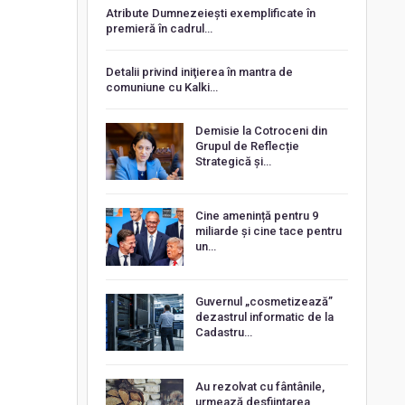
Atribute Dumnezeiești exemplificate în
premieră în cadrul…
Detalii privind iniţierea în mantra de
comuniune cu Kalki…
Demisie la Cotroceni din
Grupul de Reflecție
Strategică și…
Cine amenință pentru 9
miliarde și cine tace pentru
un…
Guvernul „cosmetizează”
dezastrul informatic de la
Cadastru…
Au rezolvat cu fântânile,
urmează desființarea