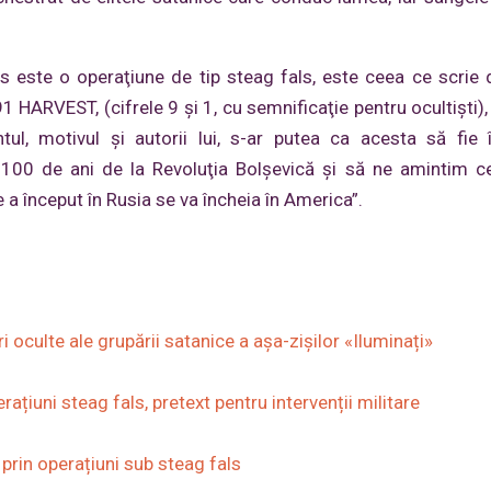
s este o operaţiune de tip steag fals, este ceea ce scrie
 HARVEST, (cifrele 9 şi 1, cu semnificaţie pentru ocultişti),
ul, motivul şi autorii lui, s-ar putea ca acesta să fie 
it 100 de ani de la Revoluţia Bolşevică și să ne amintim 
 a început în Rusia se va încheia în America”.
ri oculte ale grupării satanice a așa-zișilor «Iluminați»
ațiuni steag fals, pretext pentru intervenții militare
prin operațiuni sub steag fals