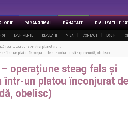
OLOGIE
PARANORMAL
SĂNĂTATE
CIVILIZAŢIILE 
NOI
EVENIMENTE
REVELAŢII
MISA
CONTACT
LOGIN
O
ză realitatea conspiratiei planetare
man într-un platou înconjurat de simboluri oculte (piramidă, obelisc)
– operațiune steag fals și
 într-un platou înconjurat d
dă, obelisc)