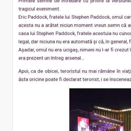
Primele semne de întrebare cu privire la versiune
tragicul eveniment.
Eric Paddock, fratele lui Stephen Paddock, omul car
acesta nu a arătat niciun moment vreun semn că ar f
casa lui Stephen Paddock, fratele acestuia nu cunoș
legal, dar niciuna nu era automată și că, în general,
Aşadar, omul nu era ucigaş, nimeni nu l-ar fi crezu
era prezent un întreg arsenal…
Apoi, ca de obicei, teroristul nu mai rămâne în via
ăsta oricine poate fi declarat terorist, i se înscenea