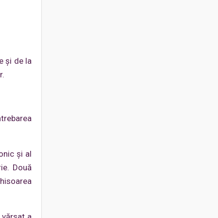
 şi de la
r.
ntrebarea
nic şi al
rie. Două
chisoarea
 vărsat a