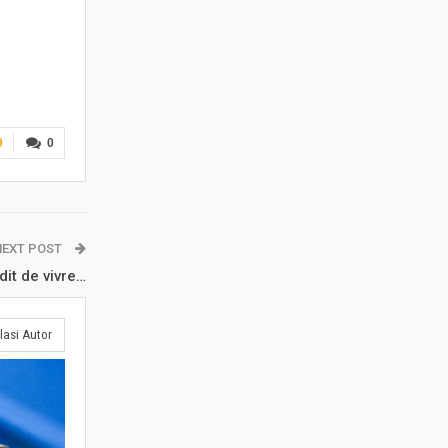
9
0
NEXT POST
dit de vivre…
lasi Autor