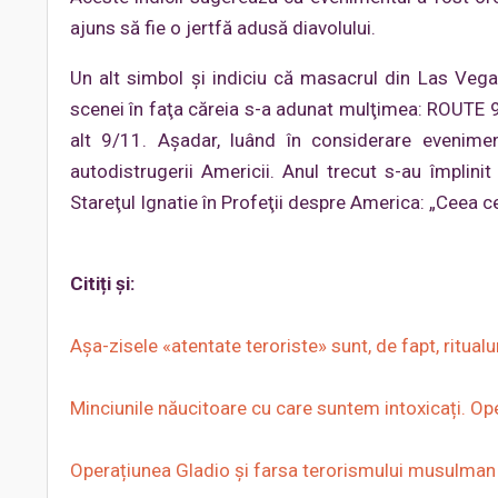
ajuns să fie o jertfă adusă diavolului.
Un alt simbol şi indiciu că masacrul din Las Vega
scenei în faţa căreia s-a adunat mulţimea: ROUTE 91
alt 9/11. Aşadar, luând în considerare eveniment
autodistrugerii Americii. Anul trecut s-au împlin
Stareţul Ignatie în Profeţii despre America: „Ceea ce
Citiți și:
Așa-zisele «atentate teroriste» sunt, de fapt, ritualu
Minciunile năucitoare cu care suntem intoxicați. Oper
Operațiunea Gladio și farsa terorismului musulman 