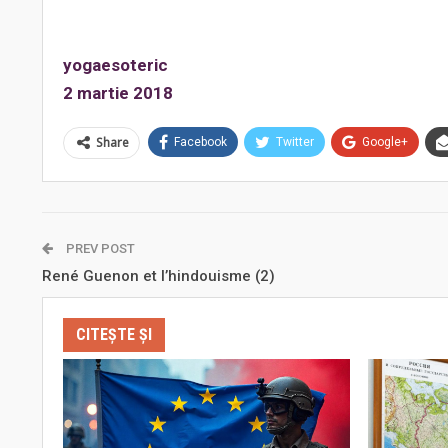
yogaesoteric
2 martie 2018
Share
Facebook
Twitter
Google+
PREV POST
René Guenon et l’hindouisme (2)
CITEȘTE ȘI