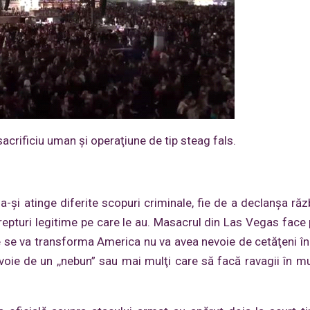
crificiu uman şi operaţiune de tip steag fals.
 a-și atinge diferite scopuri criminale, fie de a declanșa răz
epturi legitime pe care le au. Masacrul din Las Vegas face 
e se va transforma America nu va avea nevoie de cetăţeni în
voie de un ,,nebun” sau mai mulţi care să facă ravagii în m