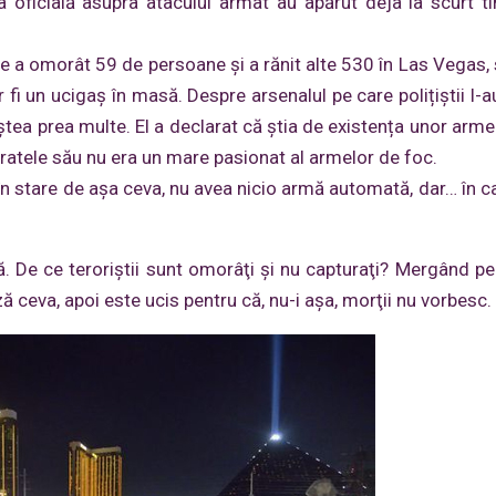
a oficială asupra atacului armat au apărut deja la scurt 
e a omorât 59 de persoane și a rănit alte 530 în Las Vegas,
i un ucigaș în masă. Despre arsenalul pe care polițiștii l-au
tea prea multe. El a declarat că știa de existența unor arme
 fratele său nu era un mare pasionat al armelor de foc.
t în stare de aşa ceva, nu avea nicio armă automată, dar… în 
ţă. De ce teroriştii sunt omorâţi şi nu capturaţi? Mergând p
ză ceva, apoi este ucis pentru că, nu-i aşa, morţii nu vorbesc.