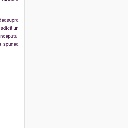
 deasupra
 adică un
începutul
ce spunea