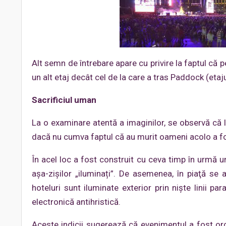
Alt semn de întrebare apare cu privire la faptul că 
un alt etaj decât cel de la care a tras Paddock (etaju
Sacrificiul uman
La o examinare atentă a imaginilor, se observă că l
dacă nu cumva faptul că au murit oameni acolo a fos
În acel loc a fost construit cu ceva timp în urmă 
așa-zișilor „iluminați”. De asemenea, în piaţă se 
hoteluri sunt iluminate exterior prin nişte linii p
electronică antihristică.
Aceste indicii sugerează că evenimentul a fost orc