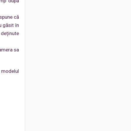
timp după
 spune că
 găsit în
 deținute
camera sa
e modelul