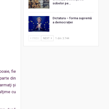
sobelor pe…
Dictatura – forma supremă
a democrației
PREV
NEXT
1 din 3.744
boaie, fie
parte din
armaţi și
ulţime cu