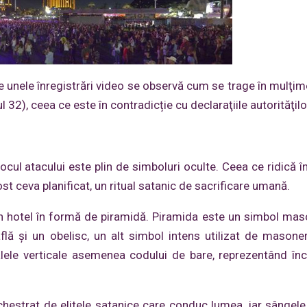
pe unele înregistrări video se observă cum se trage în mulţime
l 32), ceea ce este în contradicție cu declaraţiile autorităţilo
ocul atacului este plin de simboluri oculte. Ceea ce ridică î
t ceva planificat, un ritual satanic de sacrificare umană.
un hotel în formă de piramidă. Piramida este un simbol maso
află și un obelisc, un alt simbol intens utilizat de masone
aralele verticale asemenea codului de bare, reprezentând în
hestrat de elitele satanice care conduc lumea, iar sângele