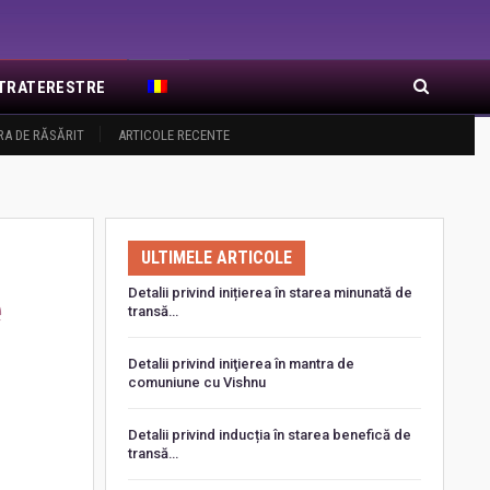
EXTRATERESTRE
RA DE RĂSĂRIT
ARTICOLE RECENTE
ULTIMELE ARTICOLE
Detalii privind inițierea în starea minunată de
e
transă…
Detalii privind iniţierea în mantra de
comuniune cu Vishnu
Detalii privind inducția în starea benefică de
transă…