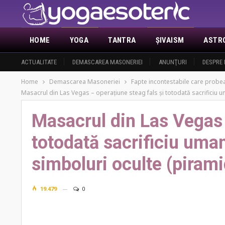
HOME
YOGA
TANTRA
ŞIVAISM
ASTR
ACTUALITATE
DEMASCAREA MASONERIEI
ANUNŢURI
DESPRE 
Home
Demascarea Masoneriei
Fapte incontestabile care probea
Masacrul din Las Vegas – operațiune steag fals și totodată sacrificiu u
Masacrul din Las Vegas 
totodată sacrificiu uman
simboluri oculte (pirami
19.479
0