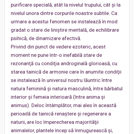
purificare specială, atât la nivelul trupului, cât şi la
nivelul unora dintre corpurile noastre subtile. Ca
urmare a acestui fenomen se instalează în mod
gradat o stare de liniştire mentală, de echilibrare
psihică, de dinamizare afectivă.
Privind din punct de vedere ezoteric, acest
moment ne pune într-o inefabilă stare de
rezonanţă cu condiţia androginală glorioasă, cu
starea tainică de armonie care în anumite condiţii
se instalează în universul nostru lăuntric între
natura feminină şi natura masculină, între bărbatul
interior şi femeia interioară (între anima şi
animus). Deloc întâmplător, mai ales în această
perioadă de tainică renaştere şi regenerare a
naturii, are loc împerecherea majorităţii
animalelor, plantele încep să înmugurească şi,