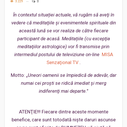
3.229
0
În contextul situației actuale, vă rugăm să aveţi în
vedere că meditaţiile şi evenimentele spirituale din
această lună se vor realiza de către fiecare
participant de acasă. Meditațiile (cu excepţia
meditaţiilor astrologice) vor fi transmise prin
intermediul postului de televiziune on-line
MISA
Senzaţional TV
.
Motto: „
Uneori oamenii se împiedică de adevăr, dar
numai cei proşti se ridică imediat şi merg
indiferenţi mai departe.
”
ATENŢIE!!! Fiecare dintre aceste momente
benefice, care sunt totodată nişte daruri ascunse