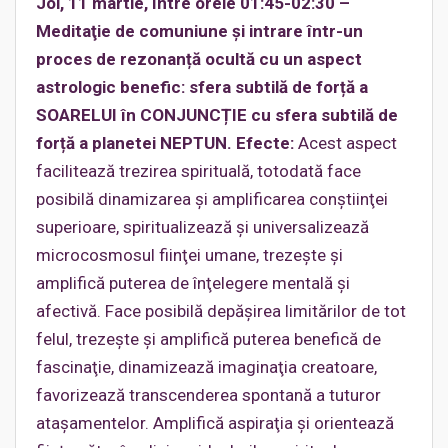
Joi, 11 martie, între orele 01:45-02:30 –
Meditaţie de comuniune și intrare într-un
proces de rezonanță ocultă cu un aspect
astrologic benefic: sfera subtilă de forță a
SOARELUI în CONJUNCȚIE cu sfera subtilă de
forță a planetei NEPTUN. Efecte:
Acest aspect
facilitează trezirea spirituală, totodată face
posibilă dinamizarea şi amplificarea conştiinţei
superioare, spiritualizează şi universalizează
microcosmosul fiinţei umane, trezeşte şi
amplifică puterea de înţelegere mentală şi
afectivă. Face posibilă depăşirea limitărilor de tot
felul, trezeşte şi amplifică puterea benefică de
fascinaţie, dinamizează imaginaţia creatoare,
favorizează transcenderea spontană a tuturor
ataşamentelor. Amplifică aspiraţia şi orientează