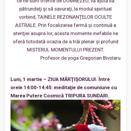
ce ne sunt oferite de DUMNEZEU, vă ajută să
pătrundeţi şi să savuraţi, la modul spiritual
vorbind, TAINELE REZONANŢELOR OCULTE
ASTRALE. Prin focalizarea fermă şi continuă a
atenţiei asupra lor, aceste momente inefabile ne
oferă totodată ocazia de a trăi plenar şi profund
MISTERUL MOMENTULUI PREZENT.
Profesor de yoga Gregorian Bivolaru
Luni, 1 martie – ZIUA MĂRŢIŞORULUI. Între
orele 14:00-14:45: meditaţie de comuniune cu
Marea Putere Cosmică TRIPURA SUNDARI.