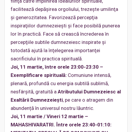
fiinţa către împlinirea idealurilor spirituale,
facilitează depăşirea orgoliului, trezeşte umilinţa
şi generozitatea. Favorizează percepţia
inspiraţiilor dumnezeieşti şi face posibilă punerea
lor în practică. Face să crească încrederea în
percepţiile subtile dumnezeiesc inspirate şi
totodată ajută la înţelegerea importanţei
sacrificiului în practica spirituală.
Joi, 11 martie, între orele 23:00-23:30 –
Exemplificare spirituală:
Comuniune intensă,
plenară, profundă cu energia subtilă sublimă,
nesfârşită, gratuită a
Atributului Dumnezeiesc al
Exaltării Dumnezeieşti
, pe care o atragem din
abundență în universul nostru lăuntric.
Joi, 11 martie / Vineri 12 martie –
MAHASHIVARATRI. Între orele 23:40-01:10: