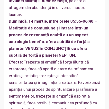
Invulnerabilității Dumnezeieşti
, pe care o
atragem din abundență în universul nostru
lăuntric.
Duminică, 14 martie, între orele 05:55-06:40 –
Meditaţie de comuniune și intrare într-un
proces de rezonanță ocultă cu un aspect
astrologic benefic: sfera subtilă de forță a
planetei VENUS în CONJUNCŢIE cu sfera
subtilă de forță a planetei NEPTUN.
Efecte:
Trezeşte şi amplifică forţa lăuntrică
creatoare, face să apară o stare de rafinament
erotic şi artistic, trezeşte şi intensifică
sensibilitatea şi imaginaţia creatoare. Favorizează
apariţia unui proces de spiritualizare şi rafinare a
sentimentelor, trezeşte şi amplifică aspiraţia
spirituală, face posibilă comuniunea profundă cu