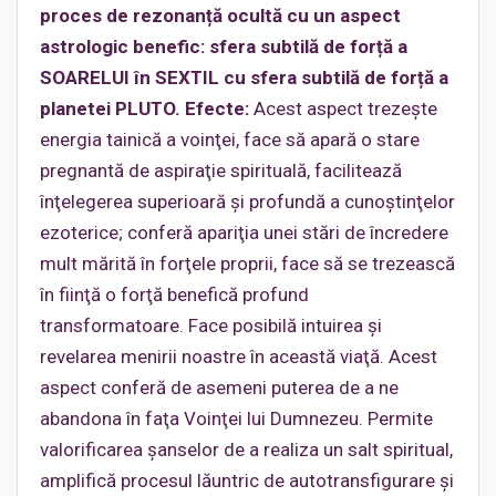
proces de rezonanță ocultă cu un aspect
astrologic benefic: sfera subtilă de forță a
SOARELUI în SEXTIL cu sfera subtilă de forță a
planetei PLUTO. Efecte:
Acest aspect trezeşte
energia tainică a voinţei, face să apară o stare
pregnantă de aspiraţie spirituală, facilitează
înţelegerea superioară şi profundă a cunoştinţelor
ezoterice; conferă apariţia unei stări de încredere
mult mărită în forţele proprii, face să se trezească
în fiinţă o forţă benefică profund
transformatoare. Face posibilă intuirea şi
revelarea menirii noastre în această viaţă. Acest
aspect conferă de asemeni puterea de a ne
abandona în faţa Voinţei lui Dumnezeu. Permite
valorificarea şanselor de a realiza un salt spiritual,
amplifică procesul lăuntric de autotransfigurare şi