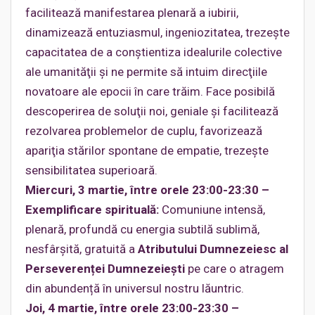
facilitează manifestarea plenară a iubirii,
dinamizează entuziasmul, ingeniozitatea, trezeşte
capacitatea de a conştientiza idealurile colective
ale umanităţii şi ne permite să intuim direcţiile
novatoare ale epocii în care trăim. Face posibilă
descoperirea de soluţii noi, geniale şi facilitează
rezolvarea problemelor de cuplu, favorizează
apariţia stărilor spontane de empatie, trezeşte
sensibilitatea superioară.
Miercuri, 3 martie, între orele 23:00-23:30 –
Exemplificare spirituală:
Comuniune intensă,
plenară, profundă cu energia subtilă sublimă,
nesfârşită, gratuită a
Atributului Dumnezeiesc al
Perseverenței Dumnezeieşti
pe care o atragem
din abundență în universul nostru lăuntric.
Joi, 4 martie, între orele 23:00-23:30 –