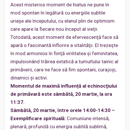
Acest misterios moment de hiatus ne pune în
mod spontan în legătură cu energiile subtile
uriaşe ale începutului, cu elanul plin de optimism
care apare la fiecare nou început al vieţii.
Totodată, acest moment de efervescenţă face să
apară o fascinantă înflorire a vitalităţii. El trezeşte
în mod armonios în fiinţă virilitatea şi feminitatea,
impulsionând trăirea extatică a tumultului tainic al
primăverii, care ne face să fim spontani, curajoşi,
dinamici şi activi.
Momentul de maximă influență al echinocţiului
de primăvară este sâmbătă, 20 martie, la ora
11:37.
Sâmbătă, 20 martie, între orele 14:00-14:30 –
Exemplificare spirituală:
Comuniune intensă,
plenară, profundă cu energia subtilă sublimă,