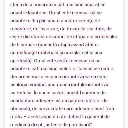
ideea de a concretiza cât mai bine aspiraţiile
noastre lăuntrice. Omul este necesar să se
adapteze din plin acum acestor cerinţe de
renaştere, de înviorare, de trezire la realitate, de
ieşire din starea de somn, de stopare a procesului
de hibernare (această etapă având atât o
semnificaţie materială şi socială, cât şi una
spirituală). Omul este astfel necesar să se
adapteze cât mai bine ciclurilor tainice ale naturii,
deoarece mai ales acum împotrivirea sa este,
analogic vorbind, asemenea înotului împotriva
curentului. În unele cazuri, acest fenomen de
neadaptare adeseori va da naştere stărilor de
oboseală, de nervozitate care adeseori sunt fără
motiv – acest aspect este definit în general de
medicină drept „astenie de primăvară”.