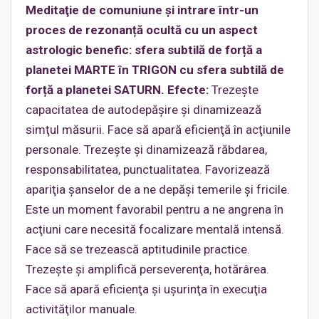
Meditaţie de comuniune și intrare într-un
proces de rezonanță ocultă cu un aspect
astrologic benefic: sfera subtilă de forță a
planetei MARTE în TRIGON cu sfera subtilă de
forță a planetei SATURN. Efecte:
Trezeşte
capacitatea de autodepăşire şi dinamizează
simţul măsurii. Face să apară eficienţă în acţiunile
personale. Trezeşte şi dinamizează răbdarea,
responsabilitatea, punctualitatea. Favorizează
apariţia şanselor de a ne depăşi temerile şi fricile.
Este un moment favorabil pentru a ne angrena în
acţiuni care necesită focalizare mentală intensă.
Face să se trezească aptitudinile practice.
Trezeşte şi amplifică perseverenţa, hotărârea.
Face să apară eficienţa şi uşurinţa în execuţia
activităţilor manuale.