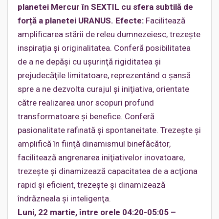
planetei Mercur în SEXTIL cu sfera subtilă de
forță a planetei URANUS. Efecte:
Facilitează
amplificarea stării de releu dumnezeiesc, trezeşte
inspiraţia şi originalitatea. Conferă posibilitatea
de a ne depăşi cu uşurinţă rigiditatea şi
prejudecăţile limitatoare, reprezentând o şansă
spre a ne dezvolta curajul şi iniţiativa, orientate
către realizarea unor scopuri profund
transformatoare şi benefice. Conferă
pasionalitate rafinată şi spontaneitate. Trezeşte şi
amplifică în fiinţă dinamismul binefăcător,
facilitează angrenarea iniţiativelor inovatoare,
trezeşte şi dinamizează capacitatea de a acţiona
rapid şi eficient, trezeşte şi dinamizează
îndrăzneala şi inteligenţa.
Luni, 22 martie, între orele 04:20-05:05 –