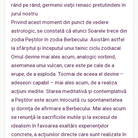
rând pe rând, germenii vieţii renasc pretutindeni în
jurul nostru.
Privind acest moment din punct de vedere
astrologic, se constată că atunci Soarele trece din
zodia Peştilor în zodia Berbecului. Asistăm astfel
la sfârşitul şi începutul unui tainic ciclu zodiacal.
Omul devine mai ales acum, analogic vorbind,
asemenea unui vulcan, care este pe cale de a
erupe, de a exploda. Tocmai de aceea el devine –
adeseori capabil – mai ales acum, de a realiza
acţiuni inedite. Starea meditativă şi contemplativă
a Peştilor este acum înlocuită cu spontaneitatea
şi dorinţa de afirmare a Berbecului. Mai ales acum
se renunţă la sacrificiile inutile şi la excesul de
idealism în favoarea exaltării experienţelor
concrete, a acţiunilor directe care sunt realizate în