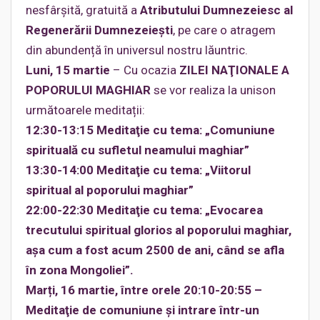
nesfârşită, gratuită a
Atributului Dumnezeiesc al
Regenerării Dumnezeieşti
, pe care o atragem
din abundență în universul nostru lăuntric.
Luni, 15 martie
– Cu ocazia
ZILEI NAŢIONALE A
POPORULUI MAGHIAR
se vor realiza la unison
următoarele meditații:
12:30-13:15 Meditaţie cu tema: „Comuniune
spirituală cu sufletul neamului maghiar”
13:30-14:00 Meditaţie cu tema: „Viitorul
spiritual al poporului maghiar”
22:00-22:30 Meditaţie cu tema: „Evocarea
trecutului spiritual glorios al poporului maghiar,
aşa cum a fost acum 2500 de ani, când se afla
în zona Mongoliei”.
Marți, 16 martie, între orele 20:10-20:55 –
Meditaţie de comuniune și intrare într-un