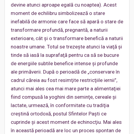
devine atunci aproape egală cu noaptea). Acest
moment de echilibru simbolizează o stare
inefabilă de armonie care face să apară o stare de
transformare profundă, pregnantă, a naturii
exterioare, cât şi o transformare benefică a naturii
noastre umane. Totul se trezeşte atunci la viaţă şi
tinde să iasă la suprafaţă pentru ca să se bucure
de energiile subtile benefice intense şi profunde
ale primăverii. După o perioadă de „conservare în
cadrul căreia au fost resimţite restricţiile iernii”,
atunci mai ales cea mai mare parte a alimentaţiei
fiind compusă la yoghini din seminţe, cereale şi
lactate, urmează, în conformitate cu tradiţia
creştină ortodoxă, postul Sfintelor Paşti ce
cuprinde şi acest moment de echinocţiu. Mai ales
în această perioadă are loc un proces spontan de