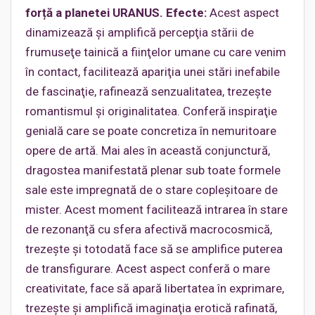
forță a planetei URANUS. Efecte:
Acest aspect
dinamizează şi amplifică percepţia stării de
frumuseţe tainică a fiinţelor umane cu care venim
în contact, facilitează apariţia unei stări inefabile
de fascinaţie, rafinează senzualitatea, trezeşte
romantismul şi originalitatea. Conferă inspiraţie
genială care se poate concretiza în nemuritoare
opere de artă. Mai ales în această conjunctură,
dragostea manifestată plenar sub toate formele
sale este impregnată de o stare copleşitoare de
mister. Acest moment facilitează intrarea în stare
de rezonanţă cu sfera afectivă macrocosmică,
trezeşte şi totodată face să se amplifice puterea
de transfigurare. Acest aspect conferă o mare
creativitate, face să apară libertatea în exprimare,
trezeşte şi amplifică imaginaţia erotică rafinată,