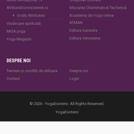
AtributeDumnezeiesti.ro
Mișcarea Charismatică Teofanică
Godly Attributes
Academia de Yoga online
ATMAN
Vindecare spirituală
Editura Ganesha
MISA.yoga
Editura Venusiana
Yoga Magazin
DESPRE NOI
Termeni și condiții de utilizare
Despre noi
Contact
Login
© 2026 - YogaEsoteric. All Rights Reserved.
YogaEsoteric