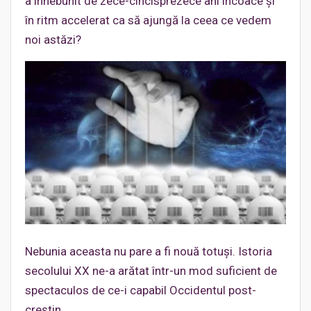
a înnebunit de zece-cincisprezece ani încoace și
în ritm accelerat ca să ajungă la ceea ce vedem
noi astăzi?
Nebunia aceasta nu pare a fi nouă totuși. Istoria
secolului XX ne-a arătat într-un mod suficient de
spectaculos de ce-i capabil Occidentul post-
creștin.