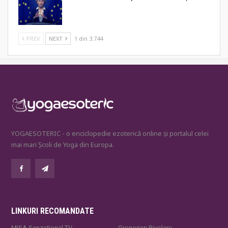
PREV
NEXT
1 din 3.744
YOGAESOTERIC - o enciclopedie ezoterică online și portalul celei
mai mari Școli de Yoga din Europa.
LINKURI RECOMANDATE
MISA Senzaţional TV
Gregorian Bivolaru