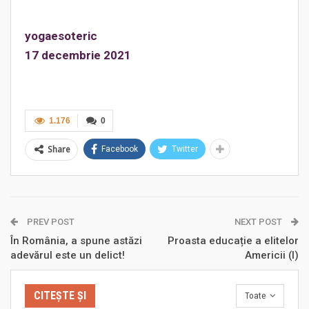
yogaesoteric
17 decembrie 2021
1.176
0
Share
Facebook
Twitter
PREV POST
NEXT POST
În România, a spune astăzi
Proasta educație a elitelor
adevărul este un delict!
Americii (I)
CITEȘTE ȘI
Toate