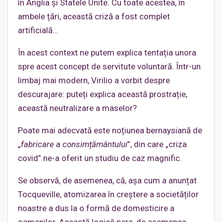
în Anglia și Statele Unite. Cu toate acestea, în
ambele țări, această criză a fost complet
artificială…
În acest context ne putem explica tentația unora
spre acest concept de servitute voluntară. Într-un
limbaj mai modern, Virilio a vorbit despre
descurajare: puteți explica această prostrație,
această neutralizare a maselor?
Poate mai adecvată este noțiunea bernaysiană de
„
fabricare a consimțământului
”, din care „criza
covid” ne-a oferit un studiu de caz magnific.
Se observă, de asemenea, că, așa cum a anunțat
Tocqueville, atomizarea în creștere a societăților
noastre a dus la o formă de domesticire a
oamenilor. Această logică pare, de asemenea,