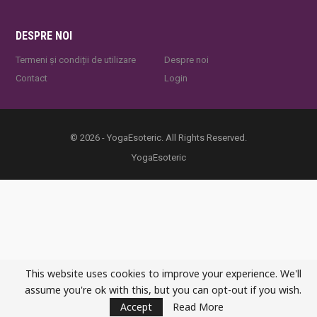
DESPRE NOI
Termeni și condiții de utilizare
Despre noi
Contact
Login
© 2026 - YogaEsoteric. All Rights Reserved.
YogaEsoteric
This website uses cookies to improve your experience. We'll
assume you're ok with this, but you can opt-out if you wish.
Accept
Read More