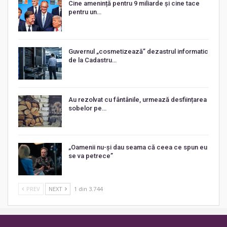
Cine amenință pentru 9 miliarde și cine tace
pentru un…
Guvernul „cosmetizează” dezastrul informatic
de la Cadastru…
Au rezolvat cu fântânile, urmează desființarea
sobelor pe…
„Oamenii nu-și dau seama că ceea ce spun eu
se va petrece”
PREV
NEXT
1 din 3.744