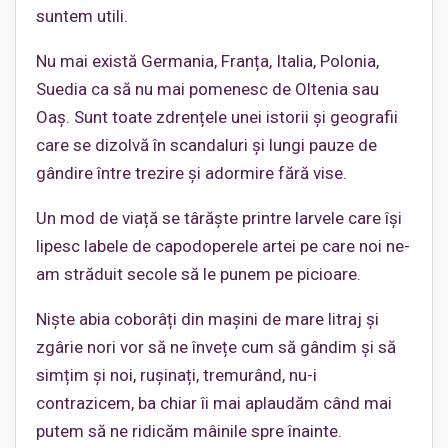
suntem utili.
Nu mai există Germania, Franța, Italia, Polonia,
Suedia ca să nu mai pomenesc de Oltenia sau
Oaș. Sunt toate zdrențele unei istorii și geografii
care se dizolvă în scandaluri și lungi pauze de
gândire între trezire și adormire fără vise.
Un mod de viață se târăște printre larvele care își
lipesc labele de capodoperele artei pe care noi ne-
am străduit secole să le punem pe picioare.
Niște abia coborâți din mașini de mare litraj și
zgârie nori vor să ne învețe cum să gândim și să
simțim și noi, rușinați, tremurând, nu-i
contrazicem, ba chiar îi mai aplaudăm când mai
putem să ne ridicăm mâinile spre înainte.