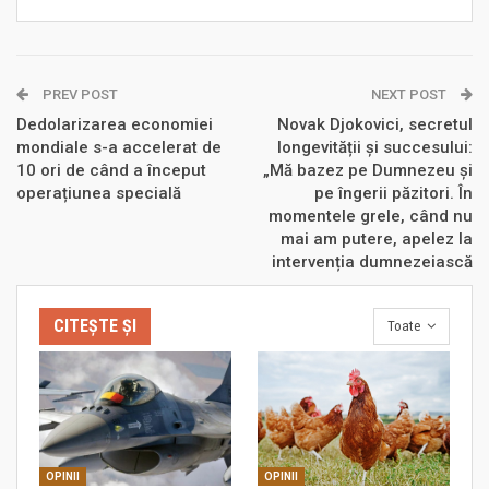
PREV POST
NEXT POST
Dedolarizarea economiei
Novak Djokovici, secretul
mondiale s-a accelerat de
longevității și succesului:
10 ori de când a început
„Mă bazez pe Dumnezeu și
operațiunea specială
pe îngerii păzitori. În
momentele grele, când nu
mai am putere, apelez la
intervenția dumnezeiască
CITEȘTE ȘI
Toate
OPINII
OPINII