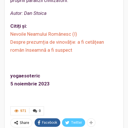
propriii paralizii civilizatorii.
Autor: Dan Stoica
Citiți și:
Nevoile Neamului Românesc (I)
Despre prezumția de vinovăție: a fi cetățean
român înseamnă a fi suspect
yogaesoteric
5 noiembrie 2023
971
0
Share
Facebook
Twitter