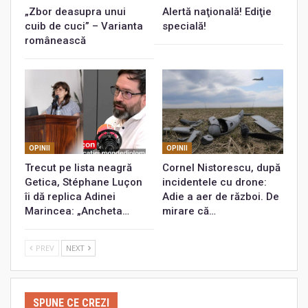
„Zbor deasupra unui
Alertă naţională! Ediţie
cuib de cuci” – Varianta
specială!
românească
OPINII
OPINII
Trecut pe lista neagră
Cornel Nistorescu, după
Getica, Stéphane Luçon
incidentele cu drone:
îi dă replica Adinei
Adie a aer de război. De
Marincea: „Ancheta…
mirare că…
PREV
NEXT
SPUNE CE CREZI