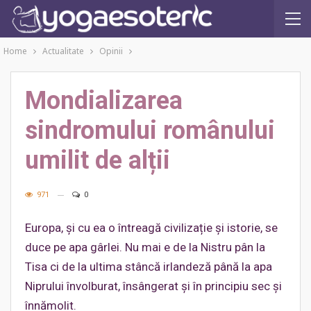
Home
Actualitate
Opinii
Mondializarea
sindromului românului
umilit de alții
971
0
Europa, și cu ea o întreagă civilizație și istorie, se
duce pe apa gârlei. Nu mai e de la Nistru pân la
Tisa ci de la ultima stâncă irlandeză până la apa
Niprului învolburat, însângerat și în principiu sec și
înnămolit.