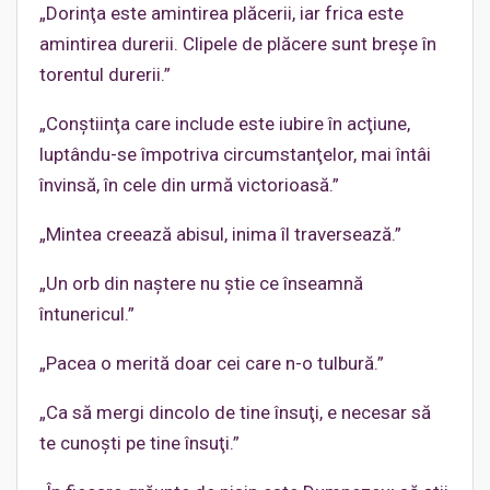
„Dorinţa este amintirea plăcerii, iar frica este
amintirea durerii. Clipele de plăcere sunt breşe în
torentul durerii.”
„Conştiinţa care include este iubire în acţiune,
luptându-se împotriva circumstanţelor, mai întâi
învinsă, în cele din urmă victorioasă.”
„Mintea creează abisul, inima îl traversează.”
„Un orb din naştere nu ştie ce înseamnă
întunericul.”
„Pacea o merită doar cei care n-o tulbură.”
„Ca să mergi dincolo de tine însuţi, e necesar să
te cunoşti pe tine însuţi.”