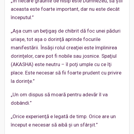
„În fiecare grăunte de nisip este Dumnezeu; să ştii
aceasta este foarte important, dar nu este decât
începutul.”
„Aşa cum un beţigaş de chibrit dă foc unei păduri
uriaşe, tot aşa o dorinţă aprinde focurile
manifestării. Însăşi rolul creaţiei este împlinirea
dorinţelor, care pot fi nobile sau josnice. Spaţiul
(AKASHA) este neutru – îl poţi umple cu ce îţi
place. Este necesar să fii foarte prudent cu privire
la dorinţe.”
„Un om dispus să moară pentru adevăr îl va
dobândi.”
„Orice experienţă e legată de timp. Orice are un
început e necesar să aibă şi un sfârşit.”