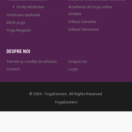
Godly Attributes
Academia de Yoga online
ATMAN
Vindecare spirituală
Editura Ganesha
MISA.yoga
Editura Venusiana
Yoga Magazin
DESPRE NOI
Termeni și condiții de utilizare
Despre noi
Contact
Login
© 2026 - YogaEsoteric. All Rights Reserved.
YogaEsoteric