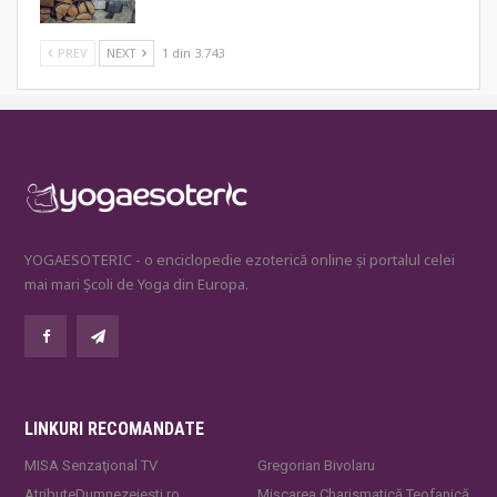
PREV
NEXT
1 din 3.743
YOGAESOTERIC - o enciclopedie ezoterică online și portalul celei
mai mari Școli de Yoga din Europa.
LINKURI RECOMANDATE
MISA Senzaţional TV
Gregorian Bivolaru
AtributeDumnezeiesti.ro
Mișcarea Charismatică Teofanică