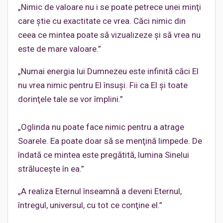
„Nimic de valoare nu i se poate petrece unei minţi
care ştie cu exactitate ce vrea. Căci nimic din
ceea ce mintea poate să vizualizeze şi să vrea nu
este de mare valoare.”
„Numai energia lui Dumnezeu este infinită căci El
nu vrea nimic pentru El însuşi. Fii ca El şi toate
dorinţele tale se vor împlini.”
„Oglinda nu poate face nimic pentru a atrage
Soarele. Ea poate doar să se menţină limpede. De
îndată ce mintea este pregătită, lumina Sinelui
străluceşte în ea.”
„A realiza Eternul înseamnă a deveni Eternul,
întregul, universul, cu tot ce conţine el.”