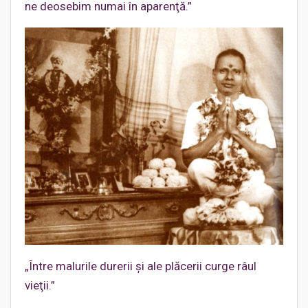
ne deosebim numai în aparenţă.”
„Între malurile durerii şi ale plăcerii curge râul
vieţii.”