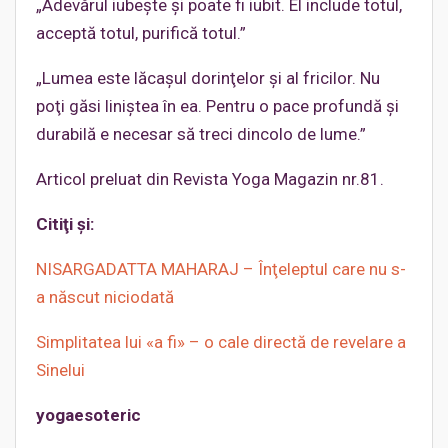
„Adevărul iubeşte şi poate fi iubit. El include totul,
acceptă totul, purifică totul.”
„Lumea este lăcaşul dorinţelor şi al fricilor. Nu
poţi găsi liniştea în ea. Pentru o pace profundă şi
durabilă e necesar să treci dincolo de lume.”
Articol preluat din Revista Yoga Magazin nr.81.
Citiţi şi:
NISARGADATTA MAHARAJ – Înţeleptul care nu s-
a născut niciodată
Simplitatea lui «a fi» – o cale directă de revelare a
Sinelui
yogaesoteric