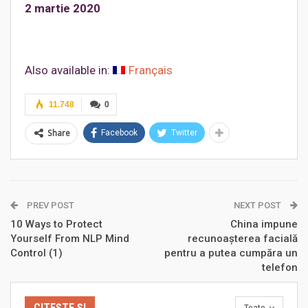
2 martie 2020
Also available in:
Français
11.748
0
Share
Facebook
Twitter
PREV POST
NEXT POST
10 Ways to Protect
China impune
Yourself From NLP Mind
recunoașterea facială
Control (1)
pentru a putea cumpăra un
telefon
CITEȘTE ȘI
Toate