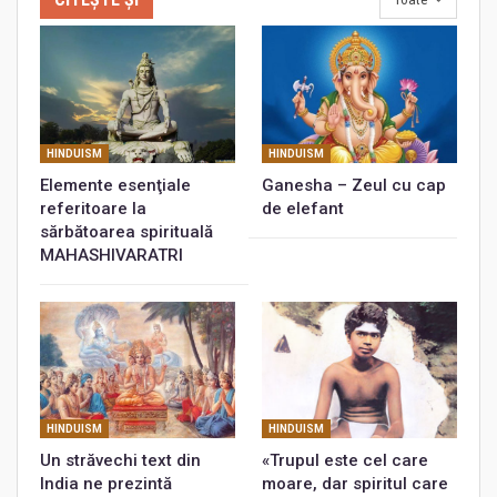
HINDUISM
HINDUISM
Elemente esenţiale
Ganesha – Zeul cu cap
referitoare la
de elefant
sărbătoarea spirituală
MAHASHIVARATRI
HINDUISM
HINDUISM
Un străvechi text din
«Trupul este cel care
India ne prezintă
moare, dar spiritul care