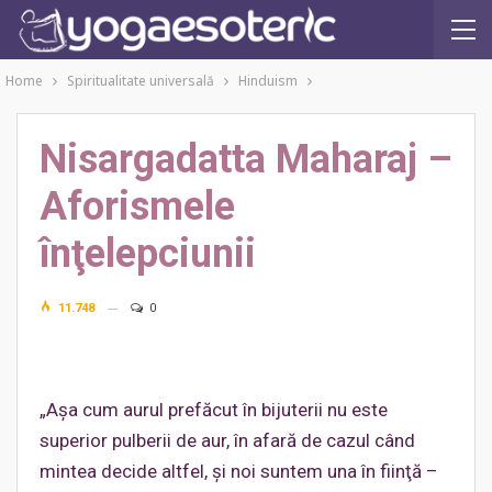
Home
Spiritualitate universală
Hinduism
Nisargadatta Maharaj –
Aforismele
înţelepciunii
11.748
0
„Aşa cum aurul prefăcut în bijuterii nu este
superior pulberii de aur, în afară de cazul când
mintea decide altfel, şi noi suntem una în fiinţă –