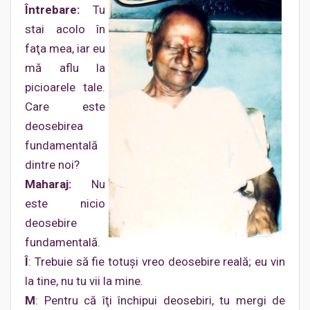
Întrebare:
Tu
stai acolo în
faţa mea, iar eu
mă aflu la
picioarele tale.
Care este
deosebirea
fundamentală
dintre noi?
Maharaj:
Nu
este nicio
deosebire
fundamentală.
Î
: Trebuie să fie totuşi vreo deosebire reală; eu vin
la tine, nu tu vii la mine.
M
: Pentru că îţi închipui deosebiri, tu mergi de