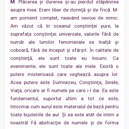
M
: Plăcerea şi durerea şi-au pierdut stăpânirea
asupra mea. Eram liber de dorinţă şi de frică. M-
am pomenit complet, neavând nevoie de nimic.
Am văzut că în oceanul conştiinţei pure, la
suprafaţa conştiinţei universale, valurile fără de
număr ale lumilor fenomenale se înalţă şi
coboară, fără de început şi sfârşit. În calitate de
conştiinţă, ele sunt toate eu însumi. Ca
evenimente, ele sunt toate ale mele. Există o
putere misterioasă care veghează asupra lor.
Acea putere este Dumnezeu, Conştiinţa, Sinele,
Viaţa, oricare ar fi numele pe care i-l dai. Ea este
fundamentul, suportul ultim a tot ce este,
întocmai cum aurul este materialul de bază pentru
toate bijuteriile de aur. Şi ea este atât de intim a
noastră! Fă abstracţie de numele şi de forma