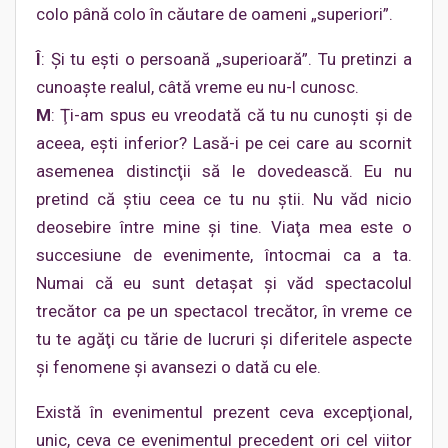
colo până colo în căutare de oameni „superiori”.
Î
: Şi tu eşti o persoană „superioară”. Tu pretinzi a
cunoaşte realul, câtă vreme eu nu-l cunosc.
M
: Ţi-am spus eu vreodată că tu nu cunoşti şi de
aceea, eşti inferior? Lasă-i pe cei care au scornit
asemenea distincţii să le dovedească. Eu nu
pretind că ştiu ceea ce tu nu ştii. Nu văd nicio
deosebire între mine şi tine. Viaţa mea este o
succesiune de evenimente, întocmai ca a ta.
Numai că eu sunt detaşat şi văd spectacolul
trecător ca pe un spectacol trecător, în vreme ce
tu te agăţi cu tărie de lucruri și diferitele aspecte
și fenomene şi avansezi o dată cu ele.
Există în evenimentul prezent ceva excepţional,
unic, ceva ce evenimentul precedent ori cel viitor