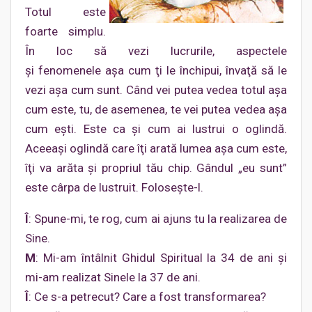
Totul este
foarte simplu.
În loc să vezi lucrurile, aspectele
și fenomenele aşa cum ţi le închipui, învaţă să le
vezi aşa cum sunt. Când vei putea vedea totul aşa
cum este, tu, de asemenea, te vei putea vedea aşa
cum eşti. Este ca şi cum ai lustrui o oglindă.
Aceeaşi oglindă care îţi arată lumea aşa cum este,
îţi va arăta şi propriul tău chip. Gândul „eu sunt”
este cârpa de lustruit. Foloseşte-l.
Î
: Spune-mi, te rog, cum ai ajuns tu la realizarea de
Sine.
M
: Mi-am întâlnit Ghidul Spiritual la 34 de ani şi
mi-am realizat Sinele la 37 de ani.
Î
: Ce s-a petrecut? Care a fost transformarea?