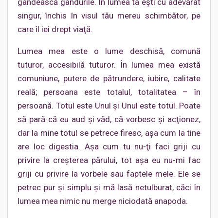
gândească gândurile. În lumea ta eşti cu adevărat
singur, închis în visul tău mereu schimbător, pe
care îl iei drept viaţă.
Lumea mea este o lume deschisă, comună
tuturor, accesibilă tuturor. În lumea mea există
comuniune, putere de pătrundere, iubire, calitate
reală; persoana este totalul, totalitatea – în
persoană. Totul este Unul şi Unul este totul. Poate
să pară că eu aud şi văd, că vorbesc şi acţionez,
dar la mine totul se petrece firesc, aşa cum la tine
are loc digestia. Aşa cum tu nu-ţi faci griji cu
privire la creşterea părului, tot aşa eu nu-mi fac
griji cu privire la vorbele sau faptele mele. Ele se
petrec pur şi simplu şi mă lasă netulburat, căci în
lumea mea nimic nu merge niciodată anapoda.