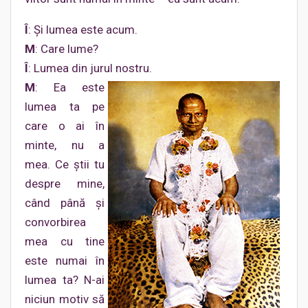
Î
: Şi lumea este acum.
M
: Care lume?
Î
: Lumea din jurul nostru.
M
: Ea este
lumea ta pe
care o ai în
minte, nu a
mea. Ce ştii tu
despre mine,
când până şi
convorbirea
mea cu tine
este numai în
lumea ta? N-ai
niciun motiv să