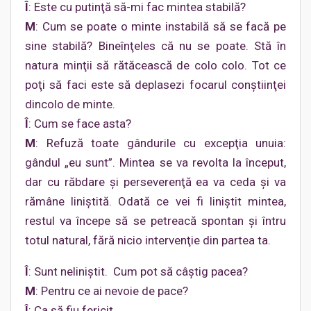
Î
: Este cu putinţă să-mi fac mintea stabilă?
M
: Cum se poate o minte instabilă să se facă pe
sine stabilă? Bineînţeles că nu se poate. Stă în
natura minţii să rătăcească de colo colo. Tot ce
poţi să faci este să deplasezi focarul conştiinţei
dincolo de minte.
Î
: Cum se face asta?
M
: Refuză toate gândurile cu excepţia unuia:
gândul „eu sunt”. Mintea se va revolta la început,
dar cu răbdare şi perseverenţă ea va ceda şi va
rămâne liniştită. Odată ce vei fi liniştit mintea,
restul va începe să se petreacă spontan şi întru
totul natural, fără nicio intervenţie din partea ta.
Î
: Sunt neliniştit. Cum pot să câştig pacea?
M
: Pentru ce ai nevoie de pace?
Î
: Ca să fiu fericit.