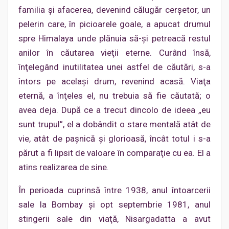
familia şi afacerea, devenind călugăr cerşetor, un
pelerin care, în picioarele goale, a apucat drumul
spre Himalaya unde plănuia să-şi petreacă restul
anilor în căutarea vieţii eterne. Curând însă,
înţelegând inutilitatea unei astfel de căutări, s-a
întors pe acelaşi drum, revenind acasă. Viaţa
eternă, a înţeles el, nu trebuia să fie căutată; o
avea deja. După ce a trecut dincolo de ideea „eu
sunt trupul”, el a dobândit o stare mentală atât de
vie, atât de paşnică şi glorioasă, încât totul i s-a
părut a fi lipsit de valoare în comparaţie cu ea. El a
atins realizarea de sine.
În perioada cuprinsă între 1938, anul întoarcerii
sale la Bombay şi opt septembrie 1981, anul
stingerii sale din viaţă, Nisargadatta a avut