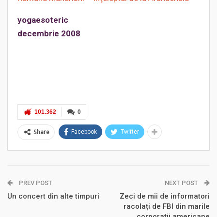
yogaesoteric
decembrie 2008
101.362
0
Share
Facebook
Twitter
PREV POST
NEXT POST
Un concert din alte timpuri
Zeci de mii de informatori
racolaţi de FBI din marile
corporaţii americane