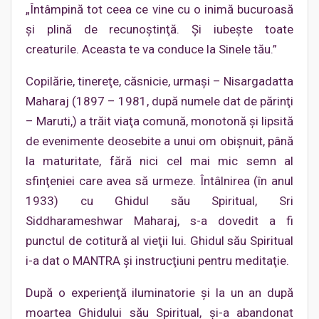
„Întâmpină tot ceea ce vine cu o inimă bucuroasă
şi plină de recunoştinţă. Şi iubeşte toate
creaturile. Aceasta te va conduce la Sinele tău.”
Copilărie, tinereţe, căsnicie, urmaşi – Nisargadatta
Maharaj (1897 – 1981, după numele dat de părinţi
– Maruti,) a trăit viaţa comună, monotonă şi lipsită
de evenimente deosebite a unui om obişnuit, până
la maturitate, fără nici cel mai mic semn al
sfinţeniei care avea să urmeze. Întâlnirea (în anul
1933) cu Ghidul său Spiritual, Sri
Siddharameshwar Maharaj, s-a dovedit a fi
punctul de cotitură al vieţii lui. Ghidul său Spiritual
i-a dat o MANTRA şi instrucţiuni pentru meditaţie.
După o experienţă iluminatorie şi la un an după
moartea Ghidului său Spiritual, şi-a abandonat