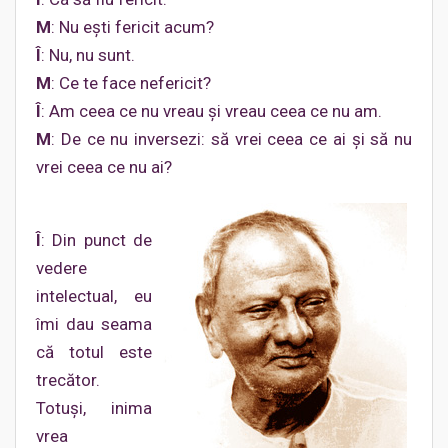
M
: Nu eşti fericit acum?
Î
: Nu, nu sunt.
M
: Ce te face nefericit?
Î
: Am ceea ce nu vreau şi vreau ceea ce nu am.
M
: De ce nu inversezi: să vrei ceea ce ai şi să nu
vrei ceea ce nu ai?
Î
: Din punct de
vedere
intelectual, eu
îmi dau seama
că totul este
trecător.
Totuşi, inima
vrea