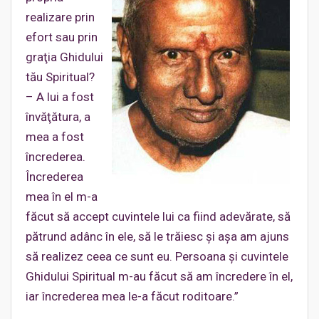
realizare prin
efort sau prin
graţia Ghidului
tău Spiritual?
– A lui a fost
învăţătura, a
mea a fost
încrederea.
Încrederea
mea în el m-a
făcut să accept cuvintele lui ca fiind adevărate, să
pătrund adânc în ele, să le trăiesc şi aşa am ajuns
să realizez ceea ce sunt eu. Persoana şi cuvintele
Ghidului Spiritual m-au făcut să am încredere în el,
iar încrederea mea le-a făcut roditoare.”