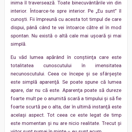
inima îl traversează. Toate binecuvântările vin din
interior. Întoarce-te spre interior. Pe „Eu sunt” îl
cunoşti. Fii împreună cu acesta tot timpul de care
dispui, până când te vei întoarce către el în mod
spontan. Nu există o altă cale mai uşoară şi mai
simplă.
Eu văd lumea apărând în conştiinţa care este
totalitatea cunoscutului în imensitatea
necunoscutului. Ceea ce începe şi se sfârşeşte
este simplă aparenţă. Se poate spune că lumea
apare, dar nu că este. Aparenţa poate să dureze
foarte mult pe o anumită scară a timpului şi să fie
foarte scurtă pe o alta, dar în ultimă instanţă este
acelaşi aspect. Tot ceea ce este legat de timp
este momentan şi nu are nicio realitate. Trecut şi
viitor sunt numai în minte – eu sunt acum.