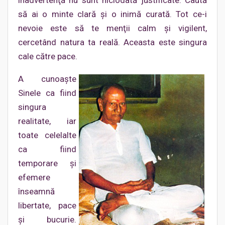
inadvertenţă nu sunt niciodată justificate. Caută
să ai o minte clară şi o inimă curată. Tot ce-i
nevoie este să te menţii calm şi vigilent,
cercetând natura ta reală. Aceasta este singura
cale către pace.
A cunoaşte
Sinele ca fiind
singura
realitate, iar
toate celelalte
ca fiind
temporare şi
efemere
înseamnă
libertate, pace
şi bucurie.