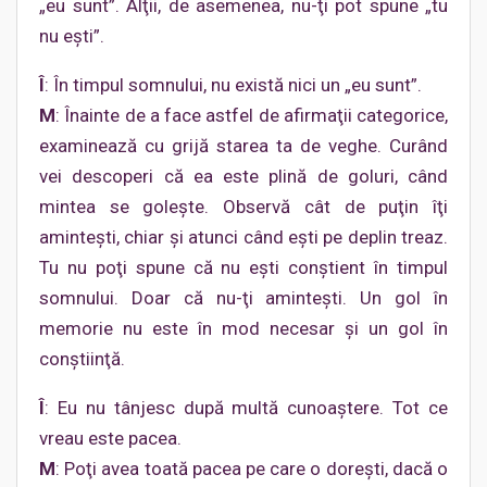
„eu sunt”. Alţii, de asemenea, nu-ţi pot spune „tu
nu eşti”.
Î
: În timpul somnului, nu există nici un „eu sunt”.
M
: Înainte de a face astfel de afirmaţii categorice,
examinează cu grijă starea ta de veghe. Curând
vei descoperi că ea este plină de goluri, când
mintea se goleşte. Observă cât de puţin îţi
aminteşti, chiar şi atunci când eşti pe deplin treaz.
Tu nu poţi spune că nu eşti conştient în timpul
somnului. Doar că nu-ţi aminteşti. Un gol în
memorie nu este în mod necesar şi un gol în
conştiinţă.
Î
: Eu nu tânjesc după multă cunoaştere. Tot ce
vreau este pacea.
M
: Poţi avea toată pacea pe care o doreşti, dacă o