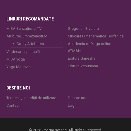
LINKURI RECOMANDATE
MISA Senzaţional TV
Gregorian Bivolaru
AtributeDumnezeiesti.ro
Mișcarea Charismatică Teofanică
Godly Attributes
Academia de Yoga online
ATMAN
Vindecare spirituală
Editura Ganesha
MISA.yoga
Editura Venusiana
Yoga Magazin
DESPRE NOI
Termeni și condiții de utilizare
Despre noi
Contact
Login
© 2026 - YogaEsoteric. All Rights Reserved.