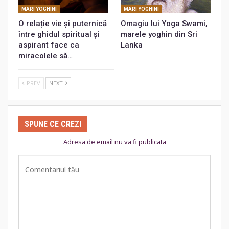
MARI YOGHINI
MARI YOGHINI
O relație vie și puternică
Omagiu lui Yoga Swami,
între ghidul spiritual și
marele yoghin din Sri
aspirant face ca
Lanka
miracolele să…
PREV
NEXT
SPUNE CE CREZI
Adresa de email nu va fi publicata