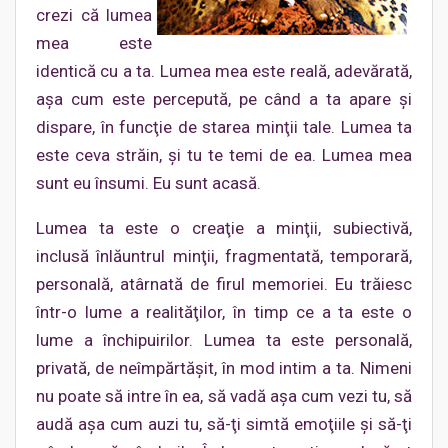
crezi că lumea
mea este
identică cu a ta. Lumea mea este reală, adevărată,
aşa cum este percepută, pe când a ta apare şi
dispare, în funcţie de starea minţii tale. Lumea ta
este ceva străin, şi tu te temi de ea. Lumea mea
sunt eu însumi. Eu sunt acasă.
Lumea ta este o creaţie a minţii, subiectivă,
inclusă înlăuntrul minţii, fragmentată, temporară,
personală, atârnată de firul memoriei. Eu trăiesc
într-o lume a realităţilor, în timp ce a ta este o
lume a închipuirilor. Lumea ta este personală,
privată, de neîmpărtăşit, în mod intim a ta. Nimeni
nu poate să intre în ea, să vadă aşa cum vezi tu, să
audă aşa cum auzi tu, să-ţi simtă emoţiile şi să-ţi