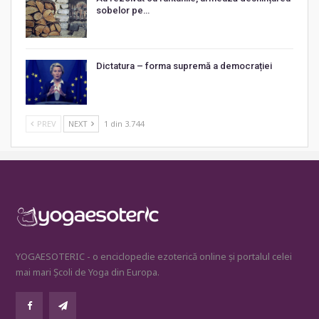
sobelor pe…
Dictatura – forma supremă a democrației
PREV
NEXT
1 din 3.744
YOGAESOTERIC - o enciclopedie ezoterică online și portalul celei
mai mari Școli de Yoga din Europa.