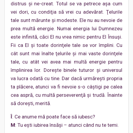
distrus şi ne-creat. Totul se va petrece aşa cum
vei dori, cu condiţia să vrei cu adevărat. Ţelurile
tale sunt mărunte şi modeste. Ele nu au nevoie de
prea multă energie. Numai energia lui Dumnezeu
este infinită, căci El nu vrea nimic pentru El Însuşi.
Fii ca El şi toate dorinţele tale se vor împlini. Cu
cât sunt mai înalte ţelurile şi mai vaste dorinţele
tale, cu atât vei avea mai multă energie pentru
împlinirea lor. Doreşte binele tuturor şi universul
va lucra odată cu tine. Dar dacă urmăreşti propria
ta plăcere, atunci va fi nevoie s-o câştigi pe calea
cea aspră, cu multă perseverenţă şi trudă. Înainte
să doreşti, merită.
Î
: Ce anume mă poate face să iubesc?
M
: Tu eşti iubirea însăşi – atunci când nu te temi.