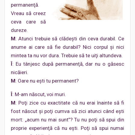
permanenţă.
Vreau să creez
ceva care să
dureze.
M
: Atunci trebuie să clădeşti din ceva durabil. Ce
anume ai care să fie durabil? Nici corpul şi nici
mintea ta nu vor dura. Trebuie să te uiţi altundeva.
Î
: Eu tânjesc după permanenţă, dar nu o găsesc
nicăieri.
M
: Oare nu eşti tu permanent?
Î
: M-am născut, voi muri.
M
: Poţi zice cu exactitate că nu erai înainte să fi
fost născut şi poţi cumva să zici atunci când eşti
mort: „acum nu mai sunt”? Tu nu poţi să spui din
proprie experienţă că nu eşti. Poţi să spui numai