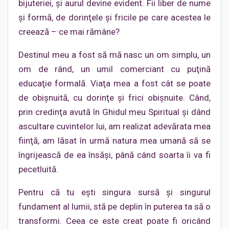
bijuteriei, şi aurul devine evident. Fii liber de nume
şi formă, de dorinţele şi fricile pe care acestea le
creează – ce mai rămâne?
Destinul meu a fost să mă nasc un om simplu, un
om de rând, un umil comerciant cu puţină
educaţie formală. Viaţa mea a fost cât se poate
de obişnuită, cu dorinţe şi frici obişnuite. Când,
prin credinţa avută în Ghidul meu Spiritual şi dând
ascultare cuvintelor lui, am realizat adevărata mea
fiinţă, am lăsat în urmă natura mea umană să se
îngrijească de ea însăşi, până când soarta îi va fi
pecetluită.
Pentru că tu eşti singura sursă şi singurul
fundament al lumii, stă pe deplin în puterea ta să o
transformi. Ceea ce este creat poate fi oricând