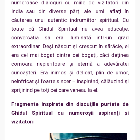
numeroase dialoguri cu miile de vizitatori din
India sau din diverse părţi ale lumii aflaţi în
căutarea unui autentic îndrumător spiritual. Cu
toate că Ghidul Spiritual nu avea educaţie,
conversaţia sa era iluminată într-un grad
extraordinar. Deşi născut şi crescut în sărăcie, el
era cel mai bogat dintre cei bogaţi, căci deţinea
comoara nepieritoare şi eternă a adevăratei
cunoaşteri. Era inimos şi delicat, plin de umor,
neînfricat şi foarte sincer – inspirând, călăuzind şi
sprijinind pe toţi cei care veneau la el.
Fragmente inspirate din discuţiile purtate de
Ghidul Spiritual cu numeroşii aspiranţi şi
vizitatori