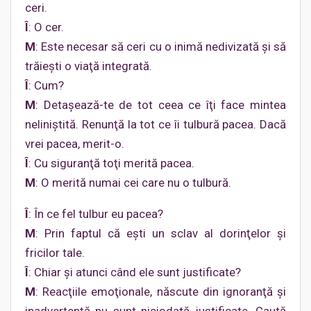
ceri.
Î
: O cer.
M
: Este necesar să ceri cu o inimă nedivizată şi să
trăieşti o viaţă integrată.
Î
: Cum?
M
: Detaşează-te de tot ceea ce îţi face mintea
neliniştită. Renunţă la tot ce îi tulbură pacea. Dacă
vrei pacea, merit-o.
Î
: Cu siguranţă toţi merită pacea.
M
: O merită numai cei care nu o tulbură.
Î
: În ce fel tulbur eu pacea?
M
: Prin faptul că eşti un sclav al dorinţelor şi
fricilor tale.
Î
: Chiar şi atunci când ele sunt justificate?
M
: Reacţiile emoţionale, născute din ignoranţă şi