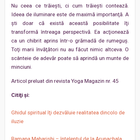
Nu ceea ce trăieşti, ci cum trăieşti contează.
Ideea de iluminare este de maximă importanţă. A
şti doar că există această posibilitate îţi
transformă întreaga perspectivă. Ea acţionează
ca un chibrit aprins într-o grămadă de rumeguş.
Toţi marii învăţători nu au făcut nimic altceva. O
scânteie de adevăr poate să aprindă un munte de
minciuni.
Articol preluat din revista Yoga Magazin nr. 45
Citiţi şi:
Ghidul spiritual îţi dezvăluie realitatea dincolo de
iluzie
Ramana Maharishi – înţeleptul de la Arunachala