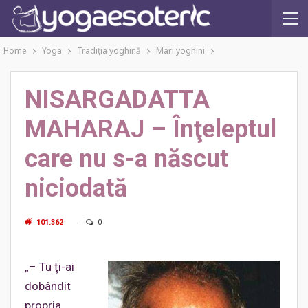
Home
Yoga
Tradiţia yoghină
Mari yoghini
NISARGADATTA
MAHARAJ – Înţeleptul
care nu s-a născut
niciodată
101.362
0
„– Tu ţi-ai
dobândit
propria